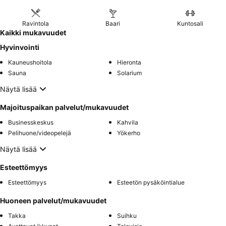
Ravintola
Baari
Kuntosali
Kaikki mukavuudet
Hyvinvointi
Kauneushoitola
Hieronta
Sauna
Solarium
Näytä lisää
Majoituspaikan palvelut/mukavuudet
Businesskeskus
Kahvila
Pelihuone/videopelejä
Yökerho
Näytä lisää
Esteettömyys
Esteettömyys
Esteetön pysäköintialue
Huoneen palvelut/mukavuudet
Takka
Suihku