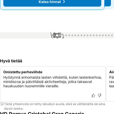
Katso hinnat
Katso hinnat
1 / 99
Hyvä tietää
Omistettu perheviihde
Ai
Hyödynnä erinomaista lasten viihdettä, kuten lastenkerhoa,
Pä
minidiscoa ja päivittäisiä aktiviteetteja, jotka takaavat
ra
hauskuuden nuoremmille vieraille.
la
Tämä yhteenveto on tehty tekoälyn avulla, eikä se välttämättä ole aina
täysin tarkka.