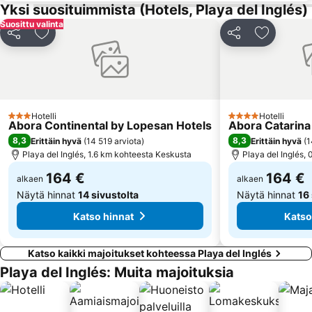
Yksi suosituimmista (Hotels, Playa del Inglés)
Carnaval de Las Palmas de Gran Canaria
Triana
Suosittu valinta
Iglesia de San Agustín
Rimini
Jaa
Lisää suosikkeihin
Jaa
Lisää suo
Centro Comercial Cita
Del Faro
Templo Ecuménico San Salvador
Shopping Center Meloneras Playa
Centro Comercial Las Arenas
Holiday World
Puerto de Arguineguin
Gran Canaria Stadium
Hotelli
Hotelli
3 Tähtiluokitus
4 Tähtiluokitus
Abora Continental by Lopesan Hotels
Abora Catarina
8,3
8,3
Erittäin hyvä
(
14 519 arviota
)
Erittäin hyvä
(
1
Playa del Inglés, 1.6 km kohteesta Keskusta
Playa del Inglés,
164 €
164 €
alkaen
alkaen
Näytä hinnat
14 sivustolta
Näytä hinnat
16
Katso hinnat
Katso
Katso kaikki majoitukset kohteessa Playa del Inglés
Playa del Inglés: Muita majoituksia