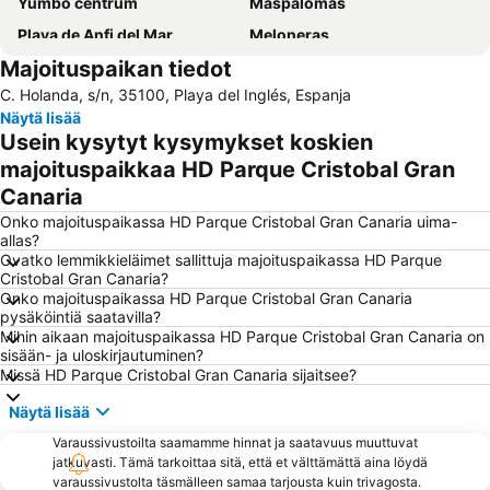
Yumbo centrum
Maspalomas
Playa de Anfi del Mar
Meloneras
Majoituspaikan tiedot
Aeropuerto Internacional de Gran Canaria
Vegueta
C. Holanda, s/n, 35100, Playa del Inglés, Espanja
Parque Santa Catalina
Taurito
Näytä lisää
Playa de Mogán
Faro de Maspalomas
Usein kysytyt kysymykset koskien
Maspalomas Golf
Gran Casino Costa Meloneras
majoituspaikkaa HD Parque Cristobal Gran
Canaria
Playa de San Agustín
Mercado Del Puerto
Onko majoituspaikassa HD Parque Cristobal Gran Canaria uima-
Arguineguín
Muralla de Las Palmas de Gran Canaria
allas?
Las Palmas
Puerto de Mogan
Ovatko lemmikkieläimet sallittuja majoituspaikassa HD Parque
Cristobal Gran Canaria?
Las Dunas de Maspalomas
Puerto de Mogán
Onko majoituspaikassa HD Parque Cristobal Gran Canaria
pysäköintiä saatavilla?
Playa del Sol
Aqualand Maspalomas
Mihin aikaan majoituspaikassa HD Parque Cristobal Gran Canaria on
Orquídea Club Spa
Lago Taurito Oasis
sisään- ja uloskirjautuminen?
Missä HD Parque Cristobal Gran Canaria sijaitsee?
Plaza de Santa Ana
Paseo De Las Canteras
Näytä lisää
Las Palmeras Golf Sport Urban Resort
Auditorio Alfredo Kraus
Varaussivustoilta saamamme hinnat ja saatavuus muuttuvat
Paseo por la playa de Las Canteras
Melenara
jatkuvasti. Tämä tarkoittaa sitä, että et välttämättä aina löydä
Puerto de las Nieves
Arinaga
varaussivustolta täsmälleen samaa tarjousta kuin trivagosta.