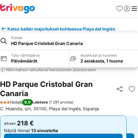
Suosikit
Kirjaud
Val
Katso kaikki majoitukset kohteessa Playa del Inglés
Kohde
HD Parque Cristobal Gran Canaria
Tulo-/lähtöpäivä
Asiakkaat ja huoneet
Päivämäärät
2 asiakasta, 1 huone
Näin maksut vaikuttavat hakutulosten järjestykseen
HD Parque Cristobal Gran
Canaria
Jaa
Li
Hotelli
9,0
Loistava
(
7 291 arviota
)
3 Tähtiluokitus
C. Holanda, s/n, 35100, Playa del Inglés, Espanja
218 €
218 €
alkaen
alkaen
Näytä hinnat
13 sivustolta
Näytä hinnat
13 sivustolta