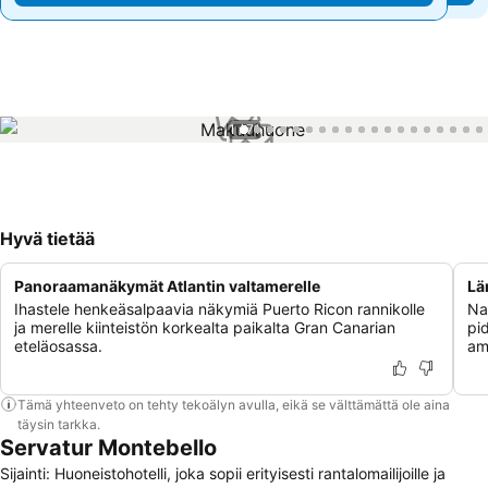
1 / 71
Hyvä tietää
Panoraamanäkymät Atlantin valtamerelle
Lä
Ihastele henkeäsalpaavia näkymiä Puerto Ricon rannikolle
Na
ja merelle kiinteistön korkealta paikalta Gran Canarian
pi
eteläosassa.
am
Tämä yhteenveto on tehty tekoälyn avulla, eikä se välttämättä ole aina
täysin tarkka.
Servatur Montebello
Sijainti: Huoneistohotelli, joka sopii erityisesti rantalomailijoille ja