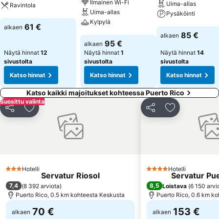
virkistävää oleskelua vedessä. Aurinkoterassilla on lepotuoleja ja
Ilmainen Wi-Fi
Uima-allas
Ravintola
päivänvarjoja. Allas- ja snackbaarissa tarjoillaan virkistäviä juomia.
Uima-allas
Pysäköinti
Liikettä kaipaavat voivat harrastaa pyöräilyä/maastopyöräilyä,
Kylpylä
Katso hinnat
61 €
alkaen
golfaamista ja ratsastusta. Huoneistohotellin vesiurheilutarjontaan
Katso hinnat
85 €
alkaen
Katso hinnat
kuuluvat leijalautailu, purjehdus, katamaraaniajelu, snorklaus ja
95 €
alkaen
sukellus. Liikunnan lisäksi hyvää oloa ja hemmottelua on tarjolla
Näytä hinnat
12
Näytä hinnat
1
Näytä hinnat
14
hotellin hyvinvointipalveluissa, joihin kuuluu solarium.
sivustolta
sivustolta
sivustolta
Ravintolapalvelut: Ravintolapalveluihin kuuluu ravintola. Lisäksi
Katso hinnat
Katso hinnat
Katso hinnat
majoitus tarjoaa naposteltavia. Huoneistohotellilla on valikoima
alkoholipitoisia ja alkoholittomia juomia. Luottokortit: Seuraavat
Katso kaikki majoitukset kohteessa Puerto Rico
Suosittu valinta
luottokortit hyväksytään maksuvälineinä: Visa ja MasterCard.
Jaa
Lisää suosikkeihin
Jaa
Lisää suosikk
Hotelli
Hotelli
3 Tähtiluokitus
4 Tähtiluokitus
Servatur Riosol
Servatur Pu
7,4
8,5
(
8 392 arviota
)
Loistava
(
6 150 arvi
Puerto Rico, 0.5 km kohteesta Keskusta
Puerto Rico, 0.6 km k
70 €
153 €
alkaen
alkaen