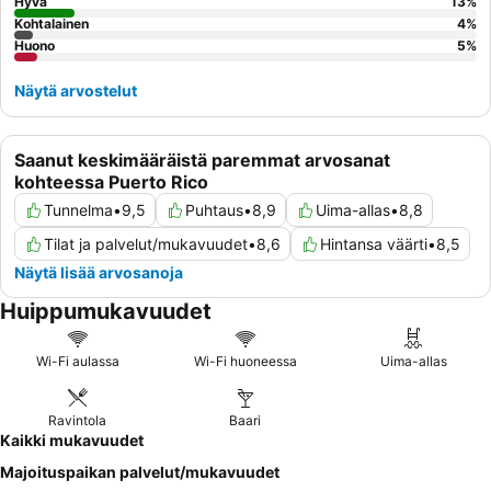
Hyvä
13
%
Kohtalainen
4
%
Huono
5
%
Näytä arvostelut
Saanut keskimääräistä paremmat arvosanat
kohteessa Puerto Rico
Tunnelma
•
9,5
Puhtaus
•
8,9
Uima-allas
•
8,8
Tilat ja palvelut/mukavuudet
•
8,6
Hintansa väärti
•
8,5
Näytä lisää arvosanoja
Huippumukavuudet
Wi-Fi aulassa
Wi-Fi huoneessa
Uima-allas
Ravintola
Baari
Kaikki mukavuudet
Majoituspaikan palvelut/mukavuudet