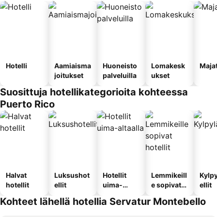
Hotelli
Aamiaisma
Huoneisto
Lomakesk
Maja
joitukset
palveluilla
ukset
Suosittuja hotellikategorioita kohteessa
Puerto Rico
Halvat
Luksushot
Hotellit
Lemmikeill
Kylp
hotellit
ellit
uima-
e sopivat
ellit
altaalla
hotellit
Kohteet lähellä hotellia Servatur Montebello