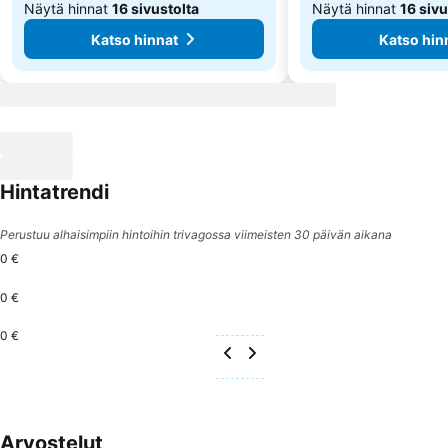
Näytä hinnat
16 sivustolta
Näytä hinnat
16 sivu
Katso hinnat
Katso hin
Hintatrendi
Perustuu alhaisimpiin hintoihin trivagossa viimeisten 30 päivän aikana
0 €
0 €
0 €
Arvostelut