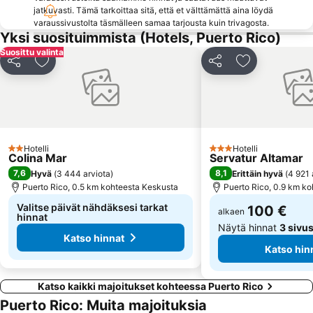
Plaza de Santa Ana
Paseo De Las Canteras
jatkuvasti. Tämä tarkoittaa sitä, että et välttämättä aina löydä
Las Palmeras Golf Sport Urban Resort
Auditorio Alfredo Kraus
varaussivustolta täsmälleen samaa tarjousta kuin trivagosta.
Yksi suosituimmista (Hotels, Puerto Rico)
Paseo por la playa de Las Canteras
Puerto de las Nieves
Suosittu valinta
Melenara
Arinaga
Jaa
Lisää suosikkeihin
Jaa
Lisää suosikk
Carnaval de Las Palmas de Gran Canaria
Triana
Iglesia de San Agustín
Shopping Center Meloneras Playa
Del Faro
Centro Comercial Cita
Rimini
Templo Ecuménico San Salvador
Hotelli
Hotelli
2 Tähtiluokitus
3 Tähtiluokitus
Colina Mar
Servatur Altamar
Centro Comercial Las Arenas
Puerto de Arguineguin
7,6
8,1
Hyvä
(
3 444 arviota
)
Erittäin hyvä
(
4 921 
Holiday World
Gran Canaria Stadium
Puerto Rico, 0.5 km kohteesta Keskusta
Puerto Rico, 0.9 km k
Valitse päivät nähdäksesi tarkat
100 €
alkaen
hinnat
Näytä hinnat
3 sivus
Katso hinnat
Katso hin
Katso kaikki majoitukset kohteessa Puerto Rico
Puerto Rico: Muita majoituksia