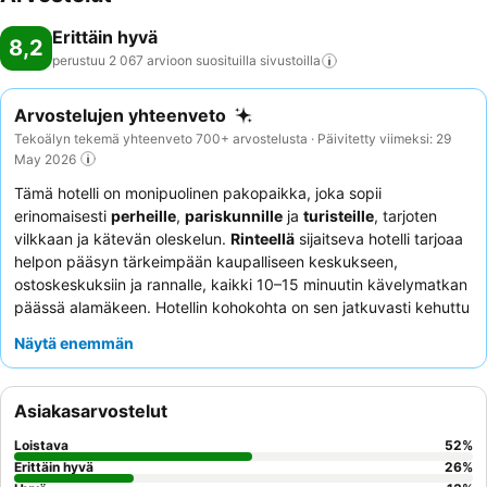
Erittäin hyvä
8,2
perustuu 2 067 arvioon suosituilla
sivustoilla
Arvostelujen yhteenveto
Tekoälyn tekemä yhteenveto 700+ arvostelusta · Päivitetty viimeksi: 29
May 2026
Tämä hotelli on monipuolinen pakopaikka, joka sopii
erinomaisesti
perheille
,
pariskunnille
ja
turisteille
, tarjoten
vilkkaan ja kätevän oleskelun.
Rinteellä
sijaitseva hotelli tarjoaa
helpon pääsyn tärkeimpään kaupalliseen keskukseen,
ostoskeskuksiin ja rannalle, kaikki 10–15 minuutin kävelymatkan
päässä alamäkeen. Hotellin kohokohta on sen jatkuvasti kehuttu
uima-allas
, jota kuvataan puhtaaksi, lämpimäksi ja hyvin
Näytä enemmän
hoidetuksi, ja jossa on tarkkaavainen hengenpelastaja.
Asiakkaat kehuvat jatkuvasti
poikkeuksellista henkilökuntaa
sekä
herkullisia ja monipuolisia ruoka- ja juomatarjoiluja
,
Asiakasarvostelut
erityisesti uima-altaan äärellä sijaitsevan kahvilan "maailman
parhaita" pizzoja. Rauhallisempaa kokemusta kaipaavien
Loistava
52
%
asiakkaiden kannattaa pyytää puutarhaan päin olevaa huonetta.
Erittäin hyvä
26
%