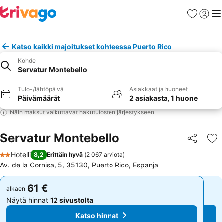
Suosikit
Kirjaud
Val
Katso kaikki majoitukset kohteessa Puerto Rico
Kohde
Servatur Montebello
Tulo-/lähtöpäivä
Asiakkaat ja huoneet
Päivämäärät
2 asiakasta, 1 huone
Näin maksut vaikuttavat hakutulosten järjestykseen
Servatur Montebello
Jaa
Li
Hotelli
8,2
Erittäin hyvä
(
2 067 arviota
)
2 Tähtiluokitus
Av. de la Cornisa, 5, 35130, Puerto Rico, Espanja
61 €
61 €
alkaen
alkaen
Näytä hinnat
12 sivustolta
Näytä hinnat
12 sivustolta
Katso hinnat
Katso hinnat