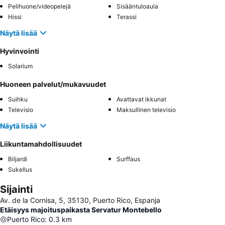
Pelihuone/videopelejä
Sisääntuloaula
Hissi
Terassi
Näytä lisää
Hyvinvointi
Solarium
Huoneen palvelut/mukavuudet
Suihku
Avattavat ikkunat
Televisio
Maksullinen televisio
Näytä lisää
Liikuntamahdollisuudet
Biljardi
Surffaus
Sukellus
Sijainti
Av. de la Cornisa, 5, 35130, Puerto Rico, Espanja
Etäisyys majoituspaikasta Servatur Montebello
Puerto Rico
:
0.3
km