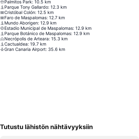
Palmitos Park
:
10.5
km
Parque Tony Gallardo
:
12.3
km
Cristóbal Colón
:
12.5
km
Faro de Maspalomas
:
12.7
km
Mundo Aborigen
:
12.9
km
Estadio Municipal de Maspalomas
:
12.9
km
Parque Botánico de Maspalomas
:
12.9
km
Necrópolis de Arteara
:
15.3
km
Cactualdea
:
19.7
km
Gran Canaria Airport
:
35.6
km
Tutustu lähistön nähtävyyksiin
Laajenna kartta