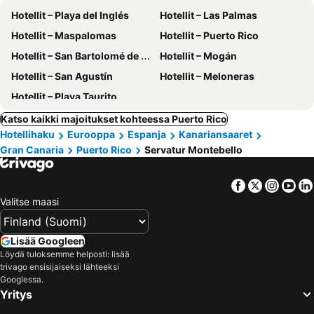
Hotellit – Playa del Inglés
Hotellit – Las Palmas
Hotellit – Maspalomas
Hotellit – Puerto Rico
Hotellit – San Bartolomé de Tirajana
Hotellit – Mogán
Hotellit – San Agustín
Hotellit – Meloneras
Hotellit – Playa Taurito
Katso kaikki majoitukset kohteessa Puerto Rico
Hotellihaku
Eurooppa
Espanja
Kanariansaaret
Gran Canaria
Puerto Rico
Servatur Montebello
Facebook
Twitter
Insta
Yo
Valitse maasi
Lisää Googleen
Löydä tuloksemme helposti: lisää
trivago ensisijaiseksi lähteeksi
Googlessa.
Yritys