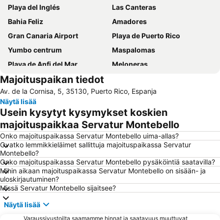
Playa del Inglés
Las Canteras
Bahia Feliz
Amadores
Gran Canaria Airport
Playa de Puerto Rico
Yumbo centrum
Maspalomas
Playa de Anfi del Mar
Meloneras
Majoituspaikan tiedot
Aeropuerto Internacional de Gran Canaria
Vegueta
Av. de la Cornisa, 5, 35130, Puerto Rico, Espanja
Parque Santa Catalina
Taurito
Näytä lisää
Playa de Mogán
Faro de Maspalomas
Usein kysytyt kysymykset koskien
Maspalomas Golf
Gran Casino Costa Meloneras
majoituspaikkaa Servatur Montebello
Playa de San Agustín
Mercado Del Puerto
Onko majoituspaikassa Servatur Montebello uima-allas?
Ovatko lemmikkieläimet sallittuja majoituspaikassa Servatur
Arguineguín
Muralla de Las Palmas de Gran Canaria
Montebello?
Onko majoituspaikassa Servatur Montebello pysäköintiä saatavilla?
Las Palmas
Puerto de Mogan
Mihin aikaan majoituspaikassa Servatur Montebello on sisään- ja
Las Dunas de Maspalomas
Puerto de Mogán
uloskirjautuminen?
Missä Servatur Montebello sijaitsee?
Aqualand Maspalomas
Playa del Sol
Näytä lisää
Lago Taurito Oasis
Orquídea Club Spa
Varaussivustoilta saamamme hinnat ja saatavuus muuttuvat