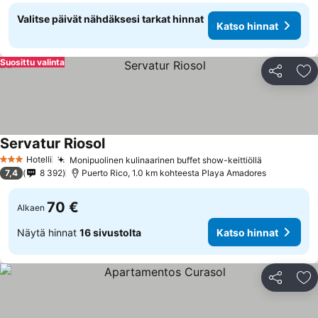
Valitse päivät nähdäksesi tarkat hinnat
Katso hinnat
Suosittu valinta
Jaa
Li
Servatur Riosol
Hotelli
Monipuolinen kulinaarinen buffet show-keittiöllä
3 Tähtiluokitus
7,4
8 392
Puerto Rico, 1.0 km kohteesta Playa Amadores
70 €
Alkaen
Näytä hinnat
16 sivustolta
Katso hinnat
Jaa
Li