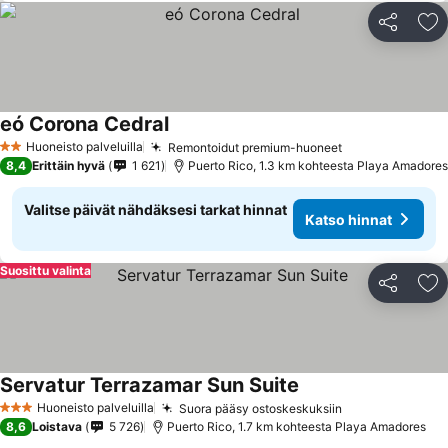
Jaa
Li
eó Corona Cedral
Huoneisto palveluilla
Remontoidut premium-huoneet
2 Tähtiluokitus
8,4
Erittäin hyvä
1 621
Puerto Rico, 1.3 km kohteesta Playa Amadores
Valitse päivät nähdäksesi tarkat hinnat
Katso hinnat
Suosittu valinta
Jaa
Li
Servatur Terrazamar Sun Suite
Huoneisto palveluilla
Suora pääsy ostoskeskuksiin
3 Tähtiluokitus
8,6
Loistava
5 726
Puerto Rico, 1.7 km kohteesta Playa Amadores