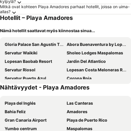
kylpylä?
Mitkä ovat kohteen Playa Amadores parhaat hotellit, joissa on uima-
allas?
Hotellit – Playa Amadores
Nämä hotellit saattavat myös kiinnostaa sinua...
Gloria Palace San Agustín Thalasso & Hotel
Abora Buenaventura by Lopesan Hotels
Servatur Waikiki
Sholeo Lodges Maspalomas
Lopesan Baobab Resort
Jardin Del Atlantico
Servatur Riosol
Lopesan Costa Meloneras Resort & SPA
Servatur Puerto Azul
Corona Roja
Nähtävyydet - Playa Amadores
Relaxia Beverly Park
HD Parque Cristobal Gran Canaria
Vista Oasis
Servatur Don Miguel - Adults Only
Playa del Inglés
Las Canteras
Hotel LIVVO Koala Garden
Palm Oasis Maspalomas
Bahia Feliz
Amadores
Mirador Maspalomas by Dunas
Mogan Princess & Beach Club
Gran Canaria Airport
Playa de Puerto Rico
Roca Verde by Folias Hotels
Servatur Playa Bonita
Yumbo centrum
Maspalomas
Hotel Europalace
Lopesan Villa del Conde Resort & Thalasso