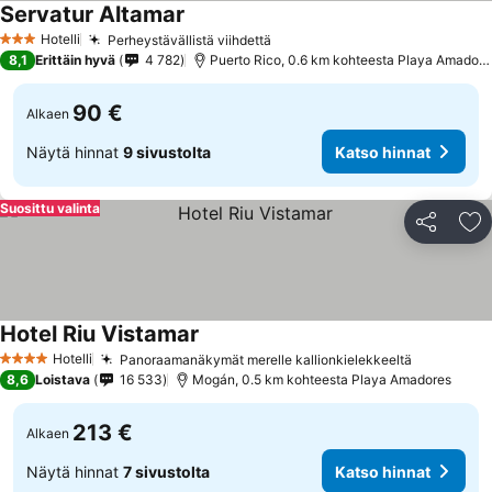
Servatur Altamar
Hotelli
Perheystävällistä viihdettä
3 Tähtiluokitus
8,1
Erittäin hyvä
4 782
Puerto Rico, 0.6 km kohteesta Playa Amadores
90 €
Alkaen
Näytä hinnat
9 sivustolta
Katso hinnat
Suosittu valinta
Jaa
Li
Hotel Riu Vistamar
Hotelli
Panoraamanäkymät merelle kallionkielekkeeltä
4 Tähtiluokitus
8,6
Loistava
16 533
Mogán, 0.5 km kohteesta Playa Amadores
213 €
Alkaen
Näytä hinnat
7 sivustolta
Katso hinnat