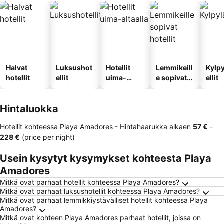
Halvat
Luksushot
Hotellit
Lemmikeill
Kylp
hotellit
ellit
uima-
e sopivat
ellit
altaalla
hotellit
Hintaluokka
Hotellit kohteessa Playa Amadores -
Hintahaarukka
alkaen
‎57 €
-
‎228 €
(price per night)
Usein kysytyt kysymykset kohteesta Playa
Amadores
Mitkä ovat parhaat hotellit kohteessa Playa Amadores?
Mitkä ovat parhaat luksushotellit kohteessa Playa Amadores?
Mitkä ovat parhaat lemmikkiystävälliset hotellit kohteessa Playa
Amadores?
Mitkä ovat kohteen Playa Amadores parhaat hotellit, joissa on