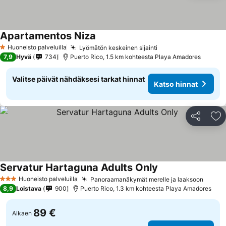
Apartamentos Niza
Huoneisto palveluilla
Lyömätön keskeinen sijainti
1 Tähtiluokitus
7,9
Hyvä
734
Puerto Rico, 1.5 km kohteesta Playa Amadores
Valitse päivät nähdäksesi tarkat hinnat
Katso hinnat
Jaa
Li
Servatur Hartaguna Adults Only
Huoneisto palveluilla
Panoraamanäkymät merelle ja laaksoon
3 Tähtiluokitus
8,9
Loistava
900
Puerto Rico, 1.3 km kohteesta Playa Amadores
89 €
Alkaen