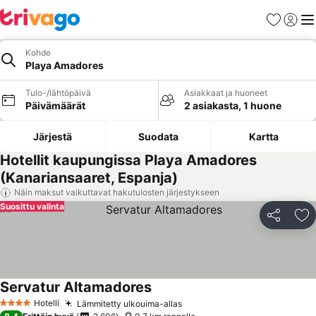
Suosikit
Kirjaud
Val
Kohde
Playa Amadores
Tulo-/lähtöpäivä
Asiakkaat ja huoneet
Päivämäärät
2 asiakasta, 1 huone
Järjestä
Suodata
Kartta
Hotellit kaupungissa Playa Amadores
(Kanariansaaret, Espanja)
Näin maksut vaikuttavat hakutulosten järjestykseen
Suosittu valinta
Jaa
Li
Servatur Altamadores
Hotelli
Lämmitetty ulkouima-allas
4 Tähtiluokitus