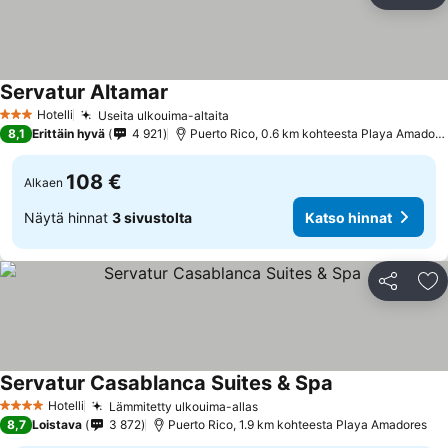
Li
Servatur Altamar
Hotelli
Useita ulkouima-altaita
3 Tähtiluokitus
8,1
Erittäin hyvä
4 921
Puerto Rico, 0.6 km kohteesta Playa Amadores
108 €
Alkaen
Näytä hinnat
3 sivustolta
Katso hinnat
Jaa
Li
Servatur Casablanca Suites & Spa
Hotelli
Lämmitetty ulkouima-allas
4 Tähtiluokitus
8,7
Loistava
3 872
Puerto Rico, 1.9 km kohteesta Playa Amadores