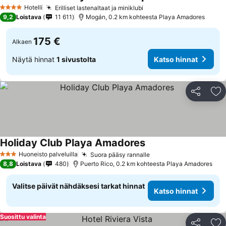
Hotelli
Erilliset lastenaltaat ja miniklubi
4 Tähtiluokitus
9,2
Loistava
11 611
Mogán, 0.2 km kohteesta Playa Amadores
175 €
Alkaen
Näytä hinnat
1 sivustolta
Katso hinnat
Jaa
Li
Holiday Club Playa Amadores
Huoneisto palveluilla
Suora pääsy rannalle
3 Tähtiluokitus
8,8
Loistava
480
Puerto Rico, 0.2 km kohteesta Playa Amadores
Valitse päivät nähdäksesi tarkat hinnat
Katso hinnat
Suosittu valinta