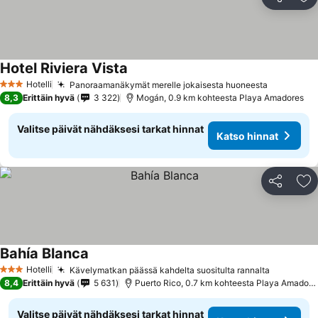
Jaa
Li
Hotel Riviera Vista
Hotelli
Panoraamanäkymät merelle jokaisesta huoneesta
3 Tähtiluokitus
8,3
Erittäin hyvä
3 322
Mogán, 0.9 km kohteesta Playa Amadores
Valitse päivät nähdäksesi tarkat hinnat
Katso hinnat
Jaa
Li
Bahía Blanca
Hotelli
Kävelymatkan päässä kahdelta suositulta rannalta
3 Tähtiluokitus
8,4
Erittäin hyvä
5 631
Puerto Rico, 0.7 km kohteesta Playa Amadores
Valitse päivät nähdäksesi tarkat hinnat