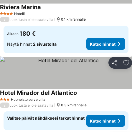
Riviera Marina
Hotelli
4 Tähtiluokitus
/
0.1 km rannalle
Luokitusta ei ole saatavilla
180 €
Alkaen
Näytä hinnat
2 sivustolta
Katso hinnat
Jaa
Li
Hotel Mirador del Atlantico
Huoneisto palveluilla
3 Tähtiluokitus
/
0.3 km rannalle
Luokitusta ei ole saatavilla
Valitse päivät nähdäksesi tarkat hinnat
Katso hinnat