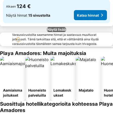
124 €
Alkaen
Näytä hinnat
15 sivustolta
Katso hinnat
Näytä lisää
Varaussivustoilta saamamme hinnat ja saatavuus muuttuvat
jatkuvasti. Tämä tarkoittaa sitä, että et välttämättä aina löydä
varaussivustolta täsmälleen samaa tarjousta kuin trivagosta.
Playa Amadores: Muita majoituksia
Aamiaisma
Huoneisto
Lomakesk
Majatalo
Huon
joitukset
palveluilla
ukset
hotel
Suosittuja hotellikategorioita kohteessa Playa
Amadores