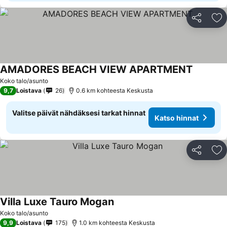
Jaa
Li
AMADORES BEACH VIEW APARTMENT
Koko talo/asunto
9,7
Loistava
26
0.6 km kohteesta Keskusta
Valitse päivät nähdäksesi tarkat hinnat
Katso hinnat
Jaa
Li
Villa Luxe Tauro Mogan
Koko talo/asunto
9,9
Loistava
175
1.0 km kohteesta Keskusta