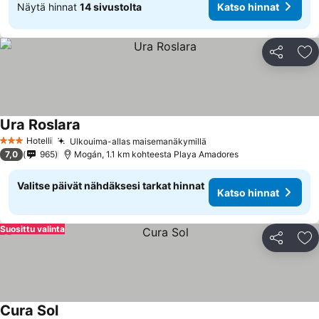
Näytä hinnat
14 sivustolta
Katso hinnat
Jaa
Li
Ura Roslara
Hotelli
Ulkouima-allas maisemanäkymillä
3 Tähtiluokitus
7,0
965
Mogán, 1.1 km kohteesta Playa Amadores
Valitse päivät nähdäksesi tarkat hinnat
Katso hinnat
Suosittu valinta
Jaa
Li
Cura Sol