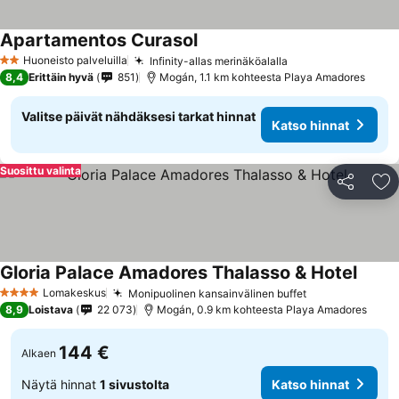
Apartamentos Curasol
Huoneisto palveluilla
Infinity-allas merinäköalalla
2 Tähtiluokitus
8,4
Erittäin hyvä
851
Mogán, 1.1 km kohteesta Playa Amadores
Valitse päivät nähdäksesi tarkat hinnat
Katso hinnat
Suosittu valinta
Jaa
Li
Gloria Palace Amadores Thalasso & Hotel
Lomakeskus
Monipuolinen kansainvälinen buffet
4 Tähtiluokitus
8,9
Loistava
22 073
Mogán, 0.9 km kohteesta Playa Amadores
144 €
Alkaen
Näytä hinnat
1 sivustolta
Katso hinnat