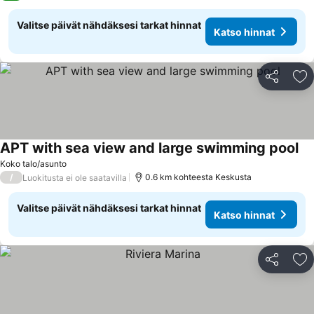
Valitse päivät nähdäksesi tarkat hinnat
Katso hinnat
Jaa
Li
APT with sea view and large swimming pool
Koko talo/asunto
/
0.6 km kohteesta Keskusta
Luokitusta ei ole saatavilla
Valitse päivät nähdäksesi tarkat hinnat
Katso hinnat
Jaa
Li