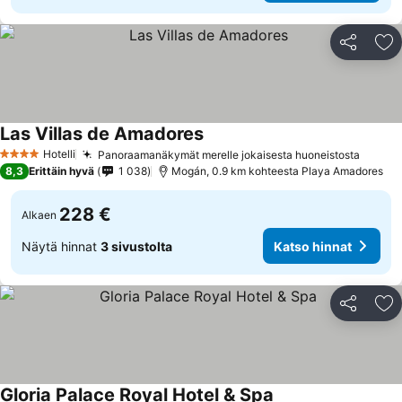
Jaa
Li
Las Villas de Amadores
Hotelli
Panoraamanäkymät merelle jokaisesta huoneistosta
4 Tähtiluokitus
8,3
Erittäin hyvä
1 038
Mogán, 0.9 km kohteesta Playa Amadores
228 €
Alkaen
Näytä hinnat
3 sivustolta
Katso hinnat
Jaa
Li
Gloria Palace Royal Hotel & Spa