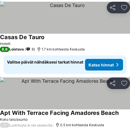
Jaa
Li
Casas De Tauro
Hotelli
8,6
Loistava
6
1.7 km kohteesta Keskusta
Valitse päivät nähdäksesi tarkat hinnat
Katso hinnat
Jaa
Li
Apt With Terrace Facing Amadores Beach
Koko talo/asunto
/
0.5 km kohteesta Keskusta
Luokitusta ei ole saatavilla