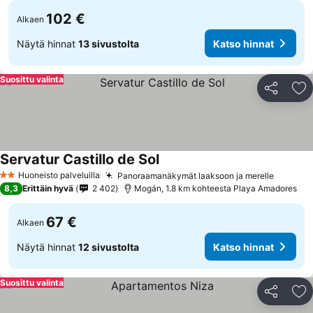
102 €
Alkaen
Näytä hinnat
13 sivustolta
Katso hinnat
Suosittu valinta
Jaa
Li
Servatur Castillo de Sol
Huoneisto palveluilla
Panoraamanäkymät laaksoon ja merelle
2 Tähtiluokitus
8,3
Erittäin hyvä
2 402
Mogán, 1.8 km kohteesta Playa Amadores
67 €
Alkaen
Näytä hinnat
12 sivustolta
Katso hinnat
Suosittu valinta
Jaa
Li