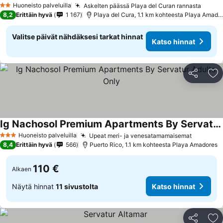
Huoneisto palveluilla
Askelten päässä Playa del Curan rannasta
2 Tähtiluokitus
8,2
Erittäin hyvä
1 167
Playa del Cura, 1.1 km kohteesta Playa Amadores
Valitse päivät nähdäksesi tarkat hinnat
Katso hinnat
Jaa
Li
Ig Nachosol Premium Apartments By Servatur Adults Only
Huoneisto palveluilla
Upeat meri- ja venesatamamaisemat
3 Tähtiluokitus
8,4
Erittäin hyvä
566
Puerto Rico, 1.1 km kohteesta Playa Amadores
110 €
Alkaen
Näytä hinnat
11 sivustolta
Katso hinnat
Jaa