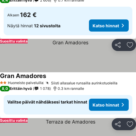
8,4
Erittäin hyvä
2 606
0.7 km rannalle
162 €
Alkaen
Näytä hinnat
12 sivustolta
Katso hinnat
Suosittu valinta
Jaa
Li
Gran Amadores
Huoneisto palveluilla
Siisti allasalue runsailla aurinkotuoleilla
2 Tähtiluokitus
8,0
Erittäin hyvä
1 078
0.3 km rannalle
Valitse päivät nähdäksesi tarkat hinnat
Katso hinnat
Suosittu valinta
Jaa
Li