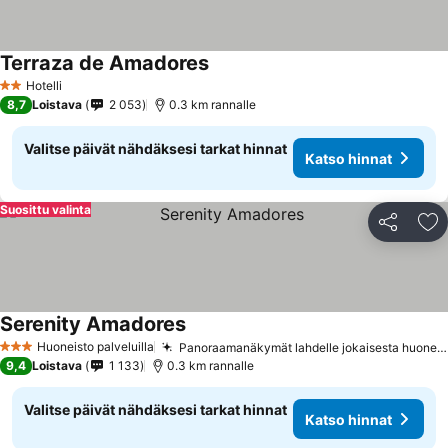
Terraza de Amadores
Hotelli
2 Tähtiluokitus
8,7
Loistava
2 053
0.3 km rannalle
Valitse päivät nähdäksesi tarkat hinnat
Katso hinnat
Suosittu valinta
Jaa
Li
Serenity Amadores
Huoneisto palveluilla
Panoraamanäkymät lahdelle jokaisesta huoneesta
3 Tähtiluokitus
9,4
Loistava
1 133
0.3 km rannalle
Valitse päivät nähdäksesi tarkat hinnat
Katso hinnat