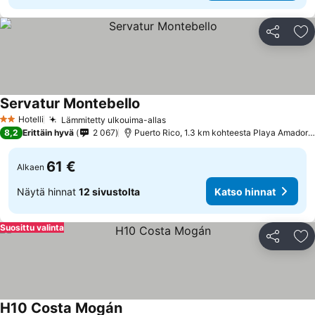
Jaa
Li
Servatur Montebello
Hotelli
Lämmitetty ulkouima-allas
2 Tähtiluokitus
8,2
Erittäin hyvä
2 067
Puerto Rico, 1.3 km kohteesta Playa Amadores
61 €
Alkaen
Näytä hinnat
12 sivustolta
Katso hinnat
Suosittu valinta
Jaa
Li
H10 Costa Mogán