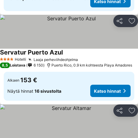
Katso hinnat
Jaa
Li
Servatur Puerto Azul
Hotelli
Laaja perheviihdeohjelma
4 Tähtiluokitus
8,5
Loistava
6 150
Puerto Rico, 0.9 km kohteesta Playa Amadores
153 €
Alkaen
Näytä hinnat
16 sivustolta
Katso hinnat
Jaa
Li