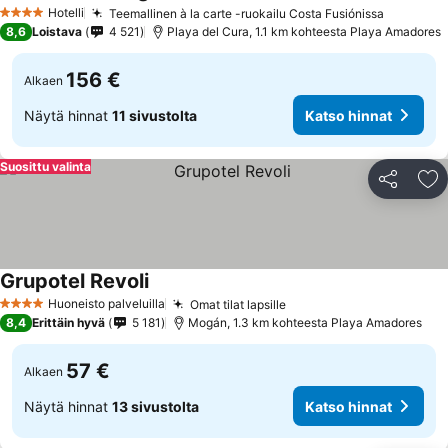
Hotelli
Teemallinen à la carte -ruokailu Costa Fusiónissa
4 Tähtiluokitus
8,6
Loistava
4 521
Playa del Cura, 1.1 km kohteesta Playa Amadores
156 €
Alkaen
Näytä hinnat
11 sivustolta
Katso hinnat
Suosittu valinta
Jaa
Li
Grupotel Revoli
Huoneisto palveluilla
Omat tilat lapsille
4 Tähtiluokitus
8,4
Erittäin hyvä
5 181
Mogán, 1.3 km kohteesta Playa Amadores
57 €
Alkaen
Näytä hinnat
13 sivustolta
Katso hinnat