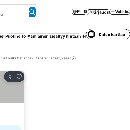
FI · €
Valikko
Kirjaudu
ne
Katso karttaa
as
Puolihoito
Aamiainen sisältyy hintaan
Huoneisto palveluilla
R
ksut vaikuttavat hakutulosten järjestykseen
Lisää suosikkeihin
Jaa