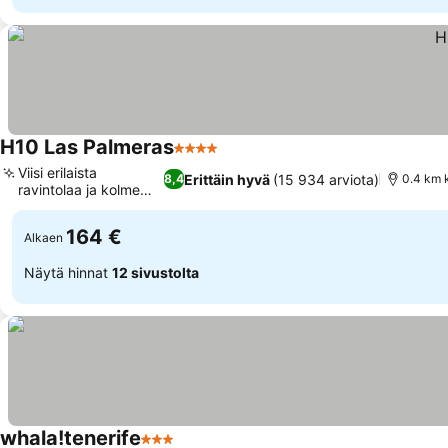
H10 Las Palmeras
4 Tähtiluokitus
Katso hinnat
Viisi erilaista
Erittäin hyvä
(15 934 arviota)
8,4
0.4 km 
ravintolaa ja kolme
Katso hinnat
baaria
164 €
Alkaen
Näytä hinnat
12 sivustolta
whala!tenerife