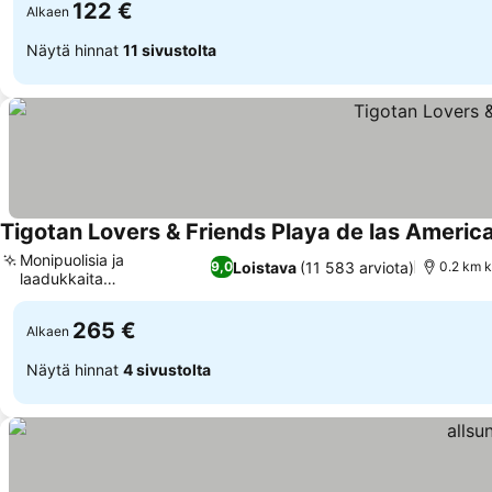
122 €
Alkaen
Näytä hinnat
11 sivustolta
Tigotan Lovers & Friends Playa de las Americ
Monipuolisia ja
Loistava
(11 583 arviota)
9,0
0.2 km 
laadukkaita
Katso hinnat
ruokailuelämyksiä
265 €
Alkaen
Näytä hinnat
4 sivustolta