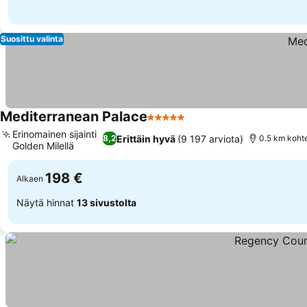
Suosittu valinta
Mediterranean Palace
5 Tähtiluokitus
Katso hinnat
Erinomainen sijainti
Erittäin hyvä
(9 197 arviota)
8,2
0.5 km koht
Golden Milellä
Katso hinnat
198 €
Alkaen
Näytä hinnat
13 sivustolta