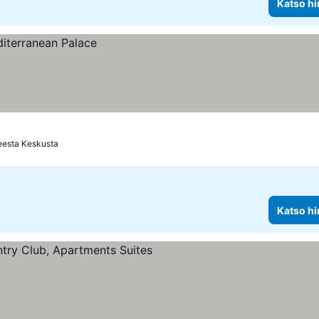
Katso hi
eesta Keskusta
Katso hi