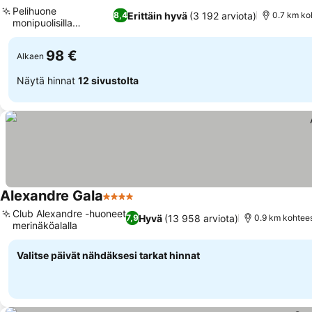
3 Tähtiluokitus
Katso hinnat
Pelihuone
Erittäin hyvä
(3 192 arviota)
8,4
0.7 km ko
monipuolisilla
Katso hinnat
aktiviteeteilla
98 €
Alkaen
Näytä hinnat
12 sivustolta
Alexandre Gala
4 Tähtiluokitus
Katso hinnat
Club Alexandre -huoneet
Hyvä
(13 958 arviota)
7,9
0.9 km kohtee
merinäköalalla
Katso hinnat
Valitse päivät nähdäksesi tarkat hinnat