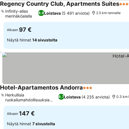
Regency Country Club, Apartments Suites
4 Tä
Infinity-allas
Loistava
(5 491 arviota)
8,6
2.5 km rannalle
merinäköalalla
Katso hinnat
97 €
Alkaen
Näytä hinnat
14 sivustolta
Hotel-Apartamentos Andorra
3 Tähtiluokitus
Katso hinnat
Herkullisia
Loistava
(4 235 arviota)
8,7
0.3 km 
ruokailumahdollisuuksia
Katso hinnat
paikan päällä
147 €
Alkaen
Näytä hinnat
7 sivustolta