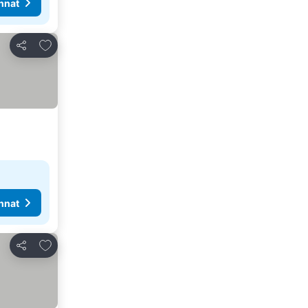
nnat
Lisää suosikkeihin
Jaa
nnat
Lisää suosikkeihin
Jaa