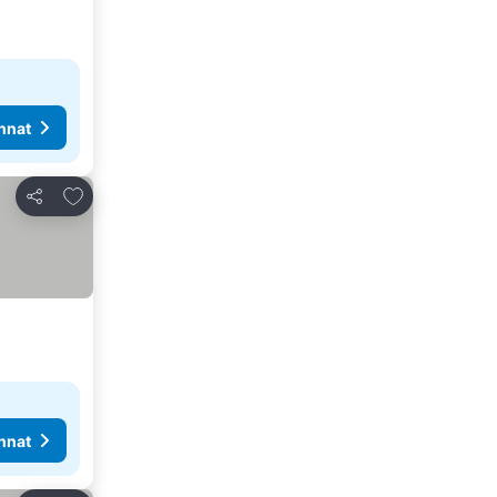
nnat
Lisää suosikkeihin
Jaa
nnat