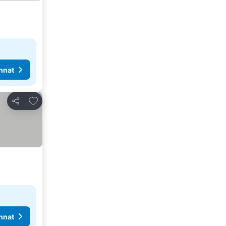
nnat
Lisää suosikkeihin
Jaa
nnat