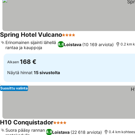
Spring Hotel Vulcano
4 Tähtiluokitus
Katso hinnat
Erinomainen sijainti lähellä
Loistava
(10 169 arviota)
8,8
0.2 km 
rantaa ja kauppoja
Katso hinnat
168 €
Alkaen
Näytä hinnat
15 sivustolta
Suosittu valinta
H10 Conquistador
4 Tähtiluokitus
Katso hinnat
Suora pääsy rannan
Loistava
(22 618 arviota)
8,9
0.4 km kohtees