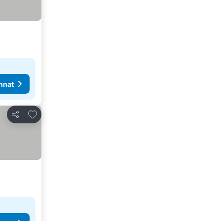
nnat
Lisää suosikkeihin
Jaa