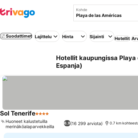
Kohde
Suodattimet
Lajittelu
Hinta
Sijainti
Hotellit
Ar
Hotellit kaupungissa Playa
Espanja)
Sol Tenerife
4 Tähtiluokitus
Katso hinnat
Huoneet kalustetuilla
(16 299 arviota)
6,9
0.7 km kohteest
merinäköalaparvekkeilla
Katso hinnat