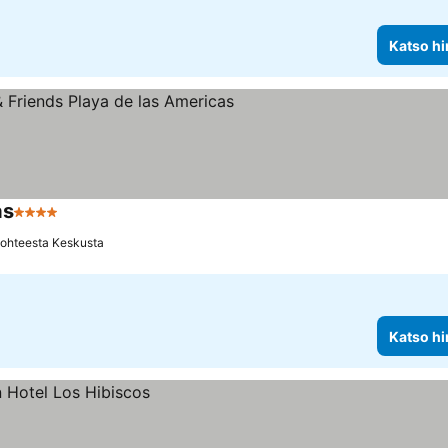
Katso hi
as
4 Tähtiluokitus
Katso hinnat
kohteesta Keskusta
Katso hi