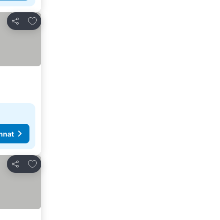
Lisää suosikkeihin
Jaa
nnat
Lisää suosikkeihin
Jaa