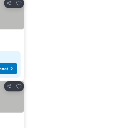
Lisää suosikkeihin
Jaa
nnat
Lisää suosikkeihin
Jaa