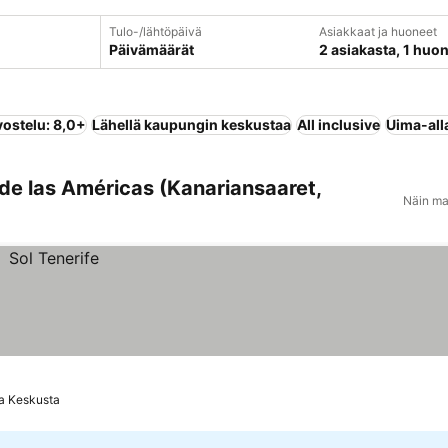
Tulo-/lähtöpäivä
Asiakkaat ja huoneet
Päivämäärät
2 asiakasta, 1 huo
vostelu: 8,0+
Lähellä kaupungin keskustaa
All inclusive
Uima-all
 de las Américas (Kanariansaaret,
Näin ma
a Keskusta