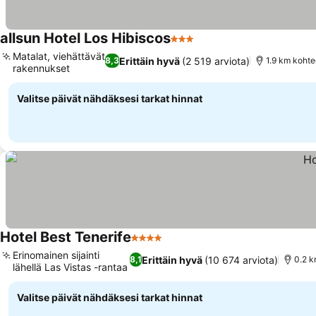
allsun Hotel Los Hibiscos
3 Tähtiluokitus
Katso hinnat
Matalat, viehättävät
Erittäin hyvä
(2 519 arviota)
8,3
1.9 km koht
rakennukset
Katso hinnat
Valitse päivät nähdäksesi tarkat hinnat
Hotel Best Tenerife
4 Tähtiluokitus
Katso hinnat
Erinomainen sijainti
Erittäin hyvä
(10 674 arviota)
8,1
0.2 k
lähellä Las Vistas -rantaa
Katso hinnat
Valitse päivät nähdäksesi tarkat hinnat