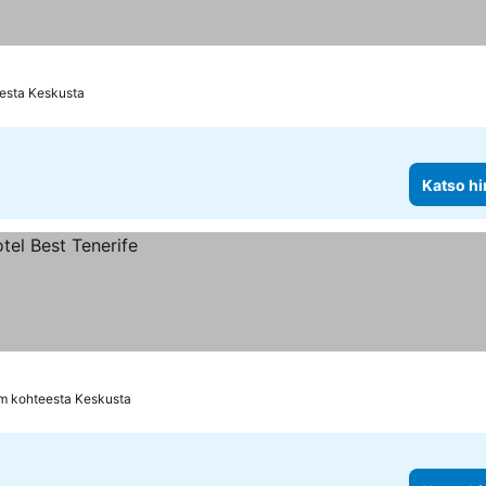
eesta Keskusta
Katso hi
m kohteesta Keskusta