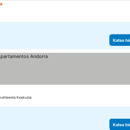
htiluokitus
Katso hinnat
Katso hi
kohteesta Keskusta
Katso hi