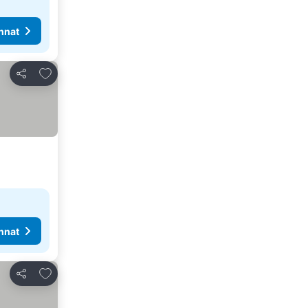
nnat
Lisää suosikkeihin
Jaa
nnat
Lisää suosikkeihin
Jaa