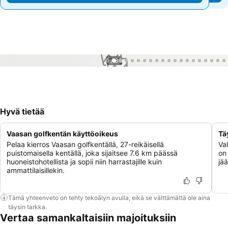
1 / 36
Hyvä tietää
Vaasan golfkentän käyttöoikeus
Tä
Pelaa kierros Vaasan golfkentällä, 27-reikäisellä
Val
puistomaisella kentällä, joka sijaitsee 7.6 km päässä
on
huoneistohotellista ja sopii niin harrastajille kuin
jää
ammattilaisillekin.
Tämä yhteenveto on tehty tekoälyn avulla, eikä se välttämättä ole aina
täysin tarkka.
Vertaa samankaltaisiin majoituksiin