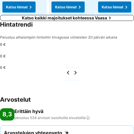
Katso hinnat
Katso hinnat
Katso hinnat
Katso kaikki majoitukset kohteessa Vaasa
Hintatrendi
Perustuu alhaisimpiin hintoihin trivagossa viimeisten 30 päivän aikana
0 €
0 €
0 €
Arvostelut
Erittäin hyvä
8,3
perustuu 534 arvioon suosituilla
sivustoilla
Arvostelujen yhteenveto