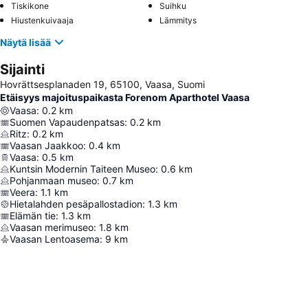
Tiskikone
Suihku
Hiustenkuivaaja
Lämmitys
Näytä lisää
Sijainti
Hovrättsesplanaden 19, 65100, Vaasa, Suomi
Etäisyys majoituspaikasta Forenom Aparthotel Vaasa
Vaasa
:
0.2
km
Suomen Vapaudenpatsas
:
0.2
km
Ritz
:
0.2
km
Vaasan Jaakkoo
:
0.4
km
Vaasa
:
0.5
km
Kuntsin Modernin Taiteen Museo
:
0.6
km
Pohjanmaan museo
:
0.7
km
Veera
:
1.1
km
Hietalahden pesäpallostadion
:
1.3
km
Elämän tie
:
1.3
km
Vaasan merimuseo
:
1.8
km
Vaasan Lentoasema
:
9
km