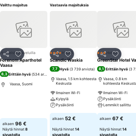
Valittu majoitus
Vastaavia majoituksia
Huoneisto palveluilla
Hotelli
Hotelli
4 Tähtiluokitus
3 Tähtiluokitus
Jaa
Lisää suosikkeihin
Jaa
Lisää suosikkeihin
Jaa
Lisää suo
Forenom Aparthotel
Scandic Waskia
GreenStar Hotel V
Vaasa
7,7
8,1
Hyvä
(
3 739 arviota
)
Erittäin hyvä
(
3 7
8,3
Erittäin hyvä
(
534 arviota
)
Vaasa, 1.5 km kohteesta
Vaasa, 0.8 km
Keskusta
kohteesta Keskust
Vaasa, Suomi
Ilmainen Wi-Fi
Ilmainen Wi-Fi
Kylpylä
Pysäköinti
Katso hinnat
Pysäköinti
Lemmikit sallittu
Katso hinnat
Katso hinnat
52 €
67 €
alkaen
alkaen
96 €
alkaen
Näytä hinnat
8
Näytä hinnat
14
Näytä hinnat
14
sivustolta
sivustolta
sivustolta