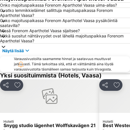
Onko majoituspaikassa Forenom Aparthotel Vaasa uima-allas?
Ovatko lemmikkieläimet sallittuja majoituspaikassa Forenom
Aparthotel Vaasa?
Onko majoituspaikassa Forenom Aparthotel Vaasa pysäköintiä
saatavilla?
Missä Forenom Aparthotel Vaasa sijaitsee?
Mitkä suositut nähtävyydet ovat lähellä majoituspaikkaa Forenom
Aparthotel Vaasa?
Näytä lisää
Varaussivustoilta saamamme hinnat ja saatavuus muuttuvat
jatkuvasti. Tämä tarkoittaa sitä, että et välttämättä aina löydä
varaussivustolta täsmälleen samaa tarjousta kuin trivagosta.
Yksi suosituimmista (Hotels, Vaasa)
Jaa
Lisää suosikkeihin
Jaa
Lisää 
Hotelli
Hotelli
Snygg studio lägenhet Wolffskavägen 21
Best Wester