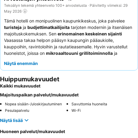
Tekoälyn tekemä yhteenveto 100+ arvostelusta · Päivitetty viimeksi: 29
May 2026
Tämä hotelli on monipuolinen kaupunkikeskus, joka palvelee
turisteja
ja
budjettimatkailijoita
tarjoten modernin ja itsenäisen
majoituskokemuksen. Sen
erinomainen keskeinen sijainti
Vaasassa takaa helpon pääsyn kaupungin pääaukiolle,
kauppoihin, ravintoloihin ja rautatieasemalle. Hyvin varustellut
huoneistot, joissa on
mikroaaltouuni grillitoiminnolla
ja
astianpesukone, sopivat ihanteellisesti itsepalveluun ja
Näytä enemmän
pidempiin oleskeluihin. Asiakkaat kehuvat jatkuvasti reagoivaa
online-asiakastukea ja tehokasta
Huippumukavuudet
itsepalvelusisäänkirjautumista
. Rauhallisempaa kokemusta
varten kannattaa pyytää huonetta, joka ei sijaitse kadun
Kaikki mukavuudet
puolella.
Majoituspaikan palvelut/mukavuudet
Nopea sisään-/uloskirjautuminen
Savuttomia huoneita
Pesulapalvelu
Wi-Fi
Näytä lisää
Huoneen palvelut/mukavuudet