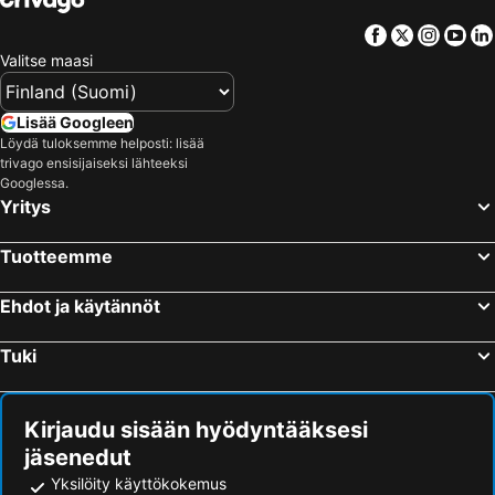
Facebook
Twitter
Insta
Yo
Valitse maasi
Lisää Googleen
Löydä tuloksemme helposti: lisää
trivago ensisijaiseksi lähteeksi
Googlessa.
Yritys
Tuotteemme
Ehdot ja käytännöt
Tuki
Kirjaudu sisään hyödyntääksesi
jäsenedut
Yksilöity käyttökokemus