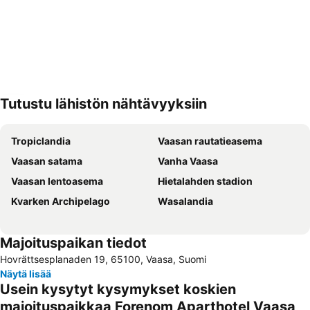
Tutustu lähistön nähtävyyksiin
Laajenna kartta
Tropiclandia
Vaasan rautatieasema
Vaasan satama
Vanha Vaasa
Vaasan lentoasema
Hietalahden stadion
Kvarken Archipelago
Wasalandia
Majoituspaikan tiedot
Hovrättsesplanaden 19, 65100, Vaasa, Suomi
Näytä lisää
Usein kysytyt kysymykset koskien
majoituspaikkaa Forenom Aparthotel Vaasa