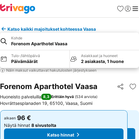
Suosikit
Kirjaud
Val
Katso kaikki majoitukset kohteessa Vaasa
Kohde
Forenom Aparthotel Vaasa
Tulo-/lähtöpäivä
Asiakkaat ja huoneet
Päivämäärät
2 asiakasta, 1 huone
Näin maksut vaikuttavat hakutulosten järjestykseen
Forenom Aparthotel Vaasa
Jaa
Li
Huoneisto palveluilla
8,3
Erittäin hyvä
(
534 arviota
)
Hovrättsesplanaden 19, 65100, Vaasa, Suomi
96 €
96 €
alkaen
alkaen
Näytä hinnat
8 sivustolta
Näytä hinnat
8 sivustolta
Katso hinnat
Katso hinnat