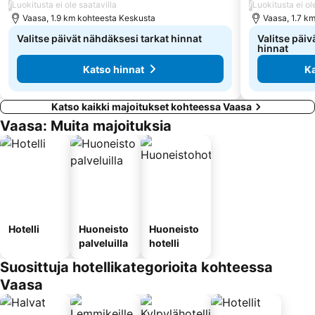
/
/
Luokitusta ei ole saatavilla
Luokitusta ei ol
Vaasa, 1.9 km kohteesta Keskusta
Vaasa, 1.7 k
Valitse päivät nähdäksesi tarkat hinnat
Valitse päiv
hinnat
Katso hinnat
Ka
Katso kaikki majoitukset kohteessa Vaasa
Vaasa: Muita majoituksia
Hotelli
Huoneisto
Huoneisto
palveluilla
hotelli
Suosittuja hotellikategorioita kohteessa
Vaasa