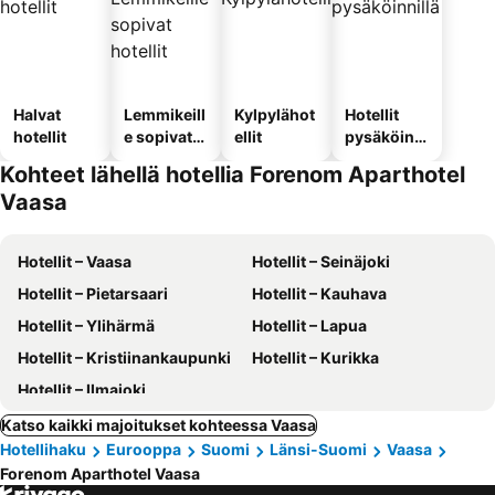
Halvat
Lemmikeill
Kylpylähot
Hotellit
hotellit
e sopivat
ellit
pysäköinni
hotellit
llä
Kohteet lähellä hotellia Forenom Aparthotel
Vaasa
Hotellit – Vaasa
Hotellit – Seinäjoki
Hotellit – Pietarsaari
Hotellit – Kauhava
Hotellit – Ylihärmä
Hotellit – Lapua
Hotellit – Kristiinankaupunki
Hotellit – Kurikka
Hotellit – Ilmajoki
Katso kaikki majoitukset kohteessa Vaasa
Hotellihaku
Eurooppa
Suomi
Länsi-Suomi
Vaasa
Forenom Aparthotel Vaasa