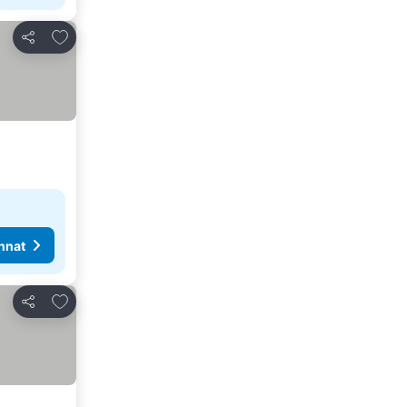
Lisää suosikkeihin
Jaa
nnat
Lisää suosikkeihin
Jaa