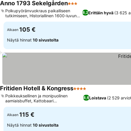
Anno 1793 Sekelgården
3 Tähtiluokitus
Polkupyöränvuokraus paikalliseen
Erittäin hyvä
(3 625 a
8,2
tutkimiseen, Historiallinen 1600-luvun
ristikkotalo
105 €
Alkaen
Näytä hinnat
10 sivustolta
Fritiden Hotell & Kongress
4 Tähtiluokitus
Poikkeuksellinen ja monipuolinen
Loistava
(2 529 arvio
8,6
aamiaisbuffet, Kattobaari
panoraamanäkymillä
115 €
Alkaen
Näytä hinnat
10 sivustolta