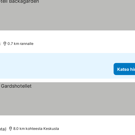
)
0.7 km rannalle
Katso hi
ota)
8.0 km kohteesta Keskusta