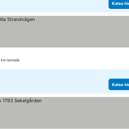
Katso hi
 km rannalle
Katso hi