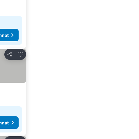
nnat
Lisää suosikkeihin
Jaa
nnat