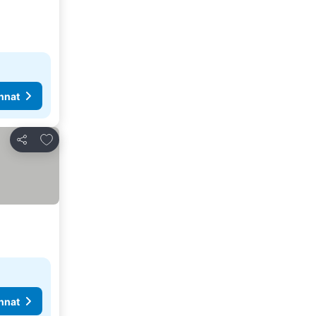
nnat
Lisää suosikkeihin
Jaa
nnat