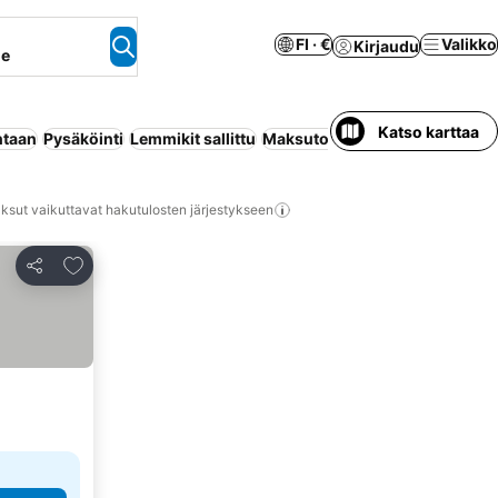
FI · €
Valikko
Kirjaudu
ne
Katso karttaa
ntaan
Pysäköinti
Lemmikit sallittu
Maksuton peruutus
Uima-alla
ksut vaikuttavat hakutulosten järjestykseen
Lisää suosikkeihin
Jaa