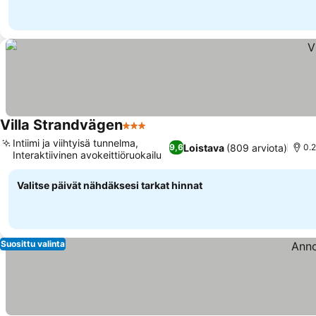
Villa Strandvägen
3 Tähtiluokitus
Intiimi ja viihtyisä tunnelma,
Loistava
(809 arviota)
9,6
0.2
Interaktiivinen avokeittiöruokailu
Valitse päivät nähdäksesi tarkat hinnat
Suosittu valinta