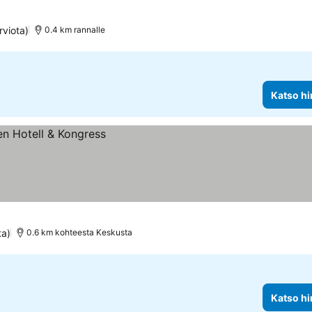
rviota)
0.4 km rannalle
Katso hi
ta)
0.6 km kohteesta Keskusta
Katso hi