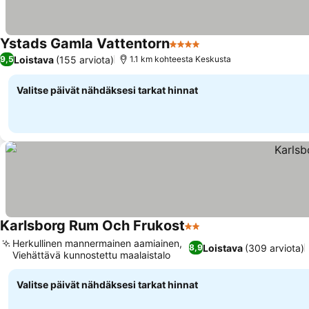
Ystads Gamla Vattentorn
4 Tähtiluokitus
Loistava
(155 arviota)
9,5
1.1 km kohteesta Keskusta
Valitse päivät nähdäksesi tarkat hinnat
Karlsborg Rum Och Frukost
2 Tähtiluokitus
Herkullinen mannermainen aamiainen,
Loistava
(309 arviota)
8,9
Viehättävä kunnostettu maalaistalo
Valitse päivät nähdäksesi tarkat hinnat