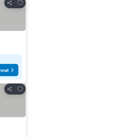
Lisää suosikkeihin
Jaa
nnat
Lisää suosikkeihin
Jaa