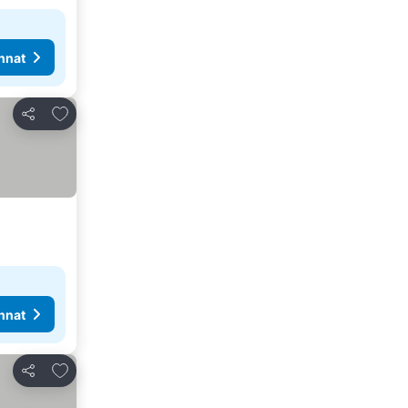
nnat
Lisää suosikkeihin
Jaa
nnat
Lisää suosikkeihin
Jaa