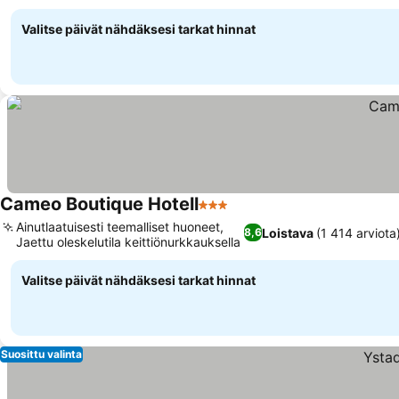
rakennukset
Valitse päivät nähdäksesi tarkat hinnat
Cameo Boutique Hotell
3 Tähtiluokitus
Ainutlaatuisesti teemalliset huoneet,
Loistava
(1 414 arviota
8,6
Jaettu oleskelutila keittiönurkkauksella
Valitse päivät nähdäksesi tarkat hinnat
Suosittu valinta