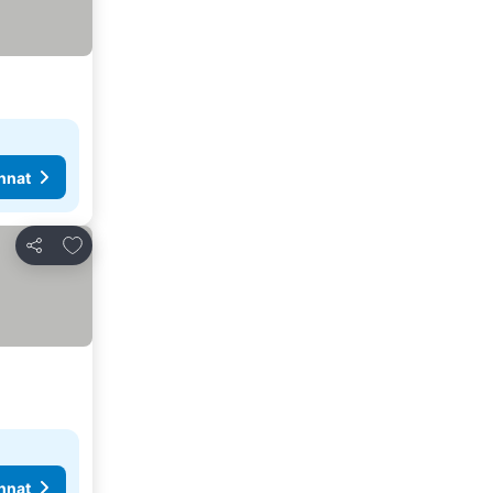
nnat
Lisää suosikkeihin
Jaa
nnat