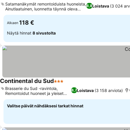
Satamanäkymät remontoiduista huoneista,
Loistava
(3 024 arv
8,8
Ainutlaatuinen, luonnetta täynnä oleva
hissi
118 €
Alkaen
Näytä hinnat
8 sivustolta
Continental du Sud
3 Tähtiluokitus
Brasserie du Sud -ravintola,
Loistava
(3 158 arviota)
8,7
Remontoidut huoneet ja yleiset
tilat
Valitse päivät nähdäksesi tarkat hinnat