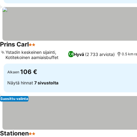
Prins Carl
2 Tähtiluokitus
Ystadin keskeinen sijainti,
Hyvä
(2 733 arviota)
7,6
0.5 km r
Kotitekoinen aamiaisbuffet
106 €
Alkaen
Näytä hinnat
7 sivustolta
Suosittu valinta
Stationen
2 Tähtiluokitus