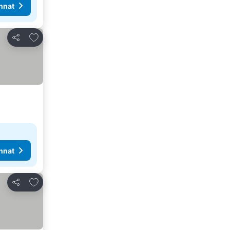
nnat
Lisää suosikkeihin
Jaa
nnat
Lisää suosikkeihin
Jaa