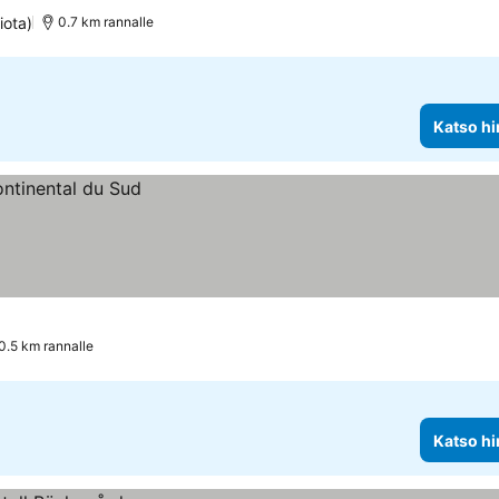
iota)
0.7 km rannalle
Katso hi
0.5 km rannalle
Katso hi