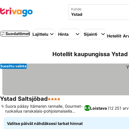
Kohde
Suodattimet
Lajittelu
Hinta
Sijainti
Hotellit
Ar
Hotellit kaupungissa Ystad 
Suosittu valinta
Ystad Saltsjöbad
4 Tähtiluokitus
Suora pääsy Itämeren rannalle, Gourmet-
Loistava
(12 251 arv
8,8
ruokailua ranskalais-pohjoismaisella
twistillä
Valitse päivät nähdäksesi tarkat hinnat