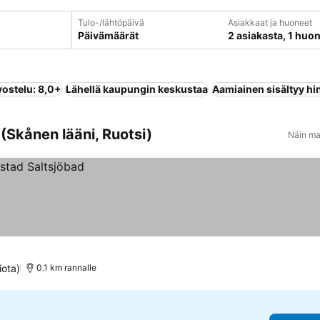
Tulo-/lähtöpäivä
Asiakkaat ja huoneet
Päivämäärät
2 asiakasta, 1 huo
vostelu: 8,0+
Lähellä kaupungin keskustaa
Aamiainen sisältyy hi
(Skånen lääni, Ruotsi)
Näin ma
iota)
0.1 km rannalle