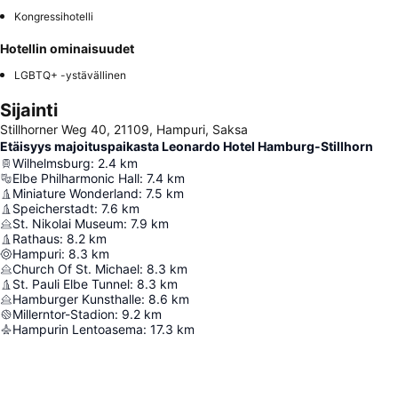
Kongressihotelli
Hotellin ominaisuudet
LGBTQ+ -ystävällinen
Sijainti
Stillhorner Weg 40, 21109, Hampuri, Saksa
Etäisyys majoituspaikasta Leonardo Hotel Hamburg-Stillhorn
Wilhelmsburg
:
2.4
km
Elbe Philharmonic Hall
:
7.4
km
Miniature Wonderland
:
7.5
km
Speicherstadt
:
7.6
km
St. Nikolai Museum
:
7.9
km
Rathaus
:
8.2
km
Hampuri
:
8.3
km
Church Of St. Michael
:
8.3
km
St. Pauli Elbe Tunnel
:
8.3
km
Hamburger Kunsthalle
:
8.6
km
Millerntor-Stadion
:
9.2
km
Hampurin Lentoasema
:
17.3
km