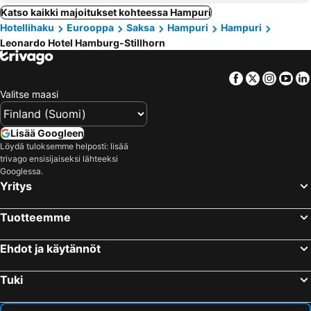
Katso kaikki majoitukset kohteessa Hampuri
Hotellihaku
Eurooppa
Saksa
Hampuri
Hampuri
Leonardo Hotel Hamburg-Stillhorn
Facebook
Twitter
Insta
Yo
Valitse maasi
Lisää Googleen
Löydä tuloksemme helposti: lisää
trivago ensisijaiseksi lähteeksi
Googlessa.
Yritys
Tuotteemme
Ehdot ja käytännöt
Tuki