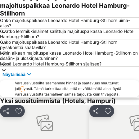
Altona-Altstadt
Hamburg-Mitte
majoituspaikkaa Leonardo Hotel Hamburg-
Stillhorn
Hagenbeckin eläintarha
Blankenese
Onko majoituspaikassa Leonardo Hotel Hamburg-Stillhorn uima-
St Georg
Hamburg-Altstadt
allas?
Neustadt
Bahnhof Lüneburg
Ovatko lemmikkieläimet sallittuja majoituspaikassa Leonardo Hotel
Hamburg-Stillhorn?
Mönckebergstraße
Berliner Tor Metro Station
Onko majoituspaikassa Leonardo Hotel Hamburg-Stillhorn
pysäköintiä saatavilla?
Hafencity Infocenter
St Pauli Landungsbrücken
Mihin aikaan majoituspaikassa Leonardo Hotel Hamburg-Stillhorn on
Sternschanze
Bergedorf
sisään- ja uloskirjautuminen?
Missä Leonardo Hotel Hamburg-Stillhorn sijaitsee?
Harbourcity Hamburg
Speicherstadt
Näytä lisää
Stellingen
Harburg Arcaden
Varaussivustoilta saamamme hinnat ja saatavuus muuttuvat
Tagungen & Konferenzen Atlantic Kempinski Hamburg
Sporthalle Hamburg
jatkuvasti. Tämä tarkoittaa sitä, että et välttämättä aina löydä
Langenhorn
Hampurin kaupungintalo
varaussivustolta täsmälleen samaa tarjousta kuin trivagosta.
Yksi suosituimmista (Hotels, Hampuri)
Alsterarkaden
Jungfernstieg
Fish Market
Stephansplatz Metro Station
Jaa
Lisää suosikkeihin
Jaa
Lisää suosikk
Eppendorfer Baum Metro Station
HSH Nordbank Arena
Meßberg Metro Station
ZOB Bus-Port Hamburg
Haspa Hamburg Marathon
Marienthal