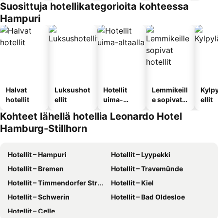
Suosittuja hotellikategorioita kohteessa
Hampuri
Halvat
Luksushot
Hotellit
Lemmikeill
Kylp
hotellit
ellit
uima-
e sopivat
ellit
altaalla
hotellit
Kohteet lähellä hotellia Leonardo Hotel
Hamburg-Stillhorn
Hotellit – Hampuri
Hotellit – Lyypekki
Hotellit – Bremen
Hotellit – Travemünde
Hotellit – Timmendorfer Strand
Hotellit – Kiel
Hotellit – Schwerin
Hotellit – Bad Oldesloe
Hotellit – Celle