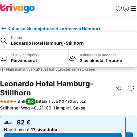
Suosikit
Kirjaud
Val
Katso kaikki majoitukset kohteessa Hampuri
Kohde
Leonardo Hotel Hamburg-Stillhorn
Tulo-/lähtöpäivä
Asiakkaat ja huoneet
Päivämäärät
2 asiakasta, 1 huone
Näin maksut vaikuttavat hakutulosten järjestykseen
Leonardo Hotel Hamburg-
Stillhorn
Jaa
Li
Hotelli
8,0
Erittäin hyvä
(
10 480 arviota
)
4 Tähtiluokitus
Stillhorner Weg 40, 21109, Hampuri, Saksa
82 €
82 €
alkaen
alkaen
Näytä hinnat
17 sivustolta
Näytä hinnat
17 sivustolta