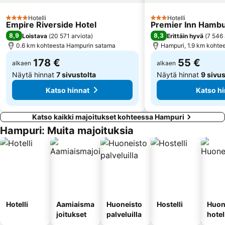
Altonaer Volkspark
Alsterdorf
Hotelli
Hotelli
4 Tähtiluokitus
3 Tähtiluokitus
Empire Riverside Hotel
Premier Inn Hambur
8,9
8,3
Loistava
(
20 571 arviota
)
Erittäin hyvä
(
7 546 
0.6 km kohteesta Hampurin satama
Hampuri, 1.9 km kohte
178 €
55 €
alkaen
alkaen
Näytä hinnat
7 sivustolta
Näytä hinnat
9 sivus
Katso hinnat
Katso hi
Katso kaikki majoitukset kohteessa Hampuri
Hampuri: Muita majoituksia
Hotelli
Aamiaisma
Huoneisto
Hostelli
Huon
joitukset
palveluilla
hotel