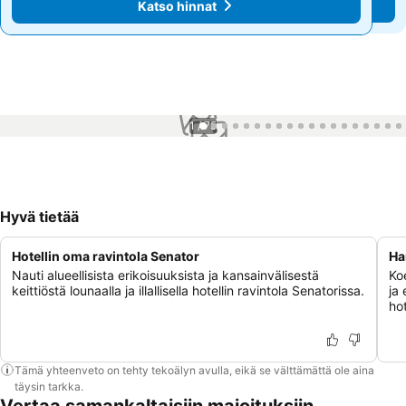
Katso hinnat
Katso hinnat
1 / 75
Hyvä tietää
Hotellin oma ravintola Senator
Ha
Nauti alueellisista erikoisuuksista ja kansainvälisestä
Ko
keittiöstä lounaalla ja illallisella hotellin ravintola Senatorissa.
ja
hot
Tämä yhteenveto on tehty tekoälyn avulla, eikä se välttämättä ole aina
täysin tarkka.