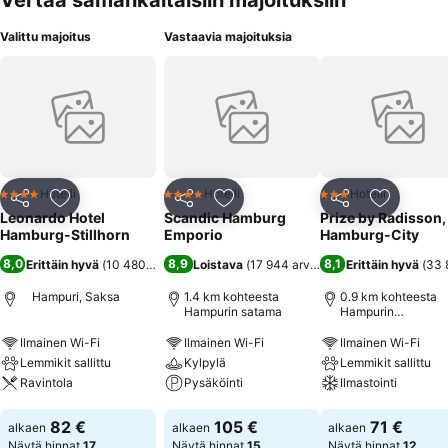
Vertaa samankaltaisiin majoituksiin
Valittu majoitus
Vastaavia majoituksia
Hotelli
Hotelli
Hotelli
4 Tähtiluokitus
4 Tähtiluokitus
3 Tähtiluokitus
Jaa
Lisää suosikkeihin
Jaa
Lisää suosikkeihin
Jaa
Lisää suo
Leonardo Hotel
Scandic Hamburg
Prize by Radisson,
Hamburg-Stillhorn
Emporio
Hamburg-City
8,0
8,9
8,1
Erittäin hyvä
(
10 480 arviota
)
Loistava
(
17 944 arviota
)
Erittäin hyvä
(
33 
Hampuri, Saksa
1.4 km kohteesta
0.9 km kohteesta
Hampurin satama
Hampurin
päärautatieasema
Ilmainen Wi-Fi
Ilmainen Wi-Fi
Ilmainen Wi-Fi
Lemmikit sallittu
Kylpylä
Lemmikit sallittu
Ravintola
Pysäköinti
Ilmastointi
Katso hinnat
Katso hinnat
Katso hinnat
82 €
105 €
71 €
alkaen
alkaen
alkaen
Näytä hinnat
17
Näytä hinnat
15
Näytä hinnat
12