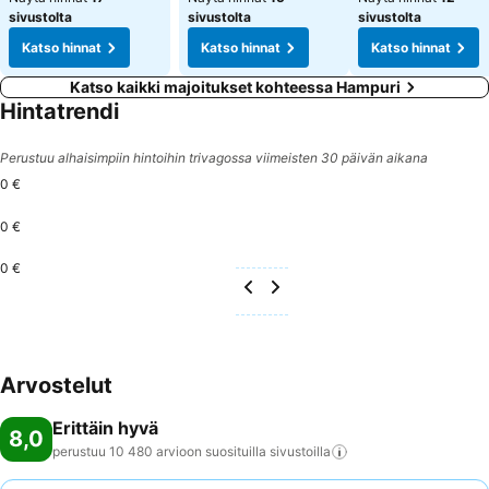
sivustolta
sivustolta
sivustolta
Katso hinnat
Katso hinnat
Katso hinnat
Katso kaikki majoitukset kohteessa Hampuri
Hintatrendi
Perustuu alhaisimpiin hintoihin trivagossa viimeisten 30 päivän aikana
0 €
0 €
0 €
Arvostelut
Erittäin hyvä
8,0
perustuu 10 480 arvioon suosituilla
sivustoilla