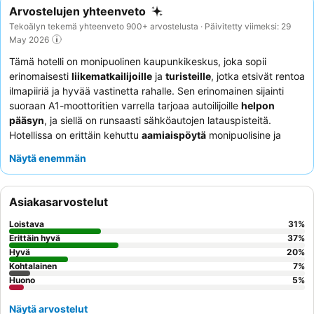
Arvostelujen yhteenveto
Tekoälyn tekemä yhteenveto 900+ arvostelusta · Päivitetty viimeksi: 29
May 2026
Tämä hotelli on monipuolinen kaupunkikeskus, joka sopii
erinomaisesti
liikematkailijoille
ja
turisteille
, jotka etsivät rentoa
ilmapiiriä ja hyvää vastinetta rahalle. Sen erinomainen sijainti
suoraan A1-moottoritien varrella tarjoaa autoilijoille
helpon
pääsyn
, ja siellä on runsaasti sähköautojen latauspisteitä.
Hotellissa on erittäin kehuttu
aamiaispöytä
monipuolisine ja
terveellisine vaihtoehtoineen, mikä takaa hyvän alun päivälle.
Näytä enemmän
Asiakkaat kehuvat jatkuvasti
ystävällistä, monikielistä
vastaanottotiimiä
heidän tehokkaasta ja mukautuvasta
palvelustaan. Hiljaisempaa kokemusta kaipaaville asiakkaille
Asiakasarvostelut
suositellaan puutarhaan päin olevia huoneita.
Loistava
31
%
Erittäin hyvä
37
%
Hyvä
20
%
Kohtalainen
7
%
Huono
5
%
Näytä arvostelut