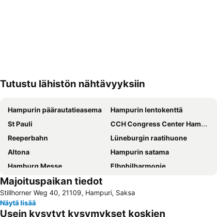
Tutustu lähistön nähtävyyksiin
Laajenna kartta
Hampurin päärautatieasema
Hampurin lentokenttä
St Pauli
CCH Congress Center Hamburg
Reeperbahn
Lüneburgin raatihuone
Altona
Hampurin satama
Hamburg Messe
Elbphilharmonie
Majoituspaikan tiedot
Hauptbahnhof Nord Metro Station
Wandsbek
Stillhorner Weg 40, 21109, Hampuri, Saksa
Rathaus Metro Station
Winterhude
Näytä lisää
Barclaycard Arena
Lübecker Straße Metro Station
Usein kysytyt kysymykset koskien