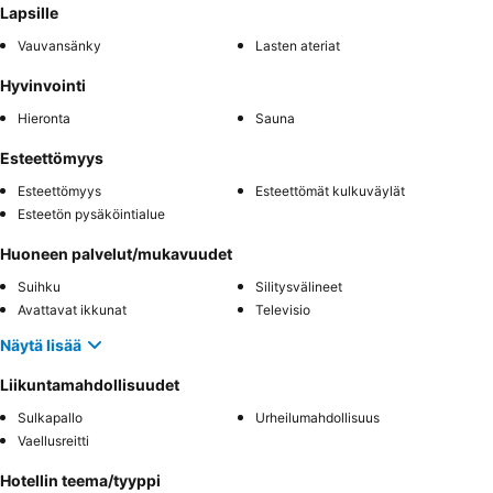
Lapsille
Vauvansänky
Lasten ateriat
Hyvinvointi
Hieronta
Sauna
Esteettömyys
Esteettömyys
Esteettömät kulkuväylät
Esteetön pysäköintialue
Huoneen palvelut/mukavuudet
Suihku
Silitysvälineet
Avattavat ikkunat
Televisio
Näytä lisää
Liikuntamahdollisuudet
Sulkapallo
Urheilumahdollisuus
Vaellusreitti
Hotellin teema/tyyppi