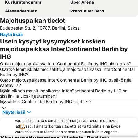
Kurfürstendamm
Uber Arena
Alexanderplatz
Prenzlauer Berg
Majoituspaikan tiedot
Charlottenburg-Wilmersdorf
Berliinin olympiastadion
Budapester Str. 2, 10787, Berliini, Saksa
Potsdamer Platz
Messe Berlin Messegelände
Näytä lisää
Friedrichshain
Brandenburgin portti
Usein kysytyt kysymykset koskien
Spandau
Schöneberg
majoituspaikkaa InterContinental Berlin by
IHG
Berliinin eläintarha
Friedrichshain-Kreuzberg
Onko majoituspaikassa InterContinental Berlin by IHG uima-allas?
Max-Schmeling-Halle
KaDeWe
Ovatko lemmikkieläimet sallittuja majoituspaikassa InterContinental
Hauptbahnhof Metro Station
Checkpoint Charlie
Berlin by IHG?
Onko majoituspaikassa InterContinental Berlin by IHG pysäköintiä
Bahnhof Zoologischer Garten
Tiergarten
saatavilla?
Mihin aikaan majoituspaikassa InterContinental Berlin by IHG on
Spandaun Vanhakaupunki
Gendarmenmarkt
sisään- ja uloskirjautuminen?
Alexanderplatz Metro Station
Neukölln
Missä InterContinental Berlin by IHG sijaitsee?
Berliinin eläintarha
ILA - International Aerospace Exhibition Berlin-Brandenburg
Näytä lisää
East Side Gallery
Ostbahnhof Berlin
Varaussivustoilta saamamme hinnat ja saatavuus muuttuvat
jatkuvasti. Tämä tarkoittaa sitä, että et välttämättä aina löydä
Friedrichstraße
Columbiahalle Berlin
varaussivustolta täsmälleen samaa tarjousta kuin trivagosta.
Wittenbergplatz
Zentraler Omnibusbahnhof Berlin ZOB