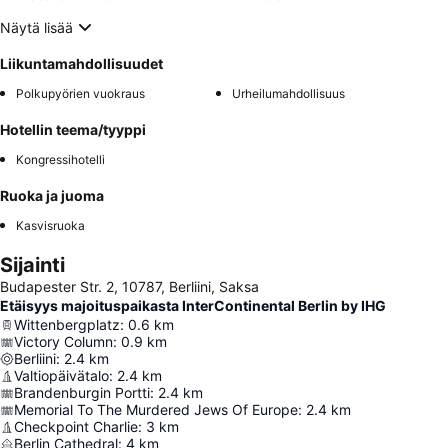
Näytä lisää
Liikuntamahdollisuudet
Polkupyörien vuokraus
Urheilumahdollisuus
Hotellin teema/tyyppi
Kongressihotelli
Ruoka ja juoma
Kasvisruoka
Sijainti
Budapester Str. 2, 10787, Berliini, Saksa
Etäisyys majoituspaikasta InterContinental Berlin by IHG
Wittenbergplatz
:
0.6
km
Victory Column
:
0.9
km
Berliini
:
2.4
km
Valtiopäivätalo
:
2.4
km
Brandenburgin Portti
:
2.4
km
Memorial To The Murdered Jews Of Europe
:
2.4
km
Checkpoint Charlie
:
3
km
Berlin Cathedral
:
4
km