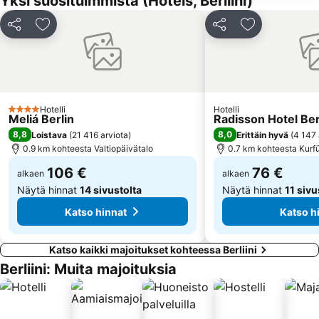
Yksi suosituimmista (Hotels, Berliini)
Zoologischer Garten Metro Station
Bahnhof Hackescher Markt
Jaa
Lisää suosikkeihin
Jaa
Lisää suosikk
S-Bahnhof Ostkreuz
Baumschulenweg
Legoland Discovery Centre Berlin
Tempelhof
East-Side-Gallery
Museosaari
Pankow
Hackesche Höfe
Hotelli
Hotelli
4 Tähtiluokitus
Meliá Berlin
Radisson Hotel Ber
Steglitz
Waldbühne
8,8
8,0
Loistava
(
21 416 arviota
)
Erittäin hyvä
(
4 147 
0.9 km kohteesta Valtiopäivätalo
0.7 km kohteesta Kur
106 €
76 €
alkaen
alkaen
Näytä hinnat
14 sivustolta
Näytä hinnat
11 sivu
Katso hinnat
Katso h
Katso kaikki majoitukset kohteessa Berliini
Berliini: Muita majoituksia