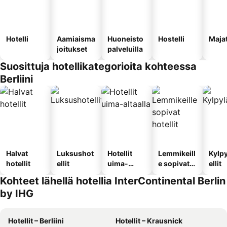
Hotelli
Aamiaisma
Huoneisto
Hostelli
Maja
joitukset
palveluilla
Suosittuja hotellikategorioita kohteessa
Berliini
Halvat
Luksushot
Hotellit
Lemmikeill
Kylp
hotellit
ellit
uima-
e sopivat
ellit
altaalla
hotellit
Kohteet lähellä hotellia InterContinental Berlin
by IHG
Hotellit – Berliini
Hotellit – Krausnick