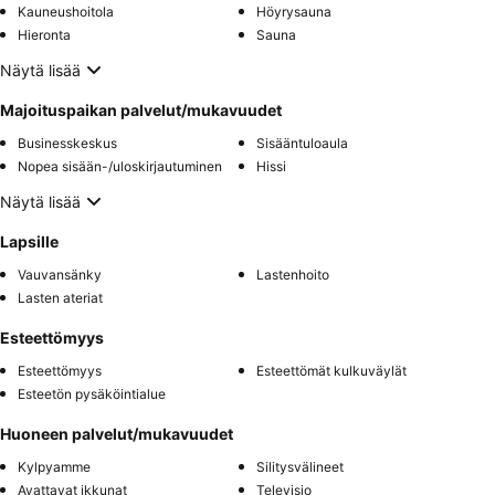
Kauneushoitola
Höyrysauna
Hieronta
Sauna
Näytä lisää
Majoituspaikan palvelut/mukavuudet
Businesskeskus
Sisääntuloaula
Nopea sisään-/uloskirjautuminen
Hissi
Näytä lisää
Lapsille
Vauvansänky
Lastenhoito
Lasten ateriat
Esteettömyys
Esteettömyys
Esteettömät kulkuväylät
Esteetön pysäköintialue
Huoneen palvelut/mukavuudet
Kylpyamme
Silitysvälineet
Avattavat ikkunat
Televisio