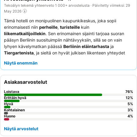
Tekoälyn tekemä yhteenveto 1 000+ arvostelusta · Päivitetty viimeksi: 29
May 2026
Tämä hotelli on monipuolinen kaupunkikeskus, joka sopii
erinomaisesti niin
perheille
,
turisteille
kuin
liikematkailijoillekin
. Sen erinomainen sijainti tarjoaa suoran
pääsyn Berliinin suosituimpiin nähtävyyksiin, sillä se on vain
lyhyen kävelymatkan päässä
Berliinin eläintarhasta
ja
Tiergartenista
, ja sieltä on hyvät julkisen liikenteen yhteydet
tärkeimmille ostosalueille, kuten
Ku'dammille
ja
KaDeWelle
.
Näytä enemmän
Hotellissa on kattava spa-alue, jossa on suuri sisäuima-allas,
poreallas ja monipuoliset saunat, jotka tarjoavat täydellisen
pakopaikan rentoutumiseen. Asiakkaat kehuvat jatkuvasti
Asiakasarvostelut
hotellin henkilökuntaa
poikkeuksellisesta ystävällisyydestä ja
ammattitaidosta, ja
aamiaispöytä
saa paljon kiitosta laajasta ja
Loistava
76
%
monipuolisesta valikoimastaan. Jos haluat ylellisemmän
Erittäin hyvä
12
%
kokemuksen, harkitse huoneen varaamista
Hyvä
Club Lounge
-
5
%
Kohtalainen
3
%
pääsyllä rauhalliseen aamiaiseen.
Huono
4
%
Näytä arvostelut