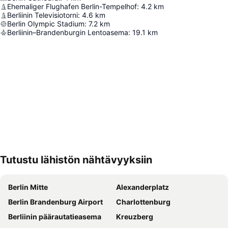
Ehemaliger Flughafen Berlin-Tempelhof
:
4.2
km
Berliinin Televisiotorni
:
4.6
km
Berlin Olympic Stadium
:
7.2
km
Berliinin–Brandenburgin Lentoasema
:
19.1
km
Tutustu lähistön nähtävyyksiin
Laajenna kartta
Berlin Mitte
Alexanderplatz
Berlin Brandenburg Airport
Charlottenburg
Berliinin päärautatieasema
Kreuzberg