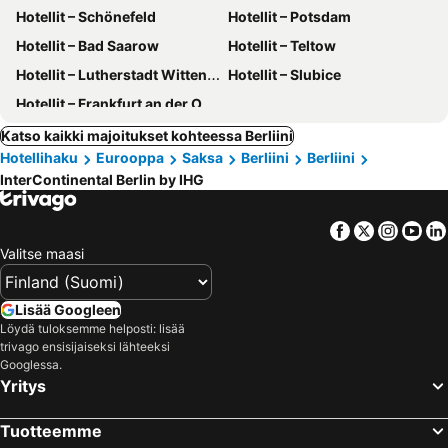
Hotellit – Schönefeld
Hotellit – Potsdam
Hotellit – Bad Saarow
Hotellit – Teltow
Hotellit – Lutherstadt Wittenberg
Hotellit – Slubice
Hotellit – Frankfurt an der Oder
Katso kaikki majoitukset kohteessa Berliini
Hotellihaku
Eurooppa
Saksa
Berliini
Berliini
InterContinental Berlin by IHG
Facebook
Twitter
Insta
Yo
Valitse maasi
Lisää Googleen
Löydä tuloksemme helposti: lisää
trivago ensisijaiseksi lähteeksi
Googlessa.
Yritys
Tuotteemme