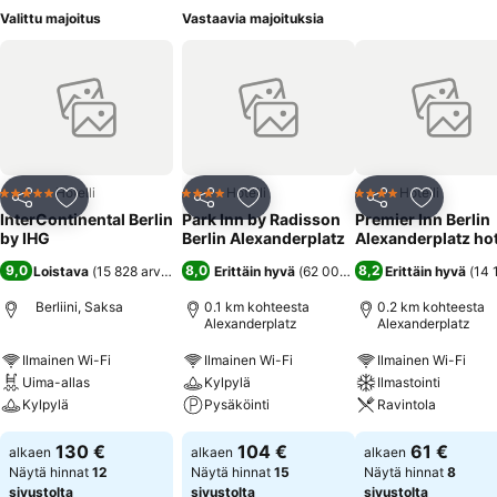
Valittu majoitus
Vastaavia majoituksia
Hotelli
Hotelli
Hotelli
5 Tähtiluokitus
4 Tähtiluokitus
4 Tähtiluokitus
Jaa
Lisää suosikkeihin
Jaa
Lisää suosikkeihin
Jaa
Lisää suo
InterContinental Berlin
Park Inn by Radisson
Premier Inn Berlin
by IHG
Berlin Alexanderplatz
Alexanderplatz hot
9,0
8,0
8,2
Loistava
(
15 828 arviota
)
Erittäin hyvä
(
62 000 arviota
Erittäin hyvä
)
(
14 
Berliini, Saksa
0.1 km kohteesta
0.2 km kohteesta
Alexanderplatz
Alexanderplatz
Ilmainen Wi-Fi
Ilmainen Wi-Fi
Ilmainen Wi-Fi
Uima-allas
Kylpylä
Ilmastointi
Kylpylä
Pysäköinti
Ravintola
130 €
104 €
61 €
alkaen
alkaen
alkaen
Näytä hinnat
12
Näytä hinnat
15
Näytä hinnat
8
sivustolta
sivustolta
sivustolta