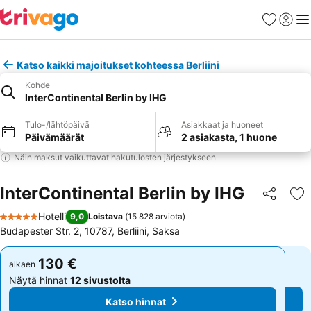
Suosikit
Kirjaud
Val
Katso kaikki majoitukset kohteessa Berliini
Kohde
InterContinental Berlin by IHG
Tulo-/lähtöpäivä
Asiakkaat ja huoneet
Päivämäärät
2 asiakasta, 1 huone
Näin maksut vaikuttavat hakutulosten järjestykseen
InterContinental Berlin by IHG
Jaa
Li
Hotelli
9,0
Loistava
(
15 828 arviota
)
5 Tähtiluokitus
Budapester Str. 2, 10787, Berliini, Saksa
130 €
130 €
alkaen
alkaen
Näytä hinnat
12 sivustolta
Näytä hinnat
12 sivustolta
Katso hinnat
Katso hinnat