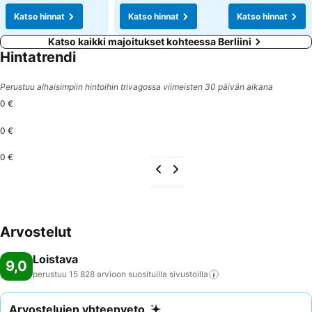
Katso hinnat
Katso hinnat
Katso hinnat
Katso kaikki majoitukset kohteessa Berliini
Hintatrendi
Perustuu alhaisimpiin hintoihin trivagossa viimeisten 30 päivän aikana
0 €
0 €
0 €
Arvostelut
Loistava
9,0
perustuu 15 828 arvioon suosituilla
sivustoilla
Arvostelujen yhteenveto