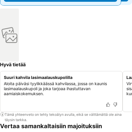
Hyvä tietää
Suuri kahvila lasimaalauskupolilla
La
Aloita päiväsi tyylikkäässä kahvilassa, jossa on kaunis
Vir
lasimaalauskupoli ja joka tarjoaa ihastuttavan
sis
aamiaiskokemuksen.
kun
Tämä yhteenveto on tehty tekoälyn avulla, eikä se välttämättä ole aina
täysin tarkka.
Vertaa samankaltaisiin majoituksiin