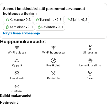
Saanut keskimääräistä paremmat arvosanat
kohteessa Berliini
Kokemus
•
9,3
Tunnelma
•
9,3
Sijainti
•
9,2
Aamiainen
•
9,0
Ravintola
•
9,0
Näytä lisää arvosanoja
Huippumukavuudet
Wi-Fi aulassa
Wi-Fi huoneessa
Uima-allas
Kylpylä
Pysäköinti
Lemmikit sallittu
Ilmastointi
Ravintola
Baari
Kuntosali
Kaikki mukavuudet
Hyvinvointi