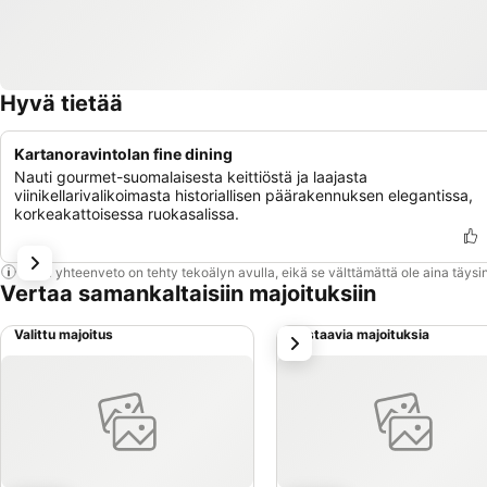
Hyvä tietää
Kartanoravintolan fine dining
Nauti gourmet-suomalaisesta keittiöstä ja laajasta
viinikellarivalikoimasta historiallisen päärakennuksen elegantissa,
korkeakattoisessa ruokasalissa.
Tämä yhteenveto on tehty tekoälyn avulla, eikä se välttämättä ole aina täysin
Vertaa samankaltaisiin majoituksiin
Valittu majoitus
Vastaavia majoituksia
seuraava