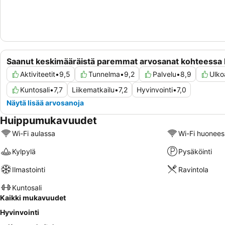
Saanut keskimääräistä paremmat arvosanat kohteessa
Aktiviteetit
•
9,5
Tunnelma
•
9,2
Palvelu
•
8,9
Ulkoa
Kuntosali
•
7,7
Liikematkailu
•
7,2
Hyvinvointi
•
7,0
Näytä lisää arvosanoja
Huippumukavuudet
Wi-Fi aulassa
Wi-Fi huonees
Kylpylä
Pysäköinti
Ilmastointi
Ravintola
Kuntosali
Kaikki mukavuudet
Hyvinvointi