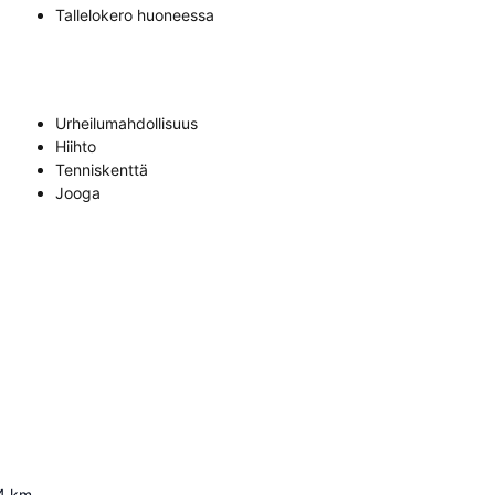
Tallelokero huoneessa
Urheilumahdollisuus
Hiihto
Tenniskenttä
Jooga
4
km