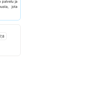
 palvelu ja
usta, jota
t
. Todella
eita
niiden
rinäköalojen
7,8