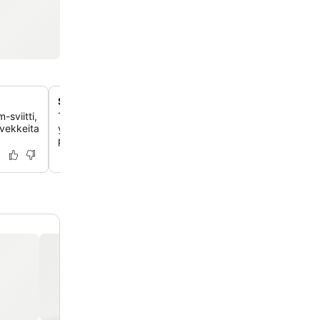
Suomenlahden merenrantasijainti
-sviitti,
Tutustu laajaan puistoalueeseen ja rannikkopolkuihin, jo
rvekkeita
ympäröivät kiinteistöä, tarjoten syrjäisen rannan ja
panoraamanäkymät saaristoon.