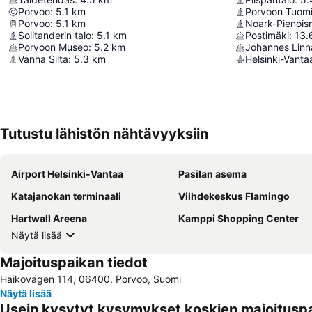
Porvoo
:
5.1
km
Porvoon Tuomi
Porvoo
:
5.1
km
Noark-Pienois
Solitanderin talo
:
5.1
km
Postimäki
:
13.
Porvoon Museo
:
5.2
km
Vanha Silta
:
5.3
km
Helsinki-Vant
Tutustu lähistön nähtävyyksiin
Airport Helsinki-Vantaa
Pasilan asema
Katajanokan terminaali
Viihdekeskus Flamingo
Hartwall Areena
Kamppi Shopping Center
Näytä lisää
Majoituspaikan tiedot
Haikovägen 114, 06400, Porvoo, Suomi
Näytä lisää
Usein kysytyt kysymykset koskien majoitusp