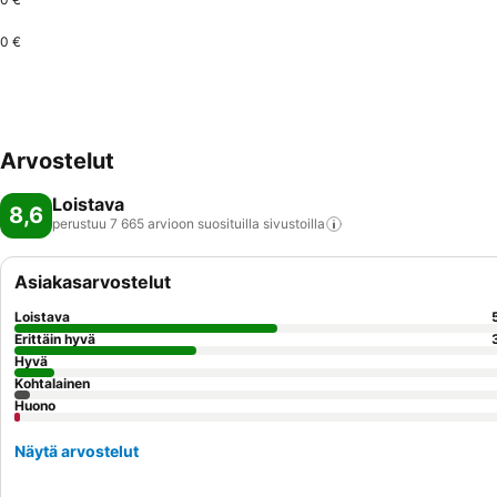
0 €
Arvostelut
Loistava
8,6
perustuu 7 665 arvioon suosituilla
sivustoilla
Asiakasarvostelut
Loistava
Erittäin hyvä
Hyvä
Kohtalainen
Huono
Näytä arvostelut