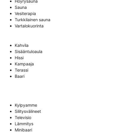
Höyrysauna
Sauna
Vesiterapia
Turkkilainen sauna
Vartalokuorinta
Kahvila
Sisääntuloaula
Hissi
Kampaaja
Terassi
Baari
Kylpyamme
Silitysvälineet
Televisio
Lämmitys
Minibaari