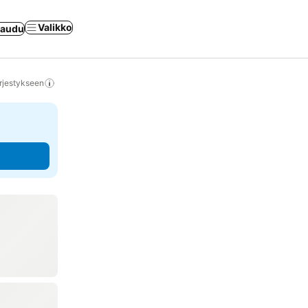
Valikko
jaudu
rjestykseen