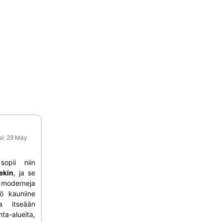
si: 29 May
opii niin
lekin
, ja se
a moderneja
tö kauniine
la itseään
ta-alueita,