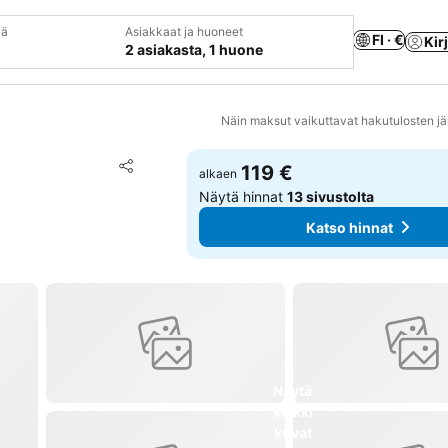
vä
Asiakkaat ja huoneet
FI · €
Kir
2 asiakasta, 1 huone
Näin maksut vaikuttavat hakutulosten jä
Lisää suosikkeihin
119 €
alkaen
Jaa
Näytä hinnat
13 sivustolta
Katso hinnat