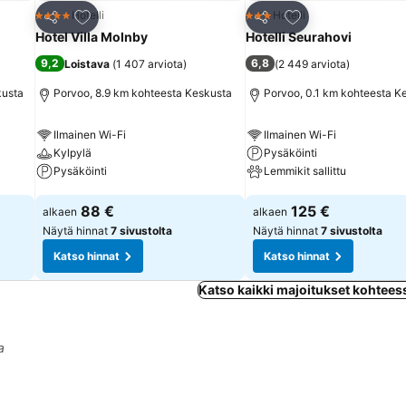
Lisää suosikkeihin
Lisää suosikkeihin
Hotelli
Hotelli
4 Tähtiluokitus
3 Tähtiluokitus
Jaa
Jaa
Hotel Villa Molnby
Hotelli Seurahovi
9,2
6,8
Loistava
(
1 407 arviota
)
(
2 449 arviota
)
kusta
Porvoo, 8.9 km kohteesta Keskusta
Porvoo, 0.1 km kohteesta K
Ilmainen Wi-Fi
Ilmainen Wi-Fi
Kylpylä
Pysäköinti
Pysäköinti
Lemmikit sallittu
Katso hinnat
Katso hinnat
88 €
125 €
alkaen
alkaen
Näytä hinnat
7 sivustolta
Näytä hinnat
7 sivustolta
Katso hinnat
Katso hinnat
Katso kaikki majoitukset kohtee
a