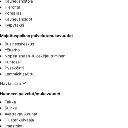
Kauneushoitola
Hieronta
Poreallas
Kauneushoidot
Kylpytakki
Majoituspaikan palvelut/mukavuudet
Businesskeskus
Yökerho
Nopea sisään-/uloskirjautuminen
Kuntosali
Pysäköinti
Lemmikit sallittu
Näytä lisää
Huoneen palvelut/mukavuudet
Takka
Suihku
Avattavat ikkunat
Hiustenkuivaaja
Ilmastointi