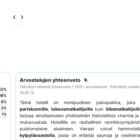
Arvostelujen yhteenveto
Tekoälyn tekemä yhteenveto 1 000+ arvostelusta · Päivitetty viimek
52
%
2026
36
%
8
%
Tämä hotelli on monipuolinen pakopaikka, joka s
3
%
pariskunnille
,
luksusmatkailijoille
kuin
liikematkailijoil
1
%
tarjoaa ainutlaatuisen yhdistelmän historiallista charmia j
mukavuuksia. Hotellilla on rauhallinen rannikkoympäris
puistomaisine alueineen. Vieraat voivat hemmotel
kylpyläosastolla
, jossa on erilaisia saunoja ja vesihieron