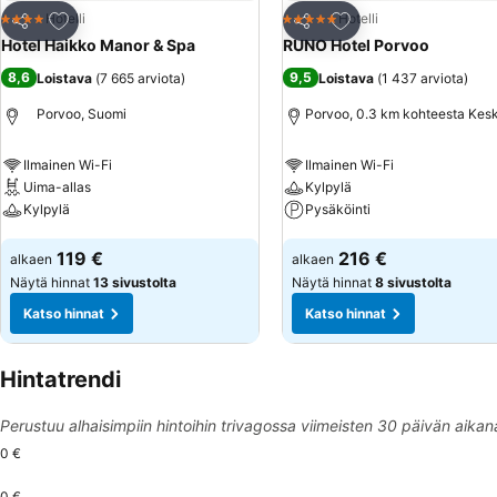
Lisää suosikkeihin
Lisää suosikkeihin
Hotelli
Hotelli
4 Tähtiluokitus
5 Tähtiluokitus
Jaa
Jaa
Hotel Haikko Manor & Spa
RUNO Hotel Porvoo
8,6
9,5
Loistava
(
7 665 arviota
)
Loistava
(
1 437 arviota
)
Porvoo, Suomi
Porvoo, 0.3 km kohteesta Kes
Ilmainen Wi-Fi
Ilmainen Wi-Fi
Uima-allas
Kylpylä
Kylpylä
Pysäköinti
Katso hinnat
Katso hinnat
119 €
216 €
alkaen
alkaen
Näytä hinnat
13 sivustolta
Näytä hinnat
8 sivustolta
Katso hinnat
Katso hinnat
Hintatrendi
Perustuu alhaisimpiin hintoihin trivagossa viimeisten 30 päivän aikan
0 €
0 €