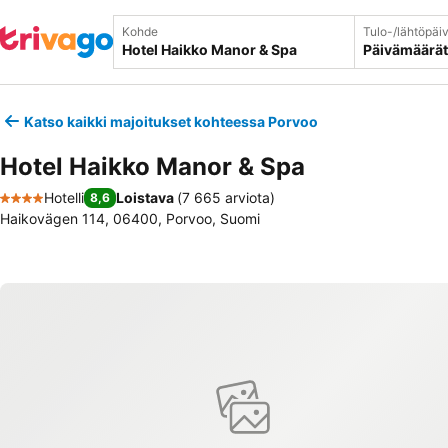
Kohde
Tulo-/lähtöpäi
Päivämäärät
Katso kaikki majoitukset kohteessa Porvoo
Hotel Haikko Manor & Spa
Hotelli
Loistava
(
7 665 arviota
)
8,6
4 Tähtiluokitus
Haikovägen 114, 06400, Porvoo, Suomi