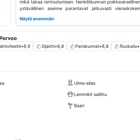
mikä takaa rentoutumisen. Henkilökunnan poikkeuksellinen
ystävällinen asenne parantavat jatkuvasti vieraskokem
täydentää erinomainen ja monipuolinen
aamiaisbuffe
Näytä enemmän
ainutlaatuista oleskelua varten harkitse
kartanon huon
historiallisen viehätyksen ja mahdollisten miellyttävien me
vuoksi.
 Porvoo
ktiviteetit
•
8,9
Sijainti
•
8,8
Pariskunnat
•
8,8
Ruokailu
•
sa
Uima-allas
Lemmikit sallittu
Baari