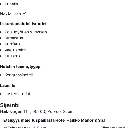
Puhelin
Näytä lisää
Liikuntamahdollisuudet
Polkupyörien vuokraus
Ratsastus
Surffaus
Vaellusreitti
Kalastus
Hotellin teema/tyyppi
Kongressihotelli
Lapsille
Lasten ateriat
Sijainti
Haikovägen 114, 06400, Porvoo, Suomi
Etäisyys majoituspaikasta Hotel Haikko Manor & Spa
Taidetehdas
:
4.5
km
Piispantalo
:
5.