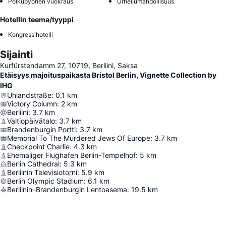
Polkupyörien vuokraus
Urheilumahdollisuus
Hotellin teema/tyyppi
Kongressihotelli
Sijainti
Kurfürstendamm 27, 10719, Berliini, Saksa
Etäisyys majoituspaikasta Bristol Berlin, Vignette Collection by
IHG
Uhlandstraße
:
0.1
km
Victory Column
:
2
km
Berliini
:
3.7
km
Valtiopäivätalo
:
3.7
km
Brandenburgin Portti
:
3.7
km
Memorial To The Murdered Jews Of Europe
:
3.7
km
Checkpoint Charlie
:
4.3
km
Ehemaliger Flughafen Berlin-Tempelhof
:
5
km
Berlin Cathedral
:
5.3
km
Berliinin Televisiotorni
:
5.9
km
Berlin Olympic Stadium
:
6.1
km
Berliinin–Brandenburgin Lentoasema
:
19.5
km