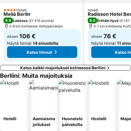
Pankow
Hackesche Höfe
Steglitz
Waldbühne
Hotelli
Hotelli
4 Tähtiluokitus
Meliá Berlin
Radisson Hotel Ber
8,8
8,0
Loistava
(
21 416 arviota
)
Erittäin hyvä
(
4 147 
0.9 km kohteesta Valtiopäivätalo
0.7 km kohteesta Kur
106 €
76 €
alkaen
alkaen
Näytä hinnat
14 sivustolta
Näytä hinnat
11 sivu
Katso hinnat
Katso h
Katso kaikki majoitukset kohteessa Berliini
Berliini: Muita majoituksia
Hotelli
Aamiaisma
Huoneisto
Hostelli
Maja
joitukset
palveluilla