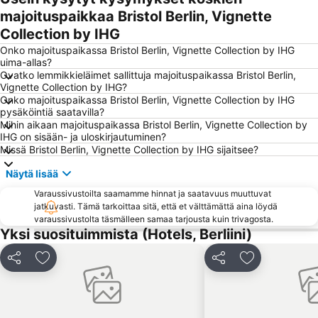
Spandau
Schöneberg
majoituspaikkaa Bristol Berlin, Vignette
Collection by IHG
Berliinin eläintarha
Friedrichshain-Kreuzberg
Onko majoituspaikassa Bristol Berlin, Vignette Collection by IHG
Max-Schmeling-Halle
KaDeWe
uima-allas?
Hauptbahnhof Metro Station
Checkpoint Charlie
Ovatko lemmikkieläimet sallittuja majoituspaikassa Bristol Berlin,
Vignette Collection by IHG?
Bahnhof Zoologischer Garten
Tiergarten
Onko majoituspaikassa Bristol Berlin, Vignette Collection by IHG
pysäköintiä saatavilla?
Spandaun Vanhakaupunki
Gendarmenmarkt
Mihin aikaan majoituspaikassa Bristol Berlin, Vignette Collection by
Alexanderplatz Metro Station
Neukölln
IHG on sisään- ja uloskirjautuminen?
Missä Bristol Berlin, Vignette Collection by IHG sijaitsee?
Berliinin eläintarha
ILA - International Aerospace Exhibition Berlin-Brandenburg
Näytä lisää
East Side Gallery
Ostbahnhof Berlin
Varaussivustoilta saamamme hinnat ja saatavuus muuttuvat
Friedrichstraße
Columbiahalle Berlin
jatkuvasti. Tämä tarkoittaa sitä, että et välttämättä aina löydä
Wittenbergplatz
Zentraler Omnibusbahnhof Berlin ZOB
varaussivustolta täsmälleen samaa tarjousta kuin trivagosta.
Yksi suosituimmista (Hotels, Berliini)
Zoologischer Garten Metro Station
Bahnhof Hackescher Markt
S-Bahnhof Ostkreuz
Baumschulenweg
Jaa
Lisää suosikkeihin
Jaa
Lisää suosikk
Legoland Discovery Centre Berlin
Tempelhof
East-Side-Gallery
Museosaari