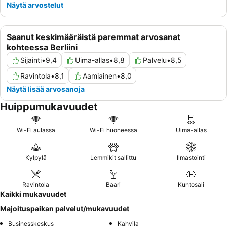
Näytä arvostelut
Saanut keskimääräistä paremmat arvosanat
kohteessa Berliini
Sijainti
•
9,4
Uima-allas
•
8,8
Palvelu
•
8,5
Ravintola
•
8,1
Aamiainen
•
8,0
Näytä lisää arvosanoja
Huippumukavuudet
Wi-Fi aulassa
Wi-Fi huoneessa
Uima-allas
Kylpylä
Lemmikit sallittu
Ilmastointi
Ravintola
Baari
Kuntosali
Kaikki mukavuudet
Majoituspaikan palvelut/mukavuudet
Businesskeskus
Kahvila