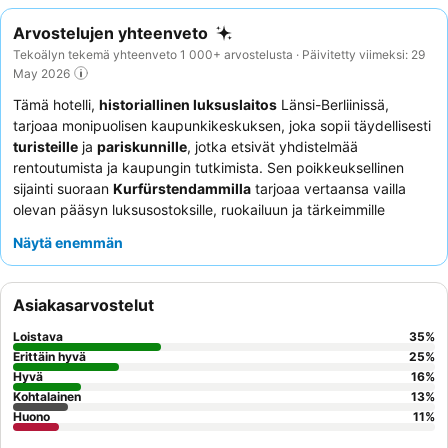
Arvostelujen yhteenveto
Tekoälyn tekemä yhteenveto 1 000+ arvostelusta · Päivitetty viimeksi: 29
May 2026
Tämä hotelli,
historiallinen luksuslaitos
Länsi-Berliinissä,
tarjoaa monipuolisen kaupunkikeskuksen, joka sopii täydellisesti
turisteille
ja
pariskunnille
, jotka etsivät yhdistelmää
rentoutumista ja kaupungin tutkimista. Sen poikkeuksellinen
sijainti suoraan
Kurfürstendammilla
tarjoaa vertaansa vailla
olevan pääsyn luksusostoksille, ruokailuun ja tärkeimmille
julkisen liikenteen yhteyksille. Kutsuva
wellness-alue
uima-
Näytä enemmän
altaineen ja saunoineen on merkittävä vetonaula vieraille, jotka
haluavat rentoutua päivän tutkimisen jälkeen. Vieraat kehuvat
jatkuvasti
ystävällistä ja ammattitaitoista henkilökuntaa
sekä
Asiakasarvostelut
kattavaa, korkealaatuista
aamiaispöytää
. Todella rauhallisen
oleskelun takaamiseksi kannattaa pyytää puutarhaan päin
Loistava
35
%
olevaa huonetta.
Erittäin hyvä
25
%
Hyvä
16
%
Kohtalainen
13
%
Huono
11
%