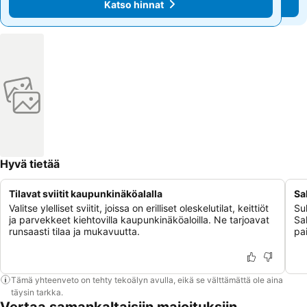
Katso hinnat
Katso hinnat
Hyvä tietää
Tilavat sviitit kaupunkinäköalalla
Sa
Valitse ylelliset sviitit, joissa on erilliset oleskelutilat, keittiöt
Su
ja parvekkeet kiehtovilla kaupunkinäköaloilla. Ne tarjoavat
Sa
runsaasti tilaa ja mukavuutta.
pa
Tämä yhteenveto on tehty tekoälyn avulla, eikä se välttämättä ole aina
täysin tarkka.