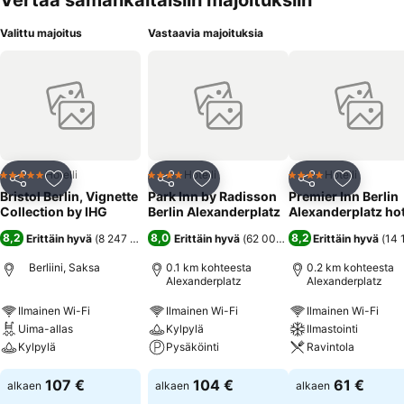
Vertaa samankaltaisiin majoituksiin
Valittu majoitus
Vastaavia majoituksia
Hotelli
Hotelli
Hotelli
5 Tähtiluokitus
4 Tähtiluokitus
4 Tähtiluokitus
Jaa
Lisää suosikkeihin
Jaa
Lisää suosikkeihin
Jaa
Lisää suo
Bristol Berlin, Vignette
Park Inn by Radisson
Premier Inn Berlin
Collection by IHG
Berlin Alexanderplatz
Alexanderplatz hot
8,2
8,0
8,2
Erittäin hyvä
(
8 247 arviota
)
Erittäin hyvä
(
62 000 arviota
Erittäin hyvä
)
(
14 
Berliini, Saksa
0.1 km kohteesta
0.2 km kohteesta
Alexanderplatz
Alexanderplatz
Ilmainen Wi-Fi
Ilmainen Wi-Fi
Ilmainen Wi-Fi
Uima-allas
Kylpylä
Ilmastointi
Kylpylä
Pysäköinti
Ravintola
107 €
104 €
61 €
alkaen
alkaen
alkaen