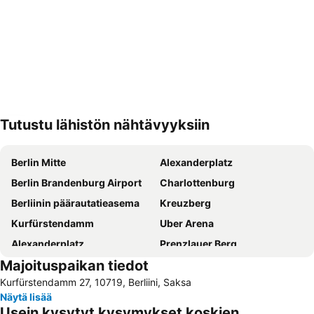
Tutustu lähistön nähtävyyksiin
Laajenna kartta
Berlin Mitte
Alexanderplatz
Berlin Brandenburg Airport
Charlottenburg
Berliinin päärautatieasema
Kreuzberg
Kurfürstendamm
Uber Arena
Alexanderplatz
Prenzlauer Berg
Majoituspaikan tiedot
Charlottenburg-Wilmersdorf
Berliinin olympiastadion
Kurfürstendamm 27, 10719, Berliini, Saksa
Potsdamer Platz
Messe Berlin Messegelände
Näytä lisää
Friedrichshain
Brandenburgin portti
Usein kysytyt kysymykset koskien