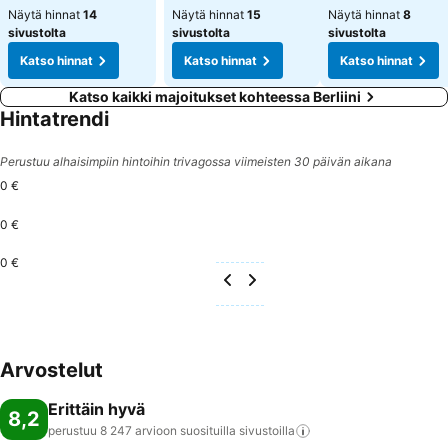
Näytä hinnat
14
Näytä hinnat
15
Näytä hinnat
8
sivustolta
sivustolta
sivustolta
Katso hinnat
Katso hinnat
Katso hinnat
Katso kaikki majoitukset kohteessa Berliini
Hintatrendi
Perustuu alhaisimpiin hintoihin trivagossa viimeisten 30 päivän aikana
0 €
0 €
0 €
Arvostelut
Erittäin hyvä
8,2
perustuu 8 247 arvioon suosituilla
sivustoilla