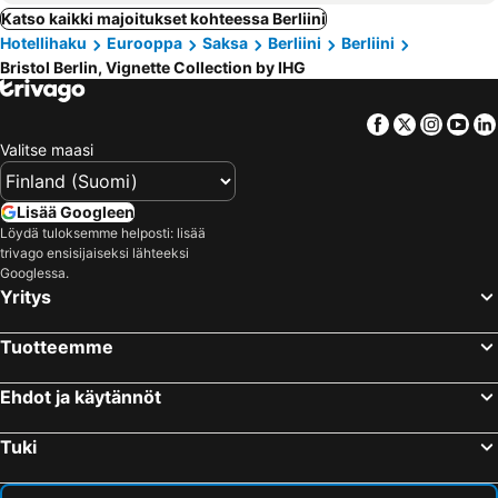
Katso kaikki majoitukset kohteessa Berliini
Hotellihaku
Eurooppa
Saksa
Berliini
Berliini
Bristol Berlin, Vignette Collection by IHG
Facebook
Twitter
Insta
Yo
Valitse maasi
Lisää Googleen
Löydä tuloksemme helposti: lisää
trivago ensisijaiseksi lähteeksi
Googlessa.
Yritys
Tuotteemme
Ehdot ja käytännöt
Tuki