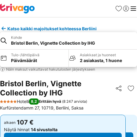
Suosikit
Kirjaud
Val
Katso kaikki majoitukset kohteessa Berliini
Kohde
Bristol Berlin, Vignette Collection by IHG
Tulo-/lähtöpäivä
Asiakkaat ja huoneet
Päivämäärät
2 asiakasta, 1 huone
Näin maksut vaikuttavat hakutulosten järjestykseen
Bristol Berlin, Vignette
Collection by IHG
Jaa
Li
Hotelli
8,2
Erittäin hyvä
(
8 247 arviota
)
5 Tähtiluokitus
Kurfürstendamm 27, 10719, Berliini, Saksa
107 €
107 €
alkaen
alkaen
Näytä hinnat
14 sivustolta
Näytä hinnat
14 sivustolta