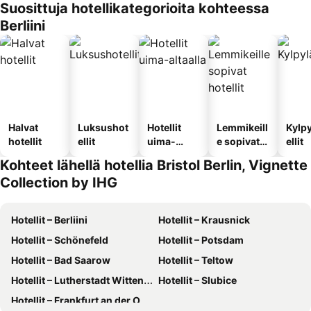
Suosittuja hotellikategorioita kohteessa
Berliini
Halvat
Luksushot
Hotellit
Lemmikeill
Kylp
hotellit
ellit
uima-
e sopivat
ellit
altaalla
hotellit
Kohteet lähellä hotellia Bristol Berlin, Vignette
Collection by IHG
Hotellit – Berliini
Hotellit – Krausnick
Hotellit – Schönefeld
Hotellit – Potsdam
Hotellit – Bad Saarow
Hotellit – Teltow
Hotellit – Lutherstadt Wittenberg
Hotellit – Slubice
Hotellit – Frankfurt an der Oder