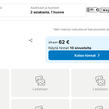
vä
Asiakkaat ja huoneet
FI · €
Kir
2 asiakasta, 1 huone
Näin maksut vaikuttavat hakutulosten jä
Lisää suosikkeihin
62 €
alkaen
Jaa
Näytä hinnat
10 sivustolta
Katso hinnat
Ladataan
Ladataan