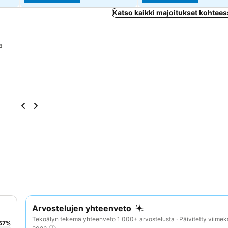
Katso kaikki majoitukset kohteess
a
Arvostelujen yhteenveto
Tekoälyn tekemä yhteenveto 1 000+ arvostelusta · Päivitetty viimek
67
%