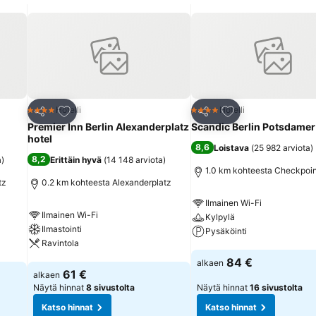
ngaton internetyhteys (ilmainen). Kylpyhuoneessa on suihku sekä hiuste
etiikkatuotteet ja valikoiman käsipyyhkeitä. Varattavissa on esteettö
. Talossa on perhehuoneita ja savuttomia huoneita. Liikunta ja ajanvie
dollisuuksia kuten pöytäjalkapallo/kikkeri. Ravintolapalvelut: Ravintola
 tarjoillaan runsas aamiaisbuffet, joka houkuttelee sängystä ylös. Glu
tä. Luottokortit: Seuraavat luottokortit hyväksytään maksuvälineinä:
Lisää suosikkeihin
Lisää suosikkeihin
Hotelli
Hotelli
4 Tähtiluokitus
4 Tähtiluokitus
Jaa
Jaa
Premier Inn Berlin Alexanderplatz
Scandic Berlin Potsdamer
hotel
8,6
Loistava
(
25 982 arviota
)
8,2
a
)
Erittäin hyvä
(
14 148 arviota
)
1.0 km kohteesta Checkpoin
tz
0.2 km kohteesta Alexanderplatz
Ilmainen Wi-Fi
Ilmainen Wi-Fi
Kylpylä
Ilmastointi
Pysäköinti
Ravintola
Katso hinnat
84 €
alkaen
Katso hinnat
61 €
alkaen
Näytä hinnat
8 sivustolta
Näytä hinnat
16 sivustolta
Katso hinnat
Katso hinnat