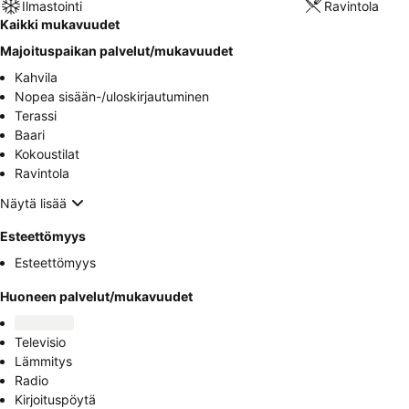
Ilmastointi
Ravintola
Kaikki mukavuudet
Majoituspaikan palvelut/mukavuudet
Kahvila
Nopea sisään-/uloskirjautuminen
Terassi
Baari
Kokoustilat
Ravintola
Näytä lisää
Esteettömyys
Esteettömyys
Huoneen palvelut/mukavuudet
Televisio
Lämmitys
Radio
Kirjoituspöytä