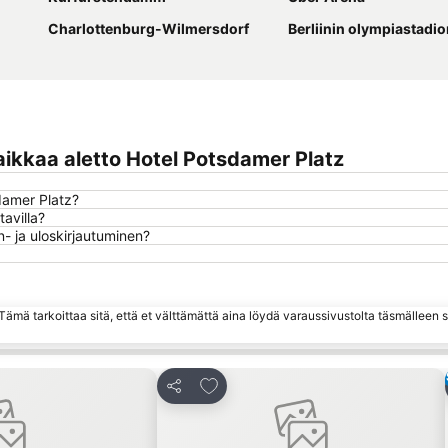
Charlottenburg-Wilmersdorf
Berliinin olympiastadi
ikkaa aletto Hotel Potsdamer Platz
damer Platz?
avilla?
- ja uloskirjautuminen?
ämä tarkoittaa sitä, että et välttämättä aina löydä varaussivustolta täsmälleen
hin
Lisää suosikkeihin
Jaa