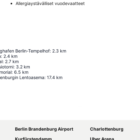
Allergiaystävälliset vuodevaatteet
ughafen Berlin-Tempelhof
:
2.3
km
n
:
2.4
km
al
:
2.7
km
siotorni
:
3.2
km
morial
:
6.5
km
ndenburgin Lentoasema
:
17.4
km
Laajenna kartta
Berlin Brandenburg Airport
Charlottenburg
Kurfürstendamm
Uber Arena