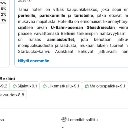
2026
25
%
5
%
Tämä hotelli on vilkas kaupunkikeskus, joka sopii eri
2
%
perheille
,
pariskunnille
ja
turisteille
, jotka etsivät m
1
%
mukavaa majoitusta. Hotellilla on erinomaiset liikenneyhteyd
sijaitsee aivan
U-Bahn-aseman Gleisdreieckin
viere
pääsee vaivattomasti Berliinin tärkeimpiin nähtävyyksiin
on runsas
aamiaisbuffet
, jota kehutaan jatku
monipuolisuudesta ja laadusta, mukaan lukien tuoreet h
Starbucks-kahvi. Asiakkaat kehuvat jatkuvasti hen
poikkeuksellista ystävällisyyttä ja avuliaisuutta, 
Näytä enemmän
miellyttävän ilmapiirin. Rentouttavaa iltaa varten kannat
vierailua
kattoterassilla
nauttimaan maisemista tai v
aulabaarissa.
erliini
•
9,2
Sijainti
•
9,1
Liikematkailu
•
9,1
Majoituspaikka
•
9,1
ukavuudet
•
8,8
sa
Lemmikit sallittu