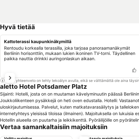
Hyvä tietää
Kattoterassi kaupunkinäkymillä
Rentoudu korkealla terassilla, joka tarjoaa panoraamanäkymät
Berliinin horisonttiin, mukaan lukien ikoninen TV-torni. Täydellinen
paikka nauttia drinkki auringonlaskun aikaan.
Tämä yhteenveto on tehty tekoälyn avulla, eikä se välttämättä ole aina täysin
aletto Hotel Potsdamer Platz
Sijainti: Hotelli, josta on on muutaman kävelyminuutin päässä Berliinin
Joukkoliikenteen pysäkkejä on heti oven edustalla. Hotelli: Vastaano
uloskirjautumisessa. Palvelut, kuten matkatavarasäilytys ja tallelok
internetyhteys yleisissä tiloissa (ilmainen). Majoituksella on lukuisia
Hotellin alueella on puutarha ja leikkikenttä. Pyöräilijöille on pyöräte
Vertaa samankaltaisiin majoituksiin
fläppitaulu/kynät ja kopiokone. Kokoushuone sopii konferenssien, es
takaavat ilmastointilaite ja lämmitys. Huoneissa on parivuode. Lisävuo
Valittu majoitus
Vastaavia majoituksia