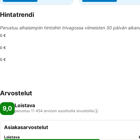
Hintatrendi
Perustuu alhaisimpiin hintoihin trivagossa viimeisten 30 päivän aikan
0 €
0 €
0 €
Arvostelut
Loistava
9,0
perustuu 11 454 arvioon suosituilla
sivustoilla
Asiakasarvostelut
Loistava