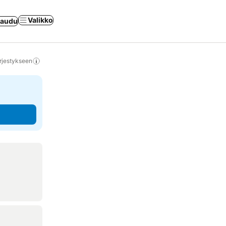
Valikko
jaudu
rjestykseen