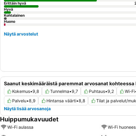
Erittäin hyvä
Hyvä
Kohtalainen
Huono
Näytä arvostelut
Saanut keskimääräistä paremmat arvosanat kohteessa B
Kokemus
•
9,8
Tunnelma
•
9,7
Puhtaus
•
9,2
Wi-Fi
Palvelu
•
8,9
Hintansa väärti
•
8,8
Tilat ja palvelut/m
Näytä lisää arvosanoja
Huippumukavuudet
Wi-Fi aulassa
Wi-Fi huonees