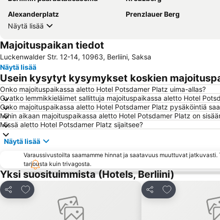
Alexanderplatz
Prenzlauer Berg
Näytä lisää
Majoituspaikan tiedot
Luckenwalder Str. 12-14, 10963, Berliini, Saksa
Näytä lisää
Usein kysytyt kysymykset koskien majoituspa
Onko majoituspaikassa aletto Hotel Potsdamer Platz uima-allas?
Ovatko lemmikkieläimet sallittuja majoituspaikassa aletto Hotel Pots
Onko majoituspaikassa aletto Hotel Potsdamer Platz pysäköintiä saat
Mihin aikaan majoituspaikassa aletto Hotel Potsdamer Platz on sisään
Missä aletto Hotel Potsdamer Platz sijaitsee?
Näytä lisää
Varaussivustoilta saamamme hinnat ja saatavuus muuttuvat jatkuvasti. T
tarjousta kuin trivagosta.
Yksi suosituimmista (Hotels, Berliini)
Lisää suosikkeihin
Lisää suosikkei
Jaa
Jaa