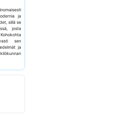
nomaisesti
odernia ja
et, sillä se
ssä, josta
. Kohokohta
vasti sen
edelmät ja
kilökunnan
mikä takaa
taa harkita
ilkkaassa