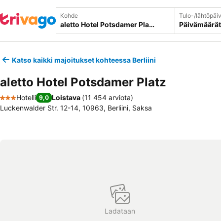
Kohde
Tulo-/lähtöpäi
Päivämäärät
Katso kaikki majoitukset kohteessa Berliini
aletto Hotel Potsdamer Platz
Hotelli
Loistava
(
11 454 arviota
)
9,0
3 Tähtiluokitus
Luckenwalder Str. 12-14, 10963, Berliini, Saksa
Ladataan