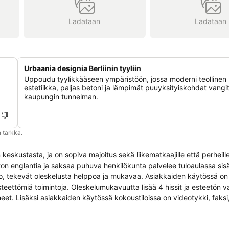
Ladataan
Ladataan
Urbaania designia Berliinin tyyliin
Uppoudu tyylikkääseen ympäristöön, jossa moderni teollinen
estetiikka, paljas betoni ja lämpimät puuyksityiskohdat vangi
kaupungin tunnelman.
 tarkka.
 keskustasta, ja on sopiva majoitus sekä liikematkaajille että perheille
ton englantia ja saksaa puhuva henkilökunta palvelee tuloaulassa sis
ero, tekevät oleskelusta helppoa ja mukavaa. Asiakkaiden käytössä on
 esteettömiä toimintoja. Oleskelumukavuutta lisää 4 hissit ja esteetön v
lineet. Lisäksi asiakkaiden käytössä kokoustiloissa on videotykki, faksi,
itelmien ja kokousten pitoon. Huonevarustus: Sopivan sisäilman huon
teita on saatavilla erillisestä pyynnöstä. Asiakkailla on käytössään ta