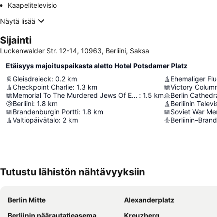
Kaapelitelevisio
Näytä lisää
Sijainti
Luckenwalder Str. 12-14, 10963, Berliini, Saksa
Etäisyys majoituspaikasta aletto Hotel Potsdamer Platz
Gleisdreieck
:
0.2
km
Ehemaliger Fl
Checkpoint Charlie
:
1.3
km
Victory Colum
Memorial To The Murdered Jews Of Europe
:
1.5
km
Berlin Cathedr
Berliini
:
1.8
km
Berliinin Televi
Brandenburgin Portti
:
1.8
km
Soviet War Me
Valtiopäivätalo
:
2
km
Berliinin–Bra
Tutustu lähistön nähtävyyksiin
Berlin Mitte
Alexanderplatz
Berliinin päärautatieasema
Kreuzberg