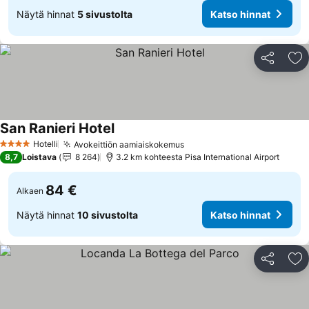
Näytä hinnat
5 sivustolta
Katso hinnat
Jaa
Li
San Ranieri Hotel
Katso hinnat
Hotelli
Avokeittiön aamiaiskokemus
Katso hinnat
4 Tähtiluokitus
8,7
Loistava
8 264
3.2 km kohteesta Pisa International Airport
84 €
Alkaen
Näytä hinnat
10 sivustolta
Katso hinnat
Jaa
Li