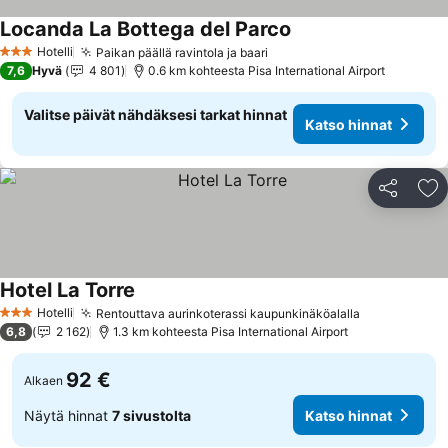
Locanda La Bottega del Parco
Katso hinnat
Hotelli
Paikan päällä ravintola ja baari
Katso hinnat
3 Tähtiluokitus
7,6
Hyvä
4 801
0.6 km kohteesta Pisa International Airport
Valitse päivät nähdäksesi tarkat hinnat
Katso hinnat
Jaa
Li
Hotel La Torre
Katso hinnat
Hotelli
Rentouttava aurinkoterassi kaupunkinäköalalla
Katso hinna
3 Tähtiluokitus
6,8
2 162
1.3 km kohteesta Pisa International Airport
92 €
Alkaen
Näytä hinnat
7 sivustolta
Katso hinnat