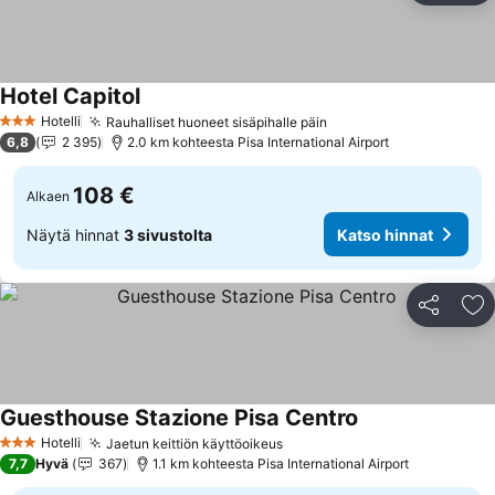
Hotel Capitol
Katso hinnat
Hotelli
Rauhalliset huoneet sisäpihalle päin
Katso hinnat
3 Tähtiluokitus
6,8
2 395
2.0 km kohteesta Pisa International Airport
108 €
Alkaen
Näytä hinnat
3 sivustolta
Katso hinnat
Jaa
Li
Guesthouse Stazione Pisa Centro
Katso hinnat
Hotelli
Jaetun keittiön käyttöoikeus
Katso hinnat
3 Tähtiluokitus
7,7
Hyvä
367
1.1 km kohteesta Pisa International Airport