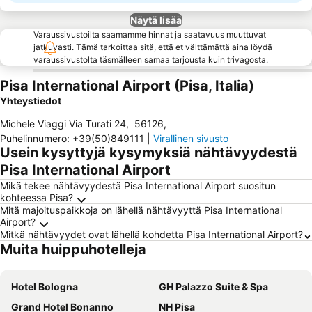
Näytä lisää
Varaussivustoilta saamamme hinnat ja saatavuus muuttuvat
jatkuvasti. Tämä tarkoittaa sitä, että et välttämättä aina löydä
varaussivustolta täsmälleen samaa tarjousta kuin trivagosta.
Pisa International Airport (Pisa, Italia)
Yhteystiedot
Michele Viaggi Via Turati 24
,
56126
,
Puhelinnumero
:
+39(50)849111
|
Virallinen sivusto
Usein kysyttyjä kysymyksiä nähtävyydestä
Pisa International Airport
Mikä tekee nähtävyydestä Pisa International Airport suositun
kohteessa Pisa?
Mitä majoituspaikkoja on lähellä nähtävyyttä Pisa International
Airport?
Mitkä nähtävyydet ovat lähellä kohdetta Pisa International Airport?
Muita huippuhotelleja
Hotel Bologna
GH Palazzo Suite & Spa
Grand Hotel Bonanno
NH Pisa