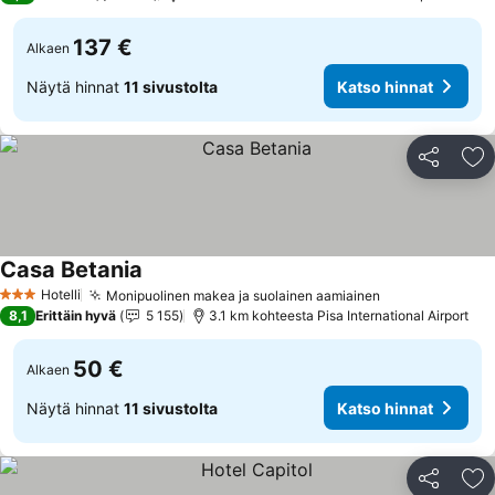
137 €
Alkaen
Näytä hinnat
11 sivustolta
Katso hinnat
Jaa
Li
Casa Betania
Katso hinnat
Hotelli
Monipuolinen makea ja suolainen aamiainen
Katso hinnat
3 Tähtiluokitus
8,1
Erittäin hyvä
5 155
3.1 km kohteesta Pisa International Airport
50 €
Alkaen
Näytä hinnat
11 sivustolta
Katso hinnat
Jaa
Li