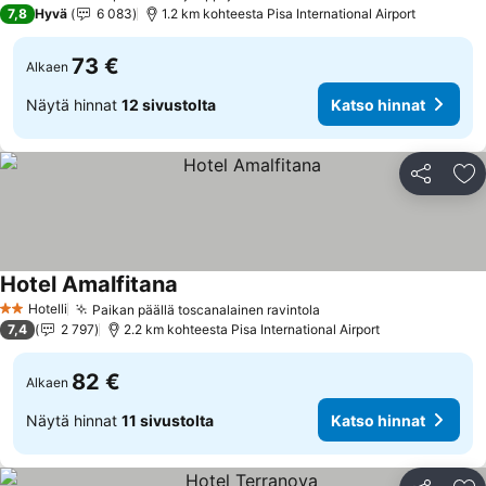
3 Tähtiluokitus
7,8
Hyvä
6 083
1.2 km kohteesta Pisa International Airport
73 €
Alkaen
Näytä hinnat
12 sivustolta
Katso hinnat
Jaa
Li
Hotel Amalfitana
Katso hinnat
Hotelli
Paikan päällä toscanalainen ravintola
Katso hinnat
2 Tähtiluokitus
7,4
2 797
2.2 km kohteesta Pisa International Airport
82 €
Alkaen
Näytä hinnat
11 sivustolta
Katso hinnat