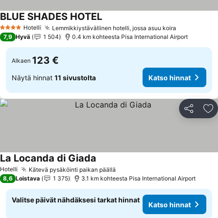
BLUE SHADES HOTEL
Katso hinnat
Hotelli
Lemmikkiystävällinen hotelli, jossa asuu koira
Katso hinna
4 Tähtiluokitus
7,9
Hyvä
1 504
0.4 km kohteesta Pisa International Airport
123 €
Alkaen
Näytä hinnat
11 sivustolta
Katso hinnat
Jaa
Li
La Locanda di Giada
Katso hinnat
Hotelli
Kätevä pysäköinti paikan päällä
Katso hinnat
8,6
Loistava
1 375
3.1 km kohteesta Pisa International Airport
Valitse päivät nähdäksesi tarkat hinnat
Katso hinnat