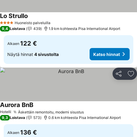
Lo Strullo
Katso hinnat
Huoneisto palveluilla
4 Tähtiluokitus
9,4
Loistava
439
1.9 km kohteesta Pisa International Airport
122 €
Alkaen
Näytä hinnat
4 sivustolta
Katso hinnat
Jaa
Li
Aurora BnB
Katso hinnat
Hotelli
Äskettäin remontoitu, moderni sisustus
Katso hinnat
9,3
Loistava
573
0.6 km kohteesta Pisa International Airport
136 €
Alkaen