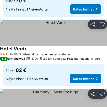
70 €
Alkaen
Näytä hinnat
14 sivustolta
Katso hinnat
Jaa
Li
Hotel Verdi
Katso hinnat
Hotelli
Historiallisen rakennuksen viehätys
Katso hinnat
3 Tähtiluokitus
8,2
Erittäin hyvä
870
2.0 km kohteesta Pisa International Airport
82 €
Alkaen
Näytä hinnat
10 sivustolta
Katso hinnat
Jaa
Li