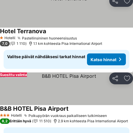
Jaa
Li
Hotel Terranova
Katso hinnat
Hotelli
Pastellinsininen huoneensisustus
Katso hinnat
1 Tähtiluokitus
7,0
1 110
1.1 km kohteesta Pisa International Airport
Valitse päivät nähdäksesi tarkat hinnat
Katso hinnat
Suosittu valinta
Jaa
Li
B&B HOTEL Pisa Airport
Katso hinnat
Hotelli
Polkupyörän vuokraus paikalliseen tutkimiseen
Katso hinna
3 Tähtiluokitus
8,2
Erittäin hyvä
11 510
2.9 km kohteesta Pisa International Airport