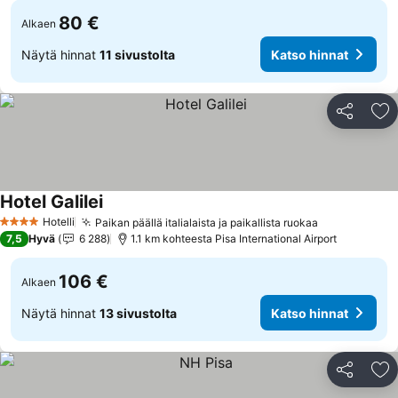
80 €
Alkaen
Näytä hinnat
11 sivustolta
Katso hinnat
Jaa
Li
Hotel Galilei
Katso hinnat
Hotelli
Paikan päällä italialaista ja paikallista ruokaa
Katso hinna
4 Tähtiluokitus
7,5
Hyvä
6 288
1.1 km kohteesta Pisa International Airport
106 €
Alkaen
Näytä hinnat
13 sivustolta
Katso hinnat
Jaa
Li