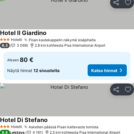
Jaa
Li
Hotel Il Giardino
Katso hinnat
Hotelli
Pisan kastekappelin näkymä sisäpihalta
Katso hinnat
3 Tähtiluokitus
6,3
3 069
2.8 km kohteesta Pisa International Airport
80 €
Alkaen
Näytä hinnat
12 sivustolta
Katso hinnat
Jaa
Li
Hotel Di Stefano
Katso hinnat
Hotelli
Askelten päässä Pisan kaltevasta tornista
Katso hinnat
3 Tähtiluokitus
8,6
Loistava
4 161
2.5 km kohteesta Pisa International Airport