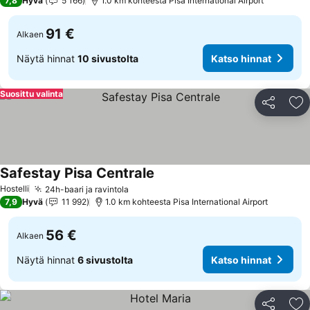
7,8
Hyvä
5 166
1.0 km kohteesta Pisa International Airport
91 €
Alkaen
Näytä hinnat
10 sivustolta
Katso hinnat
Suosittu valinta
Jaa
Li
Safestay Pisa Centrale
Katso hinnat
Hostelli
24h-baari ja ravintola
Katso hinnat
7,9
Hyvä
11 992
1.0 km kohteesta Pisa International Airport
56 €
Alkaen
Näytä hinnat
6 sivustolta
Katso hinnat