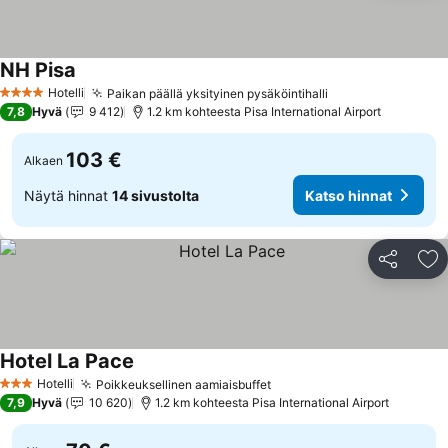
NH Pisa
Katso hinnat
Hotelli
Paikan päällä yksityinen pysäköintihalli
Katso hinnat
4 Tähtiluokitus
7,8
Hyvä
9 412
1.2 km kohteesta Pisa International Airport
103 €
Alkaen
Näytä hinnat
14 sivustolta
Katso hinnat
Jaa
Li
Hotel La Pace
Katso hinnat
Hotelli
Poikkeuksellinen aamiaisbuffet
Katso hinnat
3 Tähtiluokitus
7,9
Hyvä
10 620
1.2 km kohteesta Pisa International Airport