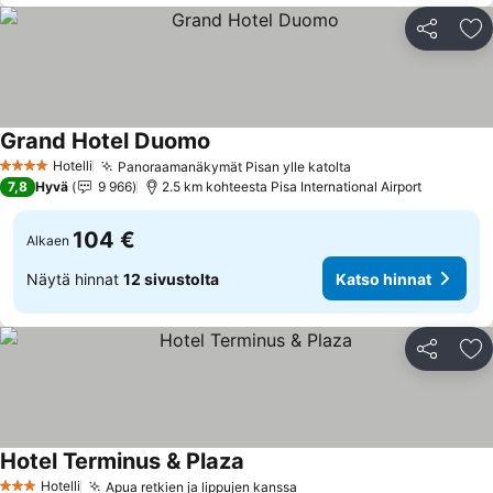
Jaa
Li
Grand Hotel Duomo
Katso hinnat
Hotelli
Panoraamanäkymät Pisan ylle katolta
Katso hinnat
4 Tähtiluokitus
7,8
Hyvä
9 966
2.5 km kohteesta Pisa International Airport
104 €
Alkaen
Näytä hinnat
12 sivustolta
Katso hinnat
Jaa
Li
Hotel Terminus & Plaza
Katso hinnat
Hotelli
Apua retkien ja lippujen kanssa
Katso hinnat