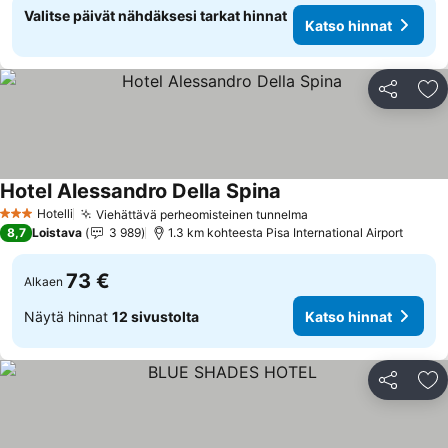
Valitse päivät nähdäksesi tarkat hinnat
Katso hinnat
Jaa
Li
Hotel Alessandro Della Spina
Katso hinnat
Hotelli
Viehättävä perheomisteinen tunnelma
Katso hinnat
3 Tähtiluokitus
8,7
Loistava
3 989
1.3 km kohteesta Pisa International Airport
73 €
Alkaen
Näytä hinnat
12 sivustolta
Katso hinnat
Jaa
Li