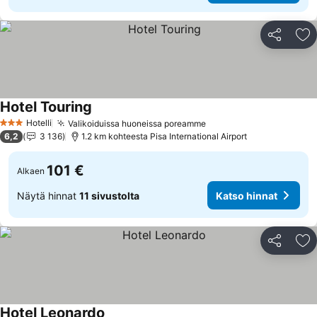
Jaa
Li
Hotel Touring
Katso hinnat
Hotelli
Valikoiduissa huoneissa poreamme
Katso hinnat
3 Tähtiluokitus
6,2
3 136
1.2 km kohteesta Pisa International Airport
101 €
Alkaen
Näytä hinnat
11 sivustolta
Katso hinnat
Jaa
Li
Hotel Leonardo