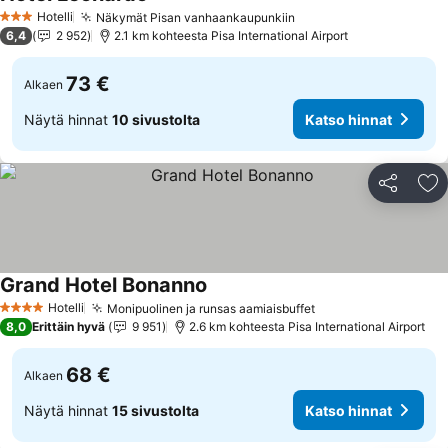
Katso hinnat
Hotelli
Näkymät Pisan vanhaankaupunkiin
Katso hinnat
3 Tähtiluokitus
6,4
2 952
2.1 km kohteesta Pisa International Airport
73 €
Alkaen
Näytä hinnat
10 sivustolta
Katso hinnat
Jaa
Li
Grand Hotel Bonanno
Katso hinnat
Hotelli
Monipuolinen ja runsas aamiaisbuffet
Katso hinnat
4 Tähtiluokitus
8,0
Erittäin hyvä
9 951
2.6 km kohteesta Pisa International Airport
68 €
Alkaen
Näytä hinnat
15 sivustolta
Katso hinnat