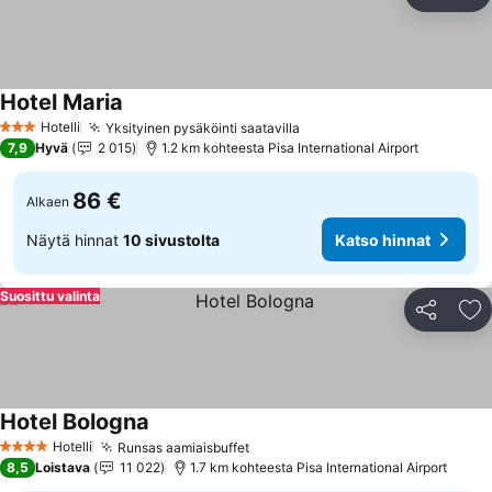
Jaa
Li
Hotel Maria
Katso hinnat
Hotelli
Yksityinen pysäköinti saatavilla
Katso hinnat
3 Tähtiluokitus
7,9
Hyvä
2 015
1.2 km kohteesta Pisa International Airport
86 €
Alkaen
Näytä hinnat
10 sivustolta
Katso hinnat
Suosittu valinta
Jaa
Li
Hotel Bologna
Katso hinnat
Hotelli
Runsas aamiaisbuffet
Katso hinnat
4 Tähtiluokitus
8,5
Loistava
11 022
1.7 km kohteesta Pisa International Airport