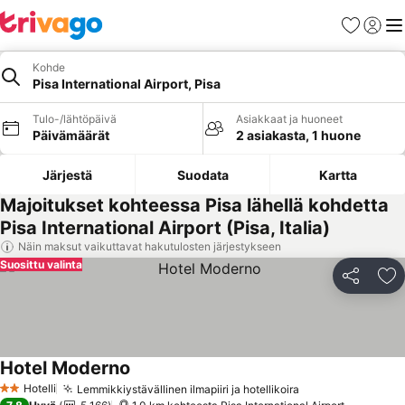
Suosikit
Kirjaud
Val
Kohde
Pisa International Airport, Pisa
Tulo-/lähtöpäivä
Asiakkaat ja huoneet
Päivämäärät
2 asiakasta, 1 huone
Järjestä
Suodata
Kartta
Majoitukset kohteessa Pisa lähellä kohdetta
Pisa International Airport (Pisa, Italia)
Näin maksut vaikuttavat hakutulosten järjestykseen
Suosittu valinta
Jaa
Li
Hotel Moderno
Katso hinnat
Hotelli
Lemmikkiystävällinen ilmapiiri ja hotellikoira
Katso hinnat
2 Tähtiluokitus