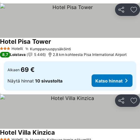
Jaa
Li
Hotel Pisa Tower
Katso hinnat
Hotelli
Kumppanuuspysäköinti
Katso hinnat
3 Tähtiluokitus
8,7
Loistava
5 446
2.8 km kohteesta Pisa International Airport
69 €
Alkaen
Näytä hinnat
10 sivustolta
Katso hinnat
Jaa
Li
Hotel Villa Kinzica
Katso hinnat
Hotelli
Huoneita Kaltevan tornin näkymillä