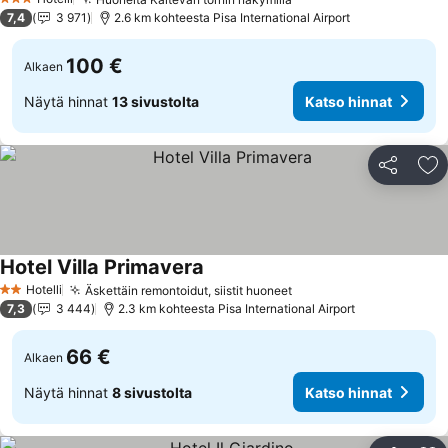
Katso hinnat
3 Tähtiluokitus
7,4
3 971
2.6 km kohteesta Pisa International Airport
100 €
Alkaen
Näytä hinnat
13 sivustolta
Katso hinnat
Jaa
Li
Hotel Villa Primavera
Katso hinnat
Hotelli
Äskettäin remontoidut, siistit huoneet
Katso hinnat
2 Tähtiluokitus
7,3
3 444
2.3 km kohteesta Pisa International Airport
66 €
Alkaen
Näytä hinnat
8 sivustolta
Katso hinnat