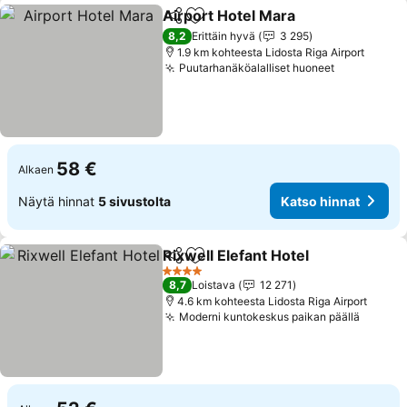
Airport Hotel Mara
Jaa
Lisää suosikkeihin
Katso h
8,2
Erittäin hyvä
3 295
1.9 km kohteesta Lidosta Riga Airport
Puutarhanäköalalliset huoneet
Katso hinn
58 €
Alkaen
Näytä hinnat
5 sivustolta
Katso hinnat
Rixwell Elefant Hotel
Jaa
Lisää suosikkeihin
Katso
4 Tähtiluokitus
8,7
Loistava
12 271
4.6 km kohteesta Lidosta Riga Airport
Moderni kuntokeskus paikan päällä
Katso 