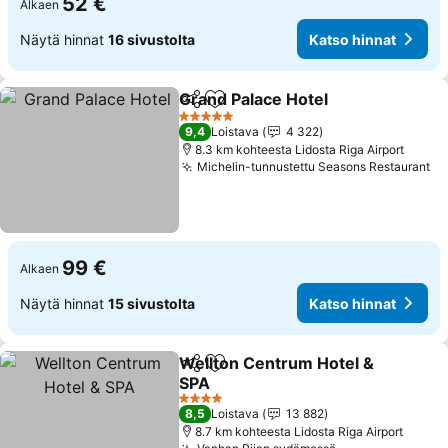
52 €
Alkaen
Näytä hinnat
16 sivustolta
Katso hinnat
Grand Palace Hotel
Jaa
Lisää suosikkeihin
Katso h
5 Tähtiluokitus
9,4
Loistava
4 322
8.3 km kohteesta Lidosta Riga Airport
Michelin-tunnustettu Seasons Restaurant
Ka
99 €
Alkaen
Näytä hinnat
15 sivustolta
Katso hinnat
Wellton Centrum Hotel &
Jaa
Lisää suosikkeihin
SPA
Katso hinnat
4 Tähtiluokitus
8,5
Loistava
13 882
8.7 km kohteesta Lidosta Riga Airport