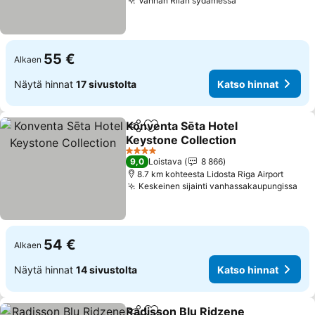
Vanhan Riian sydämessä
Katso hinnat
55 €
Alkaen
Näytä hinnat
17 sivustolta
Katso hinnat
Konventa Sēta Hotel
Jaa
Lisää suosikkeihin
Keystone Collection
Katso hinnat
4 Tähtiluokitus
9,0
Loistava
8 866
8.7 km kohteesta Lidosta Riga Airport
Keskeinen sijainti vanhassakaupungissa
Kat
54 €
Alkaen
Näytä hinnat
14 sivustolta
Katso hinnat
Radisson Blu Ridzene