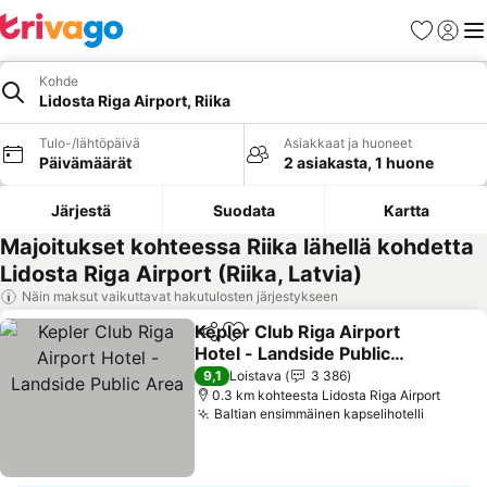
Suosikit
Kirjaud
Val
Kohde
Lidosta Riga Airport, Riika
Tulo-/lähtöpäivä
Asiakkaat ja huoneet
Päivämäärät
2 asiakasta, 1 huone
Järjestä
Suodata
Kartta
Majoitukset kohteessa Riika lähellä kohdetta
Lidosta Riga Airport (Riika, Latvia)
Näin maksut vaikuttavat hakutulosten järjestykseen
Kepler Club Riga Airport
Jaa
Lisää suosikkeihin
Hotel - Landside Public
Area
Katso hinnat
9,1
Loistava
3 386
0.3 km kohteesta Lidosta Riga Airport
Baltian ensimmäinen kapselihotelli
Katso h