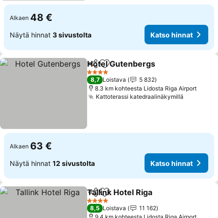
48 €
Alkaen
Näytä hinnat
3 sivustolta
Katso hinnat
Hotel Gutenbergs
Jaa
Lisää suosikkeihin
Katso hi
4 Tähtiluokitus
8,7
Loistava
5 832
8.3 km kohteesta Lidosta Riga Airport
Kattoterassi katedraalinäkymillä
Katso hin
63 €
Alkaen
Näytä hinnat
12 sivustolta
Katso hinnat
Tallink Hotel Riga
Jaa
Lisää suosikkeihin
Katso hin
4 Tähtiluokitus
8,5
Loistava
11 162
9.4 km kohteesta Lidosta Riga Airport