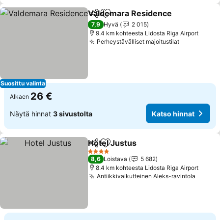
Valdemara Residence
Jaa
Lisää suosikkeihin
Kats
7,9
Hyvä
2 015
9.4 km kohteesta Lidosta Riga Airport
Perheystävälliset majoitustilat
Katso hinn
Suosittu valinta
26 €
Alkaen
Näytä hinnat
3 sivustolta
Katso hinnat
Hotel Justus
Jaa
Lisää suosikkeihin
Katso hinnat
4 Tähtiluokitus
8,6
Loistava
5 682
8.4 km kohteesta Lidosta Riga Airport
Antiikkivaikutteinen Aleks-ravintola
Katso 