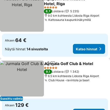
Jaa
Lisää suosikkeihin
Hotel, Riga
Katso hinnat
5 Tähtiluokitus
8,7
Loistava
5 235
9.0 km kohteesta Lidosta Riga Airport
Kattosauna kaupunkinäkymillä
Katso hinn
64 €
Alkaen
Näytä hinnat
14 sivustolta
Katso hinnat
Jurmala Golf Club & Hotel
Jaa
Lisää suosikkeihin
5 Tähtiluokitus
9,1
Loistava
1 342
6.5 km kohteesta Lidosta Riga Airport
Club House -ravintola ja baari
Katso hinn
Suosittu valinta
129 €
Alkaen