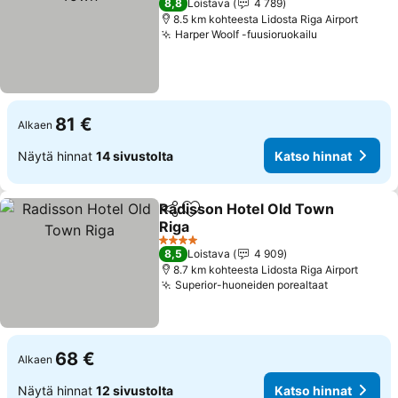
8,8
Loistava
4 789
8.5 km kohteesta Lidosta Riga Airport
Harper Woolf -fuusioruokailu
Katso hinna
81 €
Alkaen
Näytä hinnat
14 sivustolta
Katso hinnat
Radisson Hotel Old Town
Jaa
Lisää suosikkeihin
Riga
Katso hinnat
4 Tähtiluokitus
8,5
Loistava
4 909
8.7 km kohteesta Lidosta Riga Airport
Superior-huoneiden porealtaat
Katso hinn
68 €
Alkaen
Näytä hinnat
12 sivustolta
Katso hinnat