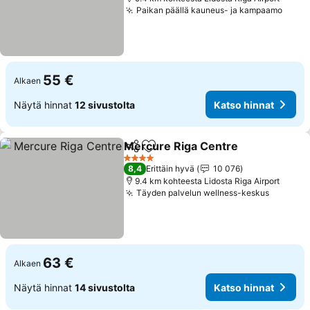
Paikan päällä kauneus- ja kampaamo
Katso
55 €
Alkaen
Näytä hinnat
12 sivustolta
Katso hinnat
Mercure Riga Centre
Jaa
Lisää suosikkeihin
Katso
4 Tähtiluokitus
8,4
Erittäin hyvä
10 076
9.4 km kohteesta Lidosta Riga Airport
Täyden palvelun wellness-keskus
Katso h
63 €
Alkaen
Näytä hinnat
14 sivustolta
Katso hinnat