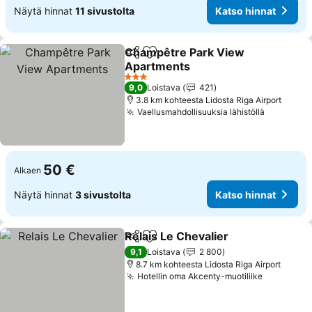
Näytä hinnat
11 sivustolta
Katso hinnat
Champêtre Park View
Jaa
Lisää suosikkeihin
Apartments
Katso hinnat
3 Tähtiluokitus
9,0
Loistava
421
3.8 km kohteesta Lidosta Riga Airport
Vaellusmahdollisuuksia lähistöllä
Katso hi
50 €
Alkaen
Näytä hinnat
3 sivustolta
Katso hinnat
Relais Le Chevalier
Jaa
Lisää suosikkeihin
Katso h
9,1
Loistava
2 800
8.7 km kohteesta Lidosta Riga Airport
Hotellin oma Akcenty-muotiliike
Katso hin