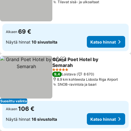
Tilavat sisä- ja ulkoaltaat
Katso hinnat
69 €
Alkaen
Näytä hinnat
10 sivustolta
Katso hinnat
Grand Poet Hotel by
Jaa
Lisää suosikkeihin
Semarah
Katso hinnat
5 Tähtiluokitus
9,4
Loistava
8 670
8.9 km kohteesta Lidosta Riga Airport
SNOB-ravintola ja baari
Katso hinnat
Suosittu valinta
106 €
Alkaen
Näytä hinnat
16 sivustolta
Katso hinnat