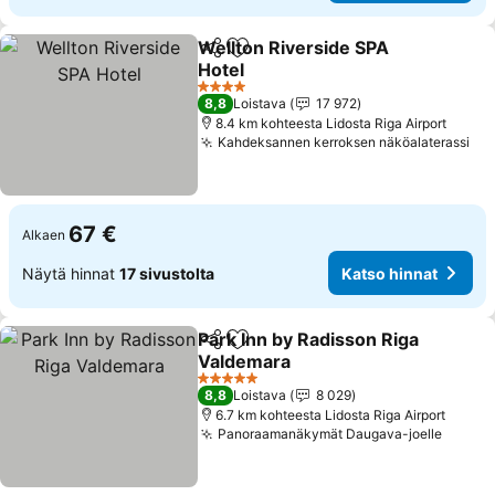
Wellton Riverside SPA
Jaa
Lisää suosikkeihin
Hotel
Katso hinnat
4 Tähtiluokitus
8,8
Loistava
17 972
8.4 km kohteesta Lidosta Riga Airport
Kahdeksannen kerroksen näköalaterassi
Kat
67 €
Alkaen
Näytä hinnat
17 sivustolta
Katso hinnat
Park Inn by Radisson Riga
Jaa
Lisää suosikkeihin
Valdemara
Katso hinnat
5 Tähtiluokitus
8,8
Loistava
8 029
6.7 km kohteesta Lidosta Riga Airport
Panoraamanäkymät Daugava-joelle
Katso 