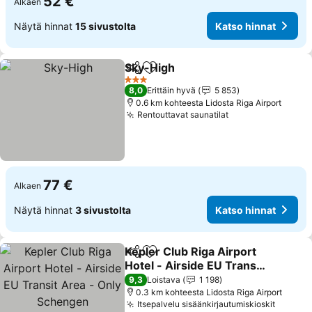
52 €
Alkaen
Näytä hinnat
15 sivustolta
Katso hinnat
Sky-High
Jaa
Lisää suosikkeihin
Katso hinnat
3 Tähtiluokitus
8,0
Erittäin hyvä
5 853
0.6 km kohteesta Lidosta Riga Airport
Rentouttavat saunatilat
Katso hinnat
77 €
Alkaen
Näytä hinnat
3 sivustolta
Katso hinnat
Kepler Club Riga Airport
Jaa
Lisää suosikkeihin
Hotel - Airside EU Transit
Area - Only Schengen
Katso hinnat
9,3
Loistava
1 198
0.3 km kohteesta Lidosta Riga Airport
Itsepalvelu sisäänkirjautumiskioskit
Katso 