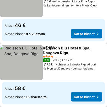
0.6 km kohteesta Lidosta Riga Airport
Lentoteemainen ravintola Pilot’s Club
Katso
46 €
Alkaen
Näytä hinnat
8 sivustolta
Katso hinnat
Radisson Blu Hotel & Spa,
Jaa
Lisää suosikkeihin
Daugava Riga
Katso hinnat
4 Tähtiluokitus
7,9
Hyvä
12 771
7.6 km kohteesta Lidosta Riga Airport
Ikoniset Daugava-joen panoraamat
Katso 
58 €
Alkaen
Näytä hinnat
15 sivustolta
Katso hinnat