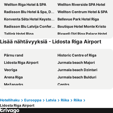
Wellton Riga Hotel & SPA
Wellton Riverside SPA Hotel
Radisson Blu Hotel & Spa, Daugava Riga
Wellton Centrum Hotel & SPA
Konventa Sēta Hotel Keystone Collection
Bellevue Park Hotel Riga
Radisson Blu Latvija Conference & Spa Hotel, Riga
Boutique Hotel Monte Kristo
Tallink Hotel Riga
Rixwell Old Riga Palace Hotel
Lisää nähtävyyksiä - Lidosta Riga Airport
Grand Poet Hotel by Semarah
Eurostars Metropole
Radisson Blu Ridzene Hotel, Riga
Gertrude Hotel self check-in
Pärnu rand
Historic Centre of Riga
Pullman Riga Old Town
Hilton Garden Inn Riga Old Town
Lidosta Riga Airport
Jurmala beach Majori
Semarah Hotel Lielupe
Hotel Gutenbergs
Vecrīga
Jurmala beach Dzintari
Opera Hotel
Avalon Hotel & Conferences
Arena Riga
Jurmala beach Bulduri
Radisson Blu Elizabete Hotel, Riga
Relais Le Chevalier
Mežaparks
Centrs
Hotel Justus
Radisson Hotel Old Town Riga
Pärnu lennujaam
Latvijas Nacionala Opera
ibis Riga Centre
Mercure Riga Centre
Dome Square
Riga Cathedral
Rixwell Elefant Hotel
Riga Islande Hotel
Hotellihaku
Eurooppa
Latvia
Riika
Riika
Lidosta Riga Airport
Centrala Stacija
International Exhibition Centre Kipsala
Park Inn by Radisson Riga Valdemara
Hotel Jurmala Spa