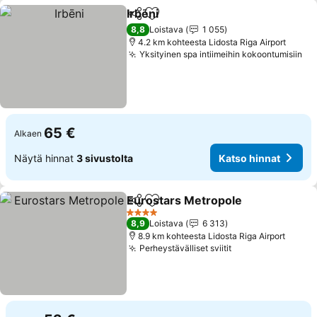
Irbēni
Jaa
Lisää suosikkeihin
Katso hinnat
8,8
Loistava
1 055
4.2 km kohteesta Lidosta Riga Airport
Yksityinen spa intiimeihin kokoontumisiin
Ka
65 €
Alkaen
Näytä hinnat
3 sivustolta
Katso hinnat
Eurostars Metropole
Jaa
Lisää suosikkeihin
Katso
4 Tähtiluokitus
8,9
Loistava
6 313
8.9 km kohteesta Lidosta Riga Airport
Perheystävälliset sviitit
Katso hinnat