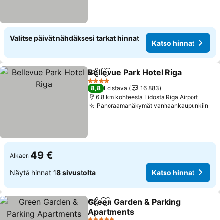
Valitse päivät nähdäksesi tarkat hinnat
Katso hinnat
Bellevue Park Hotel Riga
Jaa
Lisää suosikkeihin
K
4 Tähtiluokitus
8,8
Loistava
16 883
6.8 km kohteesta Lidosta Riga Airport
Panoraamanäkymät vanhaankaupunkiin
Kat
49 €
Alkaen
Näytä hinnat
18 sivustolta
Katso hinnat
Green Garden & Parking
Jaa
Lisää suosikkeihin
Apartments