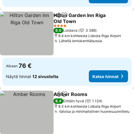
Hilton Garden Inn Riga
Jaa
Lisää suosikkeihin
Old Town
Katso hinnat
4 Tähtiluokitus
9,0
Loistava
3 386
8.4 km kohteesta Lidosta Riga Airport
Lähellä lentokenttäbussia
Katso hinnat
76 €
Alkaen
Näytä hinnat
12 sivustolta
Katso hinnat
Amber Rooms
Jaa
Lisää suosikkeihin
Katso hinna
8,4
Erittäin hyvä
1 124
8.3 km kohteesta Lidosta Riga Airport
Valoisa ja minimalistinen huonesuunnittelu
Ka