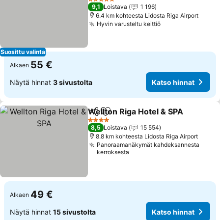
Katso hinnat
5 Tähtiluokitus
9,1
Loistava
1 196
6.4 km kohteesta Lidosta Riga Airport
Hyvin varusteltu keittiö
Katso hinnat
Suosittu valinta
55 €
Alkaen
Näytä hinnat
3 sivustolta
Katso hinnat
Wellton Riga Hotel & SPA
Jaa
Lisää suosikkeihin
K
4 Tähtiluokitus
8,5
Loistava
15 554
8.8 km kohteesta Lidosta Riga Airport
Panoraamanäkymät kahdeksannesta
kerroksesta
49 €
Alkaen
Näytä hinnat
15 sivustolta
Katso hinnat