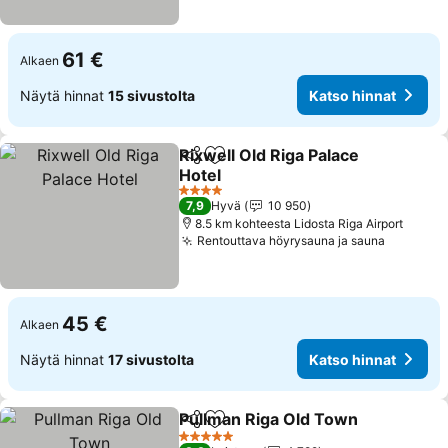
61 €
Alkaen
Näytä hinnat
15 sivustolta
Katso hinnat
Rixwell Old Riga Palace
Jaa
Lisää suosikkeihin
Hotel
Katso hinnat
4 Tähtiluokitus
7,9
Hyvä
10 950
8.5 km kohteesta Lidosta Riga Airport
Rentouttava höyrysauna ja sauna
Katso hi
45 €
Alkaen
Näytä hinnat
17 sivustolta
Katso hinnat
Pullman Riga Old Town
Jaa
Lisää suosikkeihin
Kat
5 Tähtiluokitus