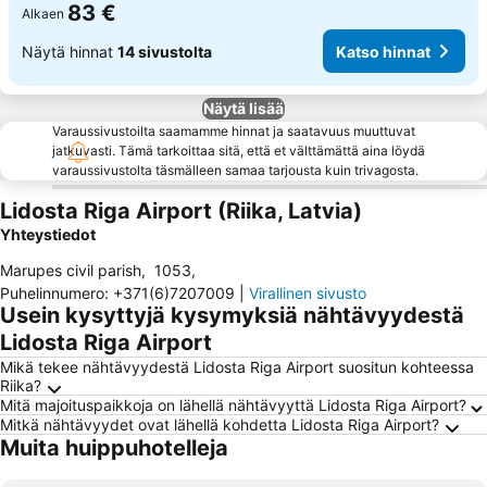
83 €
Alkaen
Näytä hinnat
14 sivustolta
Katso hinnat
Näytä lisää
Varaussivustoilta saamamme hinnat ja saatavuus muuttuvat
jatkuvasti. Tämä tarkoittaa sitä, että et välttämättä aina löydä
varaussivustolta täsmälleen samaa tarjousta kuin trivagosta.
Lidosta Riga Airport (Riika, Latvia)
Yhteystiedot
Marupes civil parish
,
1053
,
Puhelinnumero
:
+371(6)7207009
|
Virallinen sivusto
Usein kysyttyjä kysymyksiä nähtävyydestä
Lidosta Riga Airport
Mikä tekee nähtävyydestä Lidosta Riga Airport suositun kohteessa
Riika?
Mitä majoituspaikkoja on lähellä nähtävyyttä Lidosta Riga Airport?
Mitkä nähtävyydet ovat lähellä kohdetta Lidosta Riga Airport?
Muita huippuhotelleja