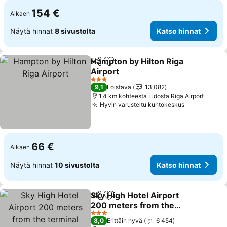
154 €
Alkaen
Näytä hinnat
8 sivustolta
Katso hinnat
Hampton by Hilton Riga
Jaa
Lisää suosikkeihin
Airport
Katso hinnat
3 Tähtiluokitus
9,1
Loistava
13 082
1.4 km kohteesta Lidosta Riga Airport
Hyvin varusteltu kuntokeskus
Katso hinn
66 €
Alkaen
Näytä hinnat
10 sivustolta
Katso hinnat
Sky High Hotel Airport
Jaa
Lisää suosikkeihin
200 meters from the
terminal
Katso hinnat
3 Tähtiluokitus
8,0
Erittäin hyvä
6 454