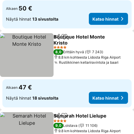
50 €
Alkaen
Näytä hinnat
13 sivustolta
Katso hinnat
Boutique Hotel Monte
Jaa
Lisää suosikkeihin
Kristo
Katso hinnat
4 Tähtiluokitus
8,0
Erittäin hyvä
7 243
8.8 km kohteesta Lidosta Riga Airport
Rustiikkinen kellariravintola ja baari
Katso 
47 €
Alkaen
Näytä hinnat
18 sivustolta
Katso hinnat
Semarah Hotel Lielupe
Jaa
Lisää suosikkeihin
Kat
4 Tähtiluokitus
9,0
Loistava
11 106
9.8 km kohteesta Lidosta Riga Airport