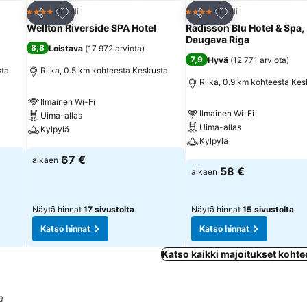
Lisää suosikkeihin
Lisää suosikkeihin
Hotelli
Hotelli
4 Tähtiluokitus
4 Tähtiluokitus
Jaa
Jaa
Wellton Riverside SPA Hotel
Radisson Blu Hotel & Spa,
Daugava Riga
8,8
Loistava
(
17 972 arviota
)
7,9
Hyvä
(
12 771 arviota
)
sta
Riika, 0.5 km kohteesta Keskusta
Riika, 0.9 km kohteesta Kes
Ilmainen Wi-Fi
Ilmainen Wi-Fi
Uima-allas
Uima-allas
Kylpylä
Kylpylä
Katso hinnat
67 €
alkaen
Katso hinnat
58 €
alkaen
Näytä hinnat
17 sivustolta
Näytä hinnat
15 sivustolta
Katso hinnat
Katso hinnat
Katso kaikki majoitukset kohte
a