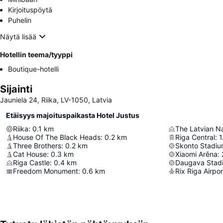
Kirjoituspöytä
Puhelin
Näytä lisää
Hotellin teema/tyyppi
Boutique-hotelli
Sijainti
Jauniela 24, Riika, LV-1050, Latvia
Etäisyys majoituspaikasta Hotel Justus
Riika
:
0.1
km
The Latvian N
House Of The Black Heads
:
0.2
km
Riga Central
:
1
Three Brothers
:
0.2
km
Skonto Stadi
Cat House
:
0.3
km
Xiaomi Arēna
:
Riga Castle
:
0.4
km
Daugava Stad
Freedom Monument
:
0.6
km
Rix Riga Airpor