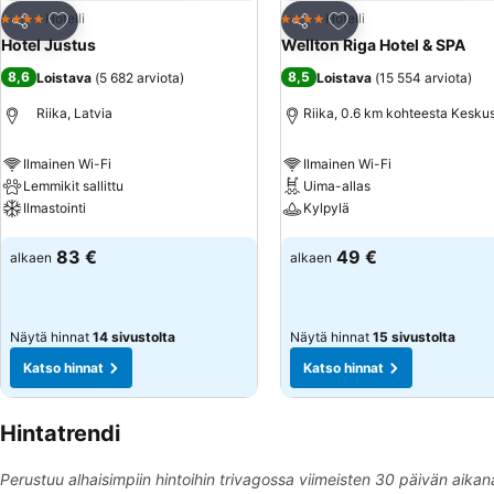
Lisää suosikkeihin
Lisää suosikkeihin
Hotelli
Hotelli
4 Tähtiluokitus
4 Tähtiluokitus
Jaa
Jaa
Hotel Justus
Wellton Riga Hotel & SPA
8,6
8,5
Loistava
(
5 682 arviota
)
Loistava
(
15 554 arviota
)
Riika, Latvia
Riika, 0.6 km kohteesta Kesku
Ilmainen Wi-Fi
Ilmainen Wi-Fi
Lemmikit sallittu
Uima-allas
Ilmastointi
Kylpylä
Katso hinnat
Katso hinnat
83 €
49 €
alkaen
alkaen
Näytä hinnat
14 sivustolta
Näytä hinnat
15 sivustolta
Katso hinnat
Katso hinnat
Hintatrendi
Perustuu alhaisimpiin hintoihin trivagossa viimeisten 30 päivän aikan