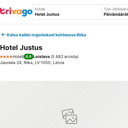
Kohde
Tulo-/lähtöpäi
Päivämäärät
Katso kaikki majoitukset kohteessa Riika
Hotel Justus
Hotelli
Loistava
(
5 682 arviota
)
8,6
4 Tähtiluokitus
Jauniela 24, Riika, LV-1050, Latvia