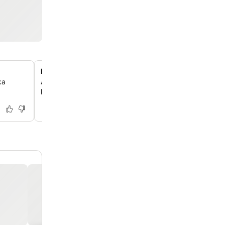
Erinomaista kahvia saatavilla koko päivän
ka
Aloita päiväsi tai pidä tauko vastavalmistetun, erinomai
parissa, jota on saatavilla paikan päällä koko päivän.