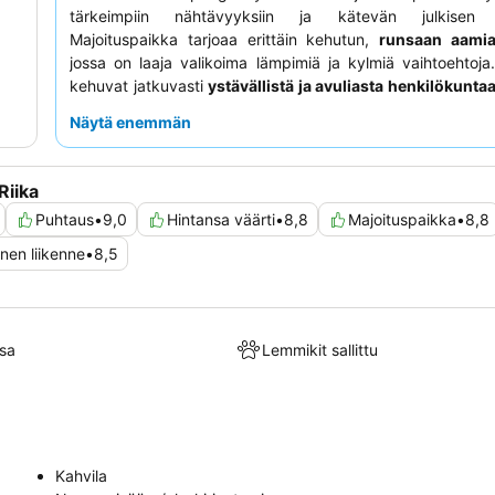
tärkeimpiin nähtävyyksiin ja kätevän julkisen li
Majoituspaikka tarjoaa erittäin kehutun,
runsaan aamiai
jossa on laaja valikoima lämpimiä ja kylmiä vaihtoehtoja
kehuvat jatkuvasti
ystävällistä ja avuliasta henkilökunta
vastaanoton tiimiä, heidän vieraanvaraisesta asent
Näytä enemmän
tehokkuudestaan. Hiljaisempaa kokemusta varten asiakka
pyytää huonetta, josta on näkymä puutarhaan.
Riika
Puhtaus
•
9,0
Hintansa väärti
•
8,8
Majoituspaikka
•
8,8
inen liikenne
•
8,5
sa
Lemmikit sallittu
Kahvila