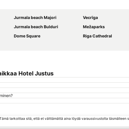
Laajenna kartta
Jurmala beach Majori
Vecrīga
Jurmala beach Bulduri
Mežaparks
Dome Square
Riga Cathedral
ikkaa Hotel Justus
uminen?
ämä tarkoittaa sitä, että et välttämättä aina löydä varaussivustolta täsmälleen