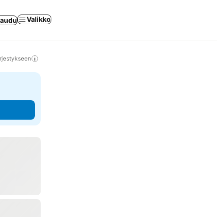
Valikko
jaudu
rjestykseen