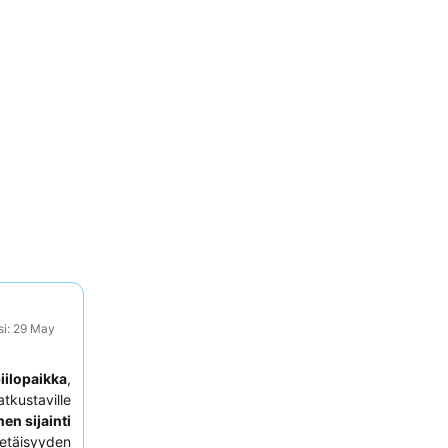
si: 29 May
iilopaikka
,
atkustaville
en sijainti
etäisyyden