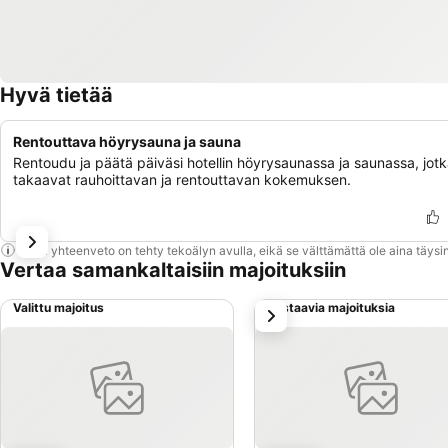
Hyvä tietää
Rentouttava höyrysauna ja sauna
Rentoudu ja päätä päiväsi hotellin höyrysaunassa ja saunassa, jot
takaavat rauhoittavan ja rentouttavan kokemuksen.
Tämä yhteenveto on tehty tekoälyn avulla, eikä se välttämättä ole aina täysin
Vertaa samankaltaisiin majoituksiin
Valittu majoitus
Vastaavia majoituksia
seuraava