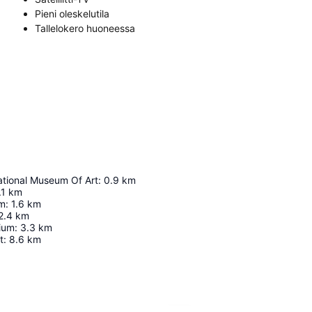
Pieni oleskelutila
Tallelokero huoneessa
ational Museum Of Art
:
0.9
km
.1
km
um
:
1.6
km
2.4
km
ium
:
3.3
km
t
:
8.6
km