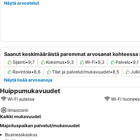
Näytä arvostelut
Saanut keskimääräistä paremmat arvosanat kohteessa 
Sijainti
•
9,7
Kokemus
•
9,3
Wi-Fi
•
9,2
Palvelu
•
9,1
Ravintola
•
8,6
Tilat ja palvelut/mukavuudet
•
8,5
Julk
Näytä lisää arvosanoja
Huippumukavuudet
Wi-Fi aulassa
Wi-Fi huonees
Ilmastointi
Kaikki mukavuudet
Majoituspaikan palvelut/mukavuudet
Businesskeskus