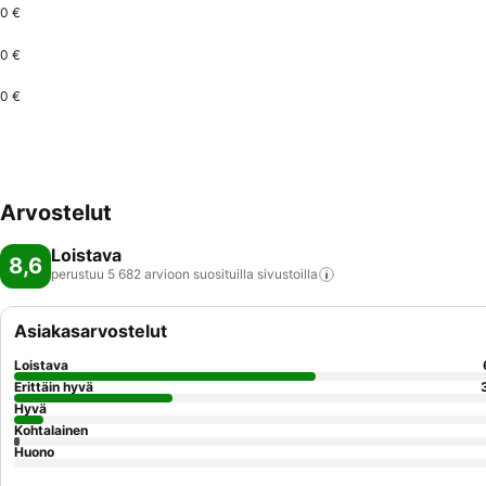
0 €
0 €
0 €
Arvostelut
Loistava
8,6
perustuu 5 682 arvioon suosituilla
sivustoilla
Asiakasarvostelut
Loistava
Erittäin hyvä
Hyvä
Kohtalainen
Huono