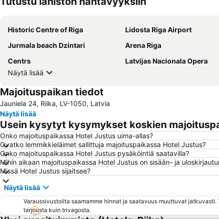
Tutustu lähistön nähtävyyksiin
Historic Centre of Riga
Lidosta Riga Airport
Jurmala beach Dzintari
Arena Riga
Centrs
Latvijas Nacionala Opera
Näytä lisää
Majoituspaikan tiedot
Jauniela 24, Riika, LV-1050, Latvia
Näytä lisää
Usein kysytyt kysymykset koskien majoituspa
Onko majoituspaikassa Hotel Justus uima-allas?
Ovatko lemmikkieläimet sallittuja majoituspaikassa Hotel Justus?
Onko majoituspaikassa Hotel Justus pysäköintiä saatavilla?
Mihin aikaan majoituspaikassa Hotel Justus on sisään- ja uloskirjaut
Missä Hotel Justus sijaitsee?
Näytä lisää
Varaussivustoilta saamamme hinnat ja saatavuus muuttuvat jatkuvasti. T
tarjousta kuin trivagosta.