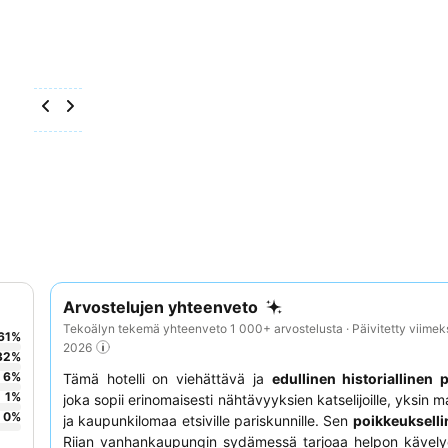
Arvostelujen yhteenveto
Tekoälyn tekemä yhteenveto 1 000+ arvostelusta · Päivitetty viimek
61
%
2026
32
%
6
%
Tämä hotelli on viehättävä ja
edullinen historiallinen p
1
%
joka sopii erinomaisesti nähtävyyksien katselijoille, yksin m
0
%
ja kaupunkilomaa etsiville pariskunnille. Sen
poikkeuksellin
Riian vanhankaupungin sydämessä tarjoaa helpon kävely