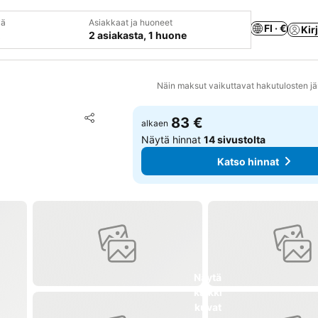
vä
Asiakkaat ja huoneet
FI · €
Kir
2 asiakasta, 1 huone
Näin maksut vaikuttavat hakutulosten jä
Lisää suosikkeihin
83 €
alkaen
Jaa
Näytä hinnat
14 sivustolta
Katso hinnat