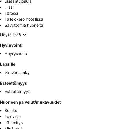
Sisääntuloaula
Hissi
Terassi
Tallelokero hotellissa
Savuttomia huoneita
Näytä lisää
Hyvinvointi
Höyrysauna
Lapsille
Vauvansänky
Esteettömyys
Esteettömyys
Huoneen palvelut/mukavuudet
Suihku
Televisio
Lämmitys
Minibaari