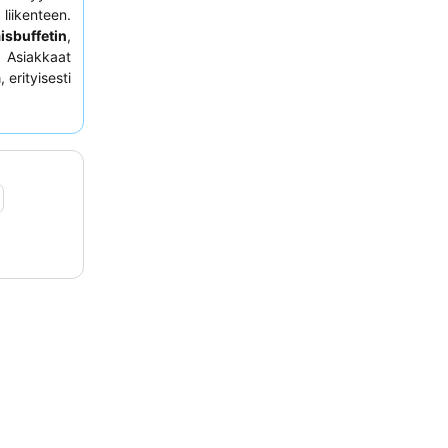
ikenteen.
sbuffetin
,
. Asiakkaat
a
, erityisesti
eestaan ja
iden tulisi