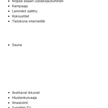
Nopea sisään-/uloskirjautuminen
Kampaaja
Lemmikit sallittu
Kokoustilat
Tietokone internetillä
Sauna
Avattavat ikkunat
Hiustenkuivaaja
Ilmastointi
Satelliitti-TV