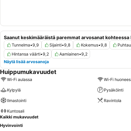
Saanut keskimääräistä paremmat arvosanat kohteessa 
Tunnelma
•
9,9
Sijainti
•
9,8
Kokemus
•
9,8
Puhtau
Hintansa väärti
•
9,2
Aamiainen
•
9,2
Näytä lisää arvosanoja
Huippumukavuudet
Wi-Fi aulassa
Wi-Fi huonees
Kylpylä
Pysäköinti
Ilmastointi
Ravintola
Kuntosali
Kaikki mukavuudet
Hyvinvointi