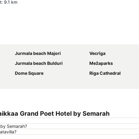
t
:
9.1
km
Laajenna kartta
Jurmala beach Majori
Vecrīga
Jurmala beach Bulduri
Mežaparks
Dome Square
Riga Cathedral
aikkaa Grand Poet Hotel by Semarah
l by Semarah?
tavilla?