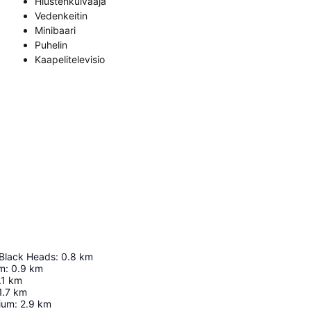
Hiustenkuivaaja
Vedenkeitin
Minibaari
Puhelin
Kaapelitelevisio
Black Heads
:
0.8
km
um
:
0.9
km
.1
km
1.7
km
ium
:
2.9
km