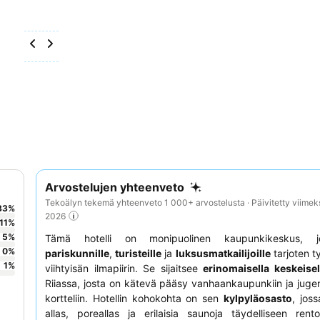
Arvostelujen yhteenveto
Tekoälyn tekemä yhteenveto 1 000+ arvostelusta · Päivitetty viimek
83
%
2026
11
%
5
%
Tämä hotelli on monipuolinen kaupunkikeskus, j
0
%
pariskunnille
,
turisteille
ja
luksusmatkailijoille
tarjoten t
1
%
viihtyisän ilmapiirin. Se sijaitsee
erinomaisella keskeisel
Riiassa, josta on kätevä pääsy vanhaankaupunkiin ja juge
kortteliin. Hotellin kohokohta on sen
kylpyläosasto
, jos
allas, poreallas ja erilaisia saunoja täydelliseen rent