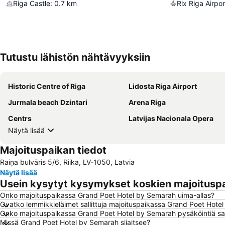
Riga Castle
:
0.7
km
Rix Riga Airpor
Tutustu lähistön nähtävyyksiin
Historic Centre of Riga
Lidosta Riga Airport
Jurmala beach Dzintari
Arena Riga
Centrs
Latvijas Nacionala Opera
Näytä lisää
Majoituspaikan tiedot
Raiņa bulvāris 5/6, Riika, LV-1050, Latvia
Näytä lisää
Usein kysytyt kysymykset koskien majoitusp
Onko majoituspaikassa Grand Poet Hotel by Semarah uima-allas?
Ovatko lemmikkieläimet sallittuja majoituspaikassa Grand Poet Hote
Onko majoituspaikassa Grand Poet Hotel by Semarah pysäköintiä saa
Missä Grand Poet Hotel by Semarah sijaitsee?