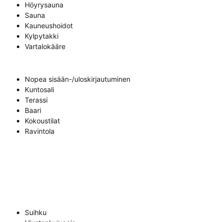
Höyrysauna
Sauna
Kauneushoidot
Kylpytakki
Vartalokääre
Nopea sisään-/uloskirjautuminen
Kuntosali
Terassi
Baari
Kokoustilat
Ravintola
Suihku