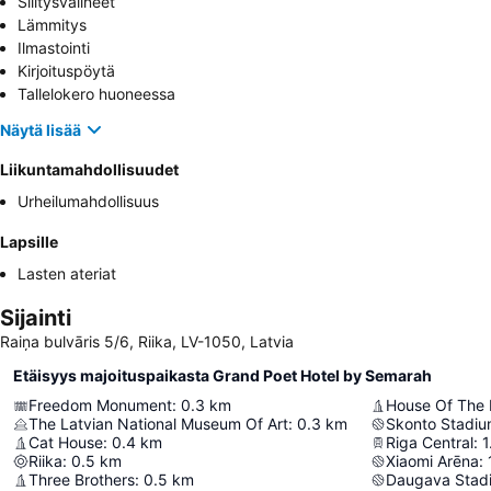
Silitysvälineet
Lämmitys
Ilmastointi
Kirjoituspöytä
Tallelokero huoneessa
Näytä lisää
Liikuntamahdollisuudet
Urheilumahdollisuus
Lapsille
Lasten ateriat
Sijainti
Raiņa bulvāris 5/6, Riika, LV-1050, Latvia
Etäisyys majoituspaikasta Grand Poet Hotel by Semarah
Freedom Monument
:
0.3
km
House Of The 
The Latvian National Museum Of Art
:
0.3
km
Skonto Stadi
Cat House
:
0.4
km
Riga Central
:
1
Riika
:
0.5
km
Xiaomi Arēna
:
Three Brothers
:
0.5
km
Daugava Stad