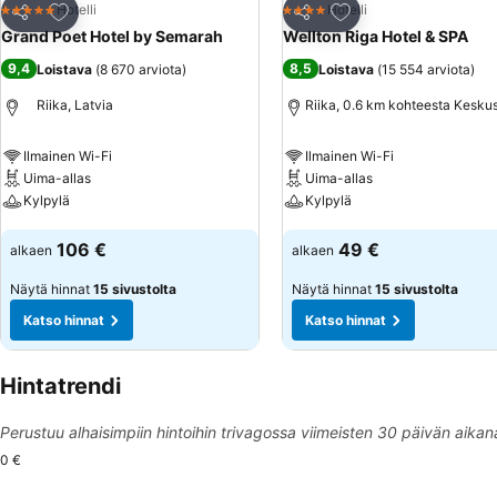
Lisää suosikkeihin
Lisää suosikkeihin
Hotelli
Hotelli
5 Tähtiluokitus
4 Tähtiluokitus
Jaa
Jaa
Grand Poet Hotel by Semarah
Wellton Riga Hotel & SPA
9,4
8,5
Loistava
(
8 670 arviota
)
Loistava
(
15 554 arviota
)
Riika, Latvia
Riika, 0.6 km kohteesta Kesku
Ilmainen Wi-Fi
Ilmainen Wi-Fi
Uima-allas
Uima-allas
Kylpylä
Kylpylä
Katso hinnat
Katso hinnat
106 €
49 €
alkaen
alkaen
Näytä hinnat
15 sivustolta
Näytä hinnat
15 sivustolta
Katso hinnat
Katso hinnat
Hintatrendi
Perustuu alhaisimpiin hintoihin trivagossa viimeisten 30 päivän aikan
0 €