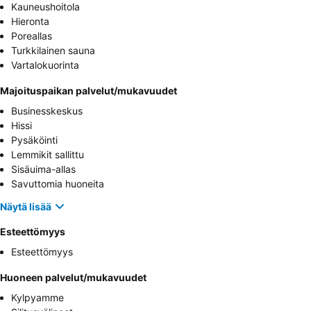
Kauneushoitola
Hieronta
Poreallas
Turkkilainen sauna
Vartalokuorinta
Majoituspaikan palvelut/mukavuudet
Businesskeskus
Hissi
Pysäköinti
Lemmikit sallittu
Sisäuima-allas
Savuttomia huoneita
Näytä lisää
Esteettömyys
Esteettömyys
Huoneen palvelut/mukavuudet
Kylpyamme