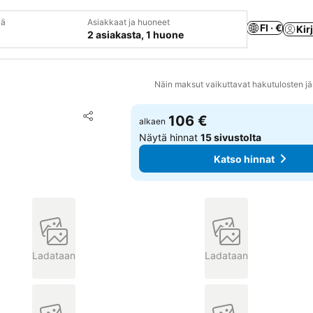
vä
Asiakkaat ja huoneet
FI · €
Kir
2 asiakasta, 1 huone
Näin maksut vaikuttavat hakutulosten jä
Lisää suosikkeihin
106 €
alkaen
Jaa
Näytä hinnat
15 sivustolta
Katso hinnat
Ladataan
Ladataan