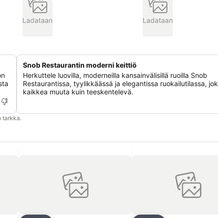
Ladataan
Ladataan
Snob Restaurantin moderni keittiö
on
Herkuttele luovilla, moderneilla kansainvälisillä ruoilla Snob
sta
Restaurantissa, tyylikkäässä ja elegantissa ruokailutilassa, jo
kaikkea muuta kuin teeskentelevä.
 tarkka.