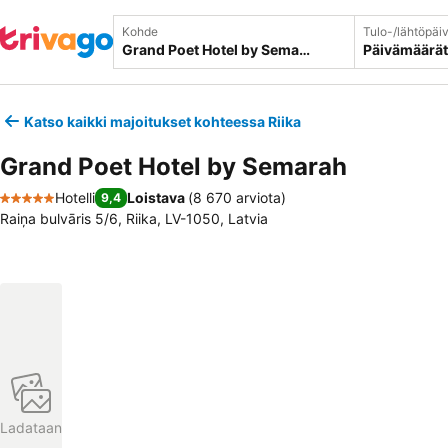
Kohde
Tulo-/lähtöpäi
Päivämäärät
Katso kaikki majoitukset kohteessa Riika
Grand Poet Hotel by Semarah
Hotelli
Loistava
(
8 670 arviota
)
9,4
5 Tähtiluokitus
Raiņa bulvāris 5/6, Riika, LV-1050, Latvia
Ladataan