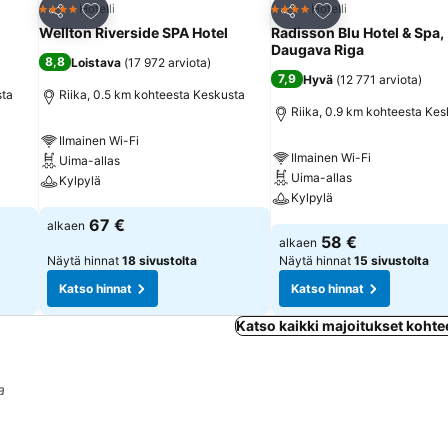
Lisää suosikkeihin
Lisää suosikkeihin
Hotelli
Hotelli
4 Tähtiluokitus
4 Tähtiluokitus
Jaa
Jaa
Wellton Riverside SPA Hotel
Radisson Blu Hotel & Spa,
Daugava Riga
8,8
Loistava
(
17 972 arviota
)
7,9
Hyvä
(
12 771 arviota
)
sta
Riika, 0.5 km kohteesta Keskusta
Riika, 0.9 km kohteesta Kes
Ilmainen Wi-Fi
Ilmainen Wi-Fi
Uima-allas
Uima-allas
Kylpylä
Kylpylä
Katso hinnat
67 €
alkaen
Katso hinnat
58 €
alkaen
Näytä hinnat
18 sivustolta
Näytä hinnat
15 sivustolta
Katso hinnat
Katso hinnat
Katso kaikki majoitukset kohte
a