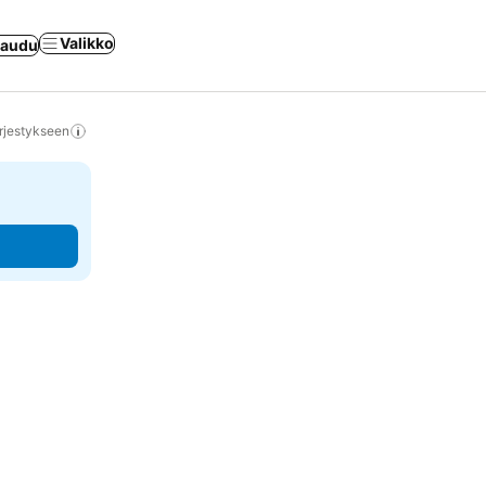
Valikko
jaudu
rjestykseen