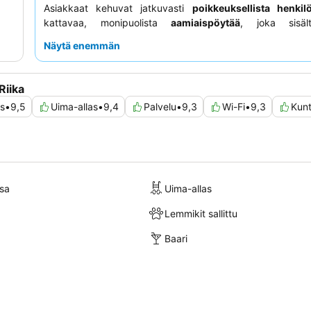
Asiakkaat kehuvat jatkuvasti
poikkeuksellista henkil
kattavaa, monipuolista
aamiaispöytää
, joka sisäl
kuohuviiniä. Todella ylellisen kokemuksen saamiseks
Näytä enemmän
huoneen varaamista, josta on
kauniit näkymät
puistoon.
Riika
s
•
9,5
Uima-allas
•
9,4
Palvelu
•
9,3
Wi-Fi
•
9,3
Kunt
sa
Uima-allas
Lemmikit sallittu
Baari