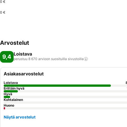
0 €
0 €
Arvostelut
Loistava
9,4
perustuu 8 670 arvioon suosituilla
sivustoilla
Asiakasarvostelut
Loistava
Erittäin hyvä
Hyvä
Kohtalainen
Huono
Näytä arvostelut