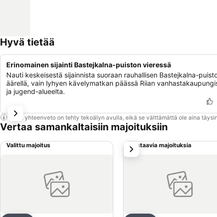
Hyvä tietää
Erinomainen sijainti Bastejkalna-puiston vieressä
Nauti keskeisestä sijainnista suoraan rauhallisen Bastejkalna-puist
äärellä, vain lyhyen kävelymatkan päässä Riian vanhastakaupungi
ja jugend-alueelta.
Tämä yhteenveto on tehty tekoälyn avulla, eikä se välttämättä ole aina täysin
Vertaa samankaltaisiin majoituksiin
Valittu majoitus
Vastaavia majoituksia
seuraava