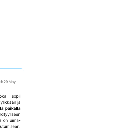
si: 29 May
oka sopii
yylikkään ja
lä paikalla
ndtyyliseen
sa on uima-
outumiseen.