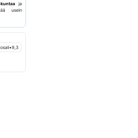
ökuntaa
ja
tää usein
i harkitse
osali
•
9,3