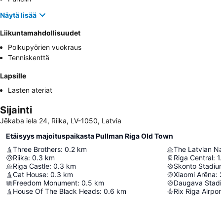
Näytä lisää
Liikuntamahdollisuudet
Polkupyörien vuokraus
Tenniskenttä
Lapsille
Lasten ateriat
Sijainti
Jēkaba iela 24, Riika, LV-1050, Latvia
Etäisyys majoituspaikasta Pullman Riga Old Town
Three Brothers
:
0.2
km
The Latvian N
Riika
:
0.3
km
Riga Central
:
1
Riga Castle
:
0.3
km
Skonto Stadi
Cat House
:
0.3
km
Xiaomi Arēna
:
Freedom Monument
:
0.5
km
Daugava Stad
House Of The Black Heads
:
0.6
km
Rix Riga Airpor