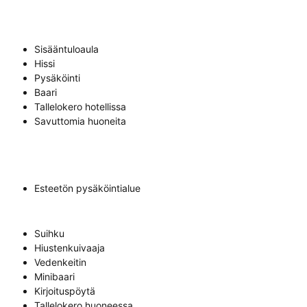
Sisääntuloaula
Hissi
Pysäköinti
Baari
Tallelokero hotellissa
Savuttomia huoneita
Esteetön pysäköintialue
Suihku
Hiustenkuivaaja
Vedenkeitin
Minibaari
Kirjoituspöytä
Tallelokero huoneessa