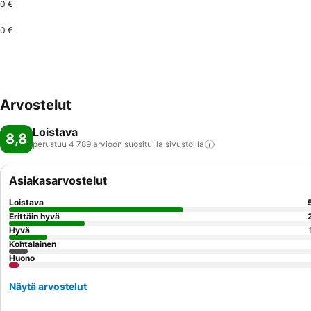
0 €
0 €
Arvostelut
Loistava
8,8
perustuu 4 789 arvioon suosituilla
sivustoilla
Asiakasarvostelut
Loistava
Erittäin hyvä
Hyvä
Kohtalainen
Huono
Näytä arvostelut