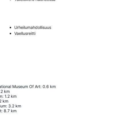
Urheilumahdollisuus
Vaellusreitti
ational Museum Of Art
:
0.6
km
.2
km
um
:
1.2
km
2
km
ium
:
3.2
km
t
:
8.7
km