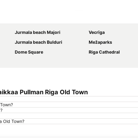
Laajenna kartta
Jurmala beach Majori
Vecrīga
Jurmala beach Bulduri
Mežaparks
Dome Square
Riga Cathedral
aikkaa Pullman Riga Old Town
d Town?
a?
ga Old Town?