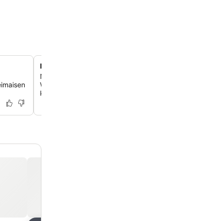
Maailmanlaajuisesti inspiroitua fuusioruokaa
Nauti luovista annoksista ja tuoreista kauden raaka-aine
eimaisen
Woolf -ravintolassa, joka tarjoaa eloisan ja kutsuvan kuli
kokemuksen.