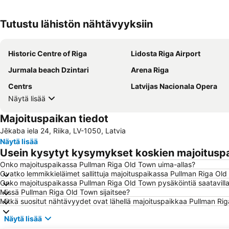
Tutustu lähistön nähtävyyksiin
Historic Centre of Riga
Lidosta Riga Airport
Jurmala beach Dzintari
Arena Riga
Centrs
Latvijas Nacionala Opera
Näytä lisää
Majoituspaikan tiedot
Jēkaba iela 24, Riika, LV-1050, Latvia
Näytä lisää
Usein kysytyt kysymykset koskien majoitusp
Onko majoituspaikassa Pullman Riga Old Town uima-allas?
Ovatko lemmikkieläimet sallittuja majoituspaikassa Pullman Riga Ol
Onko majoituspaikassa Pullman Riga Old Town pysäköintiä saatavill
Missä Pullman Riga Old Town sijaitsee?
Mitkä suositut nähtävyydet ovat lähellä majoituspaikkaa Pullman Ri
Näytä lisää