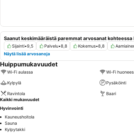
Saanut keskimääräistä paremmat arvosanat kohteessa 
Sijainti
•
9,5
Palvelu
•
8,8
Kokemus
•
8,8
Aamiaine
Näytä lisää arvosanoja
Huippumukavuudet
Wi-Fi aulassa
Wi-Fi huonees
Kylpylä
Pysäköinti
Ravintola
Baari
Kaikki mukavuudet
Hyvinvointi
Kauneushoitola
Sauna
Kylpytakki