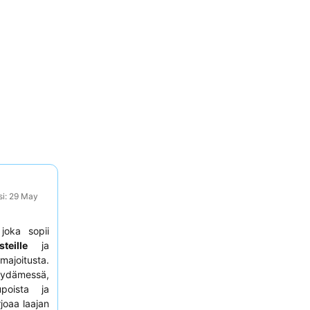
si: 29 May
joka sopii
teille
ja
ajoitusta.
sydämessä,
upoista ja
rjoaa laajan