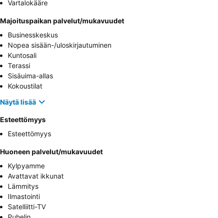
Vartalokääre
Majoituspaikan palvelut/mukavuudet
Businesskeskus
Nopea sisään-/uloskirjautuminen
Kuntosali
Terassi
Sisäuima-allas
Kokoustilat
Näytä lisää
Esteettömyys
Esteettömyys
Huoneen palvelut/mukavuudet
Kylpyamme
Avattavat ikkunat
Lämmitys
Ilmastointi
Satelliitti-TV
Puhelin