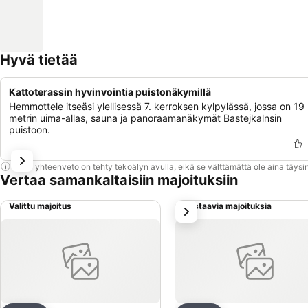
Hyvä tietää
Kattoterassin hyvinvointia puistonäkymillä
Hemmottele itseäsi ylellisessä 7. kerroksen kylpylässä, jossa on 19
metrin uima-allas, sauna ja panoraamanäkymät Bastejkalnsin
puistoon.
Tämä yhteenveto on tehty tekoälyn avulla, eikä se välttämättä ole aina täysin
Vertaa samankaltaisiin majoituksiin
Valittu majoitus
Vastaavia majoituksia
seuraava