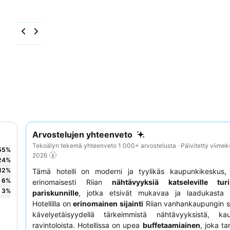
Arvostelujen yhteenveto
Tekoälyn tekemä yhteenveto 1 000+ arvostelusta · Päivitetty viimek
55
%
2026
24
%
12
%
Tämä hotelli on moderni ja tyylikäs kaupunkikeskus, 
6
%
erinomaisesti Riian
nähtävyyksiä katseleville turis
3
%
pariskunnille
, jotka etsivät mukavaa ja laadukasta m
Hotellilla on
erinomainen sijainti
Riian vanhankaupungin 
kävelyetäisyydellä tärkeimmistä nähtävyyksistä, ka
ravintoloista. Hotellissa on upea
buffetaamiainen
, joka ta