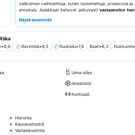
valikoiman vaihtoehtoja, kuten tuoremehuja, proseccoa ja à
annoksia. Asiakkaat kehuvat jatkuvasti
vastaanoton hen
heidän avuliaisuudestaan ja tehokkuudestaan, mikä luo m
Näytä enemmän
ja viihtyisän ilmapiirin. Rauhallisempaa kokemusta
asiakkaat saattavat pitää puutarhaan päin olevista huoneis
Riika
n
•
8,6
Ravintola
•
8,5
Ruokailu
•
7,8
Baari
•
6,3
Nukkumin
sa
Uima-allas
Ilmastointi
Kuntosali
Hieronta
Kauneushoidot
Vartalokuorinta