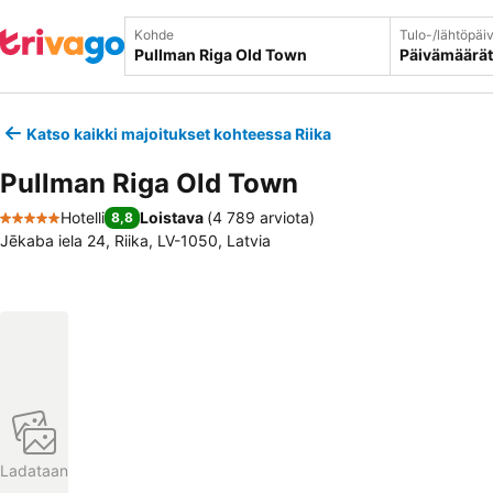
Kohde
Tulo-/lähtöpäi
Päivämäärät
Katso kaikki majoitukset kohteessa Riika
Pullman Riga Old Town
Hotelli
Loistava
(
4 789 arviota
)
8,8
5 Tähtiluokitus
Jēkaba iela 24, Riika, LV-1050, Latvia
Ladataan