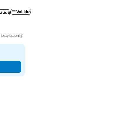
Valikko
jaudu
rjestykseen