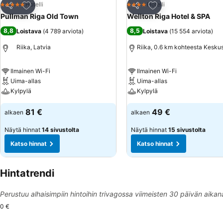
Lisää suosikkeihin
Lisää suosikkeihin
Hotelli
Hotelli
5 Tähtiluokitus
4 Tähtiluokitus
Jaa
Jaa
Pullman Riga Old Town
Wellton Riga Hotel & SPA
8,8
8,5
Loistava
(
4 789 arviota
)
Loistava
(
15 554 arviota
)
Riika, Latvia
Riika, 0.6 km kohteesta Kesku
Ilmainen Wi-Fi
Ilmainen Wi-Fi
Uima-allas
Uima-allas
Kylpylä
Kylpylä
81 €
49 €
alkaen
alkaen
Näytä hinnat
14 sivustolta
Näytä hinnat
15 sivustolta
Katso hinnat
Katso hinnat
Hintatrendi
Perustuu alhaisimpiin hintoihin trivagossa viimeisten 30 päivän aikan
0 €