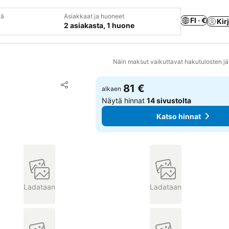
vä
Asiakkaat ja huoneet
FI · €
Kir
2 asiakasta, 1 huone
Näin maksut vaikuttavat hakutulosten jä
Lisää suosikkeihin
81 €
alkaen
Jaa
Näytä hinnat
14 sivustolta
Katso hinnat
Ladataan
Ladataan