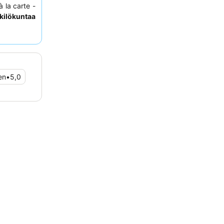
 la carte -
kilökuntaa
iellyttävän
 kaipaavat
ta.
en
•
5,0