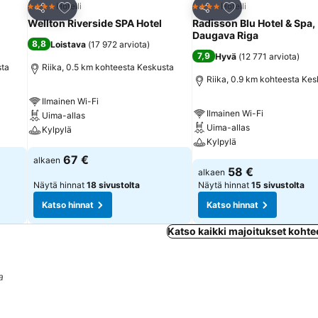
Lisää suosikkeihin
Lisää suosikkeihin
Hotelli
Hotelli
4 Tähtiluokitus
4 Tähtiluokitus
Jaa
Jaa
Wellton Riverside SPA Hotel
Radisson Blu Hotel & Spa,
Daugava Riga
8,8
Loistava
(
17 972 arviota
)
7,9
Hyvä
(
12 771 arviota
)
sta
Riika, 0.5 km kohteesta Keskusta
Riika, 0.9 km kohteesta Kes
Ilmainen Wi-Fi
Ilmainen Wi-Fi
Uima-allas
Uima-allas
Kylpylä
Kylpylä
67 €
alkaen
58 €
alkaen
Näytä hinnat
18 sivustolta
Näytä hinnat
15 sivustolta
Katso hinnat
Katso hinnat
Katso kaikki majoitukset kohte
a