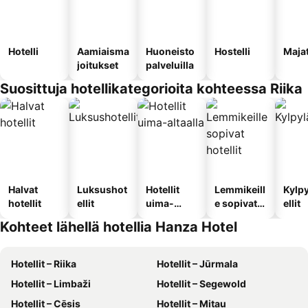
Hotelli
Aamiaisma
Huoneisto
Hostelli
Maja
joitukset
palveluilla
Suosittuja hotellikategorioita kohteessa Riika
Halvat
Luksushot
Hotellit
Lemmikeill
Kylp
hotellit
ellit
uima-
e sopivat
ellit
altaalla
hotellit
Kohteet lähellä hotellia Hanza Hotel
Hotellit – Riika
Hotellit – Jūrmala
Hotellit – Limbaži
Hotellit – Segewold
Hotellit – Cēsis
Hotellit – Mitau