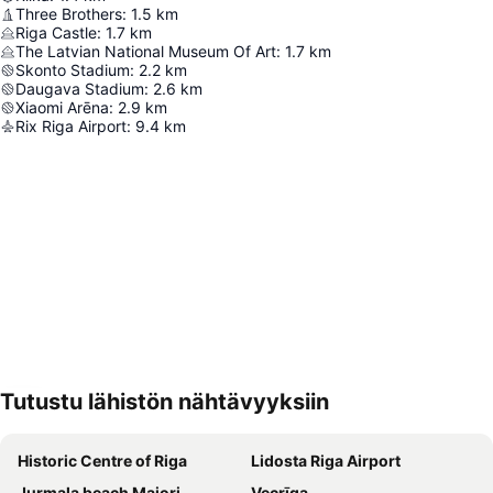
Three Brothers
:
1.5
km
Riga Castle
:
1.7
km
The Latvian National Museum Of Art
:
1.7
km
Skonto Stadium
:
2.2
km
Daugava Stadium
:
2.6
km
Xiaomi Arēna
:
2.9
km
Rix Riga Airport
:
9.4
km
Tutustu lähistön nähtävyyksiin
Laajenna kartta
Historic Centre of Riga
Lidosta Riga Airport
Jurmala beach Majori
Vecrīga