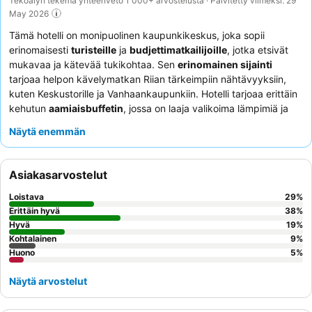
Tekoälyn tekemä yhteenveto 1 000+ arvostelusta · Päivitetty viimeksi: 29
May 2026
Tämä hotelli on monipuolinen kaupunkikeskus, joka sopii
erinomaisesti
turisteille
ja
budjettimatkailijoille
, jotka etsivät
mukavaa ja kätevää tukikohtaa. Sen
erinomainen sijainti
tarjoaa helpon kävelymatkan Riian tärkeimpiin nähtävyyksiin,
kuten Keskustorille ja Vanhaankaupunkiin. Hotelli tarjoaa erittäin
kehutun
aamiaisbuffetin
, jossa on laaja valikoima lämpimiä ja
kylmiä vaihtoehtoja, mikä takaa hyvän alun päivälle. Asiakkaat
Näytä enemmän
kehuvat jatkuvasti
ystävällistä ja avuliasta vastaanoton
henkilökuntaa
, joka tekee parhaansa auttaakseen pyynnöissä
ja paikallisissa suosituksissa. Rauhallisempaa kokemusta
Asiakasarvostelut
kaipaaville asiakkaille suositellaan puutarhaan päin olevia
huoneita.
Loistava
29
%
Erittäin hyvä
38
%
Hyvä
19
%
Kohtalainen
9
%
Huono
5
%
Näytä arvostelut