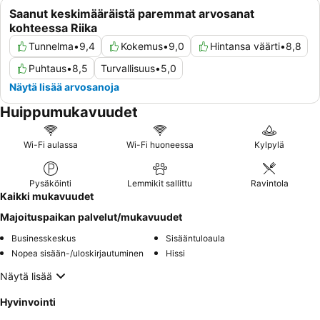
Saanut keskimääräistä paremmat arvosanat
kohteessa Riika
Tunnelma
•
9,4
Kokemus
•
9,0
Hintansa väärti
•
8,8
Puhtaus
•
8,5
Turvallisuus
•
5,0
Näytä lisää arvosanoja
Huippumukavuudet
Wi-Fi aulassa
Wi-Fi huoneessa
Kylpylä
Pysäköinti
Lemmikit sallittu
Ravintola
Kaikki mukavuudet
Majoituspaikan palvelut/mukavuudet
Businesskeskus
Sisääntuloaula
Nopea sisään-/uloskirjautuminen
Hissi
Näytä lisää
Hyvinvointi