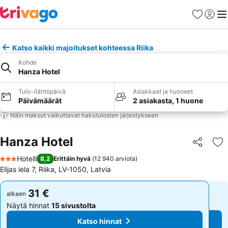
Suosikit
Kirjaud
Val
Katso kaikki majoitukset kohteessa Riika
Kohde
Hanza Hotel
Tulo-/lähtöpäivä
Asiakkaat ja huoneet
Päivämäärät
2 asiakasta, 1 huone
Näin maksut vaikuttavat hakutulosten järjestykseen
Hanza Hotel
Jaa
Li
Hotelli
8,2
Erittäin hyvä
(
12 940 arviota
)
3 Tähtiluokitus
Elijas iela 7, Riika, LV-1050, Latvia
31 €
31 €
alkaen
alkaen
Näytä hinnat
15 sivustolta
Näytä hinnat
15 sivustolta
Katso hinnat
Katso hinnat