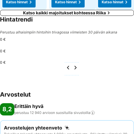
Katso hinnat
Katso hinnat
Katso hinnat
Katso kaikki majoitukset kohteessa Riika
Hintatrendi
Perustuu alhaisimpiin hintoihin trivagossa viimeisten 30 päivän aikana
0 €
0 €
0 €
Arvostelut
Erittäin hyvä
8,2
perustuu 12 940 arvioon suosituilla
sivustoilla
Arvostelujen yhteenveto