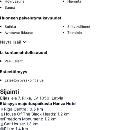
Höyrysauna
Hieronta
Sauna
Huoneen palvelut/mukavuudet
Suihku
Silitysvälineet
Avattavat ikkunat
Televisio
Näytä lisää
Liikuntamahdollisuudet
Vaellusreitti
Esteettömyys
Esteetön pysäköintialue
Sijainti
Elijas iela 7, Riika, LV-1050, Latvia
Etäisyys majoituspaikasta Hanza Hotel
Riga Central
:
0.5
km
House Of The Black Heads
:
1.2
km
Freedom Monument
:
1.2
km
Cat House
:
1.3
km
Riika
:
1.4
km