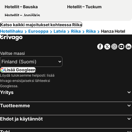
Hotellit – Bauska
Hotellit – Tuckum
Hotellit – Joniškis
Katso kaikki majoitukset kohteessa Riika
Hotellihaku
Eurooppa
Latvia
Riika
Riika
Hanza Hotel
Facebook
Twitter
Insta
Yo
Valitse maasi
Lisää Googleen
Löydä tuloksemme helposti: lisää
trivago ensisijaiseksi lähteeksi
Googlessa.
Yritys
Tuotteemme
Ehdot ja käytännöt