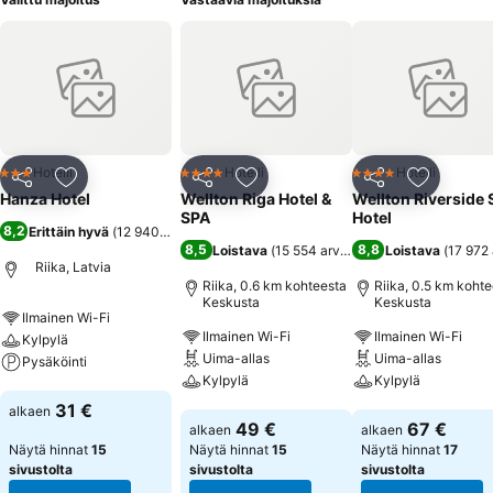
Hotelli
Hotelli
Hotelli
3 Tähtiluokitus
4 Tähtiluokitus
4 Tähtiluokitus
Jaa
Lisää suosikkeihin
Jaa
Lisää suosikkeihin
Jaa
Lisää suo
Hanza Hotel
Wellton Riga Hotel &
Wellton Riverside
SPA
Hotel
8,2
Erittäin hyvä
(
12 940 arviota
)
8,5
8,8
Loistava
(
15 554 arviota
)
Loistava
(
17 972 
Riika, Latvia
Riika, 0.6 km kohteesta
Riika, 0.5 km koht
Keskusta
Keskusta
Ilmainen Wi-Fi
Ilmainen Wi-Fi
Ilmainen Wi-Fi
Kylpylä
Uima-allas
Uima-allas
Pysäköinti
Kylpylä
Kylpylä
Katso hinnat
31 €
alkaen
Katso hinnat
Katso hinnat
49 €
67 €
alkaen
alkaen
Näytä hinnat
15
Näytä hinnat
15
Näytä hinnat
17
sivustolta
sivustolta
sivustolta