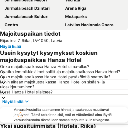
Jurmala beach Dzintari
Arena Riga
Jurmala beach Bulduri
Mežaparks
Centrs
Latvijas Nacionala Opera
Majoituspaikan tiedot
Dome Square
Riga Cathedral
Elijas iela 7, Riika, LV-1050, Latvia
Centrala Stacija
The old church of St. Gertrude
Näytä lisää
International Exhibition Centre Kipsala
Elisabetes iela
Usein kysytyt kysymykset koskien
Kipsalla
Jaunciems
majoituspaikkaa Hanza Hotel
Āgenskalns
Skanste
Onko majoituspaikassa Hanza Hotel uima-allas?
Ovatko lemmikkieläimet sallittuja majoituspaikassa Hanza Hotel?
Šķirotava
Majori Pludmale
Onko majoituspaikassa Hanza Hotel pysäköintiä saatavilla?
Mihin aikaan majoituspaikassa Hanza Hotel on sisään- ja
Latgales priekšpilsēta
St. Peter's Church
uloskirjautuminen?
Mežciems
Rīgas pasažieru termināls
Missä Hanza Hotel sijaitsee?
Ķengarags
Centrältirgus
Näytä lisää
Latvian riflemen
Šampēteris
Varaussivustoilta saamamme hinnat ja saatavuus muuttuvat
jatkuvasti. Tämä tarkoittaa sitä, että et välttämättä aina löydä
Vecāķi
Kleisti
varaussivustolta täsmälleen samaa tarjousta kuin trivagosta.
Berģi
LIDO Recreation Centre
Yksi suosituimmista (Hotels, Riika)