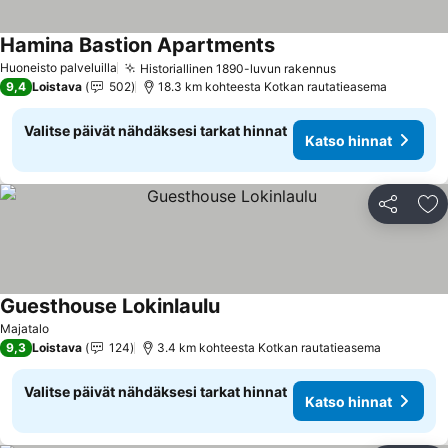
Hamina Bastion Apartments
Huoneisto palveluilla
Historiallinen 1890-luvun rakennus
9,4
Loistava
502
18.3 km kohteesta Kotkan rautatieasema
Valitse päivät nähdäksesi tarkat hinnat
Katso hinnat
Jaa
Li
Guesthouse Lokinlaulu
Majatalo
9,3
Loistava
124
3.4 km kohteesta Kotkan rautatieasema
Valitse päivät nähdäksesi tarkat hinnat
Katso hinnat