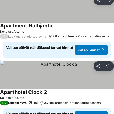
Jaa
Li
Apartment Haltijantie
Koko talo/asunto
/
2.8 km kohteesta Kotkan rautatieasema
Luokitusta ei ole saatavilla
Valitse päivät nähdäksesi tarkat hinnat
Katso hinnat
Jaa
Li
Aparthotel Clock 2
Koko talo/asunto
8,2
Erittäin hyvä
10
3.7 km kohteesta Kotkan rautatieasema
Valitse päivät nähdäksesi tarkat hinnat