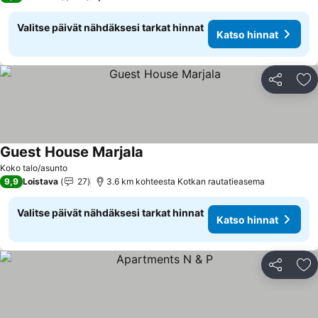
Valitse päivät nähdäksesi tarkat hinnat
Katso hinnat
Jaa
Li
Guest House Marjala
Koko talo/asunto
9,9
Loistava
27
3.6 km kohteesta Kotkan rautatieasema
Valitse päivät nähdäksesi tarkat hinnat
Katso hinnat
Jaa
Li