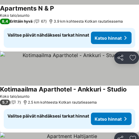
Apartments N & P
Koko talo/asunto
8,4
Erittäin hyvä
67
3.9 km kohteesta Kotkan rautatieasema
Valitse päivät nähdäksesi tarkat hinnat
Katso hinnat
Jaa
Li
Kotimaailma Aparthotel - Ankkuri - Studio
Koko talo/asunto
5,7
7
2.5 km kohteesta Kotkan rautatieasema
Valitse päivät nähdäksesi tarkat hinnat
Katso hinnat