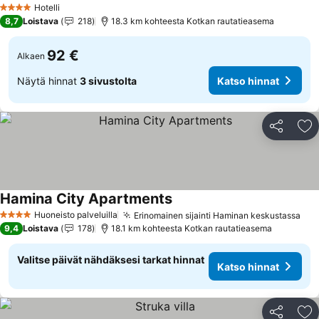
Hotelli
4 Tähtiluokitus
8,7
Loistava
218
18.3 km kohteesta Kotkan rautatieasema
92 €
Alkaen
Näytä hinnat
3 sivustolta
Katso hinnat
Jaa
Li
Hamina City Apartments
Huoneisto palveluilla
Erinomainen sijainti Haminan keskustassa
4 Tähtiluokitus
9,4
Loistava
178
18.1 km kohteesta Kotkan rautatieasema
Valitse päivät nähdäksesi tarkat hinnat
Katso hinnat
Jaa