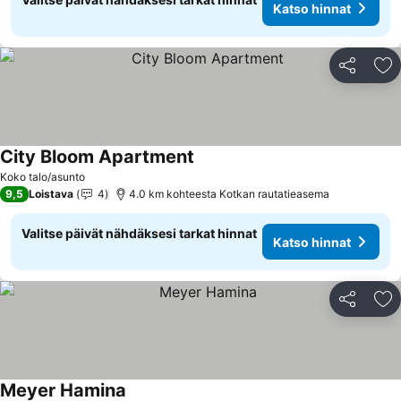
Katso hinnat
Jaa
Li
City Bloom Apartment
Koko talo/asunto
9,5
Loistava
4
4.0 km kohteesta Kotkan rautatieasema
Valitse päivät nähdäksesi tarkat hinnat
Katso hinnat
Jaa
Li
Meyer Hamina