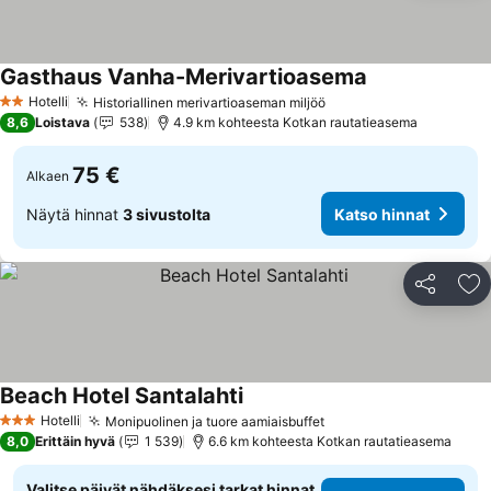
Gasthaus Vanha-Merivartioasema
Hotelli
Historiallinen merivartioaseman miljöö
2 Tähtiluokitus
8,6
Loistava
538
4.9 km kohteesta Kotkan rautatieasema
75 €
Alkaen
Näytä hinnat
3 sivustolta
Katso hinnat
Jaa
Li
Beach Hotel Santalahti
Hotelli
Monipuolinen ja tuore aamiaisbuffet
3 Tähtiluokitus
8,0
Erittäin hyvä
1 539
6.6 km kohteesta Kotkan rautatieasema
Valitse päivät nähdäksesi tarkat hinnat