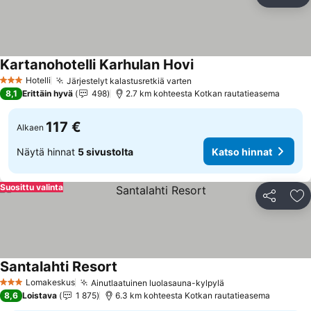
Jaa
Li
Kartanohotelli Karhulan Hovi
Hotelli
Järjestelyt kalastusretkiä varten
3 Tähtiluokitus
8,1
Erittäin hyvä
498
2.7 km kohteesta Kotkan rautatieasema
117 €
Alkaen
Näytä hinnat
5 sivustolta
Katso hinnat
Suosittu valinta
Jaa
Li
Santalahti Resort
Lomakeskus
Ainutlaatuinen luolasauna-kylpylä
3 Tähtiluokitus
8,6
Loistava
1 875
6.3 km kohteesta Kotkan rautatieasema