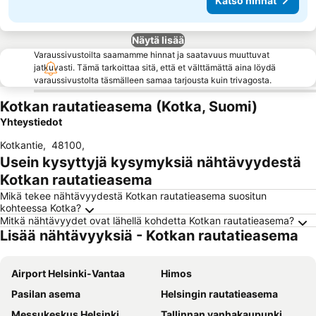
Katso hinnat
Näytä lisää
Varaussivustoilta saamamme hinnat ja saatavuus muuttuvat
jatkuvasti. Tämä tarkoittaa sitä, että et välttämättä aina löydä
varaussivustolta täsmälleen samaa tarjousta kuin trivagosta.
Kotkan rautatieasema (Kotka, Suomi)
Yhteystiedot
Kotkantie
,
48100
,
Usein kysyttyjä kysymyksiä nähtävyydestä
Kotkan rautatieasema
Mikä tekee nähtävyydestä Kotkan rautatieasema suositun
kohteessa Kotka?
Mitkä nähtävyydet ovat lähellä kohdetta Kotkan rautatieasema?
Lisää nähtävyyksiä - Kotkan rautatieasema
Airport Helsinki-Vantaa
Himos
Pasilan asema
Helsingin rautatieasema
Messukeskus Helsinki
Tallinnan vanhakaupunki