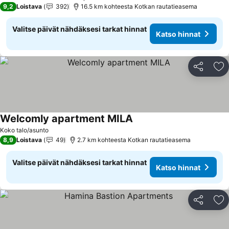
3 Tähtiluokitus
9,2
Loistava
392
16.5 km kohteesta Kotkan rautatieasema
Valitse päivät nähdäksesi tarkat hinnat
Katso hinnat
Jaa
Li
Welcomly apartment MILA
Koko talo/asunto
8,9
Loistava
49
2.7 km kohteesta Kotkan rautatieasema
Valitse päivät nähdäksesi tarkat hinnat
Katso hinnat
Jaa
Li