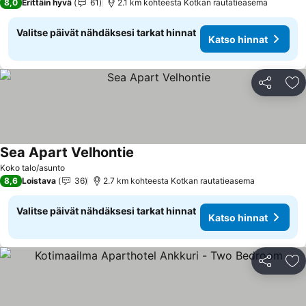
8,0
Erittäin hyvä
61
2.1 km kohteesta Kotkan rautatieasema
Valitse päivät nähdäksesi tarkat hinnat
Katso hinnat
Jaa
Li
Sea Apart Velhontie
Koko talo/asunto
8,6
Loistava
36
2.7 km kohteesta Kotkan rautatieasema
Valitse päivät nähdäksesi tarkat hinnat
Katso hinnat
Jaa
Li