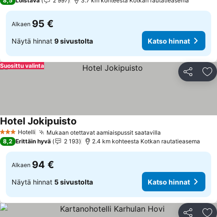
8,5
Loistava
2 997
3.7 km kohteesta Kotkan rautatieasema
95 €
Alkaen
Näytä hinnat
9 sivustolta
Katso hinnat
Suosittu valinta
Jaa
Li
Hotel Jokipuisto
Hotelli
Mukaan otettavat aamiaispussit saatavilla
3 Tähtiluokitus
8,2
Erittäin hyvä
2 193
2.4 km kohteesta Kotkan rautatieasema
94 €
Alkaen
Näytä hinnat
5 sivustolta
Katso hinnat