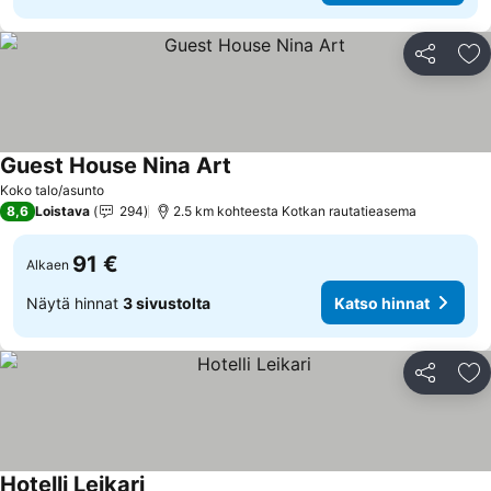
Jaa
Li
Guest House Nina Art
Koko talo/asunto
8,6
Loistava
294
2.5 km kohteesta Kotkan rautatieasema
91 €
Alkaen
Näytä hinnat
3 sivustolta
Katso hinnat
Jaa
Li
Hotelli Leikari