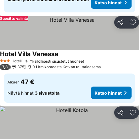
Katso hinnat
Suosittu valinta
Jaa
Li
Hotel Villa Vanessa
Hotelli
Yksilöllisesti sisustetut huoneet
3 Tähtiluokitus
7,3
375
9.1 km kohteesta Kotkan rautatieasema
47 €
Alkaen
Näytä hinnat
3 sivustolta
Katso hinnat
Jaa
Li