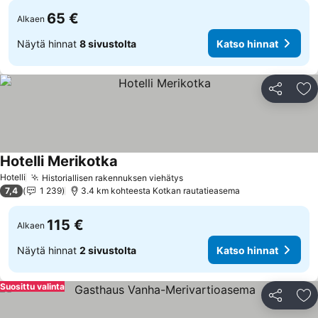
65 €
Alkaen
Näytä hinnat
8 sivustolta
Katso hinnat
Jaa
Li
Hotelli Merikotka
Hotelli
Historiallisen rakennuksen viehätys
7,4
1 239
3.4 km kohteesta Kotkan rautatieasema
115 €
Alkaen
Näytä hinnat
2 sivustolta
Katso hinnat
Suosittu valinta
Jaa
Li