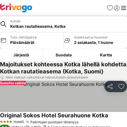
Suosikit
Kirjaud
Val
Kohde
Kotkan rautatieasema, Kotka
Tulo-/lähtöpäivä
Asiakkaat ja huoneet
Päivämäärät
2 asiakasta, 1 huone
Järjestä
Suodata
Kartta
Majoitukset kohteessa Kotka lähellä kohdetta
Kotkan rautatieasema (Kotka, Suomi)
Näin maksut vaikuttavat hakutulosten järjestykseen
Suosittu valinta
Jaa
Li
Original Sokos Hotel Seurahuone Kotka
Hotelli
Palkittujen puistojen läheisyys
4 Tähtiluokitus