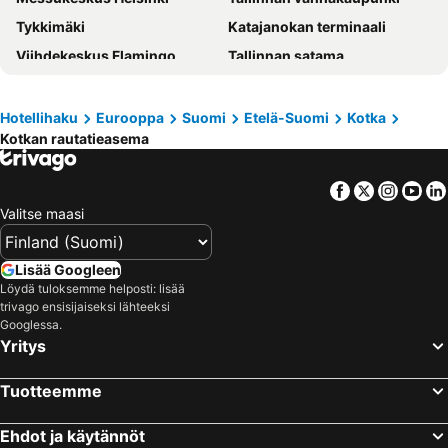
Tykkimäki
Katajanokan terminaali
Viihdekeskus Flamingo
Tallinnan satama
Olympiastadion Helsinki
Helsingin jäähalli
Hartwall Areena
Imatran kylpylä
Hotellihaku
Eurooppa
Suomi
Etelä-Suomi
Kotka
Kotkan rautatieasema
Kamppi Shopping Center
Linnanmäki
Suomenlinna
Vesipuisto Serena
Facebook
Twitter
Insta
Yo
Tikkurilan matkakeskus
Sappee
Valitse maasi
Ideapark
Old Porvoo
Korkeasaari
Jumbo
Lisää Googleen
Tuska Open Air Metal Festival
Länsisatama
Löydä tuloksemme helposti: lisää
trivago ensisijaiseksi lähteeksi
Puuhamaa
Rocca al Mare
Googlessa.
Yritys
Jätkäsaari
Kalasatama
Kaapelitehdas
Himos Festival
Tuotteemme
Itis
Otaniemi
Kauppatori
Nuuksio National Park
Ehdot ja käytännöt