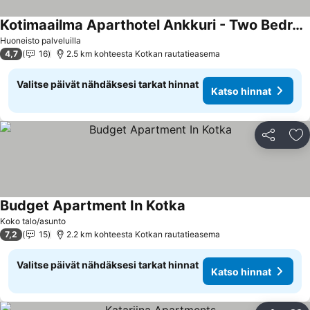
Kotimaailma Aparthotel Ankkuri - Two Bedroom
Huoneisto palveluilla
4,7
16
2.5 km kohteesta Kotkan rautatieasema
Valitse päivät nähdäksesi tarkat hinnat
Katso hinnat
Jaa
Li
Budget Apartment In Kotka
Koko talo/asunto
7,2
15
2.2 km kohteesta Kotkan rautatieasema
Valitse päivät nähdäksesi tarkat hinnat
Katso hinnat