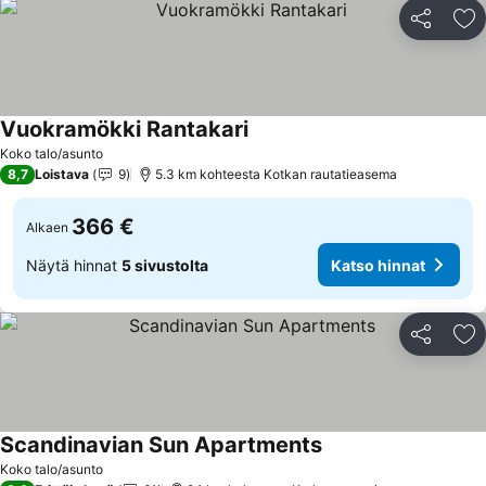
Jaa
Li
Vuokramökki Rantakari
Koko talo/asunto
8,7
Loistava
9
5.3 km kohteesta Kotkan rautatieasema
366 €
Alkaen
Näytä hinnat
5 sivustolta
Katso hinnat
Jaa
Li
Scandinavian Sun Apartments
Koko talo/asunto