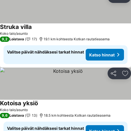
Li
Struka villa
Koko talo/asunto
9,2
Loistava
17
19.1 km kohteesta Kotkan rautatieasema
Valitse päivät nähdäksesi tarkat hinnat
Katso hinnat
Jaa
Li
Kotoisa yksiö
Koko talo/asunto
9,6
Loistava
13
18.5 km kohteesta Kotkan rautatieasema
Valitse päivät nähdäksesi tarkat hinnat