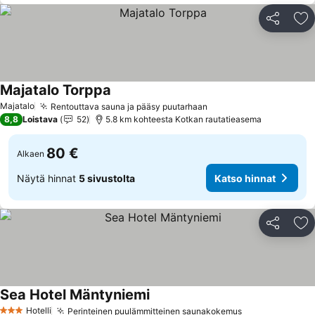
Jaa
Li
Majatalo Torppa
Majatalo
Rentouttava sauna ja pääsy puutarhaan
8,8
Loistava
52
5.8 km kohteesta Kotkan rautatieasema
80 €
Alkaen
Näytä hinnat
5 sivustolta
Katso hinnat
Jaa
Li
Sea Hotel Mäntyniemi
Hotelli
Perinteinen puulämmitteinen saunakokemus