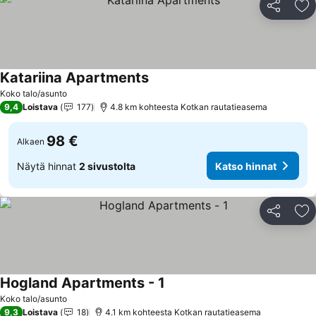
Jaa
Li
Katariina Apartments
Koko talo/asunto
9,4
Loistava
177
4.8 km kohteesta Kotkan rautatieasema
98 €
Alkaen
Näytä hinnat
2 sivustolta
Katso hinnat
Jaa
Li
Hogland Apartments - 1
Koko talo/asunto
9,3
Loistava
18
4.1 km kohteesta Kotkan rautatieasema