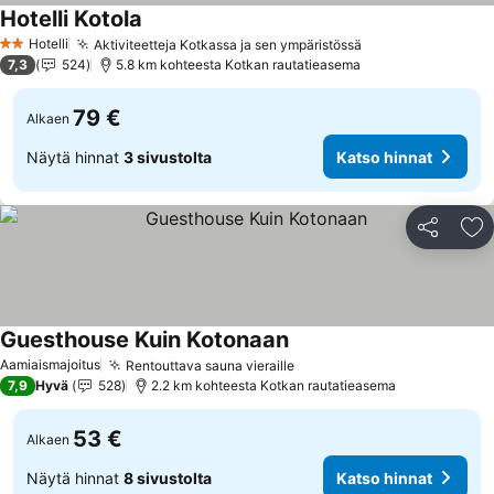
Hotelli Kotola
Hotelli
Aktiviteetteja Kotkassa ja sen ympäristössä
2 Tähtiluokitus
7,3
524
5.8 km kohteesta Kotkan rautatieasema
79 €
Alkaen
Näytä hinnat
3 sivustolta
Katso hinnat
Jaa
Li
Guesthouse Kuin Kotonaan
Aamiaismajoitus
Rentouttava sauna vieraille
7,9
Hyvä
528
2.2 km kohteesta Kotkan rautatieasema
53 €
Alkaen
Näytä hinnat
8 sivustolta
Katso hinnat