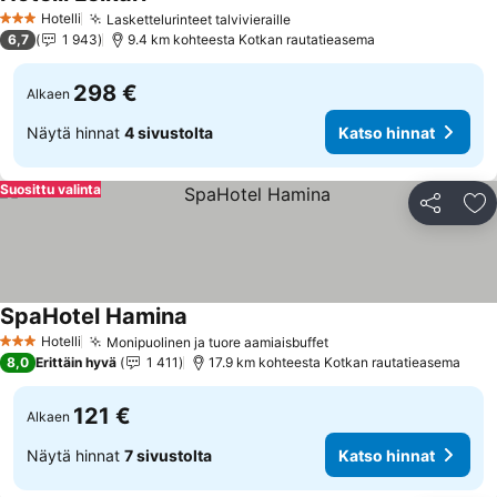
Hotelli
Laskettelurinteet talvivieraille
3 Tähtiluokitus
6,7
1 943
9.4 km kohteesta Kotkan rautatieasema
298 €
Alkaen
Näytä hinnat
4 sivustolta
Katso hinnat
Suosittu valinta
Jaa
Li
SpaHotel Hamina
Hotelli
Monipuolinen ja tuore aamiaisbuffet
3 Tähtiluokitus
8,0
Erittäin hyvä
1 411
17.9 km kohteesta Kotkan rautatieasema
121 €
Alkaen
Näytä hinnat
7 sivustolta
Katso hinnat