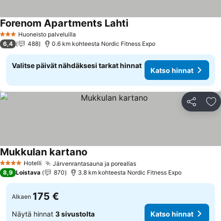
Forenom Apartments Lahti
Huoneisto palveluilla
3 Tähtiluokitus
6,4
488
0.6 km kohteesta Nordic Fitness Expo
Valitse päivät nähdäksesi tarkat hinnat
Katso hinnat
Jaa
Li
Mukkulan kartano
Hotelli
Järvenrantasauna ja poreallas
4 Tähtiluokitus
8,9
Loistava
870
3.8 km kohteesta Nordic Fitness Expo
175 €
Alkaen
Näytä hinnat
3 sivustolta
Katso hinnat