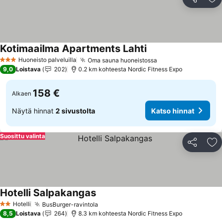
Jaa
Li
Kotimaailma Apartments Lahti
Huoneisto palveluilla
Oma sauna huoneistossa
3 Tähtiluokitus
9,0
Loistava
202
0.2 km kohteesta Nordic Fitness Expo
158 €
Alkaen
Näytä hinnat
2 sivustolta
Katso hinnat
Suosittu valinta
Jaa
Li
Hotelli Salpakangas
Hotelli
BusBurger-ravintola
2 Tähtiluokitus
8,5
Loistava
264
8.3 km kohteesta Nordic Fitness Expo