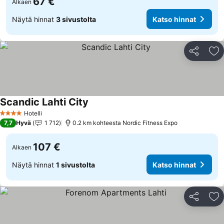
67 €
Alkaen
Näytä hinnat
3 sivustolta
Katso hinnat
Jaa
Li
Scandic Lahti City
Hotelli
4 Tähtiluokitus
7,7
Hyvä
1 712
0.2 km kohteesta Nordic Fitness Expo
107 €
Alkaen
Näytä hinnat
1 sivustolta
Katso hinnat
Jaa
Li