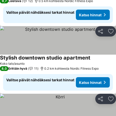
9,7
Loistava
12
0.5 km kohteesta Nordic Fitness Expo
Valitse päivät nähdäksesi tarkat hinnat
Katso hinnat
Jaa
Li
Stylish downtown studio apartment
Koko talo/asunto
8,0
Erittäin hyvä
11
0.2 km kohteesta Nordic Fitness Expo
Valitse päivät nähdäksesi tarkat hinnat
Katso hinnat
Jaa
Li