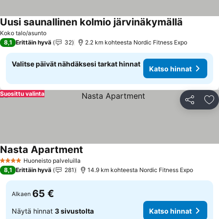
Uusi saunallinen kolmio järvinäkymällä
Koko talo/asunto
8,1
Erittäin hyvä
32
2.2 km kohteesta Nordic Fitness Expo
Valitse päivät nähdäksesi tarkat hinnat
Katso hinnat
Suosittu valinta
Jaa
Li
Nasta Apartment
Huoneisto palveluilla
4 Tähtiluokitus
8,1
Erittäin hyvä
281
14.9 km kohteesta Nordic Fitness Expo
65 €
Alkaen
Näytä hinnat
3 sivustolta
Katso hinnat