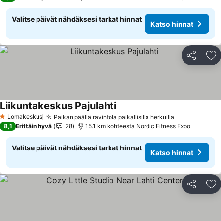
Valitse päivät nähdäksesi tarkat hinnat
Katso hinnat
Jaa
Li
Liikuntakeskus Pajulahti
Lomakeskus
Paikan päällä ravintola paikallisilla herkuilla
1 Tähtiluokitus
8,1
Erittäin hyvä
28
15.1 km kohteesta Nordic Fitness Expo
Valitse päivät nähdäksesi tarkat hinnat
Katso hinnat
Jaa
Li