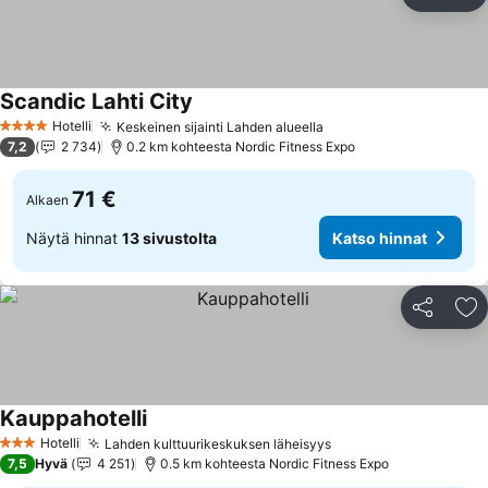
Jaa
Li
Scandic Lahti City
Hotelli
Keskeinen sijainti Lahden alueella
4 Tähtiluokitus
7,2
2 734
0.2 km kohteesta Nordic Fitness Expo
71 €
Alkaen
Näytä hinnat
13 sivustolta
Katso hinnat
Jaa
Li
Kauppahotelli
Hotelli
Lahden kulttuurikeskuksen läheisyys
3 Tähtiluokitus
7,5
Hyvä
4 251
0.5 km kohteesta Nordic Fitness Expo