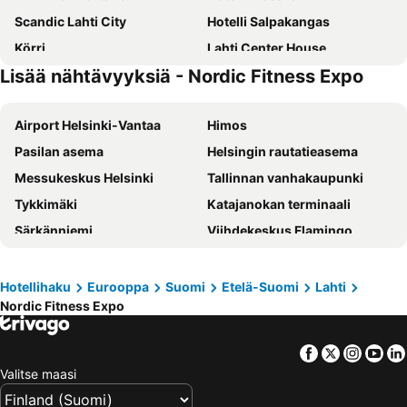
Scandic Lahti City
Hotelli Salpakangas
Körri
Lahti Center House
Lisää nähtävyyksiä - Nordic Fitness Expo
Place to Sleep Hollola
Bright & Cozy Renovated Studio In The Center
Airport Helsinki-Vantaa
Himos
Pasilan asema
Helsingin rautatieasema
Messukeskus Helsinki
Tallinnan vanhakaupunki
Tykkimäki
Katajanokan terminaali
Särkänniemi
Viihdekeskus Flamingo
Tallinnan satama
Olympiastadion Helsinki
Helsingin jäähalli
Hartwall Areena
Hotellihaku
Eurooppa
Suomi
Etelä-Suomi
Lahti
Nordic Fitness Expo
Imatran kylpylä
Laajis
Kamppi Shopping Center
Linnanmäki
Facebook
Twitter
Insta
Yo
Suomenlinna
Vesipuisto Serena
Valitse maasi
Turun satama
Tampere-talo