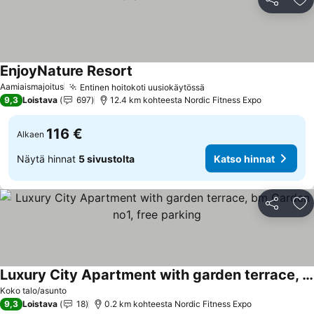
Jaa
Li
EnjoyNature Resort
Aamiaismajoitus
Entinen hoitokoti uusiokäytössä
9,3
Loistava
697
12.4 km kohteesta Nordic Fitness Expo
116 €
Alkaen
Näytä hinnat
5 sivustolta
Katso hinnat
Jaa
Li
Luxury City Apartment with garden terrace, bm Garden no1, free parking
Koko talo/asunto
9,3
Loistava
18
0.2 km kohteesta Nordic Fitness Expo