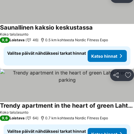
Li
Saunallinen kaksio keskustassa
Koko talo/asunto
9,8
Loistava
46
0.5 km kohteesta Nordic Fitness Expo
Valitse päivät nähdäksesi tarkat hinnat
Katso hinnat
Jaa
Li
Trendy apartment in the heart of green Lahti, free parking
Koko talo/asunto
9,6
Loistava
64
0.7 km kohteesta Nordic Fitness Expo
Valitse päivät nähdäksesi tarkat hinnat