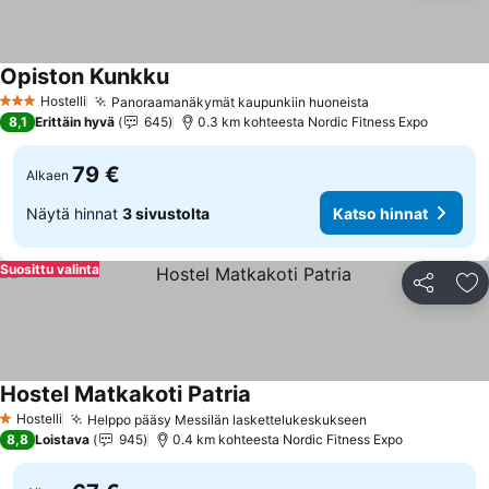
Opiston Kunkku
Hostelli
Panoraamanäkymät kaupunkiin huoneista
3 Tähtiluokitus
8,1
Erittäin hyvä
645
0.3 km kohteesta Nordic Fitness Expo
79 €
Alkaen
Näytä hinnat
3 sivustolta
Katso hinnat
Suosittu valinta
Jaa
Li
Hostel Matkakoti Patria
Hostelli
Helppo pääsy Messilän laskettelukeskukseen
1 Tähtiluokitus
8,8
Loistava
945
0.4 km kohteesta Nordic Fitness Expo