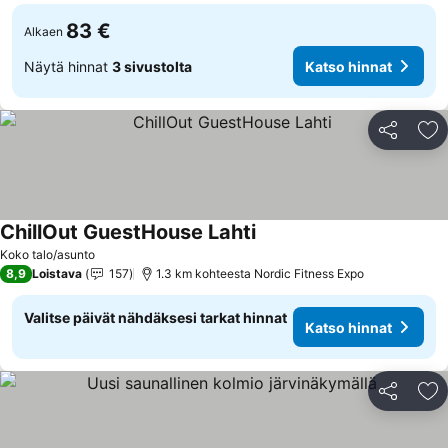
83 €
Alkaen
Näytä hinnat
3 sivustolta
Katso hinnat
Jaa
Li
ChillOut GuestHouse Lahti
Koko talo/asunto
8,9
Loistava
157
1.3 km kohteesta Nordic Fitness Expo
Valitse päivät nähdäksesi tarkat hinnat
Katso hinnat
Jaa
Li