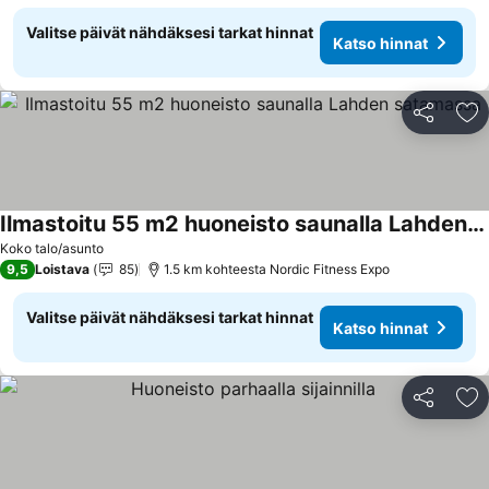
Valitse päivät nähdäksesi tarkat hinnat
Katso hinnat
Jaa
Li
Ilmastoitu 55 m2 huoneisto saunalla Lahden satamassa
Koko talo/asunto
9,5
Loistava
85
1.5 km kohteesta Nordic Fitness Expo
Valitse päivät nähdäksesi tarkat hinnat
Katso hinnat
Jaa
Li