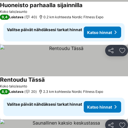
Huoneisto parhaalla sijainnilla
Koko talo/asunto
9,4
Loistava
40
0.2 km kohteesta Nordic Fitness Expo
Valitse päivät nähdäksesi tarkat hinnat
Katso hinnat
Jaa
Li
Rentoudu Tässä
Koko talo/asunto
8,9
Loistava
20
2.3 km kohteesta Nordic Fitness Expo
Valitse päivät nähdäksesi tarkat hinnat
Katso hinnat
Jaa