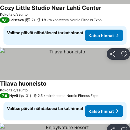
Cozy Little Studio Near Lahti Center
Koko talo/asunto
8,8
Loistava
7
1.8 km kohteesta Nordic Fitness Expo
Valitse päivät nähdäksesi tarkat hinnat
Katso hinnat
Jaa
Li
Tilava huoneisto
Koko talo/asunto
7,9
Hyvä
31
2.5 km kohteesta Nordic Fitness Expo
Valitse päivät nähdäksesi tarkat hinnat
Katso hinnat