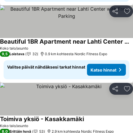
Jaa
Li
Beautiful 1BR Apartment near Lahti Center with Free Parking
Koko talo/asunto
9,5
Loistava
32
0.9 km kohteesta Nordic Fitness Expo
Valitse päivät nähdäksesi tarkat hinnat
Katso hinnat
Jaa
Li
Toimiva yksiö - Kasakkamäki
Koko talo/asunto
8,0
Erittäin hyvä
53
2.9 km kohteesta Nordic Fitness Expo