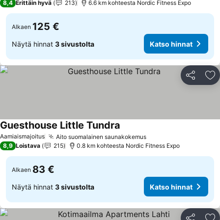
8,4
Erittäin hyvä
213
6.6 km kohteesta Nordic Fitness Expo
125 €
Alkaen
Näytä hinnat
3 sivustolta
Katso hinnat
Jaa
Li
Guesthouse Little Tundra
Aamiaismajoitus
Aito suomalainen saunakokemus
8,9
Loistava
215
0.8 km kohteesta Nordic Fitness Expo
83 €
Alkaen
Näytä hinnat
3 sivustolta
Katso hinnat