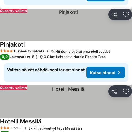
Suosittu valinta
Jaa
Li
Pinjakoti
Huoneisto palveluilla
Hiihto- ja pyöräilymahdollisuudet
4 Tähtiluokitus
9,0
Loistava
51
0.9 km kohteesta Nordic Fitness Expo
Valitse päivät nähdäksesi tarkat hinnat
Katso hinnat
Suosittu valinta
Jaa
Li
Hotelli Messilä
Hotelli
Ski-in/ski-out-yhteys Messilään
3 Tähtiluokitus