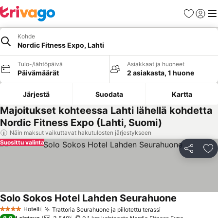
Suosikit
Kirjaud
Val
Kohde
Nordic Fitness Expo, Lahti
Tulo-/lähtöpäivä
Asiakkaat ja huoneet
Päivämäärät
2 asiakasta, 1 huone
Järjestä
Suodata
Kartta
Majoitukset kohteessa Lahti lähellä kohdetta
Nordic Fitness Expo (Lahti, Suomi)
Näin maksut vaikuttavat hakutulosten järjestykseen
Suosittu valinta
Jaa
Li
Solo Sokos Hotel Lahden Seurahuone
Hotelli
Trattoria Seurahuone ja piilotettu terassi
4 Tähtiluokitus