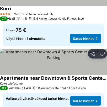
Körri
Hotelli
Yhteinen oleskelutila
4 Tähtiluokitus
7,7
Hyvä
141
15.6 km kohteesta Nordic Fitness Expo
75 €
Alkaen
Näytä hinnat
1 sivustolta
Katso hinnat
Jaa
Li
Apartments near Downtown & Sports Center with Free Parking
Koko talo/asunto
9,1
Loistava
43
1.8 km kohteesta Nordic Fitness Expo
Valitse päivät nähdäksesi tarkat hinnat
Katso hinnat