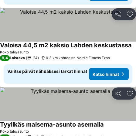
Jaa
Li
Valoisa 44,5 m2 kaksio Lahden keskustassa
Koko talo/asunto
9,4
Loistava
24
0.3 km kohteesta Nordic Fitness Expo
Valitse päivät nähdäksesi tarkat hinnat
Katso hinnat
Jaa
Li
Tyylikäs maisema-asunto asemalla
Koko talo/asunto