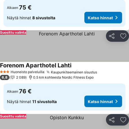
75 €
Alkaen
Näytä hinnat
8 sivustolta
Katso hinnat
Suosittu valinta
Jaa
Li
Forenom Aparthotel Lahti
Huoneisto palveluilla
Kaupunkiteemainen sisustus
3 Tähtiluokitus
6,8
2 089
0.5 km kohteesta Nordic Fitness Expo
76 €
Alkaen
Näytä hinnat
11 sivustolta
Katso hinnat
Suosittu valinta
Jaa
Li