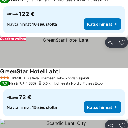
8,8
Loistava
3 549
0.1 km kohteesta Nordic Fitness Expo
122 €
Alkaen
Näytä hinnat
16 sivustolta
Katso hinnat
Suosittu valinta
Jaa
Li
GreenStar Hotel Lahti
Hotelli
Kätevä liikenteen solmukohdan sijainti
3 Tähtiluokitus
7,7
Hyvä
4 883
0.5 km kohteesta Nordic Fitness Expo
72 €
Alkaen
Näytä hinnat
15 sivustolta
Katso hinnat