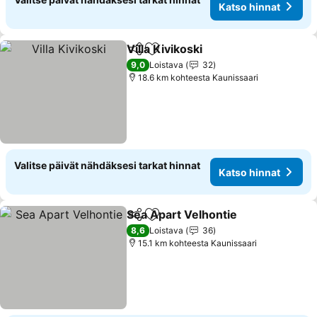
Katso hinnat
Villa Kivikoski
Jaa
Lisää suosikkeihin
Katso hinnat
9,0
Loistava
32
18.6 km kohteesta Kaunissaari
Valitse päivät nähdäksesi tarkat hinnat
Katso hinnat
Sea Apart Velhontie
Jaa
Lisää suosikkeihin
Katso 
8,6
Loistava
36
15.1 km kohteesta Kaunissaari