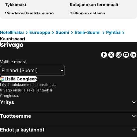
Tykkimäki
Katajanokan terminaali
Viihdekeskus Flamingo
Tallinnan satama
Olympiastadion Helsinki
Helsingin jäähalli
Hartwall Areena
Imatran kylpylä
Hotellihaku
Eurooppa
Suomi
Etelä-Suomi
Pyhtää
Kaunissaari
Kamppi Shopping Center
Linnanmäki
Suomenlinna
Vesipuisto Serena
Facebook
Twitter
Insta
Yo
Tikkurilan matkakeskus
Sappee
Valitse maasi
Ideapark
Old Porvoo
Korkeasaari
Jumbo
Lisää Googleen
Tuska Open Air Metal Festival
Länsisatama
Löydä tuloksemme helposti: lisää
trivago ensisijaiseksi lähteeksi
Puuhamaa
Rocca al Mare
Googlessa.
Yritys
Jätkäsaari
Kalasatama
Kaapelitehdas
Himos Festival
Tuotteemme
Itis
Otaniemi
Kauppatori
Nuuksio National Park
Ehdot ja käytännöt