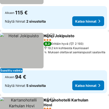
115 €
Alkaen
Näytä hinnat
2 sivustolta
Katso hinnat
Hotel Jokipuisto
Jaa
Lisää suosikkeihin
Katso hinn
3 Tähtiluokitus
8,2
Erittäin hyvä
2 193
19.2 km kohteesta Kaunissaari
Mukaan otettavat aamiaispussit saatavilla
Ka
Suosittu valinta
94 €
Alkaen
Näytä hinnat
5 sivustolta
Katso hinnat
Kartanohotelli Karhulan
Jaa
Lisää suosikkeihin
Hovi