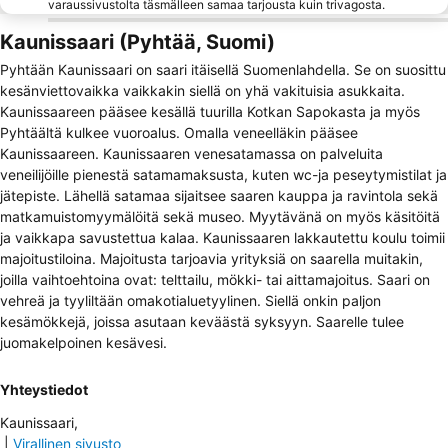
varaussivustolta täsmälleen samaa tarjousta kuin trivagosta.
Kaunissaari (Pyhtää, Suomi)
Pyhtään Kaunissaari on saari itäisellä Suomenlahdella. Se on suosittu
kesänviettovaikka vaikkakin siellä on yhä vakituisia asukkaita.
Kaunissaareen pääsee kesällä tuurilla Kotkan Sapokasta ja myös
Pyhtäältä kulkee vuoroalus. Omalla veneelläkin pääsee
Kaunissaareen. Kaunissaaren venesatamassa on palveluita
veneilijöille pienestä satamamaksusta, kuten wc-ja peseytymistilat ja
jätepiste. Lähellä satamaa sijaitsee saaren kauppa ja ravintola sekä
matkamuistomyymälöitä sekä museo. Myytävänä on myös käsitöitä
ja vaikkapa savustettua kalaa. Kaunissaaren lakkautettu koulu toimii
majoitustiloina. Majoitusta tarjoavia yrityksiä on saarella muitakin,
joilla vaihtoehtoina ovat: telttailu, mökki- tai aittamajoitus. Saari on
vehreä ja tyyliltään omakotialuetyylinen. Siellä onkin paljon
kesämökkejä, joissa asutaan keväästä syksyyn. Saarelle tulee
juomakelpoinen kesävesi.
Yhteystiedot
Kaunissaari
,
|
Virallinen sivusto