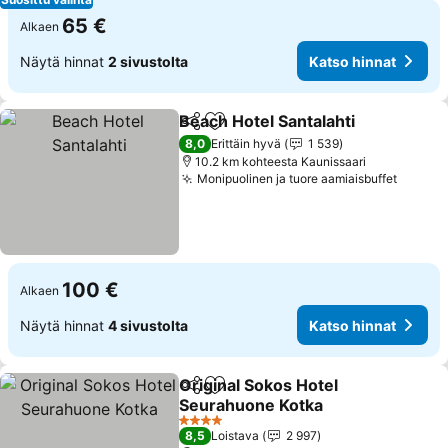
65 €
Alkaen
Näytä hinnat
2 sivustolta
Katso hinnat
Beach Hotel Santalahti
Jaa
Lisää suosikkeihin
Kat
8,0
Erittäin hyvä
1 539
10.2 km kohteesta Kaunissaari
Monipuolinen ja tuore aamiaisbuffet
Katso 
100 €
Alkaen
Näytä hinnat
4 sivustolta
Katso hinnat
Original Sokos Hotel
Jaa
Lisää suosikkeihin
Seurahuone Kotka
Katso hinnat
4 Tähtiluokitus
8,5
Loistava
2 997