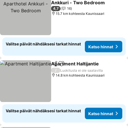
Ankkuri - Two Bedroom
Katso hinnat
4,7
16
15.7 km kohteesta Kaunissaari
Valitse päivät nähdäksesi tarkat hinnat
Katso hinnat
Apartment Haltijantie
Jaa
Lisää suosikkeihin
Kats
/
Luokitusta ei ole saatavilla
14.8 km kohteesta Kaunissaari
Valitse päivät nähdäksesi tarkat hinnat
Katso hinnat