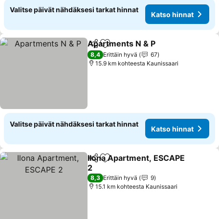
Valitse päivät nähdäksesi tarkat hinnat
Katso hinnat
Apartments N & P
Jaa
Lisää suosikkeihin
Katso hi
8,4
Erittäin hyvä
67
15.9 km kohteesta Kaunissaari
Valitse päivät nähdäksesi tarkat hinnat
Katso hinnat
Ilona Apartment, ESCAPE
Jaa
Lisää suosikkeihin
2
Katso hinnat
8,3
Erittäin hyvä
9
15.1 km kohteesta Kaunissaari