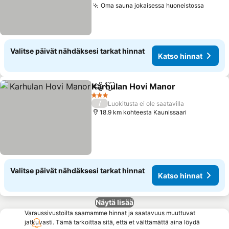
Oma sauna jokaisessa huoneistossa
Katso 
Valitse päivät nähdäksesi tarkat hinnat
Katso hinnat
Karhulan Hovi Manor
Jaa
Lisää suosikkeihin
Katso
3 Tähtiluokitus
/
Luokitusta ei ole saatavilla
18.9 km kohteesta Kaunissaari
Valitse päivät nähdäksesi tarkat hinnat
Katso hinnat
Näytä lisää
Varaussivustoilta saamamme hinnat ja saatavuus muuttuvat
jatkuvasti. Tämä tarkoittaa sitä, että et välttämättä aina löydä