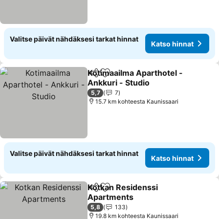
Valitse päivät nähdäksesi tarkat hinnat
Katso hinnat
Kotimaailma Aparthotel -
Jaa
Lisää suosikkeihin
Ankkuri - Studio
Katso hinnat
5,7
7
15.7 km kohteesta Kaunissaari
Valitse päivät nähdäksesi tarkat hinnat
Katso hinnat
Kotkan Residenssi
Jaa
Lisää suosikkeihin
Apartments
Katso hinnat
5,8
133
19.8 km kohteesta Kaunissaari