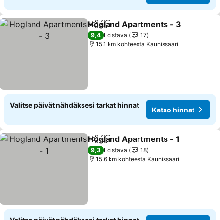
Hogland Apartments - 3
Jaa
Lisää suosikkeihin
Ka
9,4
Loistava
17
15.1 km kohteesta Kaunissaari
Valitse päivät nähdäksesi tarkat hinnat
Katso hinnat
Hogland Apartments - 1
Jaa
Lisää suosikkeihin
Ka
9,3
Loistava
18
15.6 km kohteesta Kaunissaari
Valitse päivät nähdäksesi tarkat hinnat