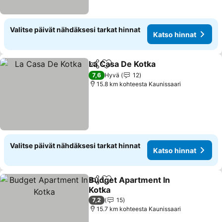
Valitse päivät nähdäksesi tarkat hinnat
Katso hinnat
La Casa De Kotka
Jaa
Lisää suosikkeihin
Katso hin
7,6
Hyvä
12
15.8 km kohteesta Kaunissaari
Valitse päivät nähdäksesi tarkat hinnat
Katso hinnat
Budget Apartment In
Jaa
Lisää suosikkeihin
Kotka
Katso hinnat
7,2
15
15.7 km kohteesta Kaunissaari