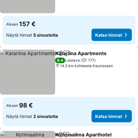
157 €
Alkaen
Näytä hinnat
5 sivustolta
Katso hinnat
Katariina Apartments
Jaa
Lisää suosikkeihin
Kats
9,4
Loistava
177
14.5 km kohteesta Kaunissaari
98 €
Alkaen
Näytä hinnat
2 sivustolta
Katso hinnat
Kotimaailma Aparthotel
Jaa
Lisää suosikkeihin