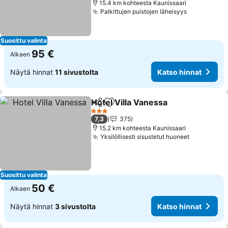
15.4 km kohteesta Kaunissaari
Palkittujen puistojen läheisyys
Katso hinn
Suosittu valinta
95 €
Alkaen
Näytä hinnat
11 sivustolta
Katso hinnat
Hotel Villa Vanessa
Jaa
Lisää suosikkeihin
Katso h
3 Tähtiluokitus
7,3
375
15.2 km kohteesta Kaunissaari
Yksilöllisesti sisustetut huoneet
Katso hin
Suosittu valinta
50 €
Alkaen
Näytä hinnat
3 sivustolta
Katso hinnat