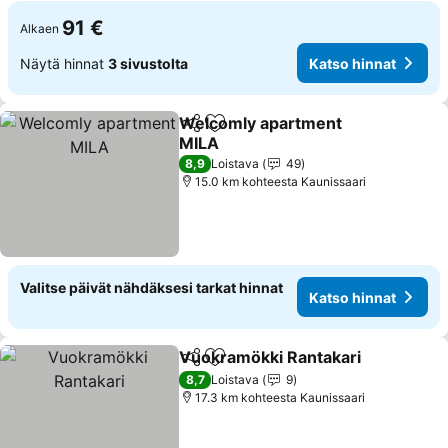
91 €
Alkaen
Näytä hinnat
3 sivustolta
Katso hinnat
Welcomly apartment
Jaa
Lisää suosikkeihin
MILA
Katso hinnat
8,9
Loistava
49
15.0 km kohteesta Kaunissaari
Valitse päivät nähdäksesi tarkat hinnat
Katso hinnat
Vuokramökki Rantakari
Jaa
Lisää suosikkeihin
Kat
8,7
Loistava
9
17.3 km kohteesta Kaunissaari