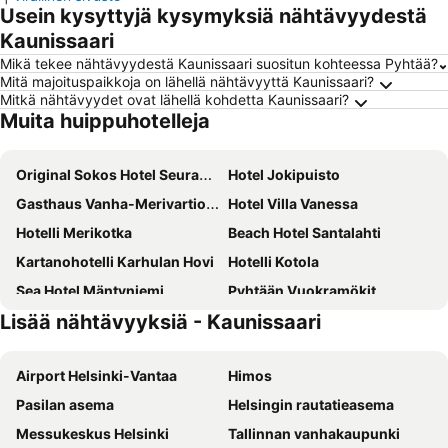
Usein kysyttyjä kysymyksiä nähtävyydestä
Kaunissaari
Mikä tekee nähtävyydestä Kaunissaari suositun kohteessa Pyhtää?
Mitä majoituspaikkoja on lähellä nähtävyyttä Kaunissaari?
Mitkä nähtävyydet ovat lähellä kohdetta Kaunissaari?
Muita huippuhotelleja
Original Sokos Hotel Seurahuone Kotka
Hotel Jokipuisto
Gasthaus Vanha-Merivartioasema
Hotel Villa Vanessa
Hotelli Merikotka
Beach Hotel Santalahti
Kartanohotelli Karhulan Hovi
Hotelli Kotola
Sea Hotel Mäntyniemi
Pyhtään Vuokramökit
Lisää nähtävyyksiä - Kaunissaari
Kotkan Residenssi Apartments
Airport Helsinki-Vantaa
Himos
Pasilan asema
Helsingin rautatieasema
Messukeskus Helsinki
Tallinnan vanhakaupunki