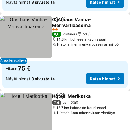
Näytä hinnat
3 sivustolta
Katso hinnat
Gasthaus Vanha-
Jaa
Lisää suosikkeihin
Merivartioasema
Katso hinnat
2 Tähtiluokitus
8,6
Loistava
538
14.8 km kohteesta Kaunissaari
Historiallinen merivartioaseman miljöö
Katso
Suosittu valinta
75 €
Alkaen
Näytä hinnat
3 sivustolta
Katso hinnat
Hotelli Merikotka
Jaa
Lisää suosikkeihin
Katso hin
7,4
1 239
15.7 km kohteesta Kaunissaari
Historiallisen rakennuksen viehätys
Katso 