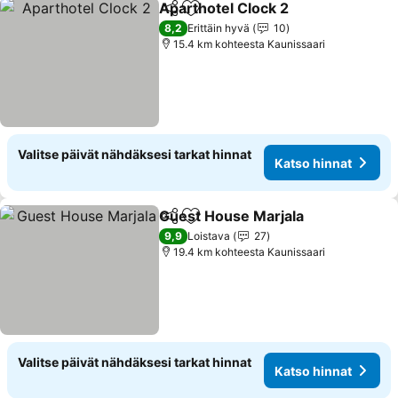
Aparthotel Clock 2
Jaa
Lisää suosikkeihin
Katso h
8,2
Erittäin hyvä
10
15.4 km kohteesta Kaunissaari
Valitse päivät nähdäksesi tarkat hinnat
Katso hinnat
Guest House Marjala
Jaa
Lisää suosikkeihin
Katso
9,9
Loistava
27
19.4 km kohteesta Kaunissaari
Valitse päivät nähdäksesi tarkat hinnat
Katso hinnat