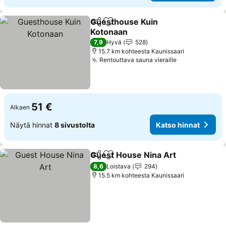
Guesthouse Kuin
Jaa
Lisää suosikkeihin
Kotonaan
Katso hinnat
7,9
Hyvä
528
15.7 km kohteesta Kaunissaari
Rentouttava sauna vieraille
Katso hinnat
51 €
Alkaen
Näytä hinnat
8 sivustolta
Katso hinnat
Guest House Nina Art
Jaa
Lisää suosikkeihin
Kats
8,6
Loistava
294
15.5 km kohteesta Kaunissaari