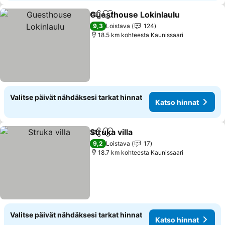
Guesthouse Lokinlaulu
Jaa
Lisää suosikkeihin
Kat
9,3
Loistava
124
18.5 km kohteesta Kaunissaari
Valitse päivät nähdäksesi tarkat hinnat
Katso hinnat
Struka villa
Jaa
Lisää suosikkeihin
Katso hinnat
9,2
Loistava
17
18.7 km kohteesta Kaunissaari
Valitse päivät nähdäksesi tarkat hinnat
Katso hinnat