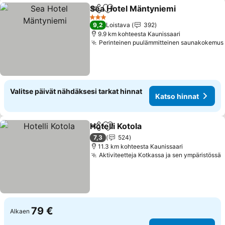
Sea Hotel Mäntyniemi
Jaa
Lisää suosikkeihin
Kats
3 Tähtiluokitus
9,2
Loistava
392
9.9 km kohteesta Kaunissaari
Perinteinen puulämmitteinen saunakokemus
Valitse päivät nähdäksesi tarkat hinnat
Katso hinnat
Hotelli Kotola
Jaa
Lisää suosikkeihin
Katso hinnat
7,3
524
11.3 km kohteesta Kaunissaari
Aktiviteetteja Kotkassa ja sen ympäristössä
K
79 €
Alkaen