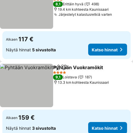
Katso hinnat
3 Tähtiluokitus
8,1
Erittäin hyvä
498
19.4 km kohteesta Kaunissaari
Järjestelyt kalastusretkiä varten
Katso hin
117 €
Alkaen
Näytä hinnat
5 sivustolta
Katso hinnat
Pyhtään Vuokramökit
Jaa
Lisää suosikkeihin
Kats
4 Tähtiluokitus
9,1
Loistava
187
13.3 km kohteesta Kaunissaari
159 €
Alkaen
Näytä hinnat
3 sivustolta
Katso hinnat