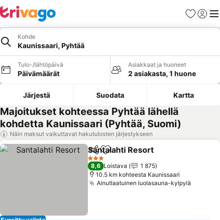
Suosikit
Kirjaud
Val
Kohde
Kaunissaari, Pyhtää
Tulo-/lähtöpäivä
Asiakkaat ja huoneet
Päivämäärät
2 asiakasta, 1 huone
Järjestä
Suodata
Kartta
Majoitukset kohteessa Pyhtää lähellä
kohdetta Kaunissaari (Pyhtää, Suomi)
Näin maksut vaikuttavat hakutulosten järjestykseen
Santalahti Resort
Jaa
Lisää suosikkeihin
Katso hin
3 Tähtiluokitus
8,6
Loistava
1 875
10.5 km kohteesta Kaunissaari
Ainutlaatuinen luolasauna-kylpylä
Katso h
Suosittu valinta