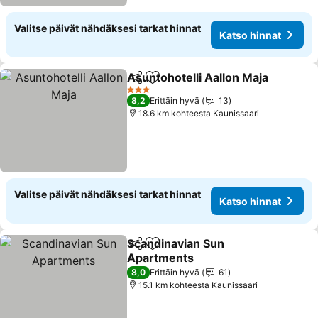
Valitse päivät nähdäksesi tarkat hinnat
Katso hinnat
Asuntohotelli Aallon Maja
Jaa
Lisää suosikkeihin
3 Tähtiluokitus
8,2
Erittäin hyvä
13
18.6 km kohteesta Kaunissaari
Valitse päivät nähdäksesi tarkat hinnat
Katso hinnat
Scandinavian Sun
Jaa
Lisää suosikkeihin
Apartments
Katso hinnat
8,0
Erittäin hyvä
61
15.1 km kohteesta Kaunissaari