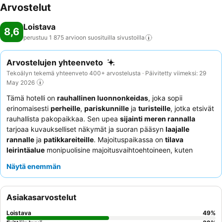
Arvostelut
Loistava
8,6
perustuu 1 875 arvioon suosituilla
sivustoilla
Arvostelujen yhteenveto
Tekoälyn tekemä yhteenveto 400+ arvostelusta · Päivitetty viimeksi: 29
May 2026
Tämä hotelli on
rauhallinen luonnonkeidas
, joka sopii
erinomaisesti
perheille
,
pariskunnille
ja
turisteille
, jotka etsivät
rauhallista pakopaikkaa. Sen upea
sijainti meren rannalla
tarjoaa kuvaukselliset näkymät ja suoran pääsyn
laajalle
rannalle
ja
patikkareiteille
. Majoituspaikassa on
tilava
leirintäalue
monipuolisine majoitusvaihtoehtoineen, kuten
viihtyisät mökit ja ainutlaatuiset lasihuvilat, joita täydentää
Näytä enemmän
ilmainen
aamusauna
merinäköalalla. Asiakkaat kehuvat
jatkuvasti
ystävällistä ja avuliasta henkilökuntaa
sekä
herkullisia
bistroburgereita
, ja saatavilla on myös
Asiakasarvostelut
lemmikkiystävällisiä vaihtoehtoja. Todella ainutlaatuisen
kokemuksen saamiseksi harkitse
lasihuvilan varaamista
Loistava
49
%