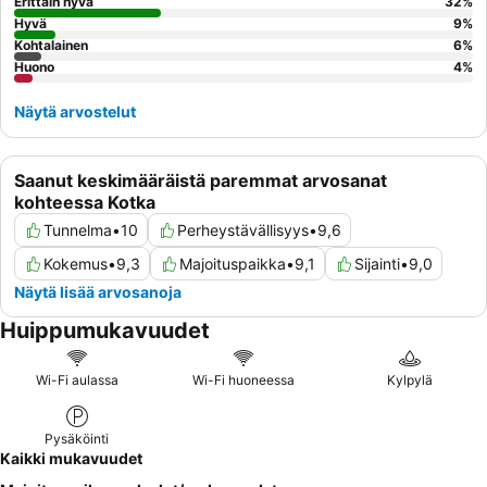
porealtaalla
.
Erittäin hyvä
32
%
Hyvä
9
%
Kohtalainen
6
%
Huono
4
%
Näytä arvostelut
Saanut keskimääräistä paremmat arvosanat
kohteessa Kotka
Tunnelma
•
10
Perheystävällisyys
•
9,6
Kokemus
•
9,3
Majoituspaikka
•
9,1
Sijainti
•
9,0
Näytä lisää arvosanoja
Huippumukavuudet
Wi-Fi aulassa
Wi-Fi huoneessa
Kylpylä
Pysäköinti
Kaikki mukavuudet