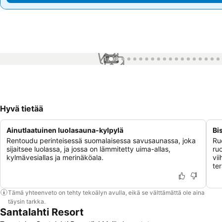
1 / 99
Hyvä tietää
Ainutlaatuinen luolasauna-kylpylä
Bi
Rentoudu perinteisessä suomalaisessa savusaunassa, joka
Ru
sijaitsee luolassa, ja jossa on lämmitetty uima-allas,
ruo
kylmävesiallas ja merinäköala.
vii
ter
Tämä yhteenveto on tehty tekoälyn avulla, eikä se välttämättä ole aina
täysin tarkka.
Santalahti Resort