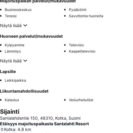
Majoituspaikan palvelut/mukavuudet
Businesskeskus
Pysäköinti
Terassi
Savuttomia huoneita
Näytä lisää
Huoneen palvelut/mukavuudet
Kylpyamme
Televisio
Lämmitys
Kaapelitelevisio
Näytä lisää
Lapsille
Leikkipaikka
Liikuntamahdollisuudet
Kalastus
Vesiurheilutilat
Sijainti
Santalahdentie 150, 48310, Kotka, Suomi
Etäisyys majoituspaikasta Santalahti Resort
Kotka
:
4.8
km