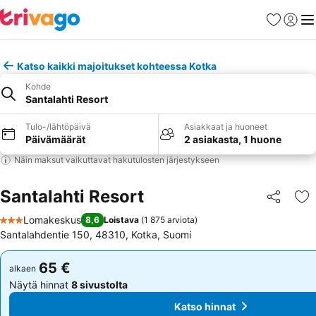
Suosikit
Kirjaud
Val
Katso kaikki majoitukset kohteessa Kotka
Kohde
Santalahti Resort
Tulo-/lähtöpäivä
Asiakkaat ja huoneet
Päivämäärät
2 asiakasta, 1 huone
Näin maksut vaikuttavat hakutulosten järjestykseen
Santalahti Resort
Jaa
Li
Lomakeskus
8,6
Loistava
(
1 875 arviota
)
3 Tähtiluokitus
Santalahdentie 150, 48310, Kotka, Suomi
65 €
65 €
alkaen
alkaen
Näytä hinnat
8 sivustolta
Näytä hinnat
8 sivustolta
Katso hinnat
Katso hinnat