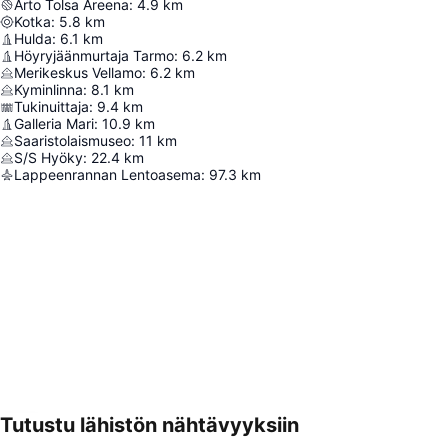
Arto Tolsa Areena
:
4.9
km
Kotka
:
5.8
km
Hulda
:
6.1
km
Höyryjäänmurtaja Tarmo
:
6.2
km
Merikeskus Vellamo
:
6.2
km
Kyminlinna
:
8.1
km
Tukinuittaja
:
9.4
km
Galleria Mari
:
10.9
km
Saaristolaismuseo
:
11
km
S/S Hyöky
:
22.4
km
Lappeenrannan Lentoasema
:
97.3
km
Tutustu lähistön nähtävyyksiin
Laajenna kartta