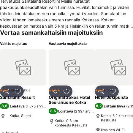
Tervetuloa Santalahti Resortiin! Meille hurautat
pääkaupunkiseudultakin vain tunnissa. Huvilat, lomamökit ja viiden
tähden leirintäalue meren rannalla - ympäri vuoden. Santalahti on
viiden tähden lomakeskus meren rannalla Kotkassa. Kotkan
keskustaan on matkaa vain 5 km ja Helsinkiin on reilun tunnin matka
Vertaa samankaltaisiin majoituksiin
uutta moottoritietä. Meille ovat myös perheenne lemmikit
tervetulleita. Nauti virkistävistä hetkistä meren rannalla, leppoisista
Valittu majoitus
Vastaavia majoituksia
löylyistä savusaunassa tai perinteisessä saunassa, suppailusta,
luontopoluista tai muista aktiviteeteista. Pyöräile vaikka fatbikella
Kotkan keskustaan! Nuku päivän päätteeksi hyvät yöunet
tasokkaassa mökissä, luksushuvilassa, leirintäalueella tai ylellisessä
villassa – tai vaikka ulkona puussa, jos haluat. Lisätietoja:
https://santalahti.fi/ tai sähköpostilla info@santalahti.fi Aukioloajat:
1.6.2019 - 11.8.2019 joka päivä 7.00-24.00
Lomakeskus
Hotelli
Hotelli
3 Tähtiluokitus
4 Tähtiluokitus
3 Tähtiluokitus
Jaa
Lisää suosikkeihin
Jaa
Lisää suosikkeihin
Jaa
Lisää suo
Santalahti Resort
Original Sokos Hotel
Hotel Jokipuisto
Seurahuone Kotka
8,6
8,2
Loistava
(
1 875 arviota
)
Erittäin hyvä
(
2 1
8,5
Loistava
(
2 997 arviota
)
Kotka, Suomi
Kotka, 5.2 km koht
Keskusta
Kotka, 0.3 km
kohteesta Keskusta
Ilmainen Wi-Fi
Kylpylä