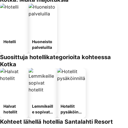
Hotelli
Huoneisto
palveluilla
Suosittuja hotellikategorioita kohteessa
Kotka
Halvat
Lemmikeill
Hotellit
hotellit
e sopivat
pysäköinni
hotellit
llä
Kohteet lähellä hotellia Santalahti Resort