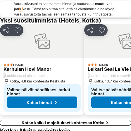
Varaussivustoilta saamamme hinnat ja saatavuus muuttuvat
jatkuvasti. Tämä tarkoittaa sitä, että et välttämättä aina löydä
varaussivustolta täsmälleen samaa tarjousta kuin trivagosta.
Yksi suosituimmista (Hotels, Kotka)
Jaa
Lisää suosikkeihin
Jaa
Lisää suosikk
Hotelli
Hotelli
3 Tähtiluokitus
3 Tähtiluokitus
Karhulan Hovi Manor
Leikari Seal La Vi
/
/
Luokitusta ei ole saatavilla
Luokitusta ei ole saatavil
Kotka, 4.8 km kohteesta Keskusta
Kotka, 10.7 km kohtee
Valitse päivät nähdäksesi tarkat
Valitse päivät nähdä
hinnat
hinnat
Katso hinnat
Katso hin
Katso kaikki majoitukset kohteessa Kotka
Kotka: Muita majoituksia