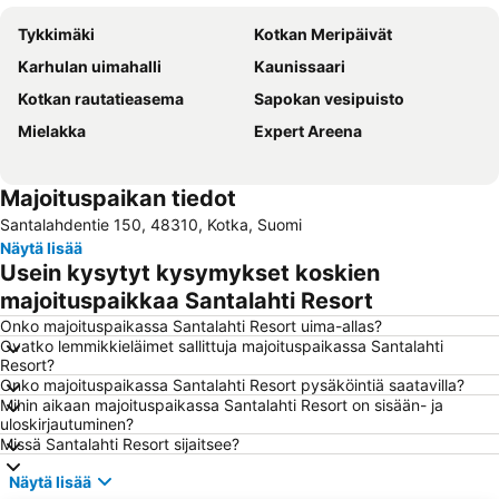
Tykkimäki
Kotkan Meripäivät
Karhulan uimahalli
Kaunissaari
Kotkan rautatieasema
Sapokan vesipuisto
Mielakka
Expert Areena
Majoituspaikan tiedot
Santalahdentie 150, 48310, Kotka, Suomi
Näytä lisää
Usein kysytyt kysymykset koskien
majoituspaikkaa Santalahti Resort
Onko majoituspaikassa Santalahti Resort uima-allas?
Ovatko lemmikkieläimet sallittuja majoituspaikassa Santalahti
Resort?
Onko majoituspaikassa Santalahti Resort pysäköintiä saatavilla?
Mihin aikaan majoituspaikassa Santalahti Resort on sisään- ja
uloskirjautuminen?
Missä Santalahti Resort sijaitsee?
Näytä lisää