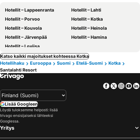
Hotellit – Lappeenranta
Hotellit – Lahti
Hotellit – Porvoo
Hotellit – Kotka
Hotellit – Kouvola
Hotellit – Heinola
Hotellit – Järvenpää
Hotellit – Hamina
Hotellit – Loviisa
Katso kaikki majoitukset kohteessa Kotka
Hotellihaku
Eurooppa
Suomi
Etelä-Suomi
Kotka
Santalahti Resort
Facebook
Twitter
Insta
Yo
Lisää Googleen
Löydä tuloksemme helposti: lisää
trivago ensisijaiseksi lähteeksi
Googlessa.
Yritys