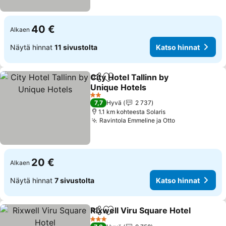
40 €
Alkaen
Näytä hinnat
11 sivustolta
Katso hinnat
City Hotel Tallinn by
Jaa
Lisää suosikkeihin
Unique Hotels
Katso hinnat
2 Tähtiluokitus
7,7
Hyvä
2 737
1.1 km kohteesta Solaris
Ravintola Emmeline ja Otto
Katso hinnat
20 €
Alkaen
Näytä hinnat
7 sivustolta
Katso hinnat
Rixwell Viru Square Hotel
Jaa
Lisää suosikkeihin
3 Tähtiluokitus