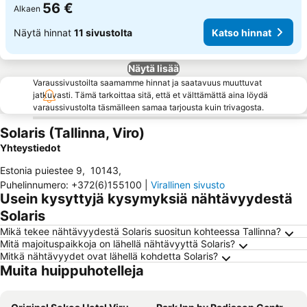
56 €
Alkaen
Näytä hinnat
11 sivustolta
Katso hinnat
Näytä lisää
Varaussivustoilta saamamme hinnat ja saatavuus muuttuvat
jatkuvasti. Tämä tarkoittaa sitä, että et välttämättä aina löydä
varaussivustolta täsmälleen samaa tarjousta kuin trivagosta.
Solaris (Tallinna, Viro)
Yhteystiedot
Estonia puiestee 9
,
10143
,
Puhelinnumero
:
+372(6)155100
|
Virallinen sivusto
Usein kysyttyjä kysymyksiä nähtävyydestä
Solaris
Mikä tekee nähtävyydestä Solaris suositun kohteessa Tallinna?
Mitä majoituspaikkoja on lähellä nähtävyyttä Solaris?
Mitkä nähtävyydet ovat lähellä kohdetta Solaris?
Muita huippuhotelleja