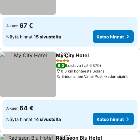
67 €
Alkaen
Näytä hinnat
15 sivustolta
Katso hinnat
My City Hotel
Jaa
Lisää suosikkeihin
Katso hinnat
4 Tähtiluokitus
9,0
Loistava
6 370
0.3 km kohteesta Solaris
Erinomainen Vana-Posti-kadun sijainti
Kats
64 €
Alkaen
Näytä hinnat
14 sivustolta
Katso hinnat
Radisson Blu Hotel