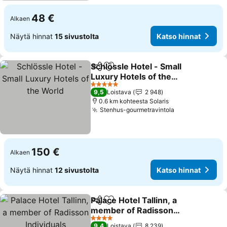
48 €
Alkaen
Näytä hinnat
15 sivustolta
Katso hinnat
Schlössle Hotel - Small
Jaa
Lisää suosikkeihin
Luxury Hotels of the
World
Katso hinnat
5 Tähtiluokitus
9,5
Loistava
2 948
0.6 km kohteesta Solaris
Stenhus-gourmetravintola
Katso hinnat
150 €
Alkaen
Näytä hinnat
12 sivustolta
Katso hinnat
Palace Hotel Tallinn, a
Jaa
Lisää suosikkeihin
member of Radisson
Individuals
Katso hinnat
4 Tähtiluokitus
9,4
Loistava
8 239