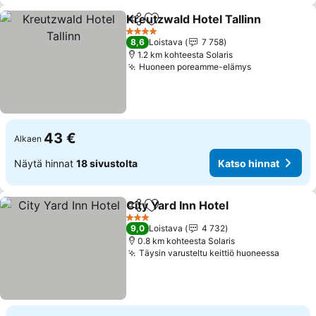
Kreutzwald Hotel Tallinn
Jaa
Lisää suosikkeihin
K
4 Tähtiluokitus
8,6
Loistava
7 758
1.2 km kohteesta Solaris
Huoneen poreamme-elämys
Katso hinna
43 €
Alkaen
Näytä hinnat
18 sivustolta
Katso hinnat
City Yard Inn Hotel
Jaa
Lisää suosikkeihin
Katso h
3 Tähtiluokitus
9,0
Loistava
4 732
0.8 km kohteesta Solaris
Täysin varusteltu keittiö huoneessa
Katso 