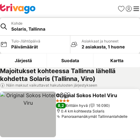
Suosikit
Kirjaud
Val
Kohde
Solaris, Tallinna
Tulo-/lähtöpäivä
Asiakkaat ja huoneet
Päivämäärät
2 asiakasta, 1 huone
Järjestä
Suodata
Kartta
Majoitukset kohteessa Tallinna lähellä
kohdetta Solaris (Tallinna, Viro)
Näin maksut vaikuttavat hakutulosten järjestykseen
Original Sokos Hotel Viru
Jaa
Lisää suosikkeihin
K
4 Tähtiluokitus
8,2
Erittäin hyvä
16 090
0.4 km kohteesta Solaris
Panoraamanäkymät Tallinnanlahdelle
Katso