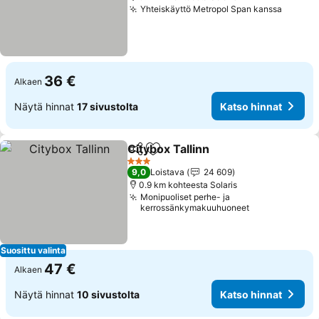
Yhteiskäyttö Metropol Span kanssa
Katso 
36 €
Alkaen
Näytä hinnat
17 sivustolta
Katso hinnat
Citybox Tallinn
Jaa
Lisää suosikkeihin
Katso hinna
3 Tähtiluokitus
9,0
Loistava
24 609
0.9 km kohteesta Solaris
Monipuoliset perhe- ja
kerrossänkymakuuhuoneet
Suosittu valinta
47 €
Alkaen
Näytä hinnat
10 sivustolta
Katso hinnat