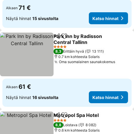
71 €
Alkaen
Näytä hinnat
15 sivustolta
Katso hinnat
Park Inn by Radisson
Jaa
Lisää suosikkeihin
Central Tallinn
Katso hinnat
4 Tähtiluokitus
8,3
Erittäin hyvä
13 111
0.7 km kohteesta Solaris
Oma suomalainen saunakokemus
Katso hi
61 €
Alkaen
Näytä hinnat
16 sivustolta
Katso hinnat
Metropol Spa Hotel
Jaa
Lisää suosikkeihin
Katso 
4 Tähtiluokitus
8,8
Loistava
8 082
0.6 km kohteesta Solaris