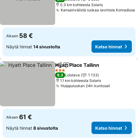
0.3 km kohteesta Solaris
Kansainvälistä ruokaa ravintola Konradissa
K
58 €
Alkaen
Näytä hinnat
14 sivustolta
Katso hinnat
Hyatt Place Tallinn
Jaa
Lisää suosikkeihin
Katso hi
3 Tähtiluokitus
9,3
Loistava
1 133
1.1 km kohteesta Solaris
Huippuluokan 24h-kuntosali
Katso hinna
61 €
Alkaen
Näytä hinnat
8 sivustolta
Katso hinnat