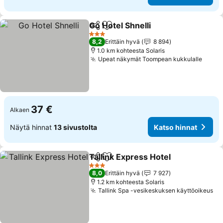
Go Hotel Shnelli
Jaa
Lisää suosikkeihin
Katso hinn
3 Tähtiluokitus
8,2
Erittäin hyvä
8 894
1.0 km kohteesta Solaris
Upeat näkymät Toompean kukkulalle
Katso
37 €
Alkaen
Näytä hinnat
13 sivustolta
Katso hinnat
Tallink Express Hotel
Jaa
Lisää suosikkeihin
Katso
3 Tähtiluokitus
8,0
Erittäin hyvä
7 927
1.2 km kohteesta Solaris
Tallink Spa -vesikeskuksen käyttöoikeus
Ka