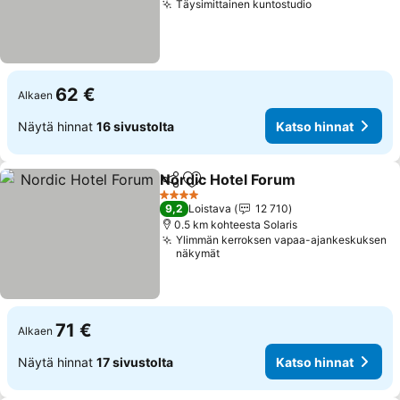
Täysimittainen kuntostudio
Katso hinnat
62 €
Alkaen
Näytä hinnat
16 sivustolta
Katso hinnat
Nordic Hotel Forum
Jaa
Lisää suosikkeihin
Katso 
4 Tähtiluokitus
9,2
Loistava
12 710
0.5 km kohteesta Solaris
Ylimmän kerroksen vapaa-ajankeskuksen
näkymät
71 €
Alkaen
Näytä hinnat
17 sivustolta
Katso hinnat