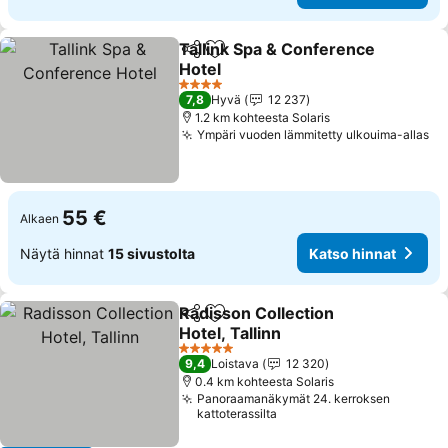
Tallink Spa & Conference
Jaa
Lisää suosikkeihin
Hotel
Katso hinnat
4 Tähtiluokitus
7,8
Hyvä
12 237
1.2 km kohteesta Solaris
Ympäri vuoden lämmitetty ulkouima-allas
Ka
55 €
Alkaen
Näytä hinnat
15 sivustolta
Katso hinnat
Radisson Collection
Jaa
Lisää suosikkeihin
Hotel, Tallinn
Katso hinnat
5 Tähtiluokitus
9,4
Loistava
12 320
0.4 km kohteesta Solaris
Panoraamanäkymät 24. kerroksen
kattoterassilta