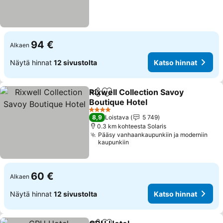
94 €
Alkaen
Näytä hinnat
12 sivustolta
Katso hinnat
Rixwell Collection Savoy
Jaa
Lisää suosikkeihin
Boutique Hotel
Katso hinnat
4 Tähtiluokitus
8,9
Loistava
5 749
0.3 km kohteesta Solaris
Pääsy vanhaankaupunkiin ja moderniin
kaupunkiin
60 €
Alkaen
Näytä hinnat
12 sivustolta
Katso hinnat