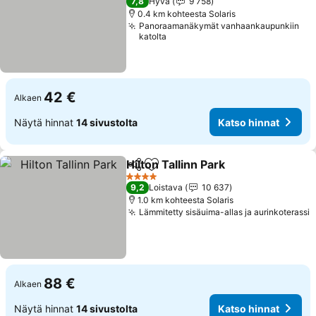
7,8
Hyvä
9 758
0.4 km kohteesta Solaris
Panoraamanäkymät vanhaankaupunkiin
katolta
42 €
Alkaen
Näytä hinnat
14 sivustolta
Katso hinnat
Hilton Tallinn Park
Jaa
Lisää suosikkeihin
Katso hi
4 Tähtiluokitus
9,2
Loistava
10 637
1.0 km kohteesta Solaris
Lämmitetty sisäuima-allas ja aurinkoterassi
K
88 €
Alkaen
Näytä hinnat
14 sivustolta
Katso hinnat