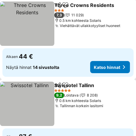
Three Crowns Residents
Jaa
Lisää suosikkeihin
K
3 Tähtiluokitus
7,3
11 029
0.5 km kohteesta Solaris
Viehättävät ullakkotyyliset huoneet
Katso 
44 €
Alkaen
Näytä hinnat
14 sivustolta
Katso hinnat
Swissotel Tallinn
Jaa
Lisää suosikkeihin
Katso hin
5 Tähtiluokitus
9,2
Loistava
8 208
0.6 km kohteesta Solaris
Tallinnan korkein lasitorni
Katso hinnat