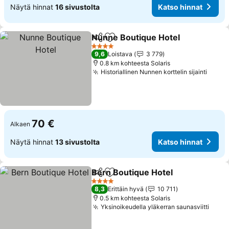
Näytä hinnat
16 sivustolta
Katso hinnat
Nunne Boutique Hotel
Jaa
Lisää suosikkeihin
Kats
4 Tähtiluokitus
9,6
Loistava
3 779
0.8 km kohteesta Solaris
Historiallinen Nunnen korttelin sijainti
Katso
70 €
Alkaen
Näytä hinnat
13 sivustolta
Katso hinnat
Bern Boutique Hotel
Jaa
Lisää suosikkeihin
Katso
4 Tähtiluokitus
8,3
Erittäin hyvä
10 711
0.5 km kohteesta Solaris
Yksinoikeudella yläkerran saunasviitti
Katso