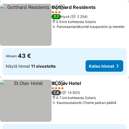
Gotthard Residents
Jaa
Lisää suosikkeihin
Katso 
3 Tähtiluokitus
7,7
Hyvä
2 254
0.9 km kohteesta Solaris
Panoraamanäkymät kaupunkiin ja merelle
Ka
43 €
Alkaen
Näytä hinnat
11 sivustolta
Katso hinnat
St.Olav Hotel
Jaa
Lisää suosikkeihin
Katso hinnat
4 Tähtiluokitus
7,4
14 932
0.7 km kohteesta Solaris
Kauneussalonki Cherie paikan päällä
Katso