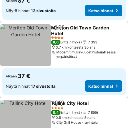
87 €
Alkaen
Näytä hinnat
13 sivustolta
Katso hinnat
Meriton Old Town Garden
Jaa
Lisää suosikkeihin
Hotel
Katso hinnat
4 Tähtiluokitus
8,0
Erittäin hyvä
7 393
0.7 km kohteesta Solaris
Modernit mukavuudet historiallisessa
ympäristössä
37 €
Alkaen
Näytä hinnat
17 sivustolta
Katso hinnat
Tallink City Hotel
Jaa
Lisää suosikkeihin
Katso hin
4 Tähtiluokitus
8,4
Erittäin hyvä
7 855
0.5 km kohteesta Solaris
City Grill House -ravintola
Katso hinnat