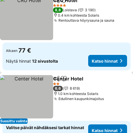
CRU Hotel
Jaa
Lisää suosikkeihin
Katso hinnat
4 Tähtiluokitus
8,8
Loistava
3 190
0.4 km kohteesta Solaris
Rentouttava höyrysauna ja sauna
Katso hi
77 €
Alkaen
Näytä hinnat
12 sivustolta
Katso hinnat
Center Hotel
Jaa
Lisää suosikkeihin
Katso hinnat
2 Tähtiluokitus
6,6
8 619
1.0 km kohteesta Solaris
Edullinen kaupunkimajoitus
Katso hinnat
Suosittu valinta
Valitse päivät nähdäksesi tarkat hinnat
Katso hinnat