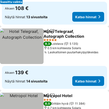
Suosittu valinta
108 €
Alkaen
Näytä hinnat
13 sivustolta
Katso hinnat
Hotel Telegraaf,
Jaa
Lisää suosikkeihin
Autograph Collection
Katso hinnat
5 Tähtiluokitus
9,3
Loistava
5 135
0.5 km kohteesta Solaris
Lasikattoinen puutarhakylpyläkeidas
Katso
139 €
Alkaen
Näytä hinnat
14 sivustolta
Katso hinnat
Metropol Hotel
Jaa
Lisää suosikkeihin
Katso hinna
3 Tähtiluokitus
8,0
Erittäin hyvä
11 384
0.7 km kohteesta Solaris