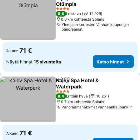
Jaa
Lisää suosikkeihin
Olümpia
Katso hinnat
4 Tähtiluokitus
8,6
Loistava
12 929
0.6 km kohteesta Solaris
Ylempien kerrosten Vanhan kaupungin
panoraamat
71 €
Alkaen
Näytä hinnat
15 sivustolta
Katso hinnat
Kalev Spa Hotel &
Jaa
Lisää suosikkeihin
Waterpark
Katso hinnat
4 Tähtiluokitus
8,4
Erittäin hyvä
10 251
0.7 km kohteesta Solaris
Panoraamanäkymät vanhaankaupunkiin
Kat
71 €
Alkaen