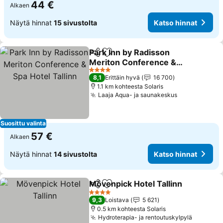
44 €
Alkaen
Näytä hinnat
15 sivustolta
Katso hinnat
Park Inn by Radisson
Jaa
Lisää suosikkeihin
Meriton Conference &
Spa Hotel Tallinn
Katso hinnat
4 Tähtiluokitus
8,1
Erittäin hyvä
16 700
1.1 km kohteesta Solaris
Laaja Aqua- ja saunakeskus
Katso hinna
Suosittu valinta
57 €
Alkaen
Näytä hinnat
14 sivustolta
Katso hinnat
Mövenpick Hotel Tallinn
Jaa
Lisää suosikkeihin
Ka
4 Tähtiluokitus
9,3
Loistava
5 621
0.5 km kohteesta Solaris
Hydroterapia- ja rentoutuskylpylä
Katso hi