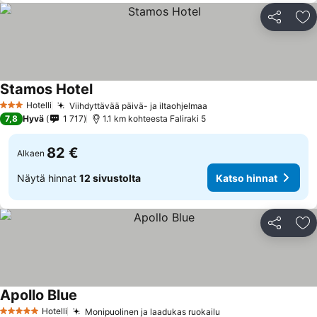
Jaa
Li
Stamos Hotel
Katso hinnat
Hotelli
Viihdyttävää päivä- ja iltaohjelmaa
Katso hinnat
3 Tähtiluokitus
7,8
Hyvä
1 717
1.1 km kohteesta Faliraki 5
82 €
Alkaen
Näytä hinnat
12 sivustolta
Katso hinnat
Jaa
Li
Apollo Blue
Katso hinnat
Hotelli
Monipuolinen ja laadukas ruokailu
Katso hinnat
5 Tähtiluokitus