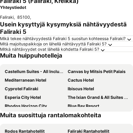
Faliraki 5 (Faliraki, Kreikka)
Yhteystiedot
Faliraki
,
85100
,
Usein kysyttyjä kysymyksiä nähtävyydestä
Faliraki 5
Mikä tekee nähtävyydestä Faliraki 5 suositun kohteessa Faliraki?
Mitä majoituspaikkoja on lähellä nähtävyyttä Faliraki 5?
Mitkä nähtävyydet ovat lähellä kohdetta Faliraki 5?
Muita huippuhotelleja
Castellum Suites - All Inclusive
Canvas by Mitsis Petit Palais
Mediterranean Hotel
Cactus Hotel
Cyprotel Faliraki
Ibiscus Hotel
Esperia City Hotel
The Ixian Grand & All Suites - Adults Only Hotel
Rhodos Horizon City
Blue Bay Resort
Muita suosittuja rantalomakohteita
Athena Hotel
Rodos Palladium Leisure & Wellness
STAY Hotel Rhodes
Arte Hotel
Rodos Rantahotellit
Faliraki Rantahotellit
Dionysos Hotel
Mitsis La Vita