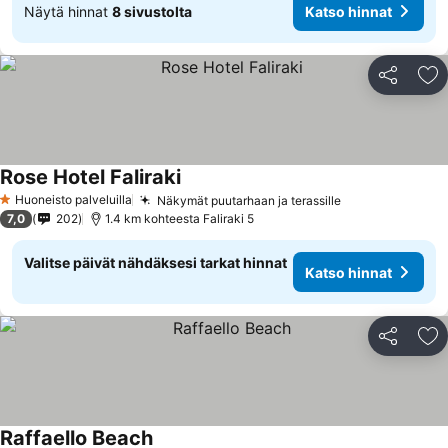
Näytä hinnat
8 sivustolta
Katso hinnat
Jaa
Li
Rose Hotel Faliraki
Katso hinnat
Huoneisto palveluilla
Näkymät puutarhaan ja terassille
Katso hinnat
1 Tähtiluokitus
7,0
202
1.4 km kohteesta Faliraki 5
Valitse päivät nähdäksesi tarkat hinnat
Katso hinnat
Jaa
Li
Raffaello Beach