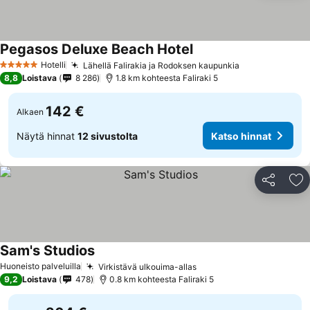
Pegasos Deluxe Beach Hotel
Katso hinnat
Hotelli
Lähellä Falirakia ja Rodoksen kaupunkia
Katso hinnat
5 Tähtiluokitus
8,8
Loistava
8 286
1.8 km kohteesta Faliraki 5
142 €
Alkaen
Näytä hinnat
12 sivustolta
Katso hinnat
Jaa
Li
Sam's Studios
Katso hinnat
Huoneisto palveluilla
Virkistävä ulkouima-allas
Katso hinnat
9,2
Loistava
478
0.8 km kohteesta Faliraki 5