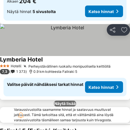
204 €
Alkaen
Näytä hinnat
5 sivustolta
Katso hinnat
Jaa
Li
Lymberia Hotel
Katso hinnat
Hotelli
Perheystävällinen ruokailu monipuolisella keittiöllä
Katso hi
3 Tähtiluokitus
7,3
1 373
0.9 km kohteesta Faliraki 5
Valitse päivät nähdäksesi tarkat hinnat
Katso hinnat
Näytä lisää
Varaussivustoilta saamamme hinnat ja saatavuus muuttuvat
jatkuvasti. Tämä tarkoittaa sitä, että et välttämättä aina löydä
varaussivustolta täsmälleen samaa tarjousta kuin trivagosta.