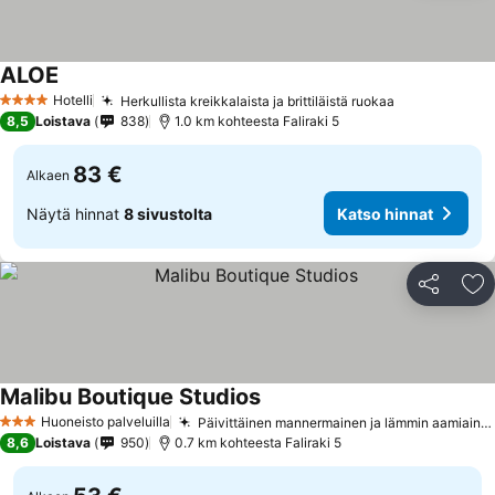
ALOE
Katso hinnat
Hotelli
Herkullista kreikkalaista ja brittiläistä ruokaa
Katso hinna
4 Tähtiluokitus
8,5
Loistava
838
1.0 km kohteesta Faliraki 5
83 €
Alkaen
Näytä hinnat
8 sivustolta
Katso hinnat
Jaa
Li
Malibu Boutique Studios
Katso hinnat
Huoneisto palveluilla
Päivittäinen mannermainen ja lämmin aamiainen
3 Tähtiluokitus
8,6
Loistava
950
0.7 km kohteesta Faliraki 5