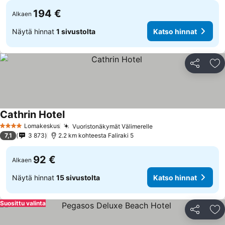
194 €
Alkaen
Näytä hinnat
1 sivustolta
Katso hinnat
Jaa
Li
Cathrin Hotel
Katso hinnat
Lomakeskus
Vuoristonäkymät Välimerelle
Katso hinnat
4 Tähtiluokitus
7,1
3 873
2.2 km kohteesta Faliraki 5
92 €
Alkaen
Näytä hinnat
15 sivustolta
Katso hinnat
Suosittu valinta
Jaa
Li