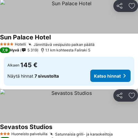
Jaa
Li
Sun Palace Hotel
Katso hinnat
Hotelli
Jännittävä vesipuisto paikan päällä
Katso hinnat
4 Tähtiluokitus
7,9
Hyvä
5 319
1.1 km kohteesta Faliraki 5
145 €
Alkaen
Näytä hinnat
7 sivustolta
Katso hinnat
Jaa
Li
Sevastos Studios
Katso hinnat
Huoneisto palveluilla
Satunnaisia grilli- ja karaokeiltoja
Katso hinn
3 Tähtiluokitus