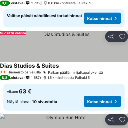
9,0
Loistava
2 732
0.6 km kohteesta Faliraki 5
Valitse päivät nähdäksesi tarkat hinnat
Katso hinnat
Suosittu valinta
Jaa
Li
Dias Studios & Suites
Katso hinnat
Huoneisto palveluilla
Paikan päällä minijalkapallokenttä
Katso hinna
2 Tähtiluokitus
8,8
Loistava
1 687
1.5 km kohteesta Faliraki 5
63 €
Alkaen
Näytä hinnat
10 sivustolta
Katso hinnat
Jaa
Li