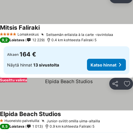
Jaa
Li
Mitsis Faliraki
Katso hinnat
Lomakeskus
Seitsemän erilaista à la carte -ravintolaa
Katso hi
5 Tähtiluokitus
9,2
Loistava
12 229
0.4 km kohteesta Faliraki 5
164 €
Alkaen
Näytä hinnat
13 sivustolta
Katso hinnat
Suosittu valinta
Jaa
Li
Elpida Beach Studios
Katso hinnat
Huoneisto palveluilla
Junior-sviitit omilla uima-altailla
Katso hinnat
1 Tähtiluokitus
8,5
Loistava
1 013
0.9 km kohteesta Faliraki 5