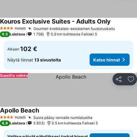
Kouros Exclusive Suites - Adults Only
Katso hinna
Hotelli
Gourmet-kreikkalais-aasialainen fuusioruokailu
Katso hin
4 Tähtiluokitus
9,5
Loistava
1 758
0.9 km kohteesta Faliraki 5
102 €
Alkaen
Näytä hinnat
13 sivustolta
Katso hinnat
Suosittu valinta
Jaa
Li
Apollo Beach
Katso hinnat
Hotelli
Suora pääsy rannalle nurmialueilta
Katso hinnat
4 Tähtiluokitus
8,9
Loistava
5 833
0.5 km kohteesta Faliraki 5
Valitse päivät nähdäksesi tarkat hinnat