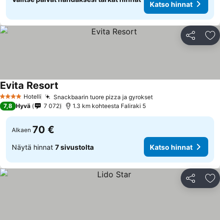
Katso hinnat
Jaa
Li
Evita Resort
Katso hinnat
Hotelli
Snackbaarin tuore pizza ja gyrokset
Katso hinnat
4 Tähtiluokitus
7,8
Hyvä
7 072
1.3 km kohteesta Faliraki 5
70 €
Alkaen
Näytä hinnat
7 sivustolta
Katso hinnat
Jaa
Li