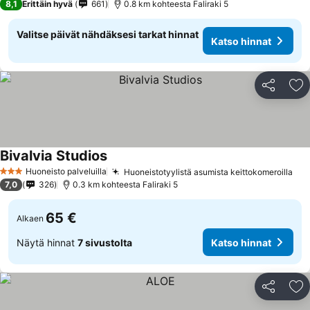
8,1
Erittäin hyvä
661
0.8 km kohteesta Faliraki 5
Valitse päivät nähdäksesi tarkat hinnat
Katso hinnat
Jaa
Li
Bivalvia Studios
Katso hinnat
Huoneisto palveluilla
Huoneistotyylistä asumista keittokomeroilla
Kat
3 Tähtiluokitus
7,0
326
0.3 km kohteesta Faliraki 5
65 €
Alkaen
Näytä hinnat
7 sivustolta
Katso hinnat
Jaa
Li