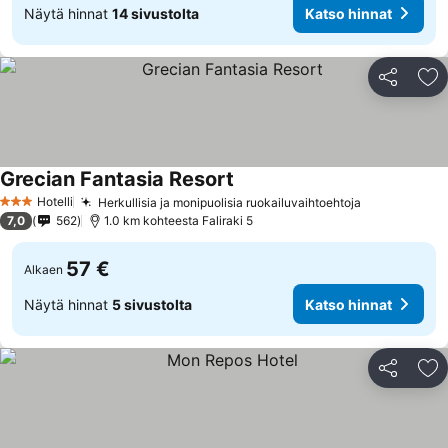
Näytä hinnat
14 sivustolta
Katso hinnat
Jaa
Li
Grecian Fantasia Resort
Katso hinnat
Hotelli
Herkullisia ja monipuolisia ruokailuvaihtoehtoja
Katso hinna
3 Tähtiluokitus
7,0
562
1.0 km kohteesta Faliraki 5
57 €
Alkaen
Näytä hinnat
5 sivustolta
Katso hinnat
Jaa
Li