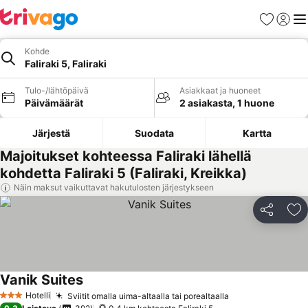
Suosikit
Kirjaud
Val
Kohde
Faliraki 5, Faliraki
Tulo-/lähtöpäivä
Asiakkaat ja huoneet
Päivämäärät
2 asiakasta, 1 huone
Järjestä
Suodata
Kartta
Majoitukset kohteessa Faliraki lähellä
kohdetta Faliraki 5 (Faliraki, Kreikka)
Näin maksut vaikuttavat hakutulosten järjestykseen
Jaa
Li
Vanik Suites
Katso hinnat
Hotelli
Sviitit omalla uima-altaalla tai porealtaalla
Katso hinnat
3 Tähtiluokitus