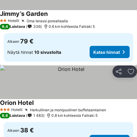
Jimmy’s Garden
Katso hinnat
Hotelli
Oma terassi porealtaalla
Katso hinnat
2 Tähtiluokitus
9,4
Loistava
336
0.6 km kohteesta Faliraki 5
79 €
Alkaen
Näytä hinnat
10 sivustolta
Katso hinnat
Jaa
Li
Orion Hotel
Katso hinnat
Hotelli
Herkullinen ja monipuolinen buffetaamiainen
Katso hinnat
3 Tähtiluokitus
8,6
Loistava
1 483
0.8 km kohteesta Faliraki 5
38 €
Alkaen