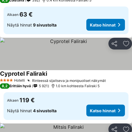
9,3
Loistava
392
0.4 km kohteesta Faliraki 5
63 €
Alkaen
Näytä hinnat
9 sivustolta
Katso hinnat
Jaa
Li
Cyprotel Faliraki
Katso hinnat
Hotelli
Rinteessä sijaitseva ja monipuoliset näkymät
Katso hinna
4 Tähtiluokitus
8,2
Erittäin hyvä
5 921
1.0 km kohteesta Faliraki 5
119 €
Alkaen
Näytä hinnat
4 sivustolta
Katso hinnat