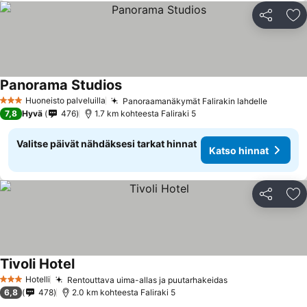
Jaa
Li
Panorama Studios
Katso hinnat
Huoneisto palveluilla
Panoraamanäkymät Falirakin lahdelle
Katso h
3 Tähtiluokitus
7,8
Hyvä
476
1.7 km kohteesta Faliraki 5
Valitse päivät nähdäksesi tarkat hinnat
Katso hinnat
Jaa
Li
Tivoli Hotel
Katso hinnat
Hotelli
Rentouttava uima-allas ja puutarhakeidas
Katso hinnat
3 Tähtiluokitus
6,8
478
2.0 km kohteesta Faliraki 5