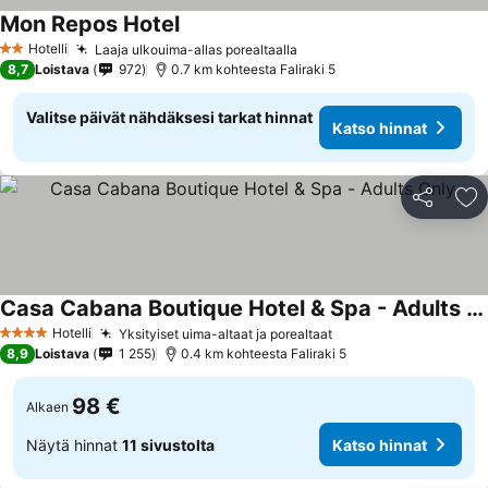
Mon Repos Hotel
Katso hinnat
Hotelli
Laaja ulkouima-allas porealtaalla
Katso hinnat
2 Tähtiluokitus
8,7
Loistava
972
0.7 km kohteesta Faliraki 5
Valitse päivät nähdäksesi tarkat hinnat
Katso hinnat
Jaa
Li
Casa Cabana Boutique Hotel & Spa - Adults Only
Katso hinnat
Hotelli
Yksityiset uima-altaat ja porealtaat
Katso hinnat
4 Tähtiluokitus
8,9
Loistava
1 255
0.4 km kohteesta Faliraki 5
98 €
Alkaen
Näytä hinnat
11 sivustolta
Katso hinnat