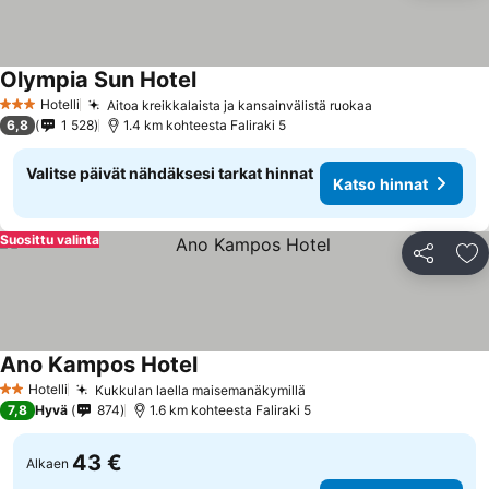
Olympia Sun Hotel
Katso hinnat
Hotelli
Aitoa kreikkalaista ja kansainvälistä ruokaa
Katso hinnat
3 Tähtiluokitus
6,8
1 528
1.4 km kohteesta Faliraki 5
Valitse päivät nähdäksesi tarkat hinnat
Katso hinnat
Suosittu valinta
Jaa
Li
Ano Kampos Hotel
Katso hinnat
Hotelli
Kukkulan laella maisemanäkymillä
Katso hinnat
2 Tähtiluokitus
7,8
Hyvä
874
1.6 km kohteesta Faliraki 5
43 €
Alkaen