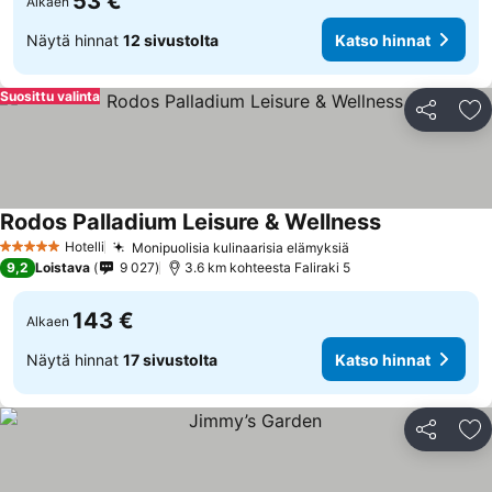
53 €
Alkaen
Näytä hinnat
12 sivustolta
Katso hinnat
Suosittu valinta
Jaa
Li
Rodos Palladium Leisure & Wellness
Katso hinnat
Hotelli
Monipuolisia kulinaarisia elämyksiä
Katso hinnat
5 Tähtiluokitus
9,2
Loistava
9 027
3.6 km kohteesta Faliraki 5
143 €
Alkaen
Näytä hinnat
17 sivustolta
Katso hinnat
Jaa
Li