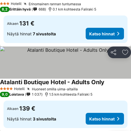
Katso hinnat
Hotelli
Erinomainen rannan tuntumassa
Katso hinnat
3 Tähtiluokitus
8,2
Erittäin hyvä
668
0.1 km kohteesta Faliraki 5
131 €
Alkaen
Näytä hinnat
7 sivustolta
Katso hinnat
Jaa
Li
Atalanti Boutique Hotel - Adults Only
Katso hinna
Hotelli
Huoneet omilla uima-altailla
Katso hinnat
4 Tähtiluokitus
9,0
Loistava
1 037
1.5 km kohteesta Faliraki 5
139 €
Alkaen
Näytä hinnat
3 sivustolta
Katso hinnat