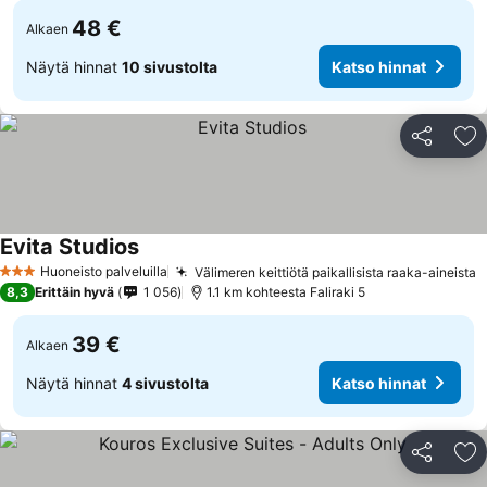
48 €
Alkaen
Näytä hinnat
10 sivustolta
Katso hinnat
Jaa
Li
Evita Studios
Katso hinnat
Huoneisto palveluilla
Välimeren keittiötä paikallisista raaka-aineista
K
3 Tähtiluokitus
8,3
Erittäin hyvä
1 056
1.1 km kohteesta Faliraki 5
39 €
Alkaen
Näytä hinnat
4 sivustolta
Katso hinnat
Jaa
Li