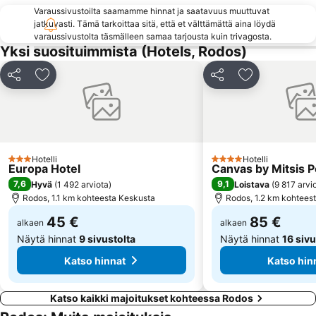
Agathi
Mandráki
Varaussivustoilta saamamme hinnat ja saatavuus muuttuvat
Orfanidou
«The Blue Orange Band» live Friday's
jatkuvasti. Tämä tarkoittaa sitä, että et välttämättä aina löydä
varaussivustolta täsmälleen samaa tarjousta kuin trivagosta.
Rodini Park
Lardos
Yksi suosituimmista (Hotels, Rodos)
Kon Tiki
26. 28th October - NO anniversary
Jaa
Lisää suosikkeihin
Jaa
Lisää suosikk
Diagoras Stadium
Symi
Golden Beach
Palace of the Grandmaster
Archaeological Museum of Rhodes
Delfinia
Anthony Quinn's bay
Kolymbia A - Limanaki
Hotelli
Hotelli
3 Tähtiluokitus
4 Tähtiluokitus
Pedi
Embonas Natural Kyparissos Forest
Europa Hotel
Canvas by Mitsis Pe
7,6
9,1
Hyvä
(
1 492 arviota
)
Loistava
(
9 817 arvi
Marmaris Yacht Marina
Τhe Street of the Knights
Rodos, 1.1 km kohteesta Keskusta
Rodos, 1.2 km kohtees
45 €
85 €
alkaen
alkaen
Näytä hinnat
9 sivustolta
Näytä hinnat
16 sivu
Katso hinnat
Katso hin
Katso kaikki majoitukset kohteessa Rodos