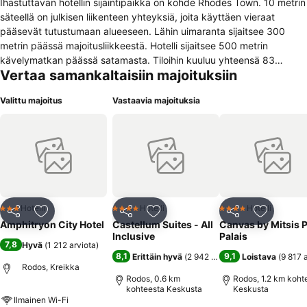
Ihastuttavan hotellin sijaintipaikka on kohde Rhodes Town. 10 metrin
säteellä on julkisen liikenteen yhteyksiä, joita käyttäen vieraat
pääsevät tutustumaan alueeseen. Lähin uimaranta sijaitsee 300
metrin päässä majoitusliikkeestä. Hotelli sijaitsee 500 metrin
kävelymatkan päässä satamasta. Tiloihin kuuluu yhteensä 83
Vertaa samankaltaisiin majoituksiin
viihtyisää huonetta. Tarjottujen palveluiden ja mukavuuksien lisäksi
asiakkaat voivat käyttää Internetiä joko kaapeliyhteydellä tai
Valittu majoitus
Vastaavia majoituksia
langattomana. Lisäksi vastaanotto palvelee tiloissa koko päivän. Ei
vauvasänkyä saatavilla tässä majoituspaikassa. Hotelli ei hyväksy
lemmikkivieraita.
Hotelli
Hotelli
Hotelli
3 Tähtiluokitus
4 Tähtiluokitus
4 Tähtiluokitus
Jaa
Lisää suosikkeihin
Jaa
Lisää suosikkeihin
Jaa
Lisää suo
Amphitryon City Hotel
Castellum Suites - All
Canvas by Mitsis P
Inclusive
Palais
7,8
Hyvä
(
1 212 arviota
)
8,1
9,1
Erittäin hyvä
(
2 942 arviota
)
Loistava
(
9 817 
Rodos, Kreikka
Rodos, 0.6 km
Rodos, 1.2 km koht
kohteesta Keskusta
Keskusta
Ilmainen Wi-Fi