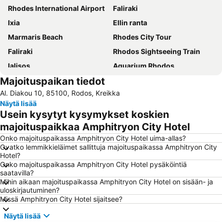
Rhodes International Airport
Faliraki
Ixia
Ellin ranta
Marmaris Beach
Rhodes City Tour
Faliraki
Rhodos Sightseeing Train
Ialisos
Aquarium Rhodos
Majoituspaikan tiedot
Old Town Gates
Rodon
Al. Diakou 10, 85100, Rodos, Kreikka
Μedieval city of Rhodes
Water Park Faliraki
Näytä lisää
Afandou
Cactus
Usein kysytyt kysymykset koskien
Kallithea terme
Pallas - 5 Cinemas Center
majoituspaikkaa Amphitryon City Hotel
Icmeler II Public Beach
Acropolis of Lindos
Onko majoituspaikassa Amphitryon City Hotel uima-allas?
Ovatko lemmikkieläimet sallittuja majoituspaikassa Amphitryon City
Icmeler Beach
Mandraki
Hotel?
Onko majoituspaikassa Amphitryon City Hotel pysäköintiä
Faliraki 1
Kolimbia
saatavilla?
Castellum
Mantomata
Mihin aikaan majoituspaikassa Amphitryon City Hotel on sisään- ja
uloskirjautuminen?
Stegna
Aqua Dream Water Park
Missä Amphitryon City Hotel sijaitsee?
Melina Merkouri - Medieval Moat Theater
Tsambika Beach
Näytä lisää