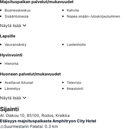
Majoituspaikan palvelut/mukavuudet
Businesskeskus
Kahvila
Sisääntuloaula
Nopea sisään-/uloskirjautuminen
Näytä lisää
Lapsille
Vauvansänky
Lastenhoito
Hyvinvointi
Hieronta
Huoneen palvelut/mukavuudet
Avattavat ikkunat
Televisio
Lämmitys
Ilmastointi
Näytä lisää
Sijainti
Al. Diakou 10, 85100, Rodos, Kreikka
Etäisyys majoituspaikasta Amphitryon City Hotel
Suurmestarin Palatsi
:
0.3
km