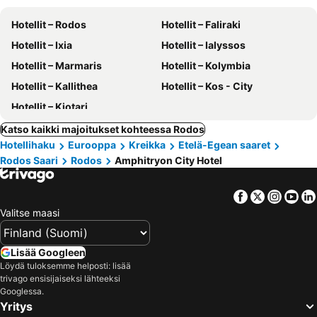
Hotellit – Rodos
Hotellit – Faliraki
Hotellit – Ixia
Hotellit – Ialyssos
Hotellit – Marmaris
Hotellit – Kolymbia
Hotellit – Kallithea
Hotellit – Kos - City
Hotellit – Kiotari
Katso kaikki majoitukset kohteessa Rodos
Hotellihaku
Eurooppa
Kreikka
Etelä-Egean saaret
Rodos Saari
Rodos
Amphitryon City Hotel
Facebook
Twitter
Insta
Yo
Valitse maasi
Lisää Googleen
Löydä tuloksemme helposti: lisää
trivago ensisijaiseksi lähteeksi
Googlessa.
Yritys