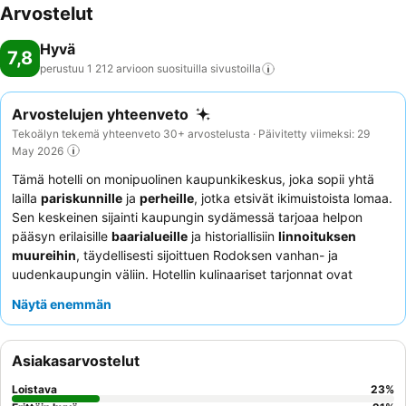
Arvostelut
Hyvä
7,8
perustuu 1 212 arvioon suosituilla
sivustoilla
Arvostelujen yhteenveto
Tekoälyn tekemä yhteenveto 30+ arvostelusta · Päivitetty viimeksi: 29
May 2026
Tämä hotelli on monipuolinen kaupunkikeskus, joka sopii yhtä
lailla
pariskunnille
ja
perheille
, jotka etsivät ikimuistoista lomaa.
Sen keskeinen sijainti kaupungin sydämessä tarjoaa helpon
pääsyn erilaisille
baarialueille
ja historiallisiin
linnoituksen
muureihin
, täydellisesti sijoittuen Rodoksen vanhan- ja
uudenkaupungin väliin. Hotellin kulinaariset tarjonnat ovat
kohokohta, ja vieraat kehuvat jatkuvasti
maukkaita ruokia
ja
Näytä enemmän
ruoan laatua, erityisesti jatkuvasti täydennettyä aamiaispöytää.
Vieraat kehuvat jatkuvasti henkilökunnan poikkeuksellista
ystävällisyyttä ja avuliaisuutta, ja
vastaanoton henkilökunta
Asiakasarvostelut
saa usein kiitosta vieraanvaraisesta asenteestaan ja paikallisista
vinkeistään. Rauhallisempaa oleskelua varten vieraiden tulisi
Loistava
23
%