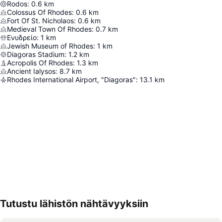
Rodos
:
0.6
km
Colossus Of Rhodes
:
0.6
km
Fort Of St. Nicholaos
:
0.6
km
Medieval Town Of Rhodes
:
0.7
km
Ενυδρείο
:
1
km
Jewish Museum of Rhodes
:
1
km
Diagoras Stadium
:
1.2
km
Acropolis Of Rhodes
:
1.3
km
Ancient Ialysos
:
8.7
km
Rhodes International Airport, "Diagoras"
:
13.1
km
Tutustu lähistön nähtävyyksiin
Laajenna kartta