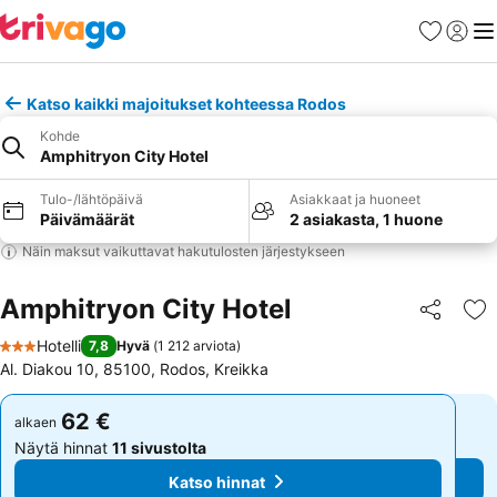
Suosikit
Kirjaud
Val
Katso kaikki majoitukset kohteessa Rodos
Kohde
Amphitryon City Hotel
Tulo-/lähtöpäivä
Asiakkaat ja huoneet
Päivämäärät
2 asiakasta, 1 huone
Näin maksut vaikuttavat hakutulosten järjestykseen
Amphitryon City Hotel
Jaa
Li
Hotelli
7,8
Hyvä
(
1 212 arviota
)
3 Tähtiluokitus
Al. Diakou 10, 85100, Rodos, Kreikka
62 €
62 €
alkaen
alkaen
Näytä hinnat
11 sivustolta
Näytä hinnat
11 sivustolta
Katso hinnat
Katso hinnat