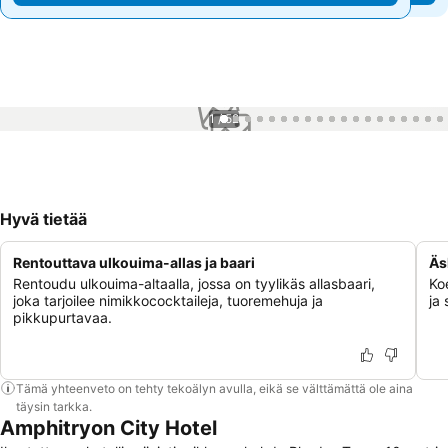
1 / 52
Hyvä tietää
Rentouttava ulkouima-allas ja baari
Äs
Rentoudu ulkouima-altaalla, jossa on tyylikäs allasbaari,
Koe
joka tarjoilee nimikkococktaileja, tuoremehuja ja
ja 
pikkupurtavaa.
Tämä yhteenveto on tehty tekoälyn avulla, eikä se välttämättä ole aina
täysin tarkka.
Amphitryon City Hotel