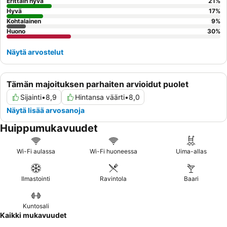
pyytää huonetta puutarhan puolelta välttääkseen kadun tai
Erittäin hyvä
21
%
rakennustyömaan melua.
Hyvä
17
%
Kohtalainen
9
%
Huono
30
%
Näytä arvostelut
Tämän majoituksen parhaiten arvioidut puolet
Sijainti
•
8,9
Hintansa väärti
•
8,0
Näytä lisää arvosanoja
Huippumukavuudet
Wi-Fi aulassa
Wi-Fi huoneessa
Uima-allas
Ilmastointi
Ravintola
Baari
Kuntosali
Kaikki mukavuudet