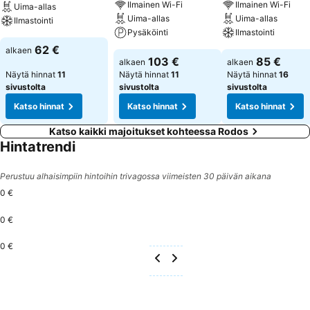
Ilmainen Wi-Fi
Ilmainen Wi-Fi
Uima-allas
Uima-allas
Uima-allas
Ilmastointi
Pysäköinti
Ilmastointi
62 €
alkaen
103 €
85 €
alkaen
alkaen
Näytä hinnat
11
Näytä hinnat
11
Näytä hinnat
16
sivustolta
sivustolta
sivustolta
Katso hinnat
Katso hinnat
Katso hinnat
Katso kaikki majoitukset kohteessa Rodos
Hintatrendi
Perustuu alhaisimpiin hintoihin trivagossa viimeisten 30 päivän aikana
0 €
0 €
0 €