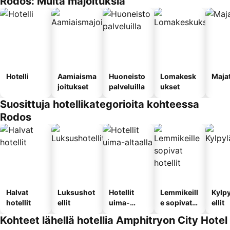
Rodos: Muita majoituksia
Hotelli
Aamiaisma
Huoneisto
Lomakesk
Maja
joitukset
palveluilla
ukset
Suosittuja hotellikategorioita kohteessa
Rodos
Halvat
Luksushot
Hotellit
Lemmikeill
Kylp
hotellit
ellit
uima-
e sopivat
ellit
altaalla
hotellit
Kohteet lähellä hotellia Amphitryon City Hotel