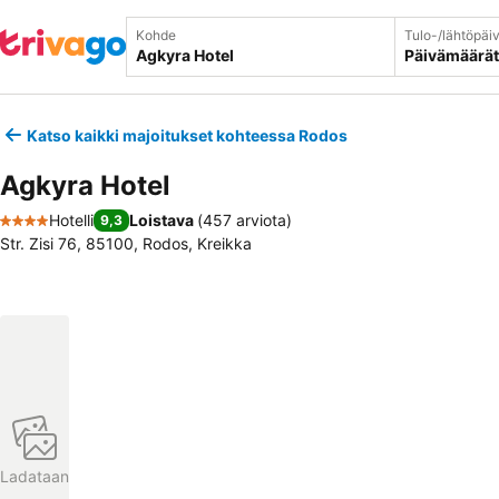
Kohde
Tulo-/lähtöpäi
Päivämäärät
Katso kaikki majoitukset kohteessa Rodos
Agkyra Hotel
Hotelli
Loistava
(
457 arviota
)
9,3
4 Tähtiluokitus
Str. Zisi 76, 85100, Rodos, Kreikka
Ladataan