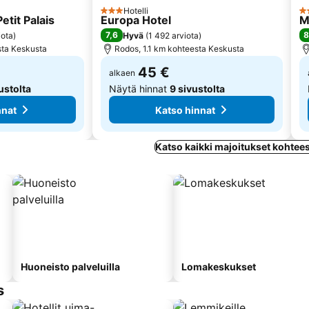
Hotelli
3 Tähtiluokitus
4 
etit Palais
Europa Hotel
M
7,6
8
iota
)
Hyvä
(
1 492 arviota
)
sta Keskusta
Rodos, 1.1 km kohteesta Keskusta
45 €
alkaen
ustolta
Näytä hinnat
9 sivustolta
nnat
Katso hinnat
Katso kaikki majoitukset kohte
Huoneisto palveluilla
Lomakeskukset
s