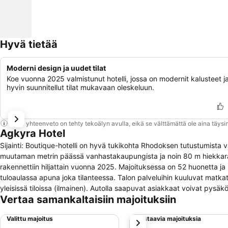
Hyvä tietää
Moderni design ja uudet tilat
Koe vuonna 2025 valmistunut hotelli, jossa on modernit kalusteet j
hyvin suunnitellut tilat mukavaan oleskeluun.
Tämä yhteenveto on tehty tekoälyn avulla, eikä se välttämättä ole aina täysin
Agkyra Hotel
Sijainti: Boutique-hotelli on hyvä tukikohta Rhodoksen tutustumista vart
muutaman metrin päässä vanhastakaupungista ja noin 80 m hiekkaranna
rakennettiin hiljattain vuonna 2025. Majoituksessa on 52 huonetta ja 
tuloaulassa apuna joka tilanteessa. Talon palveluihin kuuluvat matka
yleisissä tiloissa (ilmainen). Autolla saapuvat asiakkaat voivat pysäkö
Vertaa samankaltaisiin majoituksiin
lisäksi maksullinen lastenhoitopalvelu erillisestä pyynnöstä, autonvu
oma lentokenttäbussi. Pyöräilijöille on pyörätelineet ilmainen ja py
Valittu majoitus
Vastaavia majoituksia
seuraava
kopiokone. Huonevarustus: Huoneissa on ilmastointilaite ja lämmitys.