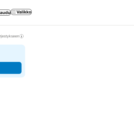
Valikko
jaudu
rjestykseen