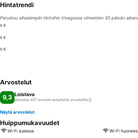
Hintatrendi
Perustuu alhaisimpiin hintoihin trivagossa viimeisten 30 päivän aikan
0 €
0 €
0 €
Arvostelut
Loistava
9,3
perustuu 457 arvioon suosituilla
sivustoilla
Näytä arvostelut
Huippumukavuudet
Wi-Fi aulassa
Wi-Fi huonees