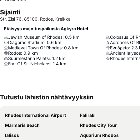
Sijainti
Str. Zisi 76, 85100, Rodos, Kreikka
Etäisyys majoituspaikasta Agkyra Hotel
Jewish Museum of Rhodes
:
0.5
km
Colossus Of R
Diagoras Stadium
:
0.6
km
Acropolis Of 
Medieval Town Of Rhodes
:
0.8
km
Ενυδρείο
:
2.3
Rodos
:
0.9
km
Ancient Ialyso
Suurmestarin Palatsi
:
1.2
km
Fort Of St. Nicholaos
:
1.4
km
Tutustu lähistön nähtävyyksiin
Rhodes International Airport
Faliraki
Marmaris Beach
Rhodes City Tour
Ialisos
Aquarium Rhodos