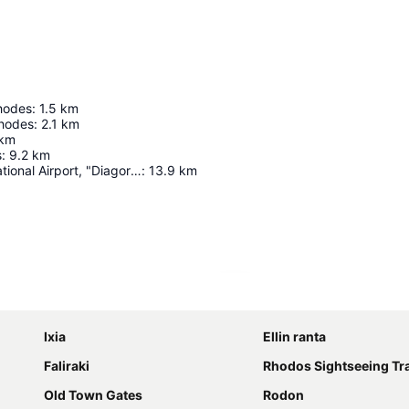
hodes
:
1.5
km
Rhodes
:
2.1
km
km
s
:
9.2
km
Rhodes International Airport, "Diagoras"
:
13.9
km
Laajenna kartta
Ixia
Ellin ranta
Faliraki
Rhodos Sightseeing Tr
Old Town Gates
Rodon