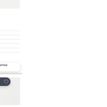
 samaa
Lisää suosikkeihin
Lisää suosikkeihi
a
Jaa