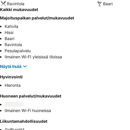
Ravintola
Baari
Kaikki mukavuudet
Majoituspaikan palvelut/mukavuudet
Kahvila
Hissi
Baari
Ravintola
Pesulapalvelu
Ilmainen Wi-FI yleisissä tiloissa
Näytä lisää
Hyvinvointi
Hieronta
Huoneen palvelut/mukavuudet
Ilmainen Wi-Fi huoneissa
Liikuntamahdollisuudet
Golfkenttä