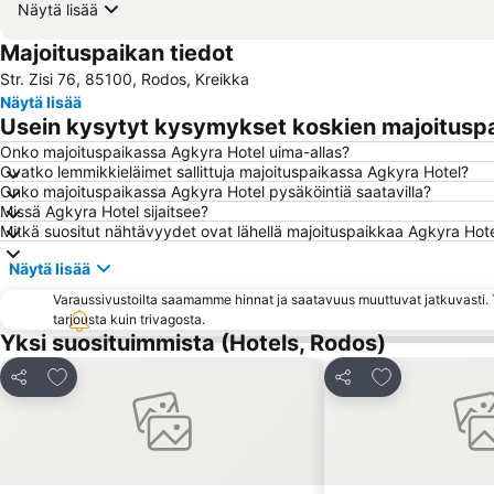
Näytä lisää
Majoituspaikan tiedot
Str. Zisi 76, 85100, Rodos, Kreikka
Näytä lisää
Usein kysytyt kysymykset koskien majoitusp
Onko majoituspaikassa Agkyra Hotel uima-allas?
Ovatko lemmikkieläimet sallittuja majoituspaikassa Agkyra Hotel?
Onko majoituspaikassa Agkyra Hotel pysäköintiä saatavilla?
Missä Agkyra Hotel sijaitsee?
Mitkä suositut nähtävyydet ovat lähellä majoituspaikkaa Agkyra Hot
Näytä lisää
Varaussivustoilta saamamme hinnat ja saatavuus muuttuvat jatkuvasti. T
tarjousta kuin trivagosta.
Yksi suosituimmista (Hotels, Rodos)
Lisää suosikkeihin
Lisää suosikke
Jaa
Jaa