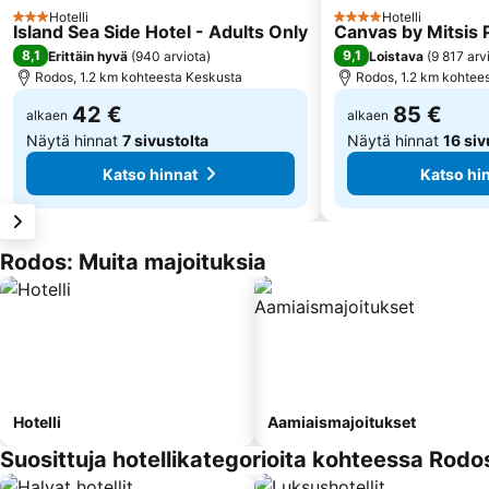
Hotelli
Hotelli
3 Tähtiluokitus
4 Tähtiluokitus
Island Sea Side Hotel - Adults Only
Canvas by Mitsis P
8,1
9,1
Erittäin hyvä
(
940 arviota
)
Loistava
(
9 817 arv
Rodos, 1.2 km kohteesta Keskusta
Rodos, 1.2 km kohtee
42 €
85 €
alkaen
alkaen
Näytä hinnat
7 sivustolta
Näytä hinnat
16 siv
Katso hinnat
Katso hi
Rodos: Muita majoituksia
Hotelli
Aamiaismajoitukset
Suosittuja hotellikategorioita kohteessa Rodo