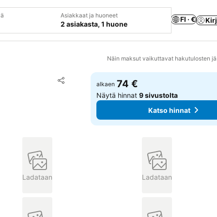
vä
Asiakkaat ja huoneet
FI · €
Kir
2 asiakasta, 1 huone
Näin maksut vaikuttavat hakutulosten jä
Lisää suosikkeihin
74 €
alkaen
Jaa
Näytä hinnat
9 sivustolta
Katso hinnat
Ladataan
Ladataan