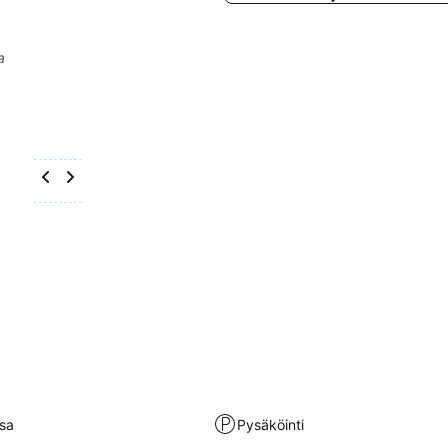
a
sa
Pysäköinti