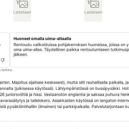
Ladataan
Ladataan
Huoneet omalla uima-altaalla
a
Rentoudu valikoiduissa pohjakerroksen huoneissa, joissa on yl
oma uima-allas. Täydellinen paikka rentoutumiseen tutkimus
jälkeen.
 tarkka.
en. Majoitus sijaitsee keskesesti, mutta silti rauhallisella paikalla, ja
lta (julkisessa käytössä). Lähiympäristössä on bussipysäkki. Hotell
26 juniorsviittiä ja hissi. Vastaanoton englantia ja saksaa puhuva hen
tavarasäilytys ja tallelokero. Asiakkaiden käytössä on langaton inter
idä pysäköintihalliin (ilmainen) tai parkkipaikalle. Palvelutarjontaan k
okraus, sairaanhoito, maksullinen huonepalvelu, herätyspalvelu, pesup
örävuokraamo (lisämaksusta). Liiketoiminnallisten tehtävien tukemisee
 Suurimmassa osassa huoneita on parveke tai terassi, joka tarjoaa asi