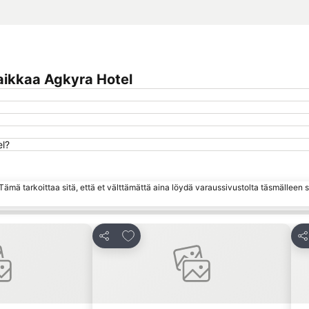
aikkaa Agkyra Hotel
el?
ämä tarkoittaa sitä, että et välttämättä aina löydä varaussivustolta täsmälleen
ihin
Lisää suosikkeihin
Jaa
Ja