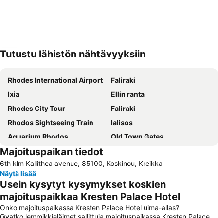
Tutustu lähistön nähtävyyksiin
Laajenna kartta
Rhodes International Airport
Faliraki
Ixia
Ellin ranta
Rhodes City Tour
Faliraki
Rhodos Sightseeing Train
Ialisos
Aquarium Rhodos
Old Town Gates
Majoituspaikan tiedot
Rodon
Μedieval city of Rhodes
6th klm Kallithea avenue, 85100, Koskinou, Kreikka
Water Park Faliraki
Afandou
Näytä lisää
Cactus
Kallithea terme
Usein kysytyt kysymykset koskien
Pallas - 5 Cinemas Center
Icmeler II Public Beach
majoituspaikkaa Kresten Palace Hotel
Acropolis of Lindos
Mandraki
Onko majoituspaikassa Kresten Palace Hotel uima-allas?
Ovatko lemmikkieläimet sallittuja majoituspaikassa Kresten Palace