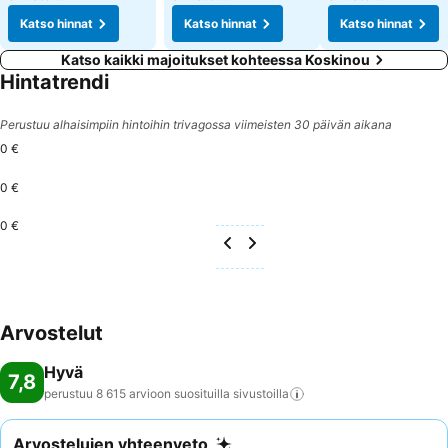
Katso hinnat
Katso hinnat
Katso hinnat
Katso kaikki majoitukset kohteessa Koskinou
Hintatrendi
Perustuu alhaisimpiin hintoihin trivagossa viimeisten 30 päivän aikana
0 €
0 €
0 €
Arvostelut
Hyvä
7,8
perustuu 8 615 arvioon suosituilla
sivustoilla
Arvostelujen yhteenveto