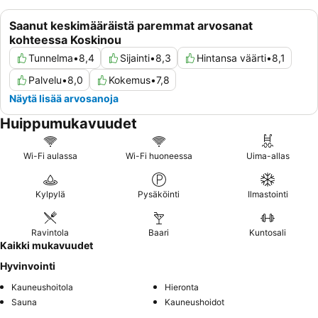
Saanut keskimääräistä paremmat arvosanat
kohteessa Koskinou
Tunnelma
•
8,4
Sijainti
•
8,3
Hintansa väärti
•
8,1
Palvelu
•
8,0
Kokemus
•
7,8
Näytä lisää arvosanoja
Huippumukavuudet
Wi-Fi aulassa
Wi-Fi huoneessa
Uima-allas
Kylpylä
Pysäköinti
Ilmastointi
Ravintola
Baari
Kuntosali
Kaikki mukavuudet
Hyvinvointi
Kauneushoitola
Hieronta
Sauna
Kauneushoidot