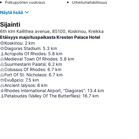
Polkupyörien vuokraus
Urheilumahdollisuus
Näytä lisää
Sijainti
6th klm Kallithea avenue, 85100, Koskinou, Kreikka
Etäisyys majoituspaikasta Kresten Palace Hotel
Koskinou
:
2
km
Diagoras Stadium
:
5.3
km
Acropolis Of Rhodes
:
5.8
km
Medieval Town Of Rhodes
:
5.8
km
Suurmestarin Palatsi
:
6.2
km
Colossus Of Rhodes
:
6.7
km
Fort Of St. Nicholaos
:
6.7
km
Ενυδρείο
:
7.5
km
Ancient Ialysos
:
8
km
Rhodes International Airport, "Diagoras"
:
13.4
km
Petaloudes (Valley Of The Butterflies)
:
16.7
km