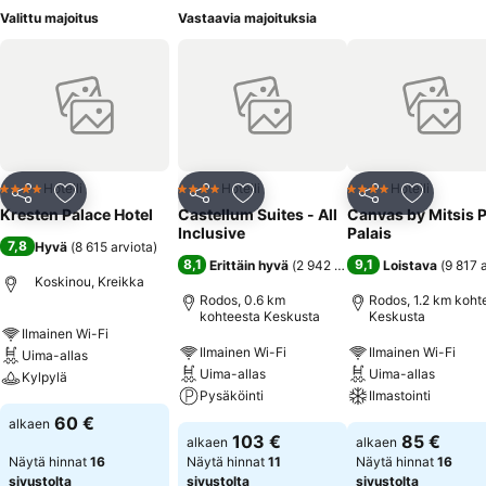
Valittu majoitus
Vastaavia majoituksia
Hotelli
Hotelli
Hotelli
4 Tähtiluokitus
4 Tähtiluokitus
4 Tähtiluokitus
Jaa
Lisää suosikkeihin
Jaa
Lisää suosikkeihin
Jaa
Lisää suo
Kresten Palace Hotel
Castellum Suites - All
Canvas by Mitsis P
Inclusive
Palais
7,8
Hyvä
(
8 615 arviota
)
8,1
9,1
Erittäin hyvä
(
2 942 arviota
)
Loistava
(
9 817 
Koskinou, Kreikka
Rodos, 0.6 km
Rodos, 1.2 km koht
kohteesta Keskusta
Keskusta
Ilmainen Wi-Fi
Ilmainen Wi-Fi
Ilmainen Wi-Fi
Uima-allas
Uima-allas
Uima-allas
Kylpylä
Pysäköinti
Ilmastointi
60 €
alkaen
103 €
85 €
alkaen
alkaen
Näytä hinnat
16
Näytä hinnat
11
Näytä hinnat
16
sivustolta
sivustolta
sivustolta