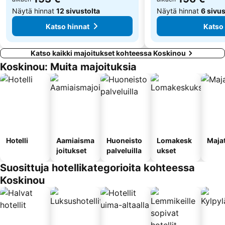
Näytä hinnat
12 sivustolta
Näytä hinnat
6 sivus
Katso hinnat
Katso 
Katso kaikki majoitukset kohteessa Koskinou
Koskinou: Muita majoituksia
Hotelli
Aamiaisma
Huoneisto
Lomakesk
Maja
joitukset
palveluilla
ukset
Suosittuja hotellikategorioita kohteessa
Koskinou