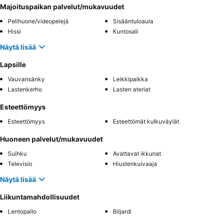
Majoituspaikan palvelut/mukavuudet
Pelihuone/videopelejä
Sisääntuloaula
Hissi
Kuntosali
Näytä lisää
Lapsille
Vauvansänky
Leikkipaikka
Lastenkerho
Lasten ateriat
Esteettömyys
Esteettömyys
Esteettömät kulkuväylät
Huoneen palvelut/mukavuudet
Suihku
Avattavat ikkunat
Televisio
Hiustenkuivaaja
Näytä lisää
Liikuntamahdollisuudet
Lentopallo
Biljardi