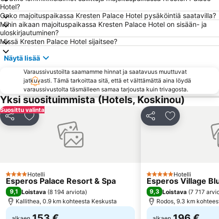
Faliraki 1
Kolimbia
Hotel?
Onko majoituspaikassa Kresten Palace Hotel pysäköintiä saatavilla?
Castellum
Mantomata
Mihin aikaan majoituspaikassa Kresten Palace Hotel on sisään- ja
Stegna
Melina Merkouri - Medieval Moat Theater
uloskirjautuminen?
Missä Kresten Palace Hotel sijaitsee?
Tsambika Beach
Agathi
Näytä lisää
Rodini Park
«The Blue Orange Band» live Friday's
Varaussivustoilta saamamme hinnat ja saatavuus muuttuvat
Mandráki
Orfanidou
jatkuvasti. Tämä tarkoittaa sitä, että et välttämättä aina löydä
Lardos
Diagoras Stadium
varaussivustolta täsmälleen samaa tarjousta kuin trivagosta.
Yksi suosituimmista (Hotels, Koskinou)
26. 28th October - NO anniversary
Kon Tiki
Suosittu valinta
Golden Beach
Symi
Jaa
Lisää suosikkeihin
Jaa
Lisää suosikk
Delfinia
Archaeological Museum of Rhodes
Palace of the Grandmaster
Anthony Quinn's bay
Kolymbia A - Limanaki
Embonas Natural Kyparissos Forest
Pedi
Kiotari
Hotelli
Hotelli
4 Tähtiluokitus
5 Tähtiluokitus
Esperos Palace Resort & Spa
Esperos Village Bl
Marmaris Yacht Marina
Zefyros
9,1
9,3
Loistava
(
8 194 arviota
)
Loistava
(
7 717 arvi
KTEL Rodou
Kallithea, 0.9 km kohteesta Keskusta
Art Cafe
Rodos, 9.3 km kohtees
153 €
196 €
alkaen
alkaen