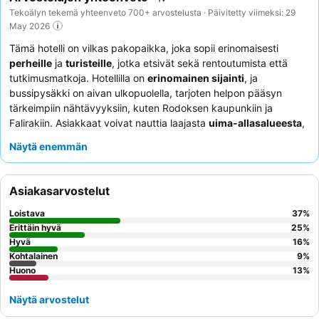
Tekoälyn tekemä yhteenveto 700+ arvostelusta · Päivitetty viimeksi: 29
May 2026
Tämä hotelli on vilkas pakopaikka, joka sopii erinomaisesti
perheille
ja
turisteille
, jotka etsivät sekä rentoutumista että
tutkimusmatkoja. Hotellilla on
erinomainen sijainti
, ja
bussipysäkki on aivan ulkopuolella, tarjoten helpon pääsyn
tärkeimpiin nähtävyyksiin, kuten Rodoksen kaupunkiin ja
Falirakiin. Asiakkaat voivat nauttia laajasta
uima-allasalueesta
,
joka on täynnä toimintaa ja sisältää arvostetun lastenkerhon.
Näytä enemmän
Henkilökunta saa jatkuvasti kiitosta
poikkeuksellisesta
palvelustaan
, ja allasravintola on kohokohta, joka tarjoaa
herkullisia ja kohtuuhintaisia aterioita. Rauhaa etsiville
Asiakasarvostelut
suositellaan puutarhaan päin olevan huoneen valitsemista
rauhallisemman oleskelun takaamiseksi.
Loistava
37
%
Erittäin hyvä
25
%
Hyvä
16
%
Kohtalainen
9
%
Huono
13
%
Näytä arvostelut