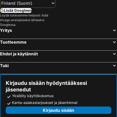
Lisää Googleen
Löydä tuloksemme helposti: lisää
trivago ensisijaiseksi lähteeksi
Googlessa.
Yritys
Tuotteemme
Ehdot ja käytännöt
Tuki
Kirjaudu sisään hyödyntääksesi
jäsenedut
Yksilöity käyttökokemus
Kanta-asiakastarjoukset ja jäsenhinnat
Kirjaudu sisään