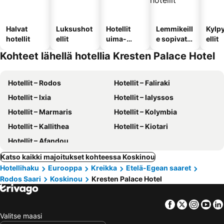
Halvat
Luksushot
Hotellit
Lemmikeill
Kylp
hotellit
ellit
uima-
e sopivat
ellit
altaalla
hotellit
Kohteet lähellä hotellia Kresten Palace Hotel
Hotellit – Rodos
Hotellit – Faliraki
Hotellit – Ixia
Hotellit – Ialyssos
Hotellit – Marmaris
Hotellit – Kolymbia
Hotellit – Kallithea
Hotellit – Kiotari
Hotellit – Afandou
Katso kaikki majoitukset kohteessa Koskinou
Hotellihaku
Eurooppa
Kreikka
Etelä-Egean saaret
Rodos Saari
Koskinou
Kresten Palace Hotel
Facebook
Twitter
Insta
Yo
Valitse maasi