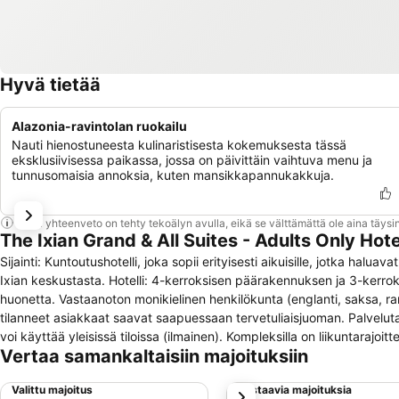
Hyvä tietää
Alazonia-ravintolan ruokailu
Nauti hienostuneesta kulinaristisesta kokemuksesta tässä
eksklusiivisessa paikassa, jossa on päivittäin vaihtuva menu ja
tunnusomaisia annoksia, kuten mansikkapannukakkuja.
Tämä yhteenveto on tehty tekoälyn avulla, eikä se välttämättä ole aina täysin
The Ixian Grand & All Suites - Adults Only Hote
Sijainti: Kuntoutushotelli, joka sopii erityisesti aikuisille, jotka halu
Ixian keskustasta. Hotelli: 4-kerroksisen päärakennuksen ja 3-kerroks
huonetta. Vastaanoton monikielinen henkilökunta (englanti, saksa, ran
tilanneet asiakkaat saavat saapuessaan tervetuliaisjuoman. Palveluta
voi käyttää yleisissä tiloissa (ilmainen). Kompleksilla on liikuntaraj
Vertaa samankaltaisiin majoituksiin
liikkeet tarjoavat hyviä ostosmahdollisuuksia. Rauhasta ja raikkaasta 
lukeutuu kirjasto. Auton pysäköimiseen on hotellin asiakkaille parkkip
Valittu majoitus
Vastaavia majoituksia
seuraava
kuljetuspalvelu, huonepalvelu, herätyspalvelu, pesupalvelu, pikkolopal