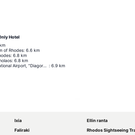
Only Hotel
km
m of Rhodes
:
6.6
km
hodes
:
6.8
km
cholaos
:
6.8
km
Rhodes International Airport, "Diagoras"
:
6.9
km
Laajenna kartta
Ixia
Ellin ranta
Faliraki
Rhodos Sightseeing Tr