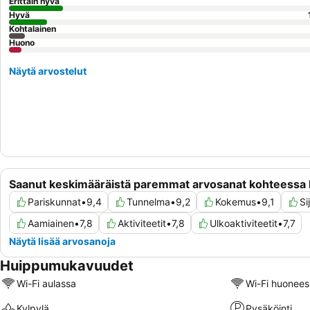
Erittäin hyvä
Hyvä
Kohtalainen
Huono
Näytä arvostelut
Saanut keskimääräistä paremmat arvosanat kohteessa I
Pariskunnat
•
9,4
Tunnelma
•
9,2
Kokemus
•
9,1
Si
Aamiainen
•
7,8
Aktiviteetit
•
7,8
Ulkoaktiviteetit
•
7,7
Näytä lisää arvosanoja
Huippumukavuudet
Wi-Fi aulassa
Wi-Fi huonees
Kylpylä
Pysäköinti