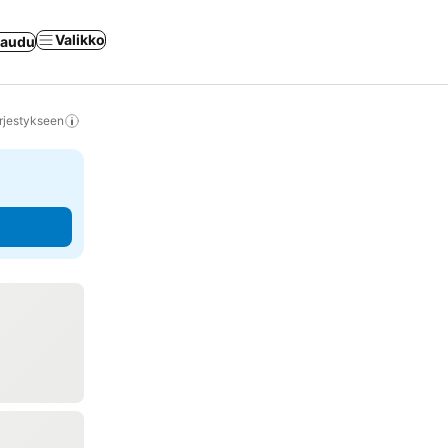
Valikko
jaudu
rjestykseen