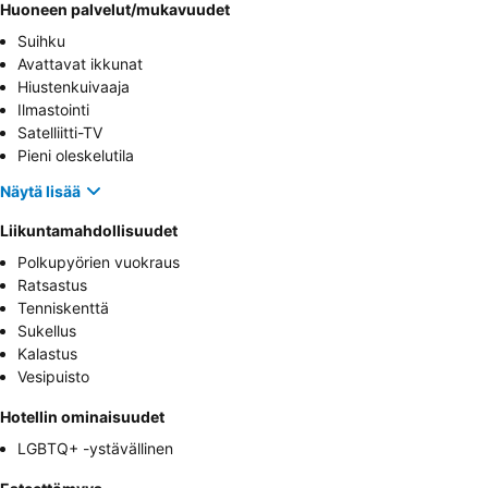
Huoneen palvelut/mukavuudet
Suihku
Avattavat ikkunat
Hiustenkuivaaja
Ilmastointi
Satelliitti-TV
Pieni oleskelutila
Näytä lisää
Liikuntamahdollisuudet
Polkupyörien vuokraus
Ratsastus
Tenniskenttä
Sukellus
Kalastus
Vesipuisto
Hotellin ominaisuudet
LGBTQ+ -ystävällinen