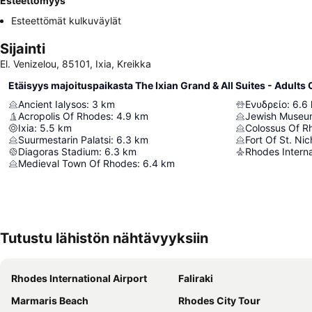
Esteettömyys
Esteettömät kulkuväylät
Sijainti
El. Venizelou, 85101, Ixia, Kreikka
Etäisyys majoituspaikasta The Ixian Grand & All Suites - Adults 
Ancient Ialysos
:
3
km
Ενυδρείο
:
6.6
Acropolis Of Rhodes
:
4.9
km
Jewish Museu
Ixia
:
5.5
km
Colossus Of R
Suurmestarin Palatsi
:
6.3
km
Fort Of St. Ni
Diagoras Stadium
:
6.3
km
Medieval Town Of Rhodes
:
6.4
km
Tutustu lähistön nähtävyyksiin
Rhodes International Airport
Faliraki
Marmaris Beach
Rhodes City Tour