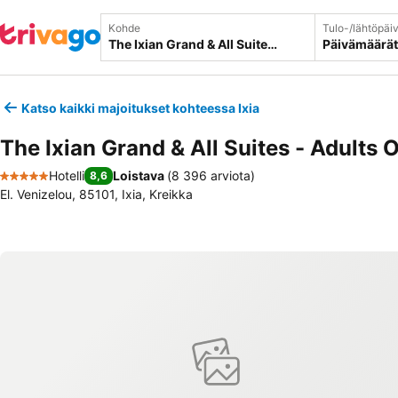
Kohde
Tulo-/lähtöpäi
Päivämäärät
Katso kaikki majoitukset kohteessa Ixia
The Ixian Grand & All Suites - Adults 
Hotelli
Loistava
(
8 396 arviota
)
8,6
5 Tähtiluokitus
El. Venizelou, 85101, Ixia, Kreikka