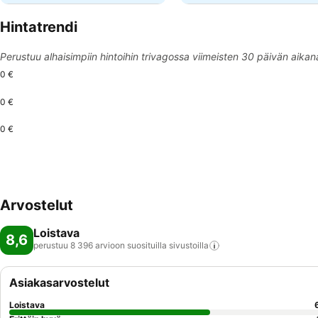
Hintatrendi
Perustuu alhaisimpiin hintoihin trivagossa viimeisten 30 päivän aikan
0 €
0 €
0 €
Arvostelut
Loistava
8,6
perustuu 8 396 arvioon suosituilla
sivustoilla
Asiakasarvostelut
Loistava