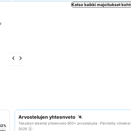
Katso kaikki majoitukset koht
a
Arvostelujen yhteenveto
Tekoälyn tekemä yhteenveto 900+ arvostelusta · Päivitetty viimeksi
62
%
2026