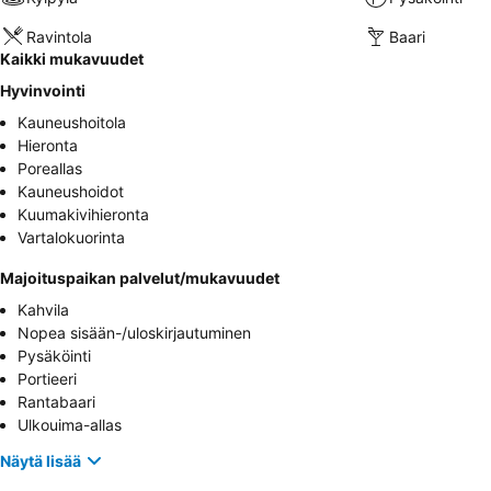
Ravintola
Baari
Kaikki mukavuudet
Hyvinvointi
Kauneushoitola
Hieronta
Poreallas
Kauneushoidot
Kuumakivihieronta
Vartalokuorinta
Majoituspaikan palvelut/mukavuudet
Kahvila
Nopea sisään-/uloskirjautuminen
Pysäköinti
Portieeri
Rantabaari
Ulkouima-allas
Näytä lisää