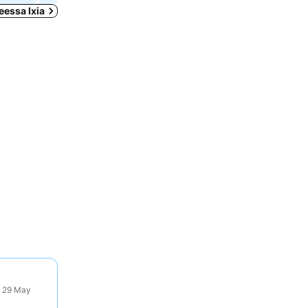
eessa Ixia
: 29 May