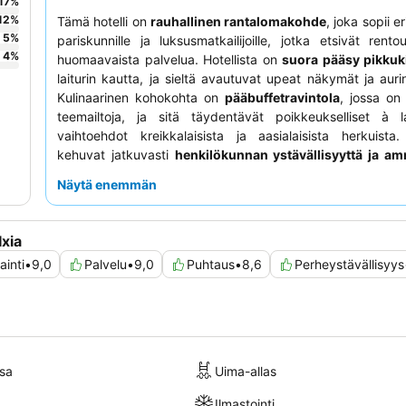
17
%
12
%
Tämä hotelli on
rauhallinen rantalomakohde
, joka sopii e
5
%
pariskunnille ja luksusmatkailijoille, jotka etsivät rento
4
%
huomaavaista palvelua. Hotellista on
suora pääsy pikkuki
laiturin kautta, ja sieltä avautuvat upeat näkymät ja auri
Kulinaarinen kohokohta on
pääbuffetravintola
, jossa on 
teemailtoja, ja sitä täydentävät poikkeukselliset à 
vaihtoehdot kreikkalaisista ja aasialaisista herkuista
kehuvat jatkuvasti
henkilökunnan ystävällisyyttä ja am
kaikilla osastoilla, mikä takaa rentouttavan ja nautinnollisen
Näytä enemmän
Parannetun kokemuksen saamiseksi harkitse
premium
huoneen
varaamista, josta on suora pääsy uima-altaalle j
tilaa.
xia
jainti
•
9,0
Palvelu
•
9,0
Puhtaus
•
8,6
Perheystävällisyys
sa
Uima-allas
Ilmastointi