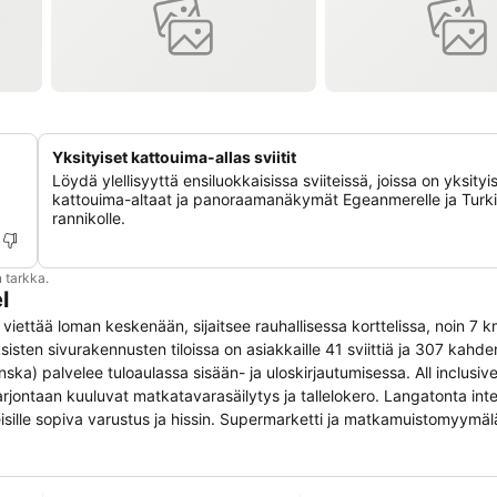
Yksityiset kattouima-allas sviitit
Löydä ylellisyyttä ensiluokkaisissa sviiteissä, joissa on yksityi
kattouima-altaat ja panoraamanäkymät Egeanmerelle ja Turk
rannikolle.
 tarkka.
l
avat viettää loman keskenään, sijaitsee rauhallisessa korttelissa, noin 7
isten sivurakennusten tiloissa on asiakkaille 41 sviittiä ja 307 kahd
ska) palvelee tuloaulassa sisään- ja uloskirjautumisessa. All inclusiv
rjontaan kuuluvat matkatavarasäilytys ja tallelokero. Langatonta int
oitteisille sopiva varustus ja hissin. Supermarketti ja matkamuistomyym
ilmasta voi nauttia alueella olevassa puutarhassa. Kompleksin muihin t
aikka. Palveluihin kuuluvat lisäksi 24 tunnin vartiointipalvelu, autonv
velu ja hotellilääkäri. Pyörävuokraamo tarjoaa aktiivimatkailijoille s