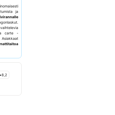
rinomaisesti
utumista ja
virannalle
ngonlaskut.
vaihtelevia
la carte -
. Asiakkaat
mattitaitoa
 ilmapiirin.
-swim-up-
a runsaasti
•
8,2