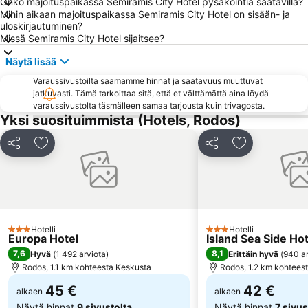
Onko majoituspaikassa Semiramis City Hotel pysäköintiä saatavilla?
Faliraki 1
Kolimbia
Mihin aikaan majoituspaikassa Semiramis City Hotel on sisään- ja
Castellum
Mantomata
uloskirjautuminen?
Missä Semiramis City Hotel sijaitsee?
Stegna
Aqua Dream Water Park
Näytä lisää
Melina Merkouri - Medieval Moat Theater
Tsambika Beach
Varaussivustoilta saamamme hinnat ja saatavuus muuttuvat
Agathi
Orfanidou
jatkuvasti. Tämä tarkoittaa sitä, että et välttämättä aina löydä
Mandráki
«The Blue Orange Band» live Friday's
varaussivustolta täsmälleen samaa tarjousta kuin trivagosta.
Yksi suosituimmista (Hotels, Rodos)
Rodini Park
Lardos
Kon Tiki
26. 28th October - NO anniversary
Jaa
Lisää suosikkeihin
Jaa
Lisää suosikk
Diagoras Stadium
Symi
Golden Beach
Palace of the Grandmaster
Archaeological Museum of Rhodes
Delfinia
Anthony Quinn's bay
Kolymbia A - Limanaki
Hotelli
Hotelli
3 Tähtiluokitus
3 Tähtiluokitus
Europa Hotel
Island Sea Side Hot
Pedi
Embonas Natural Kyparissos Forest
7,6
8,1
Hyvä
(
1 492 arviota
)
Erittäin hyvä
(
940 ar
Marmaris Yacht Marina
Τhe Street of the Knights
Rodos, 1.1 km kohteesta Keskusta
Rodos, 1.2 km kohtees
45 €
42 €
alkaen
alkaen
Näytä hinnat
9 sivustolta
Näytä hinnat
7 sivus