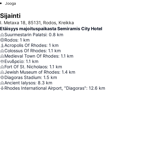
Jooga
Sijainti
I. Metaxa 18, 85131, Rodos, Kreikka
Etäisyys majoituspaikasta Semiramis City Hotel
Suurmestarin Palatsi
:
0.8
km
Rodos
:
1
km
Acropolis Of Rhodes
:
1
km
Colossus Of Rhodes
:
1.1
km
Medieval Town Of Rhodes
:
1.1
km
Ενυδρείο
:
1.1
km
Fort Of St. Nicholaos
:
1.1
km
Jewish Museum of Rhodes
:
1.4
km
Diagoras Stadium
:
1.5
km
Ancient Ialysos
:
8.3
km
Rhodes International Airport, "Diagoras"
:
12.6
km