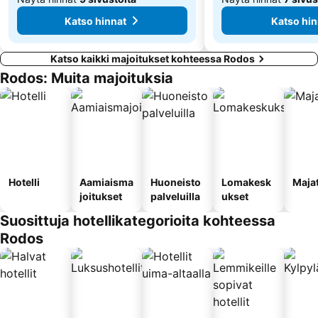
Katso hinnat
Katso hin
Katso kaikki majoitukset kohteessa Rodos
Rodos: Muita majoituksia
Hotelli
Aamiaisma
Huoneisto
Lomakesk
Maja
joitukset
palveluilla
ukset
Suosittuja hotellikategorioita kohteessa
Rodos