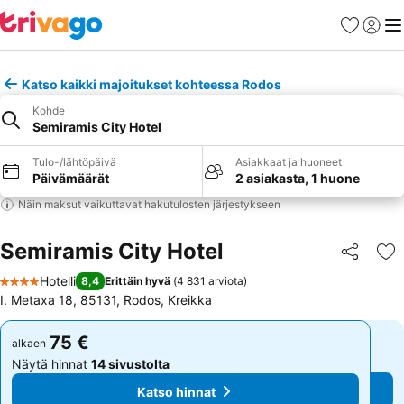
Suosikit
Kirjaud
Val
Katso kaikki majoitukset kohteessa Rodos
Kohde
Semiramis City Hotel
Tulo-/lähtöpäivä
Asiakkaat ja huoneet
Päivämäärät
2 asiakasta, 1 huone
Näin maksut vaikuttavat hakutulosten järjestykseen
Semiramis City Hotel
Jaa
Li
Hotelli
8,4
Erittäin hyvä
(
4 831 arviota
)
4 Tähtiluokitus
I. Metaxa 18, 85131, Rodos, Kreikka
75 €
75 €
alkaen
alkaen
Näytä hinnat
14 sivustolta
Näytä hinnat
14 sivustolta
Katso hinnat
Katso hinnat