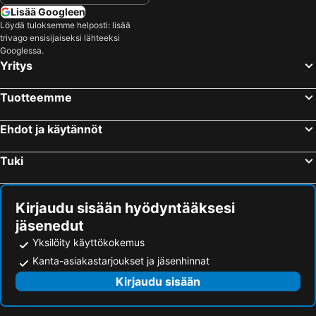
Lisää Googleen
Löydä tuloksemme helposti: lisää
trivago ensisijaiseksi lähteeksi
Googlessa.
Yritys
Tuotteemme
Ehdot ja käytännöt
Tuki
Kirjaudu sisään hyödyntääksesi
jäsenedut
Yksilöity käyttökokemus
Kanta-asiakastarjoukset ja jäsenhinnat
Kirjaudu sisään