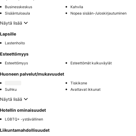
Businesskeskus
Kahvila
Sisääntuloaula
Nopea sisään-/uloskirjautuminen
Näytä lisää
Lapsille
Lastenhoito
Esteettömyys
Esteettömyys
Esteettömät kulkuväylät
Huoneen palvelut/mukavuudet
Tiskikone
Suihku
Avattavat ikkunat
Näytä lisää
Hotellin ominaisuudet
LGBTQ+ -ystävällinen
Liikuntamahdollisuudet