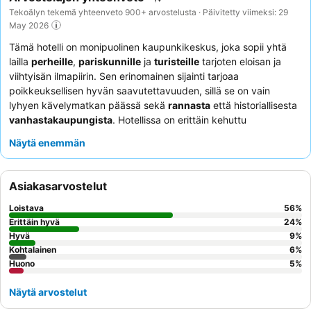
Tekoälyn tekemä yhteenveto 900+ arvostelusta · Päivitetty viimeksi: 29
May 2026
Tämä hotelli on monipuolinen kaupunkikeskus, joka sopii yhtä
lailla
perheille
,
pariskunnille
ja
turisteille
tarjoten eloisan ja
viihtyisän ilmapiirin. Sen erinomainen sijainti tarjoaa
poikkeuksellisen hyvän saavutettavuuden, sillä se on vain
lyhyen kävelymatkan päässä sekä
rannasta
että historiallisesta
vanhastakaupungista
. Hotellissa on erittäin kehuttu
aamiaisbuffet
laajalla valikoimalla, mukaan lukien teemallisia
Näytä enemmän
illallisiltoja. Asiakkaat korostavat jatkuvasti poikkeuksellista
henkilökuntaa ja palvelua
, mainiten heidän yleisen
ystävällisyytensä ja avuliaisuutensa. Todella ikimuistoisen
Asiakasarvostelut
oleskelun takaamiseksi harkitse huoneen varaamista toivotulla
merinäköalalla
ja parvekkeella.
Loistava
56
%
Erittäin hyvä
24
%
Hyvä
9
%
Kohtalainen
6
%
Huono
5
%
Näytä arvostelut