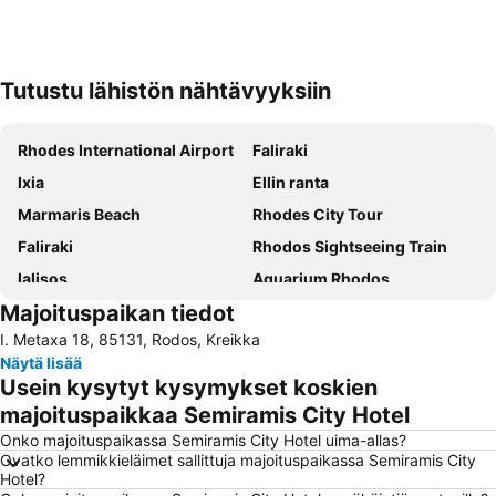
Tutustu lähistön nähtävyyksiin
Laajenna kartta
Rhodes International Airport
Faliraki
Ixia
Ellin ranta
Marmaris Beach
Rhodes City Tour
Faliraki
Rhodos Sightseeing Train
Ialisos
Aquarium Rhodos
Majoituspaikan tiedot
Old Town Gates
Rodon
I. Metaxa 18, 85131, Rodos, Kreikka
Μedieval city of Rhodes
Water Park Faliraki
Näytä lisää
Afandou
Cactus
Usein kysytyt kysymykset koskien
Kallithea terme
Pallas - 5 Cinemas Center
majoituspaikkaa Semiramis City Hotel
Icmeler II Public Beach
Acropolis of Lindos
Onko majoituspaikassa Semiramis City Hotel uima-allas?
Ovatko lemmikkieläimet sallittuja majoituspaikassa Semiramis City
Icmeler Beach
Mandraki
Hotel?