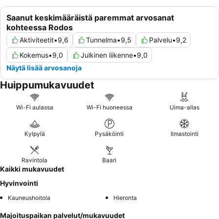
Saanut keskimääräistä paremmat arvosanat
kohteessa Rodos
Aktiviteetit
•
9,6
Tunnelma
•
9,5
Palvelu
•
9,2
Kokemus
•
9,0
Julkinen liikenne
•
9,0
Näytä lisää arvosanoja
Huippumukavuudet
Wi-Fi aulassa
Wi-Fi huoneessa
Uima-allas
Kylpylä
Pysäköinti
Ilmastointi
Ravintola
Baari
Kaikki mukavuudet
Hyvinvointi
Kauneushoitola
Hieronta
Majoituspaikan palvelut/mukavuudet