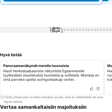
1 / 99
Hyvä tietää
Panoraamanäkymät merelle huoneista
Mo
Nauti henkeäsalpaavista näkymistä Egeanmerelle
Nau
tyylikkäästi sisustetuista huoneista ja sviiteistä. Monissa on
ruo
oma parveke upeita auringonlaskuja varten.
ko
Tämä yhteenveto on tehty tekoälyn avulla, eikä se välttämättä ole aina
täysin tarkka.
Vertaa samankaltaisiin majoituksiin