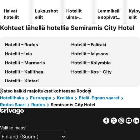
Halvat
Luksushot
Hotellit
Lemmikeill
Kylp
hotellit
ellit
uima-
e sopivat
ellit
altaalla
hotellit
Kohteet lähellä hotellia Semiramis City Hotel
Hotellit – Rodos
Hotellit – Faliraki
Hotellit – Ixia
Hotellit – Ialyssos
Hotellit – Marmaris
Hotellit – Kolymbia
Hotellit – Kallithea
Hotellit – Kos - City
Hotellit – Kiotari
Katso kaikki majoitukset kohteessa Rodos
Hotellihaku
Eurooppa
Kreikka
Etelä-Egean saaret
Rodos Saari
Rodos
Semiramis City Hotel
Facebook
Twitter
Insta
Yo
Valitse maasi