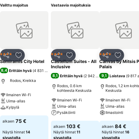
Valittu majoitus
Vastaavia majoituksia
Hotelli
Hotelli
Hotelli
4 Tähtiluokitus
4 Tähtiluokitus
4 Tähtiluokitus
Jaa
Lisää suosikkeihin
Jaa
Lisää suosikkeihin
Jaa
Lisää suo
Semiramis City Hotel
Castellum Suites - All
Canvas by Mitsis P
Inclusive
Palais
8,4
Erittäin hyvä
(
4 831 arviota
)
8,1
9,1
Erittäin hyvä
(
2 942 arviota
)
Loistava
(
9 817 
Rodos, Kreikka
Rodos, 0.6 km
Rodos, 1.2 km koht
kohteesta Keskusta
Keskusta
Ilmainen Wi-Fi
Ilmainen Wi-Fi
Ilmainen Wi-Fi
Uima-allas
Uima-allas
Uima-allas
Kylpylä
Pysäköinti
Ilmastointi
Katso hinnat
75 €
alkaen
Katso hinnat
Katso hinnat
103 €
84 €
alkaen
alkaen
Näytä hinnat
14
Näytä hinnat
11
Näytä hinnat
16
sivustolta
sivustolta
sivustolta