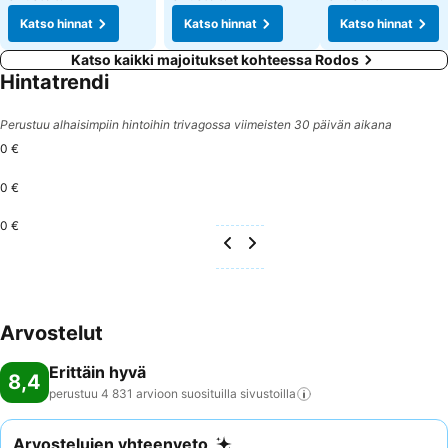
Katso hinnat
Katso hinnat
Katso hinnat
Katso kaikki majoitukset kohteessa Rodos
Hintatrendi
Perustuu alhaisimpiin hintoihin trivagossa viimeisten 30 päivän aikana
0 €
0 €
0 €
Arvostelut
Erittäin hyvä
8,4
perustuu 4 831 arvioon suosituilla
sivustoilla
Arvostelujen yhteenveto