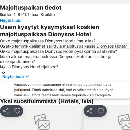
Majoituspaikan tiedot
Old Town Gates
Rodon
Iliadon 1, 85101, Ixia, Kreikka
Μedieval city of Rhodes
Water Park Faliraki
Näytä lisää
Afandou
Cactus
Usein kysytyt kysymykset koskien
Kallithea terme
Pallas - 5 Cinemas Center
majoituspaikkaa Dionysos Hotel
Icmeler II Public Beach
Acropolis of Lindos
Onko majoituspaikassa Dionysos Hotel uima-allas?
Ovatko lemmikkieläimet sallittuja majoituspaikassa Dionysos Hotel?
Icmeler Beach
Mandraki
Onko majoituspaikassa Dionysos Hotel pysäköintiä saatavilla?
Mihin aikaan majoituspaikassa Dionysos Hotel on sisään- ja
Faliraki 1
Kolimbia
uloskirjautuminen?
Castellum
Mantomata
Missä Dionysos Hotel sijaitsee?
Stegna
Aqua Dream Water Park
Näytä lisää
Melina Merkouri - Medieval Moat Theater
Tsambika Beach
Varaussivustoilta saamamme hinnat ja saatavuus muuttuvat
jatkuvasti. Tämä tarkoittaa sitä, että et välttämättä aina löydä
Agathi
Rodini Park
varaussivustolta täsmälleen samaa tarjousta kuin trivagosta.
«The Blue Orange Band» live Friday's
Orfanidou
Yksi suosituimmista (Hotels, Ixia)
Mandráki
Lardos
Jaa
Lisää suosikkeihin
Jaa
Lisää suosikk
Diagoras Stadium
26. 28th October - NO anniversary
Kon Tiki
Golden Beach