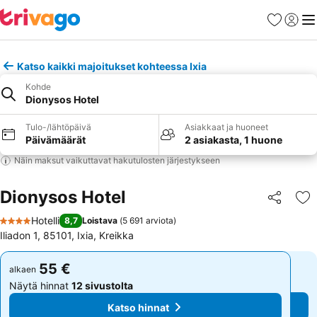
Suosikit
Kirjaud
Val
Katso kaikki majoitukset kohteessa Ixia
Kohde
Dionysos Hotel
Tulo-/lähtöpäivä
Asiakkaat ja huoneet
Päivämäärät
2 asiakasta, 1 huone
Näin maksut vaikuttavat hakutulosten järjestykseen
Dionysos Hotel
Jaa
Li
Hotelli
8,7
Loistava
(
5 691 arviota
)
4 Tähtiluokitus
Iliadon 1, 85101, Ixia, Kreikka
55 €
55 €
alkaen
alkaen
Näytä hinnat
12 sivustolta
Näytä hinnat
12 sivustolta
Katso hinnat
Katso hinnat