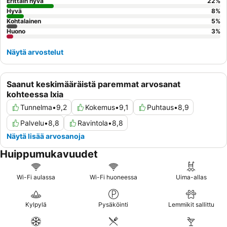
Erittäin hyvä
22
%
Hyvä
8
%
Kohtalainen
5
%
Huono
3
%
Näytä arvostelut
Saanut keskimääräistä paremmat arvosanat
kohteessa Ixia
Tunnelma
•
9,2
Kokemus
•
9,1
Puhtaus
•
8,9
Palvelu
•
8,8
Ravintola
•
8,8
Näytä lisää arvosanoja
Huippumukavuudet
Wi-Fi aulassa
Wi-Fi huoneessa
Uima-allas
Kylpylä
Pysäköinti
Lemmikit sallittu