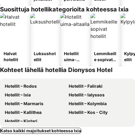
Suosittuja hotellikategorioita kohteessa Ixia
Halvat
Luksushot
Hotellit
Lemmikeill
Kylp
hotellit
ellit
uima-
e sopivat
ellit
altaalla
hotellit
Kohteet lähellä hotellia Dionysos Hotel
Hotellit – Rodos
Hotellit – Faliraki
Hotellit – Ixia
Hotellit – Ialyssos
Hotellit – Marmaris
Hotellit – Kolymbia
Hotellit – Kallithea
Hotellit – Kos - City
Hotellit – Kiotari
Katso kaikki majoitukset kohteessa Ixia