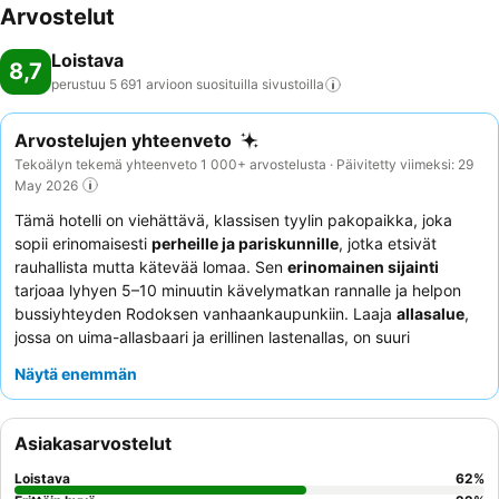
Arvostelut
Kokit valmistavat lisämaksusta myös kasvisruuan, lastenannokset ja
laktoosittoman ruuan. Lisämaksusta tarjolla on myös alkoholittomat
Loistava
juomat, alkoholipitoiset juomat ja kansainväliset merkit. Luottokortit:
8,7
perustuu 5 691 arvioon suosituilla
sivustoilla
Klubissa voi maksaa seuraavilla luottokorteilla: Visa ja MasterCard.
Arvostelujen yhteenveto
Tekoälyn tekemä yhteenveto 1 000+ arvostelusta · Päivitetty viimeksi: 29
May 2026
Tämä hotelli on viehättävä, klassisen tyylin pakopaikka, joka
sopii erinomaisesti
perheille ja pariskunnille
, jotka etsivät
rauhallista mutta kätevää lomaa. Sen
erinomainen sijainti
tarjoaa lyhyen 5–10 minuutin kävelymatkan rannalle ja helpon
bussiyhteyden Rodoksen vanhaankaupunkiin. Laaja
allasalue
,
jossa on uima-allasbaari ja erillinen lastenallas, on suuri
vetonaula kaikille vieraille. Henkilökunnan poikkeuksellinen
Näytä enemmän
palvelu ja monipuolinen ruoka- ja juomaohjelma, mukaan lukien
kehutut aamiaisbuffetit ja erikoisravintolat, saavat jatkuvasti
positiivista palautetta. Todella rentouttavan kokemuksen
Asiakasarvostelut
saamiseksi harkitse huoneen varaamista kauniisti hoidettuja
puutarhoja kohti.
Loistava
62
%