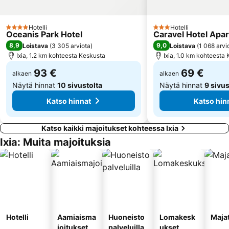
Symi
Palace of the Grandmaster
Archaeological Museum of Rhodes
Delfinia
Hotelli
Hotelli
4 Tähtiluokitus
3 Tähtiluokitus
Oceanis Park Hotel
Caravel Hotel Apa
Anthony Quinn's bay
Kolymbia A - Limanaki
8,9
9,0
Loistava
(
3 305 arviota
)
Loistava
(
1 068 arvi
Embonas Natural Kyparissos Forest
Pedi
Ixia, 1.2 km kohteesta Keskusta
Ixia, 1.0 km kohteesta
Marmaris Yacht Marina
Kiotari
93 €
69 €
alkaen
alkaen
Näytä hinnat
10 sivustolta
Näytä hinnat
9 sivus
Katso hinnat
Katso hin
Katso kaikki majoitukset kohteessa Ixia
Ixia: Muita majoituksia
Hotelli
Aamiaisma
Huoneisto
Lomakesk
Maja
joitukset
palveluilla
ukset