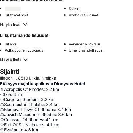
Suihku
Silitysvälineet
Avattavat ikkunat
Näytä lisää
Liikuntamahdollisuudet
Biljardi
Veneiden vuokraus
Polkupyörien vuokraus
Urheilumahdollisuus
Näytä lisää
Sijainti
Iliadon 1, 85101, Ixia, Kreikka
Etäisyys majoituspaikasta Dionysos Hotel
Acropolis Of Rhodes
:
2.2
km
Ixia
:
3
km
Diagoras Stadium
:
3.2
km
Suurmestarin Palatsi
:
3.4
km
Medieval Town Of Rhodes
:
3.4
km
Jewish Museum of Rhodes
:
3.6
km
Colossus Of Rhodes
:
4.1
km
Fort Of St. Nicholaos
:
4.1
km
Ενυδρείο
:
4.3
km