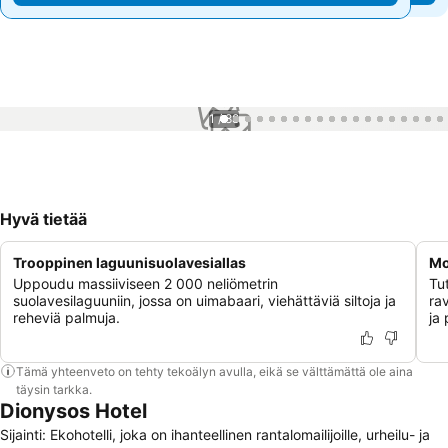
1 / 88
Hyvä tietää
Trooppinen laguunisuolavesiallas
Mo
Uppoudu massiiviseen 2 000 neliömetrin
Tu
suolavesilaguuniin, jossa on uimabaari, viehättäviä siltoja ja
ra
reheviä palmuja.
ja 
Tämä yhteenveto on tehty tekoälyn avulla, eikä se välttämättä ole aina
täysin tarkka.
Dionysos Hotel
Sijainti: Ekohotelli, joka on ihanteellinen rantalomailijoille, urheilu- ja