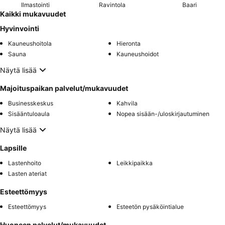
Ilmastointi
Ravintola
Baari
Kaikki mukavuudet
Hyvinvointi
Kauneushoitola
Hieronta
Sauna
Kauneushoidot
Näytä lisää
Majoituspaikan palvelut/mukavuudet
Businesskeskus
Kahvila
Sisääntuloaula
Nopea sisään-/uloskirjautuminen
Näytä lisää
Lapsille
Lastenhoito
Leikkipaikka
Lasten ateriat
Esteettömyys
Esteettömyys
Esteetön pysäköintialue
Huoneen palvelut/mukavuudet