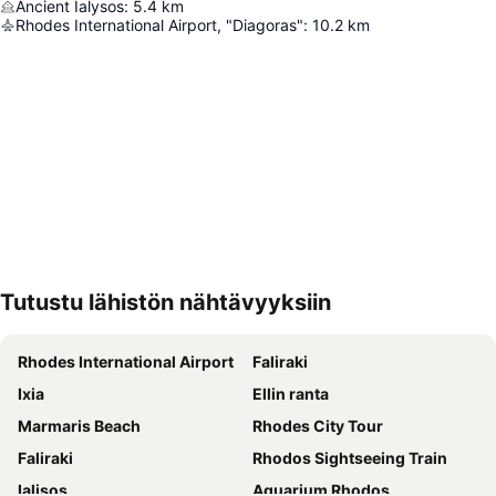
Ancient Ialysos
:
5.4
km
Rhodes International Airport, "Diagoras"
:
10.2
km
Tutustu lähistön nähtävyyksiin
Laajenna kartta
Rhodes International Airport
Faliraki
Ixia
Ellin ranta
Marmaris Beach
Rhodes City Tour
Faliraki
Rhodos Sightseeing Train
Ialisos
Aquarium Rhodos