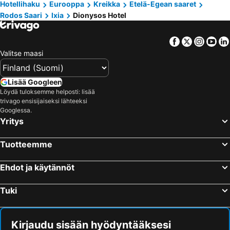
Hotellihaku
Eurooppa
Kreikka
Etelä-Egean saaret
Rodos Saari
Ixia
Dionysos Hotel
Facebook
Twitter
Insta
Yo
Valitse maasi
Lisää Googleen
Löydä tuloksemme helposti: lisää
trivago ensisijaiseksi lähteeksi
Googlessa.
Yritys
Tuotteemme
Ehdot ja käytännöt
Tuki
Kirjaudu sisään hyödyntääksesi