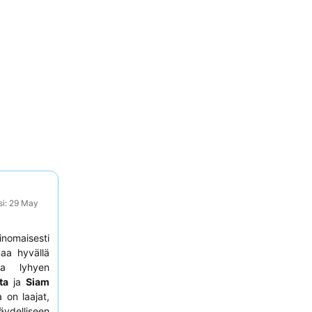
si: 29 May
nomaisesti
maa hyvällä
kka lyhyen
ta
ja
Siam
 on laajat,
ydelliseen