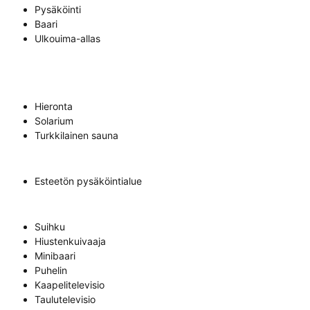
Pysäköinti
Baari
Ulkouima-allas
Hieronta
Solarium
Turkkilainen sauna
Esteetön pysäköintialue
Suihku
Hiustenkuivaaja
Minibaari
Puhelin
Kaapelitelevisio
Taulutelevisio