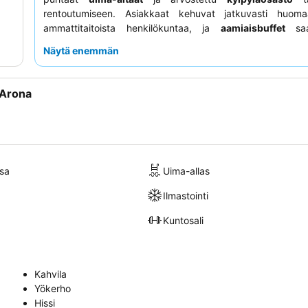
rentoutumiseen. Asiakkaat kehuvat jatkuvasti huoma
ammattitaitoista henkilökuntaa, ja
aamiaisbuffet
saa
arvosanat monipuolisuudestaan ja laadustaan, erityisest
Näytä enemmän
munakkaista. Todella erityisen ruokailukokemuksen 
kannattaa ehdottomasti vierailla paikan päällä olevassa
in
ravintolassa
.
 Arona
sa
Uima-allas
Ilmastointi
Kuntosali
Kahvila
Yökerho
Hissi