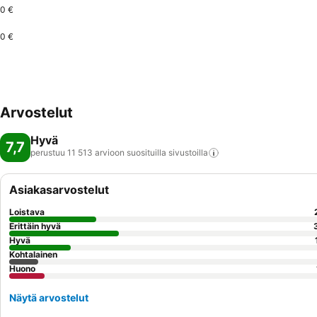
0 €
0 €
Arvostelut
Hyvä
7,7
perustuu 11 513 arvioon suosituilla
sivustoilla
Asiakasarvostelut
Loistava
Erittäin hyvä
Hyvä
Kohtalainen
Huono
Näytä arvostelut