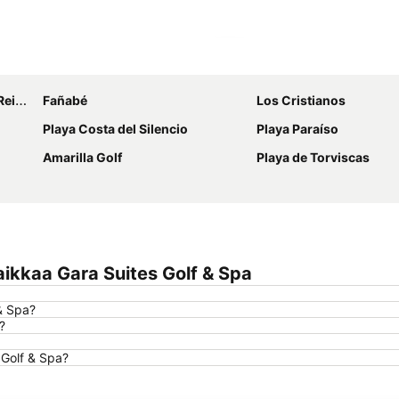
Laajenna kartta
ofía
Fañabé
Los Cristianos
Playa Costa del Silencio
Playa Paraíso
Amarilla Golf
Playa de Torviscas
ikkaa Gara Suites Golf & Spa
 & Spa?
?
 Golf & Spa?