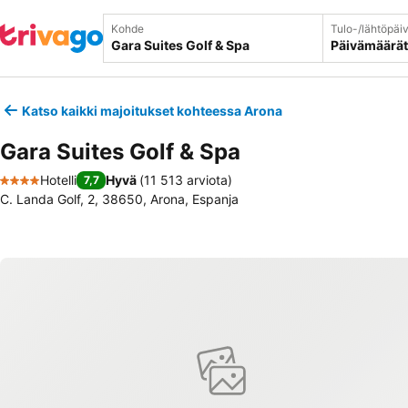
Kohde
Tulo-/lähtöpäi
Päivämäärät
Katso kaikki majoitukset kohteessa Arona
Gara Suites Golf & Spa
Hotelli
Hyvä
(
11 513 arviota
)
7,7
4 Tähtiluokitus
C. Landa Golf, 2, 38650, Arona, Espanja