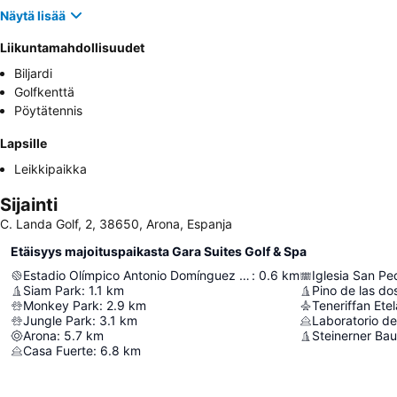
Näytä lisää
Liikuntamahdollisuudet
Biljardi
Golfkenttä
Pöytätennis
Lapsille
Leikkipaikka
Sijainti
C. Landa Golf, 2, 38650, Arona, Espanja
Etäisyys majoituspaikasta Gara Suites Golf & Spa
Estadio Olímpico Antonio Domínguez Alfonso
:
0.6
km
Iglesia San Pe
Siam Park
:
1.1
km
Pino de las d
Monkey Park
:
2.9
km
Teneriffan Et
Jungle Park
:
3.1
km
Arona
:
5.7
km
Steinerner Ba
Casa Fuerte
:
6.8
km