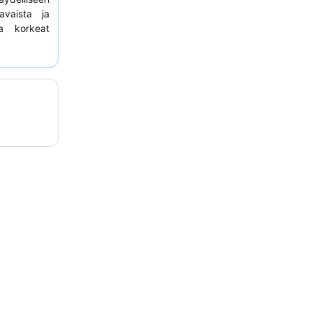
avaista ja
 korkeat
i tuoreista
saamiseksi
tialaisessa