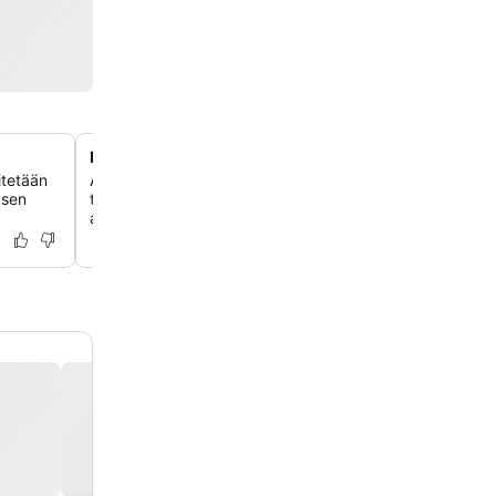
Lasten oma roiskekenttä
itetään
Anna perheen pienimpien leikkiä turvallisesti matalassa
ksen
taaperoaltaassa ja leikkikentällä, jota täydentävät päivit
aktiviteetit, kuten jousiammunta ja ilmapallojen muotoilu.