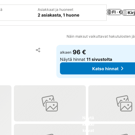
vä
Asiakkaat ja huoneet
FI · €
Kir
2 asiakasta, 1 huone
Näin maksut vaikuttavat hakutulosten jä
Lisää suosikkeihin
96 €
alkaen
Jaa
Näytä hinnat
11 sivustolta
Katso hinnat