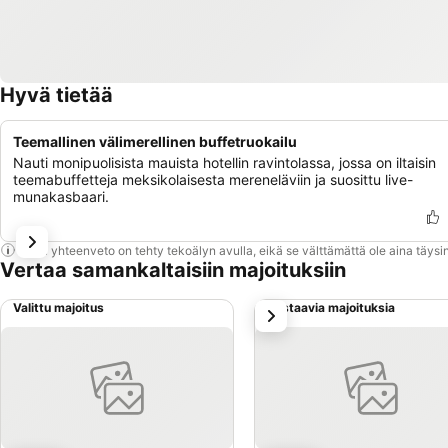
Hyvä tietää
Teemallinen välimerellinen buffetruokailu
Nauti monipuolisista mauista hotellin ravintolassa, jossa on iltaisin
teemabuffetteja meksikolaisesta mereneläviin ja suosittu live-
munakasbaari.
Tämä yhteenveto on tehty tekoälyn avulla, eikä se välttämättä ole aina täysin
Vertaa samankaltaisiin majoituksiin
Valittu majoitus
Vastaavia majoituksia
seuraava