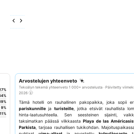
Arvostelujen yhteenveto
Tekoälyn tekemä yhteenveto 1 000+ arvostelusta · Päivitetty viimek
27
%
2026
34
%
19
%
Tämä hotelli on rauhallinen pakopaikka, joka sopii eri
9
%
pariskunnille
ja
turisteille
, jotka etsivät rauhallista lo
11
%
hinta-laatusuhteella. Sen seesteinen sijainti, vai
taksimatkan päässä vilkkaasta
Playa de las Américasis
Parkista
, tarjoaa rauhallisen tukikohdan. Majoituspaikassa
puhtaat
uima-altaat
ja arvostettu
kylpyläosasto
tä