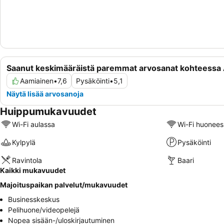
Saanut keskimääräistä paremmat arvosanat kohteessa
Aamiainen
•
7,6
Pysäköinti
•
5,1
Näytä lisää arvosanoja
Huippumukavuudet
Wi-Fi aulassa
Wi-Fi huonees
Kylpylä
Pysäköinti
Ravintola
Baari
Kaikki mukavuudet
Majoituspaikan palvelut/mukavuudet
Businesskeskus
Pelihuone/videopelejä
Nopea sisään-/uloskirjautuminen