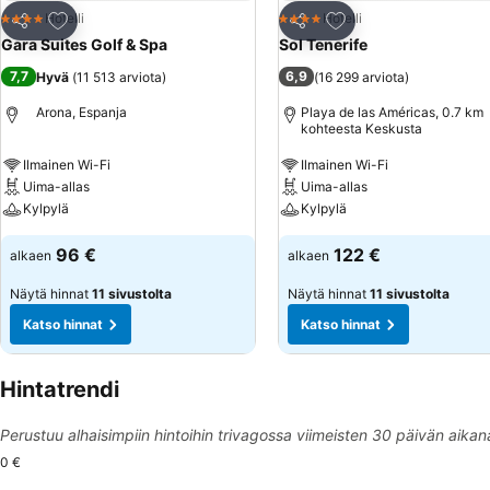
Lisää suosikkeihin
Lisää suosikkeihin
Hotelli
Hotelli
4 Tähtiluokitus
4 Tähtiluokitus
Jaa
Jaa
Gara Suites Golf & Spa
Sol Tenerife
7,7
6,9
Hyvä
(
11 513 arviota
)
(
16 299 arviota
)
Arona, Espanja
Playa de las Américas, 0.7 km
kohteesta Keskusta
Ilmainen Wi-Fi
Ilmainen Wi-Fi
Uima-allas
Uima-allas
Kylpylä
Kylpylä
96 €
122 €
alkaen
alkaen
Näytä hinnat
11 sivustolta
Näytä hinnat
11 sivustolta
Katso hinnat
Katso hinnat
Hintatrendi
Perustuu alhaisimpiin hintoihin trivagossa viimeisten 30 päivän aikan
0 €