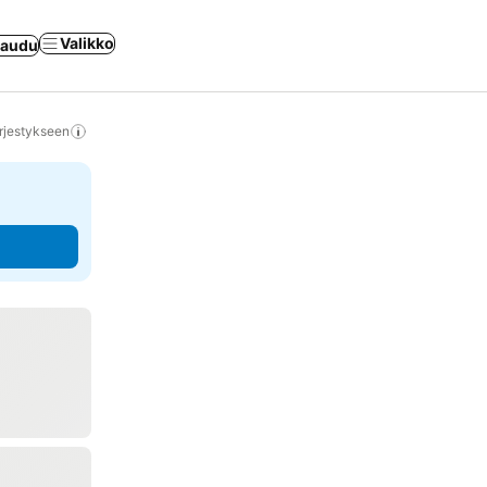
Valikko
jaudu
rjestykseen