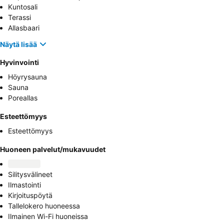
Kuntosali
Terassi
Allasbaari
Näytä lisää
Hyvinvointi
Höyrysauna
Sauna
Poreallas
Esteettömyys
Esteettömyys
Huoneen palvelut/mukavuudet
Silitysvälineet
Ilmastointi
Kirjoituspöytä
Tallelokero huoneessa
Ilmainen Wi-Fi huoneissa