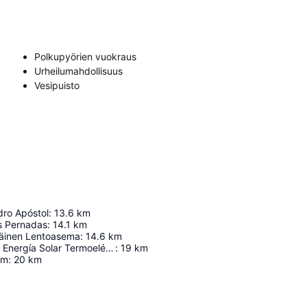
Polkupyörien vuokraus
Urheilumahdollisuus
Vesipuisto
dro Apóstol
:
13.6
km
os Pernadas
:
14.1
km
eläinen Lentoasema
:
14.6
km
Laboratorio de Energía Solar Termoeléctrica
:
19
km
um
:
20
km