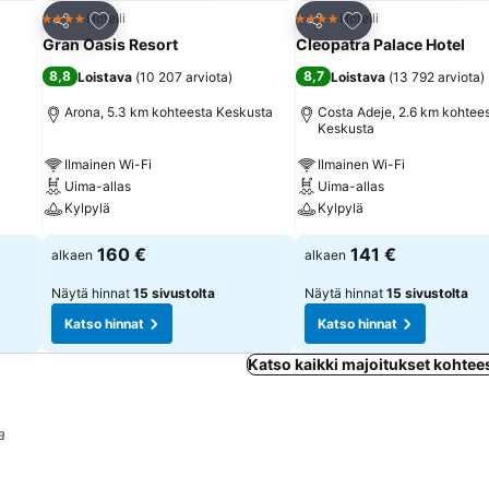
Lisää suosikkeihin
Lisää suosikkeihin
Hotelli
Hotelli
4 Tähtiluokitus
4 Tähtiluokitus
Jaa
Jaa
Gran Oasis Resort
Cleopatra Palace Hotel
8,8
8,7
Loistava
(
10 207 arviota
)
Loistava
(
13 792 arviota
)
Arona, 5.3 km kohteesta Keskusta
Costa Adeje, 2.6 km kohtee
Keskusta
Ilmainen Wi-Fi
Ilmainen Wi-Fi
Uima-allas
Uima-allas
Kylpylä
Kylpylä
160 €
141 €
alkaen
alkaen
Näytä hinnat
15 sivustolta
Näytä hinnat
15 sivustolta
Katso hinnat
Katso hinnat
Katso kaikki majoitukset kohte
a