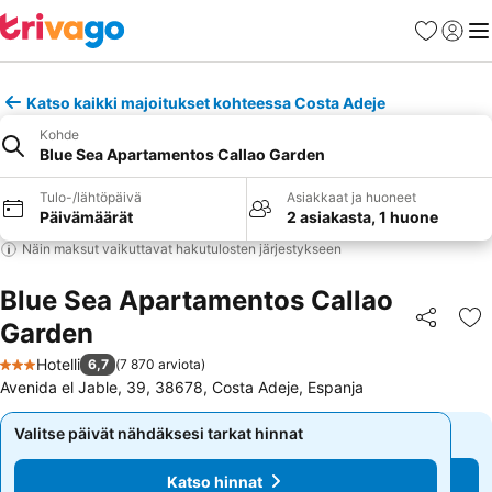
Suosikit
Kirjaud
Val
Katso kaikki majoitukset kohteessa Costa Adeje
Kohde
Blue Sea Apartamentos Callao Garden
Tulo-/lähtöpäivä
Asiakkaat ja huoneet
Päivämäärät
2 asiakasta, 1 huone
Näin maksut vaikuttavat hakutulosten järjestykseen
Blue Sea Apartamentos Callao
Garden
Jaa
Li
Hotelli
6,7
(
7 870 arviota
)
3 Tähtiluokitus
Avenida el Jable, 39, 38678, Costa Adeje, Espanja
Valitse päivät nähdäksesi tarkat hinnat
Valitse päivät nähdäksesi tarkat hinnat
Katso hinnat
Katso hinnat