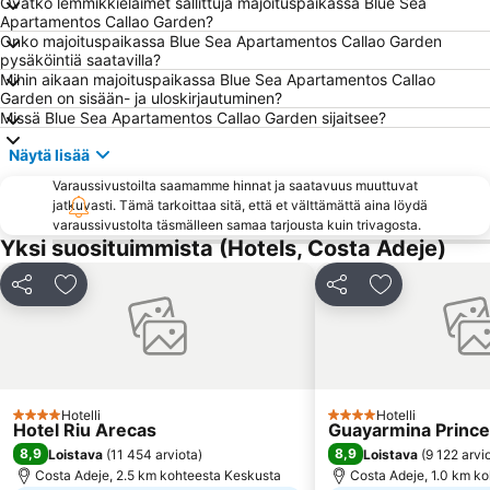
Ovatko lemmikkieläimet sallittuja majoituspaikassa Blue Sea
Apartamentos Callao Garden?
El Puerto
Puertito de Armeñime
Onko majoituspaikassa Blue Sea Apartamentos Callao Garden
pysäköintiä saatavilla?
La Caleta
Tenerife Pearl
Mihin aikaan majoituspaikassa Blue Sea Apartamentos Callao
Troya I y II
Loro Parque
Garden on sisään- ja uloskirjautuminen?
Missä Blue Sea Apartamentos Callao Garden sijaitsee?
Playa Jardín
Centro Comercial El Duque
Näytä lisää
Aqualand
Centro Comercial Safari
Varaussivustoilta saamamme hinnat ja saatavuus muuttuvat
Playa de Los Guíos
Complejo Playa Jardín
jatkuvasti. Tämä tarkoittaa sitä, että et välttämättä aina löydä
Playa de Santiago
La Caleta
varaussivustolta täsmälleen samaa tarjousta kuin trivagosta.
Yksi suosituimmista (Hotels, Costa Adeje)
La Pinta
Mercadillo de Alcalá
Playa de Las Galletas
Teleférico del Teide
Jaa
Lisää suosikkeihin
Jaa
Lisää suosikk
San Fernando
Parque Taoro
Calle de San Telmo
Jardín Botánico
Bananera El Guanche
Corpus Cristi
del Camison
Playa de la Tejita
Hotelli
Hotelli
4 Tähtiluokitus
4 Tähtiluokitus
Hotel Riu Arecas
Guayarmina Princ
8,9
8,9
Loistava
(
11 454 arviota
)
Loistava
(
9 122 arvi
Costa Adeje, 2.5 km kohteesta Keskusta
Costa Adeje, 1.0 km k