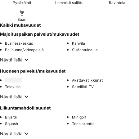
Pysäköinti
Lemmikit sallittu
Ravintola
Baari
Kaikki mukavuudet
Majoituspaikan palvelut/mukavuudet
Businesskeskus
Kahvila
Pelihuone/videopelejä
Sisääntuloaula
Näytä lisää
Huoneen palvelut/mukavuudet
Avattavat ikkunat
Televisio
Satelliitti-TV
Näytä lisää
Liikuntamahdollisuudet
Biljardi
Minigolf
Squash
Tenniskenttä
Näytä lisää