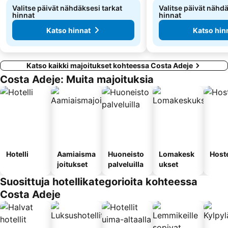
Valitse päivät nähdäksesi tarkat
Valitse päivät nähdä
hinnat
hinnat
Katso hinnat
Katso hin
Katso kaikki majoitukset kohteessa Costa Adeje
Costa Adeje: Muita majoituksia
Hotelli
Aamiaisma
Huoneisto
Lomakesk
Hoste
joitukset
palveluilla
ukset
Suosittuja hotellikategorioita kohteessa
Costa Adeje