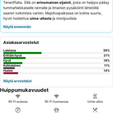
Teneriffalta. Sillä on
erinomainen sijainti
, josta on helppo pääsy
tummahiekkaiselle rannalle ja ilmainen pysäköinti lähistöllä
saaren tutkimista varten. Majoituspaikassa on kolme suurta,
hyvin hoidettua
uima-allasta
ja monipuolisia
ruokailumahdollisuuksia, ja aamiaisbuffet saa jatkuvasti kehuja.
Näytä enemmän
Asiakkaat korostavat jatkuvasti
henkilökunnan
poikkeuksellista ystävällisyyttä ja avuliaisuutta
ja panevat
merkille heidän tehokkuutensa pyyntöjen käsittelyssä. Parhaan
Asiakasarvostelut
kokemuksen saamiseksi kannattaa pyytää huonetta, josta on
merinäköala
parvekkeelta miellyttävien näkymien nauttimiseksi.
Loistava
36
%
Erittäin hyvä
21
%
Hyvä
18
%
Kohtalainen
11
%
Huono
14
%
Näytä arvostelut
Huippumukavuudet
Wi-Fi aulassa
Wi-Fi huoneessa
Uima-allas