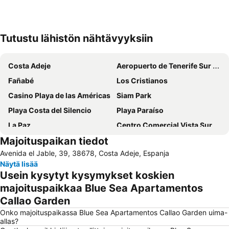
Tutustu lähistön nähtävyyksiin
Laajenna kartta
Costa Adeje
Aeropuerto de Tenerife Sur Reina Sofía
Fañabé
Los Cristianos
Casino Playa de las Américas
Siam Park
Playa Costa del Silencio
Playa Paraíso
La Paz
Centro Comercial Vista Sur
Majoituspaikan tiedot
Amarilla Golf
Playa de Torviscas
Avenida el Jable, 39, 38678, Costa Adeje, Espanja
Costa Adeje-El
Punta Brava
Näytä lisää
Puerto Colón
Teide National Park
Usein kysytyt kysymykset koskien
Centro
Plaza del Charco
majoituspaikkaa Blue Sea Apartamentos
Callao Garden
Lago Martiánez
Playa de Las Vistas
Onko majoituspaikassa Blue Sea Apartamentos Callao Garden uima-
Puerto de Los Gigantes
Acantilados de los Gigantes
allas?
Playa Martiánez
Del Duque