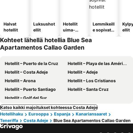
Halvat
Luksushot
Hotellit
Lemmikeill
Kylp
hotellit
ellit
uima-
e sopivat
ellit
altaalla
hotellit
Kohteet lähellä hotellia Blue Sea
Apartamentos Callao Garden
Hotellit – Puerto de la Cruz
Hotellit – Playa de las Américas
Hotellit – Costa Adeje
Hotellit – Adeje
Hotellit – Arona
Hotellit – Los Cristianos
Hotellit – Puerto Santiago
Hotellit – Santa Cruz
Hotellit – Golf del Sur
Katso kaikki majoitukset kohteessa Costa Adeje
Hotellihaku
Eurooppa
Espanja
Kanariansaaret
Teneriffa
Costa Adeje
Blue Sea Apartamentos Callao Garden