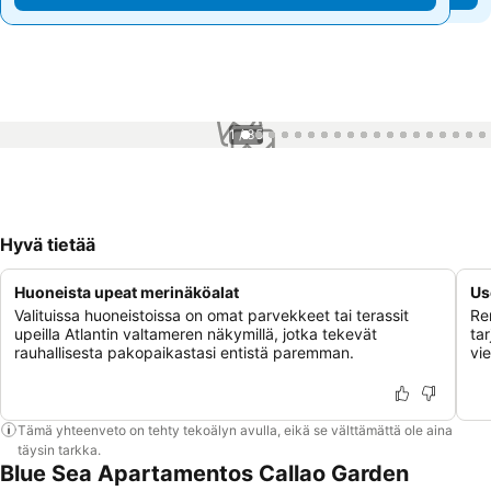
1 / 35
Hyvä tietää
Huoneista upeat merinäköalat
Us
Valituissa huoneistoissa on omat parvekkeet tai terassit
Re
upeilla Atlantin valtameren näkymillä, jotka tekevät
ta
rauhallisesta pakopaikastasi entistä paremman.
vie
Tämä yhteenveto on tehty tekoälyn avulla, eikä se välttämättä ole aina
täysin tarkka.
Blue Sea Apartamentos Callao Garden