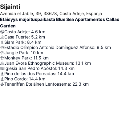
Sijainti
Avenida el Jable, 39, 38678, Costa Adeje, Espanja
Etäisyys majoituspaikasta Blue Sea Apartamentos Callao
Garden
Costa Adeje
:
4.6
km
Casa Fuerte
:
5.2
km
Siam Park
:
8.4
km
Estadio Olímpico Antonio Domínguez Alfonso
:
9.5
km
Jungle Park
:
10
km
Monkey Park
:
11.5
km
Juan Évora Ethnographic Museum
:
13.1
km
Iglesia San Pedro Apóstol
:
14.3
km
Pino de las dos Pernadas
:
14.4
km
Pino Gordo
:
14.4
km
Teneriffan Eteläinen Lentoasema
:
22.3
km