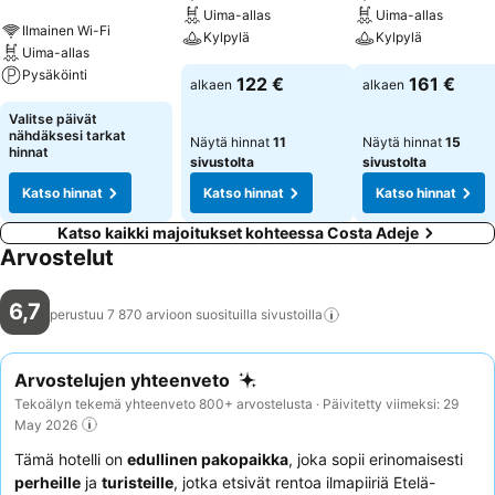
Asiakkaat voivat nauttia iltaohjelmana elävästä musiikista.
Uima-allas
Uima-allas
Ravintolapalvelut: Asiakkaat voivat ruokailla viihtyisässä ravintolassa
Ilmainen Wi-Fi
Kylpylä
Kylpylä
(buffet ja syöttötuoli). Erikseen varattavina ateriapaketteina talo
Uima-allas
tarjoaa aamiaisen sisältävän yöpymisen, puolihoidon ja all inclusive -
Pysäköinti
122 €
161 €
alkaen
alkaen
paketin. Asiakkaille tarjoillaan herkullinen ja runsas buffetti niin
aamiaisella, lounaalla kuin illallisella. All inclusive -lomailijoille on
Valitse päivät
nähdäksesi tarkat
tarjolla lisäetuna naposteltavat. Majoituksella on valikoima
Näytä hinnat
11
Näytä hinnat
15
hinnat
alkoholipitoisia ja alkoholittomia juomia. Luottokortit: Yleisimmät
sivustolta
sivustolta
luottokortit, kuten American Express, Visa ja MasterCard,
Katso hinnat
Katso hinnat
Katso hinnat
hyväksytään maksuvälineinä.
Katso kaikki majoitukset kohteessa Costa Adeje
Arvostelut
6,7
perustuu 7 870 arvioon suosituilla
sivustoilla
Arvostelujen yhteenveto
Tekoälyn tekemä yhteenveto 800+ arvostelusta · Päivitetty viimeksi: 29
May 2026
Tämä hotelli on
edullinen pakopaikka
, joka sopii erinomaisesti
perheille
ja
turisteille
, jotka etsivät rentoa ilmapiiriä Etelä-