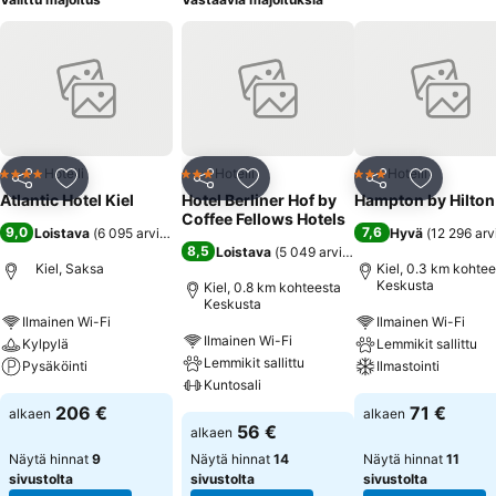
Hotelli
Hotelli
Hotelli
4 Tähtiluokitus
3 Tähtiluokitus
3 Tähtiluokitus
Jaa
Lisää suosikkeihin
Jaa
Lisää suosikkeihin
Jaa
Lisää suo
Atlantic Hotel Kiel
Hotel Berliner Hof by
Hampton by Hilton 
Coffee Fellows Hotels
9,0
7,6
Loistava
(
6 095 arviota
)
Hyvä
(
12 296 arv
8,5
Loistava
(
5 049 arviota
)
Kiel, Saksa
Kiel, 0.3 km kohtee
Keskusta
Kiel, 0.8 km kohteesta
Keskusta
Ilmainen Wi-Fi
Ilmainen Wi-Fi
Ilmainen Wi-Fi
Kylpylä
Lemmikit sallittu
Lemmikit sallittu
Pysäköinti
Ilmastointi
Kuntosali
206 €
71 €
alkaen
alkaen
56 €
alkaen
Näytä hinnat
9
Näytä hinnat
14
Näytä hinnat
11
sivustolta
sivustolta
sivustolta