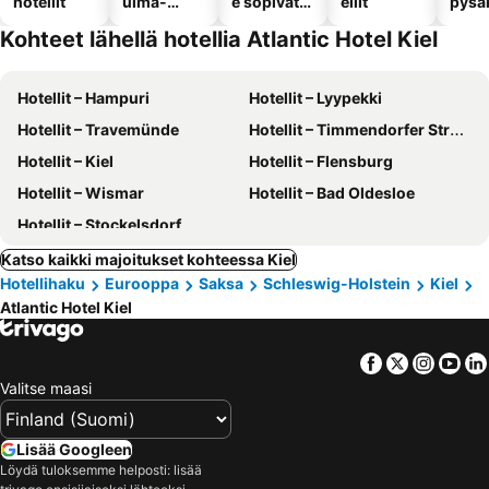
hotellit
uima-
e sopivat
ellit
pysä
altaalla
hotellit
llä
Kohteet lähellä hotellia Atlantic Hotel Kiel
Hotellit – Hampuri
Hotellit – Lyypekki
Hotellit – Travemünde
Hotellit – Timmendorfer Strand
Hotellit – Kiel
Hotellit – Flensburg
Hotellit – Wismar
Hotellit – Bad Oldesloe
Hotellit – Stockelsdorf
Katso kaikki majoitukset kohteessa Kiel
Hotellihaku
Eurooppa
Saksa
Schleswig-Holstein
Kiel
Atlantic Hotel Kiel
Facebook
Twitter
Insta
Yo
Valitse maasi
Lisää Googleen
Löydä tuloksemme helposti: lisää