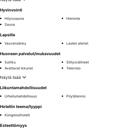
Hyvinvointi
Höyrysauna
Hieronta
Sauna
Lapsille
Vauvansänky
Lasten ateriat
Huoneen palvelut/mukavuudet
Suihku
Silitysvälineet
Avattavat ikkunat
Televisio
Näytä lisää
Liikuntamahdollisuudet
Urheilumahdollisuus
Pöytätennis
Hotellin teema/tyyppi
Kongressihotelli
Esteettömyys