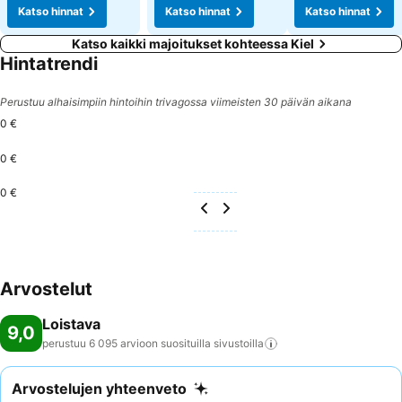
Katso hinnat
Katso hinnat
Katso hinnat
Katso kaikki majoitukset kohteessa Kiel
Hintatrendi
Perustuu alhaisimpiin hintoihin trivagossa viimeisten 30 päivän aikana
0 €
0 €
0 €
Arvostelut
Loistava
9,0
perustuu 6 095 arvioon suosituilla
sivustoilla
Arvostelujen yhteenveto