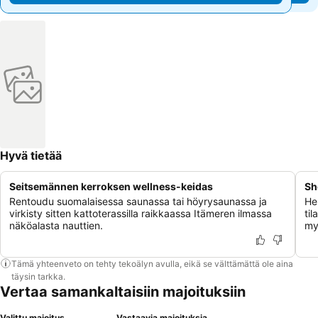
Hyvä tietää
Seitsemännen kerroksen wellness-keidas
Sh
Rentoudu suomalaisessa saunassa tai höyrysaunassa ja
Her
virkisty sitten kattoterassilla raikkaassa Itämeren ilmassa
til
näköalasta nauttien.
my
Tämä yhteenveto on tehty tekoälyn avulla, eikä se välttämättä ole aina
täysin tarkka.
Vertaa samankaltaisiin majoituksiin
Valittu majoitus
Vastaavia majoituksia