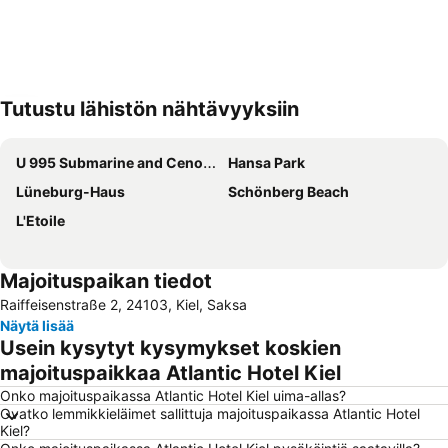
Tutustu lähistön nähtävyyksiin
Laajenna kartta
U 995 Submarine and Cenotaph
Hansa Park
Lüneburg-Haus
Schönberg Beach
L'Etoile
Majoituspaikan tiedot
Raiffeisenstraße 2, 24103, Kiel, Saksa
Näytä lisää
Usein kysytyt kysymykset koskien
majoituspaikkaa Atlantic Hotel Kiel
Onko majoituspaikassa Atlantic Hotel Kiel uima-allas?
Ovatko lemmikkieläimet sallittuja majoituspaikassa Atlantic Hotel
Kiel?