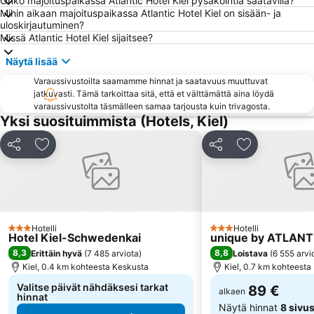
Onko majoituspaikassa Atlantic Hotel Kiel pysäköintiä saatavilla?
Mihin aikaan majoituspaikassa Atlantic Hotel Kiel on sisään- ja
uloskirjautuminen?
Missä Atlantic Hotel Kiel sijaitsee?
Näytä lisää
Varaussivustoilta saamamme hinnat ja saatavuus muuttuvat
jatkuvasti. Tämä tarkoittaa sitä, että et välttämättä aina löydä
varaussivustolta täsmälleen samaa tarjousta kuin trivagosta.
Yksi suosituimmista (Hotels, Kiel)
Jaa
Lisää suosikkeihin
Jaa
Lisää suosikk
Hotelli
Hotelli
3 Tähtiluokitus
3 Tähtiluokitus
Hotel Kiel-Schwedenkai
unique by ATLANTI
8,3
8,8
Erittäin hyvä
(
7 485 arviota
)
Loistava
(
6 555 arvi
Kiel, 0.4 km kohteesta Keskusta
Kiel, 0.7 km kohteesta
Valitse päivät nähdäksesi tarkat
89 €
alkaen
hinnat
Näytä hinnat
8 sivus