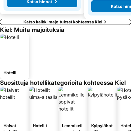
Katso hinnat
Katso hin
Katso kaikki majoitukset kohteessa Kiel
Kiel: Muita majoituksia
Hotelli
Suosittuja hotellikategorioita kohteessa Kiel
Halvat
Hotellit
Lemmikeill
Kylpylähot
Hotel