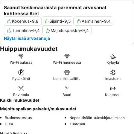
Saanut keskimääräistä paremmat arvosanat
kohteessa Kiel
Kokemus
•
9,8
Sijainti
•
9,5
Aamiainen
•
9,4
Tunnelma
•
9,4
Majoituspaikka
•
9,4
Näytä lisää arvosanoja
Huippumukavuudet
Wi-Fi aulassa
Wi-Fi huoneessa
Kylpylä
Pysäköinti
Lemmikit sallittu
Ilmastointi
Ravintola
Baari
Kuntosali
Kaikki mukavuudet
Majoituspaikan palvelut/mukavuudet
Businesskeskus
Nopea sisään-/uloskirjautuminen
Hissi
Kuntosali
Näytä lisää