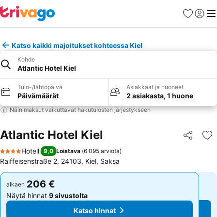
Suosikit
Kirjaud
Val
Katso kaikki majoitukset kohteessa Kiel
Kohde
Atlantic Hotel Kiel
Tulo-/lähtöpäivä
Asiakkaat ja huoneet
Päivämäärät
2 asiakasta, 1 huone
Näin maksut vaikuttavat hakutulosten järjestykseen
Atlantic Hotel Kiel
Jaa
Li
Hotelli
9,0
Loistava
(
6 095 arviota
)
4 Tähtiluokitus
Raiffeisenstraße 2, 24103, Kiel, Saksa
206 €
206 €
alkaen
alkaen
Näytä hinnat
9 sivustolta
Näytä hinnat
9 sivustolta
Katso hinnat
Katso hinnat