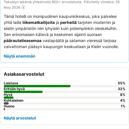
Tekoälyn tekemä yhteenveto 900+ arvostelusta · Päivitetty viimeksi: 29
May 2026
Tämä hotelli on monipuolinen kaupunkikeskus, joka palvelee
yhtä lailla
liikematkailijoita
ja
perheitä
tarjoten modernin ja
siistin ympäristön niin lyhyisiin kuin pidempiinkin oleskeluihin.
Sen erinomaisen kätevä ja keskeinen sijainti suoraan
päärautatieasemaa
vastapäätä ja sataman vieressä tarjoaa
vaivattoman pääsyn kaupungin keskustaan ja Kielin vuonolle.
Hotellissa on tilavia ja hyvin hoidettuja huoneita, joista monista
Näytä enemmän
on
kauniit näkymät
vuonolle, ja sitä täydentävät erillinen
lasten
leikkialue
ja hyvin varustellut
kokoustilat
. Asiakkaat kehuvat
jatkuvasti henkilökunnan poikkeuksellista ystävällisyyttä ja
Asiakasarvostelut
avuliaisuutta, ja
aamiaisbuffet
saa paljon kiitosta runsaasta ja
monipuolisesta valikoimastaan. Todella ikimuistoisen
Loistava
55
%
kokemuksen saamiseksi harkitse rentoutumista
kattobaarissa
,
Erittäin hyvä
32
%
josta saa erinomaisia cocktaileja ja upeita kaupunkinäkymiä.
Hyvä
8
%
Kohtalainen
4
%
Huono
1
%
Näytä arvostelut