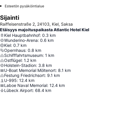
Esteetön pysäköintialue
Sijainti
Raiffeisenstraße 2, 24103, Kiel, Saksa
Etäisyys majoituspaikasta Atlantic Hotel Kiel
Kiel Hauptbahnhof
:
0.3
km
Wunderino-Arena
:
0.6
km
Kiel
:
0.7
km
Opernhaus
:
0.8
km
Schifffahrtsmuseum
:
1
km
Ostflügel
:
1.2
km
Holstein-Stadion
:
3.8
km
U-Boat Memorial Möltenort
:
8.1
km
Festung Friedrichsort
:
9.1
km
U-995
:
12.4
km
Laboe Naval Memorial
:
12.4
km
Lübeck Airport
:
68.4
km