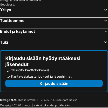
trivago ensisijaiseksi lähteeksi
Googlessa.
Yritys
Tuotteemme
Ehdot ja käytännöt
Tuki
Kirjaudu sisään hyödyntääksesi
jäsenedut
Yksilöity käyttökokemus
Kanta-asiakastarjoukset ja jäsenhinnat
Kirjaudu sisään
trivago N.V.
, Kesselstraße 5 – 7, 40221 Düsseldorf, Saksa
Copyright 2026 trivago | Kaikki oikeudet pidätetään.