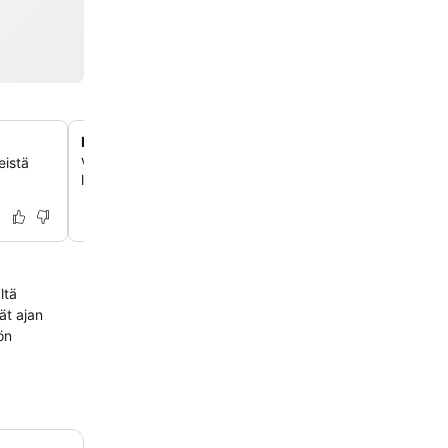
Lasten kesäkerho
eistä
Viihdytä perheen pienimpiä kausittaisella päiväohjelmall
leikkikentällä, minigolfilla ja matalalla lastenaltaalla.
ltä
ät ajan
ön