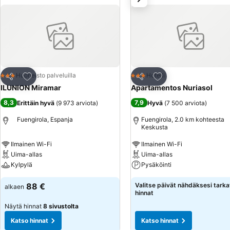
Lisää suosikkeihin
Lisää suosikkeihin
Huoneisto palveluilla
Hotelli
3 Tähtiluokitus
3 Tähtiluokitus
Jaa
Jaa
ILUNION Miramar
Apartamentos Nuriasol
8,3
7,9
Erittäin hyvä
(
9 973 arviota
)
Hyvä
(
7 500 arviota
)
Fuengirola, Espanja
Fuengirola, 2.0 km kohteesta
Keskusta
Ilmainen Wi-Fi
Ilmainen Wi-Fi
Uima-allas
Uima-allas
Kylpylä
Pysäköinti
88 €
Valitse päivät nähdäksesi tarka
alkaen
hinnat
Näytä hinnat
8 sivustolta
Katso hinnat
Katso hinnat