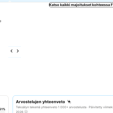
Katso kaikki majoitukset kohteessa 
a
Arvostelujen yhteenveto
Tekoälyn tekemä yhteenveto 1 000+ arvostelusta · Päivitetty viimek
51
%
2026