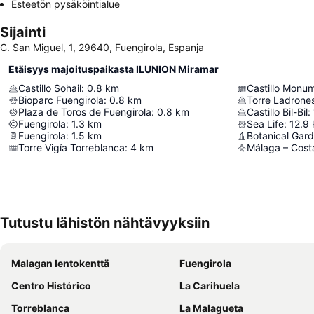
Esteetön pysäköintialue
Sijainti
C. San Miguel, 1, 29640, Fuengirola, Espanja
Etäisyys majoituspaikasta ILUNION Miramar
Castillo Sohail
:
0.8
km
Castillo Monu
Bioparc Fuengirola
:
0.8
km
Torre Ladrone
Plaza de Toros de Fuengirola
:
0.8
km
Castillo Bil-Bil
:
Fuengirola
:
1.3
km
Sea Life
:
12.9
Fuengirola
:
1.5
km
Botanical Gard
Torre Vigía Torreblanca
:
4
km
Málaga – Costa
Tutustu lähistön nähtävyyksiin
Malagan lentokenttä
Fuengirola
Centro Histórico
La Carihuela
Torreblanca
La Malagueta