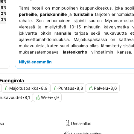
36
%
8
%
Tämä hotelli on monipuolinen kaupunkikeskus, joka sopii 
2
%
perheille
,
pariskunnille
ja
turisteille
tarjoten erinomaista
3
%
rahalle. Sen erinomainen sijainti suuren Myramar-osto
vieressä ja miellyttävä 10–15 minuutin kävelymatka v
jokivartta pitkin
rannalle
tarjoaa sekä mukavuutta et
ajanviettomahdollisuuksia. Majoituspaikassa on kattava
mukavuuksia, kuten suuri ulkouima-allas, lämmitetty sisäui
mukaansatempaava
lastenkerho
viihdetiimin kanssa.
kehuvat jatkuvasti
henkilökunnan
poikkeuksellista ystävä
Näytä enemmän
huomaavaisuutta sekä monipuolista ja laadukasta
aami
Rauhallisempaa oleskelua varten asiakkaat saatta
parempana puutarhaan päin olevia huoneita.
Fuengirola
Majoituspaikka
•
8,9
Puhtaus
•
8,8
Palvelu
•
8,6
t/mukavuudet
•
8,1
Wi-Fi
•
7,9
sa
Uima-allas