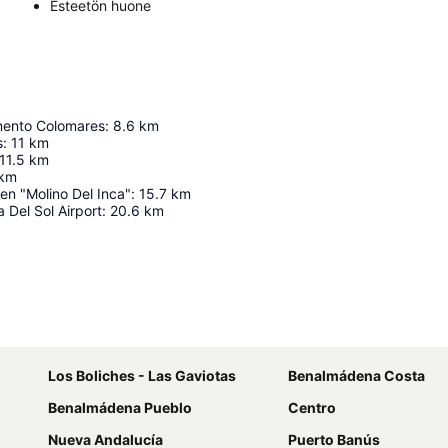
Esteetön huone
mento Colomares
:
8.6
km
s
:
11
km
11.5
km
km
en "Molino Del Inca"
:
15.7
km
 Del Sol Airport
:
20.6
km
Laajenna kartta
Los Boliches - Las Gaviotas
Benalmádena Costa
Benalmádena Pueblo
Centro
Nueva Andalucía
Puerto Banús