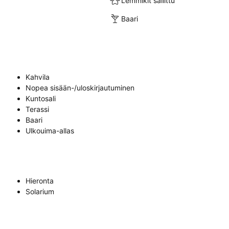
Lemmikit sallittu
Baari
Kahvila
Nopea sisään-/uloskirjautuminen
Kuntosali
Terassi
Baari
Ulkouima-allas
Hieronta
Solarium