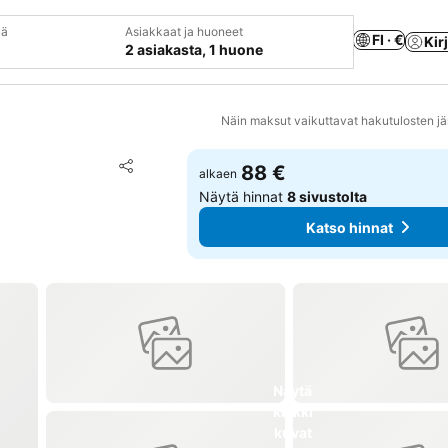
vä
Asiakkaat ja huoneet
FI · €
Kir
2 asiakasta, 1 huone
Näin maksut vaikuttavat hakutulosten jä
Lisää suosikkeihin
88 €
alkaen
Jaa
Näytä hinnat
8 sivustolta
Katso hinnat