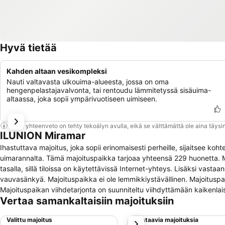
Hyvä tietää
Kahden altaan vesikompleksi
Nauti valtavasta ulkouima-alueesta, jossa on oma
hengenpelastajavalvonta, tai rentoudu lämmitetyssä sisäuima-
altaassa, joka sopii ympärivuotiseen uimiseen.
Tämä yhteenveto on tehty tekoälyn avulla, eikä se välttämättä ole aina täysin
ILUNION Miramar
Ihastuttava majoitus, joka sopii erinomaisesti perheille, sijaitsee koht
uimarannalta. Tämä majoituspaikka tarjoaa yhteensä 229 huonetta. M
tasalla, sillä tiloissa on käytettävissä Internet-yhteys. Lisäksi vastaa
vauvasänkyä. Majoituspaikka ei ole lemmikkiystävällinen. Majoituspaika
Majoituspaikan viihdetarjonta on suunniteltu viihdyttämään kaikenlais
Vertaa samankaltaisiin majoituksiin
hyvinvointipalveluita, jotka sopivat erinomaisesti rentoutumiseen ja 
Valittu majoitus
Vastaavia majoituksia
seuraava