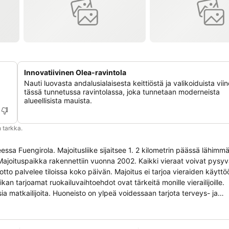
Innovatiivinen Olea-ravintola
Nauti luovasta andalusialaisesta keittiöstä ja valikoiduista viin
tässä tunnetussa ravintolassa, joka tunnetaan moderneista
alueellisista mauista.
 tarkka.
eessa Fuengirola. Majoitusliike sijaitsee 1. 2 kilometrin päässä lähimmä
ajoituspaikka rakennettiin vuonna 2002. Kaikki vieraat voivat pysyv
notto palvelee tiloissa koko päivän. Majoitus ei tarjoa vieraiden käyttö
n tarjoamat ruokailuvaihtoehdot ovat tärkeitä monille vierailijoille.
ia matkailijoita. Huoneisto on ylpeä voidessaan tarjota terveys- ja
edistävät vartalon terveyttä ja hyvää kuntoa.