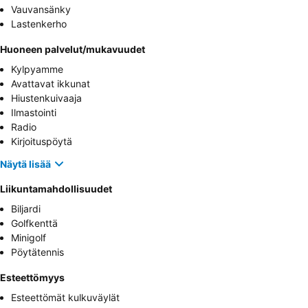
Vauvansänky
Lastenkerho
Huoneen palvelut/mukavuudet
Kylpyamme
Avattavat ikkunat
Hiustenkuivaaja
Ilmastointi
Radio
Kirjoituspöytä
Näytä lisää
Liikuntamahdollisuudet
Biljardi
Golfkenttä
Minigolf
Pöytätennis
Esteettömyys
Esteettömät kulkuväylät