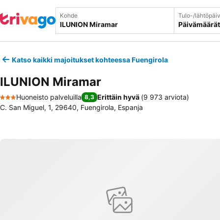
Kohde
Tulo-/lähtöpäi
Päivämäärät
Katso kaikki majoitukset kohteessa Fuengirola
ILUNION Miramar
Huoneisto palveluilla
Erittäin hyvä
(
9 973 arviota
)
8,3
3 Tähtiluokitus
C. San Miguel, 1, 29640, Fuengirola, Espanja