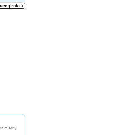
Fuengirola
si: 29 May