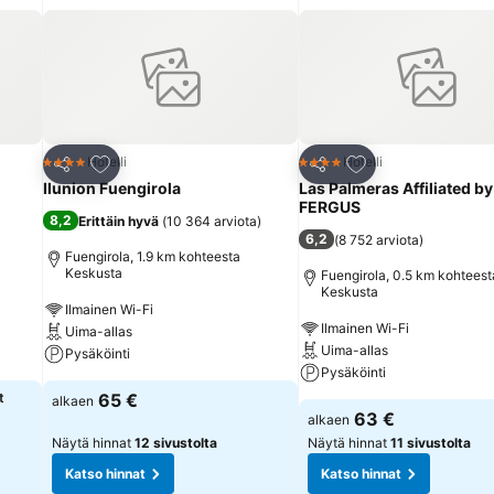
Lisää suosikkeihin
Lisää suosikkeihin
Hotelli
Hotelli
4 Tähtiluokitus
4 Tähtiluokitus
Jaa
Jaa
Ilunion Fuengirola
Las Palmeras Affiliated by
FERGUS
8,2
Erittäin hyvä
(
10 364 arviota
)
6,2
(
8 752 arviota
)
Fuengirola, 1.9 km kohteesta
Keskusta
Fuengirola, 0.5 km kohteest
Keskusta
Ilmainen Wi-Fi
Ilmainen Wi-Fi
Uima-allas
Uima-allas
Pysäköinti
Pysäköinti
t
65 €
alkaen
63 €
alkaen
Näytä hinnat
12 sivustolta
Näytä hinnat
11 sivustolta
Katso hinnat
Katso hinnat