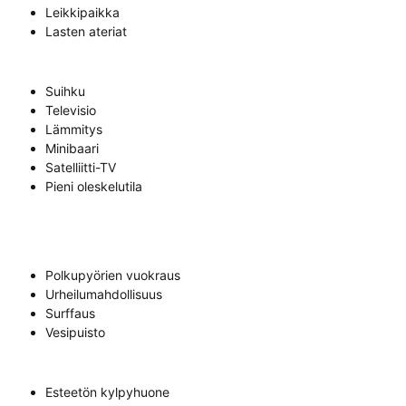
Leikkipaikka
Lasten ateriat
Suihku
Televisio
Lämmitys
Minibaari
Satelliitti-TV
Pieni oleskelutila
Polkupyörien vuokraus
Urheilumahdollisuus
Surffaus
Vesipuisto
Esteetön kylpyhuone