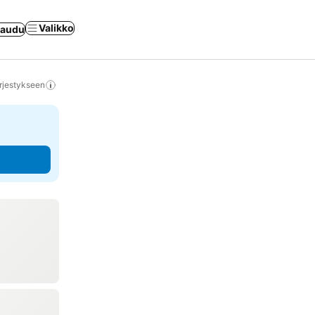
Valikko
jaudu
rjestykseen