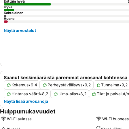
Erittäin hyvä
Hyvä
Kohtalainen
Huono
Näytä arvostelut
Saanut keskimääräistä paremmat arvosanat kohteessa 
Kokemus
•
9,4
Perheystävällisyys
•
9,2
Tunnelma
•
9,2
Hintansa väärti
•
8,2
Uima-allas
•
8,2
Tilat ja palvelu
Näytä lisää arvosanoja
Huippumukavuudet
Wi-Fi aulassa
Wi-Fi huonees