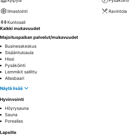
Kylpylä
Pysäköinti
Ilmastointi
Ravintola
Kuntosali
Kaikki mukavuudet
Majoituspaikan palvelut/mukavuudet
Businesskeskus
Sisääntuloaula
Hissi
Pysäköinti
Lemmikit sallittu
Allasbaari
Näytä lisää
Hyvinvointi
Höyrysauna
Sauna
Poreallas
Lapsille