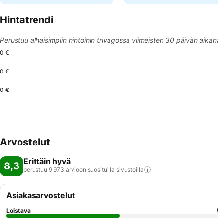
Hintatrendi
Perustuu alhaisimpiin hintoihin trivagossa viimeisten 30 päivän aikan
0 €
0 €
0 €
Arvostelut
Erittäin hyvä
8,3
perustuu 9 973 arvioon suosituilla
sivustoilla
Asiakasarvostelut
Loistava