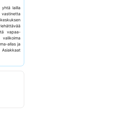
yhtä lailla
 vastinetta
skeskuksen
iehättävää
tä vapaa-
 valikoima
ma-allas ja
 Asiakkaat
llisyyttä ja
aispöytää
.
vat pitää