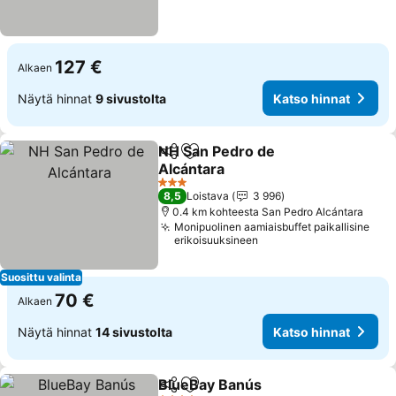
127 €
Alkaen
Näytä hinnat
9 sivustolta
Katso hinnat
NH San Pedro de
Jaa
Lisää suosikkeihin
Alcántara
3 Tähtiluokitus
8,5
Loistava
3 996
0.4 km kohteesta San Pedro Alcántara
Monipuolinen aamiaisbuffet paikallisine
erikoisuuksineen
Suosittu valinta
70 €
Alkaen
Näytä hinnat
14 sivustolta
Katso hinnat
BlueBay Banús
Jaa
Lisää suosikkeihin