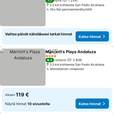
7,7
Hyvä
1 334
3.2 km kohteesta San Pedro Alcántara
Sky Bar panoraamanäkymillä
Valitse päivät nähdäksesi tarkat hinnat
Katso hinnat
Marriott's Playa Andaluza
Jaa
Lisää suosikkeihin
4 Tähtiluokitus
9,3
Loistava
3 828
3.5 km kohteesta San Pedro Alcántara
Monialtainen vesipuisto
119 €
Alkaen
Näytä hinnat
10 sivustolta
Katso hinnat