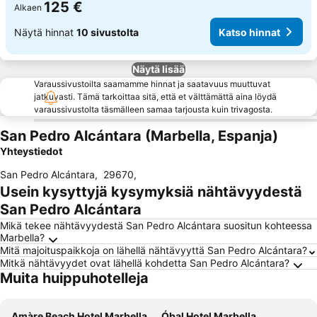
125 €
Alkaen
Näytä hinnat
10 sivustolta
Katso hinnat
Näytä lisää
Varaussivustoilta saamamme hinnat ja saatavuus muuttuvat
jatkuvasti. Tämä tarkoittaa sitä, että et välttämättä aina löydä
varaussivustolta täsmälleen samaa tarjousta kuin trivagosta.
San Pedro Alcántara (Marbella, Espanja)
Yhteystiedot
San Pedro Alcántara
,
29670
,
Usein kysyttyjä kysymyksiä nähtävyydestä
San Pedro Alcántara
Mikä tekee nähtävyydestä San Pedro Alcántara suositun kohteessa
Marbella?
Mitä majoituspaikkoja on lähellä nähtävyyttä San Pedro Alcántara?
Mitkä nähtävyydet ovat lähellä kohdetta San Pedro Alcántara?
Muita huippuhotelleja
Amàre Beach Hotel Marbella
Óbal Hotel Marbella