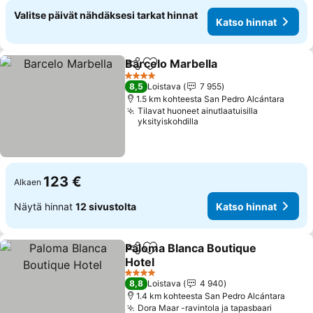
Valitse päivät nähdäksesi tarkat hinnat
Katso hinnat
Barcelo Marbella
Jaa
Lisää suosikkeihin
4 Tähtiluokitus
8,5
Loistava
7 955
1.5 km kohteesta San Pedro Alcántara
Tilavat huoneet ainutlaatuisilla
yksityiskohdilla
123 €
Alkaen
Näytä hinnat
12 sivustolta
Katso hinnat
Paloma Blanca Boutique
Jaa
Lisää suosikkeihin
Hotel
4 Tähtiluokitus
8,8
Loistava
4 940
1.4 km kohteesta San Pedro Alcántara
Dora Maar -ravintola ja tapasbaari