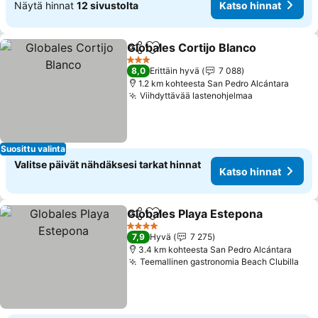
Näytä hinnat
12 sivustolta
Katso hinnat
Globales Cortijo Blanco
Jaa
Lisää suosikkeihin
3 Tähtiluokitus
8,0
Erittäin hyvä
7 088
1.2 km kohteesta San Pedro Alcántara
Viihdyttävää lastenohjelmaa
Suosittu valinta
Valitse päivät nähdäksesi tarkat hinnat
Katso hinnat
Globales Playa Estepona
Jaa
Lisää suosikkeihin
4 Tähtiluokitus
7,9
Hyvä
7 275
3.4 km kohteesta San Pedro Alcántara
Teemallinen gastronomia Beach Clubilla