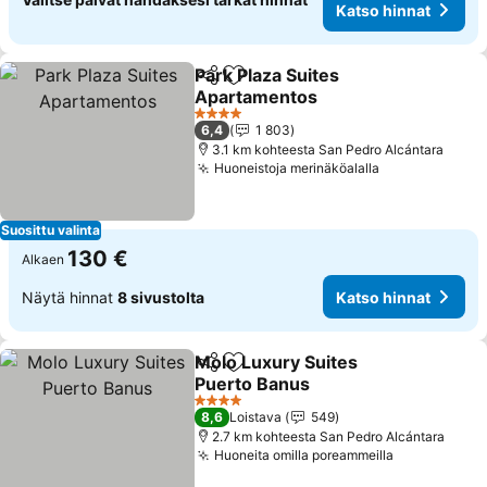
Katso hinnat
Park Plaza Suites
Jaa
Lisää suosikkeihin
Apartamentos
4 Tähtiluokitus
6,4
1 803
3.1 km kohteesta San Pedro Alcántara
Huoneistoja merinäköalalla
Suosittu valinta
130 €
Alkaen
Näytä hinnat
8 sivustolta
Katso hinnat
Molo Luxury Suites
Jaa
Lisää suosikkeihin
Puerto Banus
4 Tähtiluokitus
8,6
Loistava
549
2.7 km kohteesta San Pedro Alcántara
Huoneita omilla poreammeilla