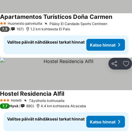
Apartamentos Turísticos Doña Carmen
Huoneisto palveluilla
Pääsy El Candado Sports Centreen
2 Tähtiluokitus
7,3
167
1.2 km kohteesta El Palo
Valitse päivät nähdäksesi tarkat hinnat
Katso hinnat
Jaa
Li
Hostel Residencia Alfil
Hotelli
Täysihoito kotiruoalla
3 Tähtiluokitus
7,7
Hyvä
880
4.4 km kohteesta Alcazaba
Valitse päivät nähdäksesi tarkat hinnat
Katso hinnat