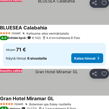
Jaa
Li
BLUESEA Calabahia
Hotelli
Kattouima-allas merinäköalalla
4 Tähtiluokitus
8,0
Erittäin hyvä
6 142
4.4 km kohteesta El Palo
71 €
Alkaen
Näytä hinnat
6 sivustolta
Katso hinnat
Suosittu valinta
Jaa
Li
Gran Hotel Miramar GL
Hotelli
Botaninen spa Sisley-tuotteilla
5 Tähtiluokitus
9,3
Loistava
12 072
4.3 km kohteesta El Palo