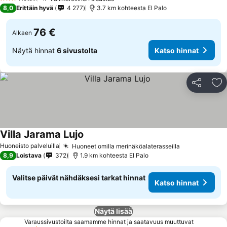
3 Tähtiluokitus
8,0
Erittäin hyvä
4 277
3.7 km kohteesta El Palo
76 €
Alkaen
Näytä hinnat
6 sivustolta
Katso hinnat
Jaa
Li
Villa Jarama Lujo
Huoneisto palveluilla
Huoneet omilla merinäköalaterasseilla
8,9
Loistava
372
1.9 km kohteesta El Palo
Valitse päivät nähdäksesi tarkat hinnat
Katso hinnat
Näytä lisää
Varaussivustoilta saamamme hinnat ja saatavuus muuttuvat