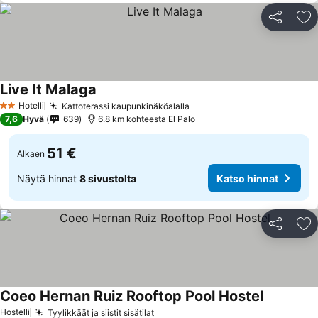
Jaa
Li
Live It Malaga
Hotelli
Kattoterassi kaupunkinäköalalla
2 Tähtiluokitus
7,6
Hyvä
639
6.8 km kohteesta El Palo
51 €
Alkaen
Näytä hinnat
8 sivustolta
Katso hinnat
Jaa
Li
Coeo Hernan Ruiz Rooftop Pool Hostel
Hostelli
Tyylikkäät ja siistit sisätilat