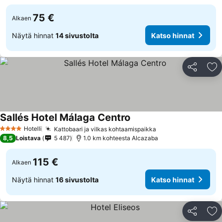
75 €
Alkaen
Näytä hinnat
14 sivustolta
Katso hinnat
Jaa
Li
Sallés Hotel Málaga Centro
Hotelli
Kattobaari ja vilkas kohtaamispaikka
4 Tähtiluokitus
8,5
Loistava
5 487
1.0 km kohteesta Alcazaba
115 €
Alkaen
Näytä hinnat
16 sivustolta
Katso hinnat
Jaa
Li