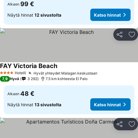
99 €
Alkaen
Näytä hinnat
12 sivustolta
Katso hinnat
Jaa
Li
FAY Victoria Beach
Hotelli
Hyvät yhteydet Malagan keskustaan
4 Tähtiluokitus
7,9
Hyvä
3 292
7.5 km kohteesta El Palo
48 €
Alkaen
Näytä hinnat
13 sivustolta
Katso hinnat
Jaa
Li