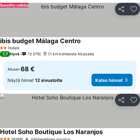
Suosittu valinta
Jaa
Li
ibis budget Málaga Centro
Hotelli
2 Tähtiluokitus
7,7
Hyvä
12 576
1.1 km kohteesta Alcazaba
68 €
Alkaen
Näytä hinnat
12 sivustolta
Katso hinnat
Jaa
Li
Hotel Soho Boutique Los Naranjos
Hotelli
Välimerellinen sisustus