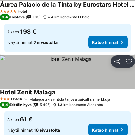
Áurea Palacio de la Tinta by Eurostars Hotel Company
Hotelli
5 Tähtiluokitus
9,4
Loistava
103
4.4 km kohteesta El Palo
198 €
Alkaen
Näytä hinnat
7 sivustolta
Katso hinnat
Jaa
Li
Hotel Zenit Malaga
Hotelli
Malagueta-ravintola tarjoaa paikallisia herkkuja
3 Tähtiluokitus
8,4
Erittäin hyvä
5 495
1.3 km kohteesta Alcazaba
61 €
Alkaen
Näytä hinnat
16 sivustolta
Katso hinnat