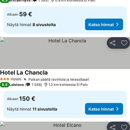
8,3
Erittäin hyvä
1 593
0.8 km kohteesta El Palo
59 €
Alkaen
Näytä hinnat
8 sivustolta
Katso hinnat
Jaa
Li
Hotel La Chancla
Hotelli
Paikan päällä ravintola ja terassibaari
3 Tähtiluokitus
8,8
Loistava
1 546
1.2 km kohteesta El Palo
150 €
Alkaen
Näytä hinnat
11 sivustolta
Katso hinnat