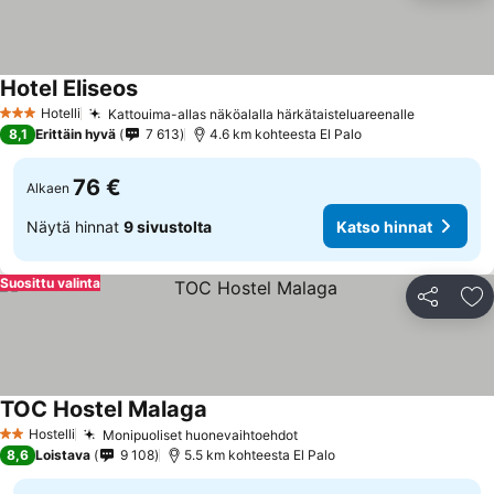
Hotel Eliseos
Hotelli
Kattouima-allas näköalalla härkätaisteluareenalle
3 Tähtiluokitus
8,1
Erittäin hyvä
7 613
4.6 km kohteesta El Palo
76 €
Alkaen
Näytä hinnat
9 sivustolta
Katso hinnat
Suosittu valinta
Jaa
Li
TOC Hostel Malaga
Hostelli
Monipuoliset huonevaihtoehdot
2 Tähtiluokitus
8,6
Loistava
9 108
5.5 km kohteesta El Palo