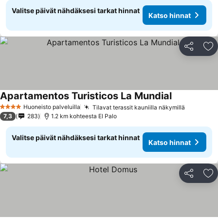
Valitse päivät nähdäksesi tarkat hinnat
Katso hinnat
Jaa
Li
Apartamentos Turisticos La Mundial
Huoneisto palveluilla
Tilavat terassit kauniilla näkymillä
4 Tähtiluokitus
7,3
283
1.2 km kohteesta El Palo
Valitse päivät nähdäksesi tarkat hinnat
Katso hinnat
Jaa
Li