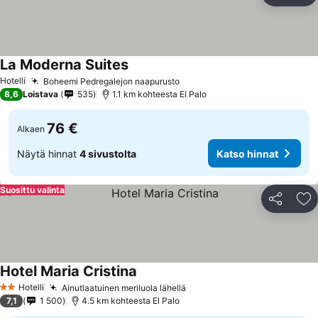
La Moderna Suites
Hotelli
Boheemi Pedregalejon naapurusto
8,6
Loistava
535
1.1 km kohteesta El Palo
76 €
Alkaen
Näytä hinnat
4 sivustolta
Katso hinnat
Suosittu valinta
Jaa
Li
Hotel Maria Cristina
Hotelli
Ainutlaatuinen meriluola lähellä
2 Tähtiluokitus
7,1
1 500
4.5 km kohteesta El Palo