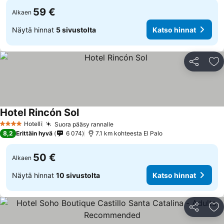
59 €
Alkaen
Näytä hinnat
5 sivustolta
Katso hinnat
Jaa
Li
Hotel Rincón Sol
Hotelli
Suora pääsy rannalle
4 Tähtiluokitus
8,2
Erittäin hyvä
6 074
7.1 km kohteesta El Palo
50 €
Alkaen
Näytä hinnat
10 sivustolta
Katso hinnat
Jaa
Li