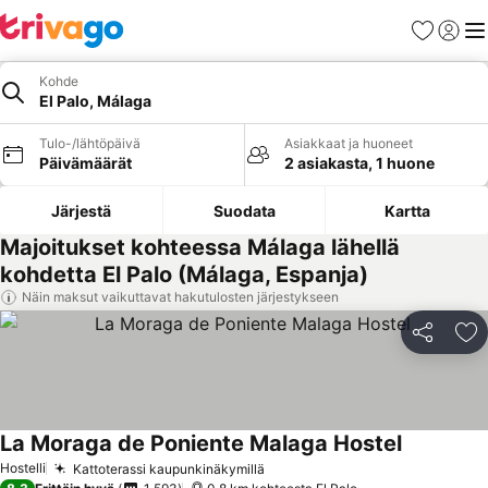
Suosikit
Kirjaud
Val
Kohde
El Palo, Málaga
Tulo-/lähtöpäivä
Asiakkaat ja huoneet
Päivämäärät
2 asiakasta, 1 huone
Järjestä
Suodata
Kartta
Majoitukset kohteessa Málaga lähellä
kohdetta El Palo (Málaga, Espanja)
Näin maksut vaikuttavat hakutulosten järjestykseen
Jaa
Li
La Moraga de Poniente Malaga Hostel
Hostelli
Kattoterassi kaupunkinäkymillä