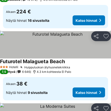
224 €
Alkaen
Näytä hinnat
16 sivustolta
Katso hinnat
Jaa
Li
Futurotel Malagueta Beach
Hotelli
Huippuluokan älyhuonetekniikka
3 Tähtiluokitus
7,5
Hyvä
6 646
4.3 km kohteesta El Palo
38 €
Alkaen
Näytä hinnat
9 sivustolta
Katso hinnat
Jaa
Li