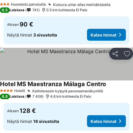
Huoneisto palveluilla
Kutsuva uima-allas merinäköalalla
3 Tähtiluokitus
8,5
Loistava
741
0.5 km kohteesta El Palo
90 €
Alkaen
Näytä hinnat
3 sivustolta
Katso hinnat
Jaa
Li
Hotel MS Maestranza Málaga Centro
Hotelli
Kattoterassin kylpylä panoraamanäkymillä
4 Tähtiluokitus
8,8
Loistava
7 406
4.6 km kohteesta El Palo
128 €
Alkaen
Näytä hinnat
16 sivustolta
Katso hinnat