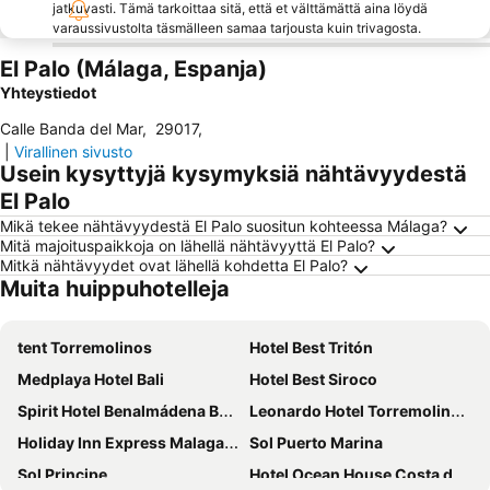
jatkuvasti. Tämä tarkoittaa sitä, että et välttämättä aina löydä
varaussivustolta täsmälleen samaa tarjousta kuin trivagosta.
El Palo (Málaga, Espanja)
Yhteystiedot
Calle Banda del Mar
,
29017
,
|
Virallinen sivusto
Usein kysyttyjä kysymyksiä nähtävyydestä
El Palo
Mikä tekee nähtävyydestä El Palo suositun kohteessa Málaga?
Mitä majoituspaikkoja on lähellä nähtävyyttä El Palo?
Mitkä nähtävyydet ovat lähellä kohdetta El Palo?
Muita huippuhotelleja
tent Torremolinos
Hotel Best Tritón
Medplaya Hotel Bali
Hotel Best Siroco
Spirit Hotel Benalmádena Beach
Leonardo Hotel Torremolinos Costa del Sol
Holiday Inn Express Malaga Airport
Sol Puerto Marina
Sol Principe
Hotel Ocean House Costa del Sol