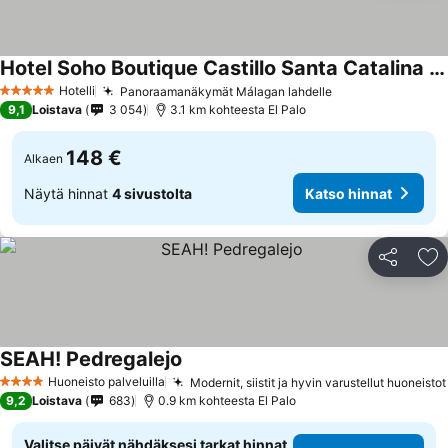
Hotel Soho Boutique Castillo Santa Catalina - Adults Recommended
Hotelli
Panoraamanäkymät Málagan lahdelle
5 Tähtiluokitus
9,1
Loistava
3 054
3.1 km kohteesta El Palo
148 €
Alkaen
Näytä hinnat
4 sivustolta
Katso hinnat
Jaa
Li
SEAH! Pedregalejo
Huoneisto palveluilla
Modernit, siistit ja hyvin varustellut huoneistot
4 Tähtiluokitus
9,2
Loistava
683
0.9 km kohteesta El Palo
Valitse päivät nähdäksesi tarkat hinnat