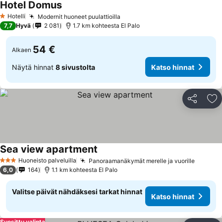
Hotel Domus
Hotelli
Modernit huoneet puulattioilla
1 Tähtiluokitus
7,7
Hyvä
2 081
1.7 km kohteesta El Palo
54 €
Alkaen
Näytä hinnat
8 sivustolta
Katso hinnat
Jaa
Li
Sea view apartment
Huoneisto palveluilla
Panoraamanäkymät merelle ja vuorille
3 Tähtiluokitus
6,0
164
1.1 km kohteesta El Palo
Valitse päivät nähdäksesi tarkat hinnat
Katso hinnat
Suosittu valinta