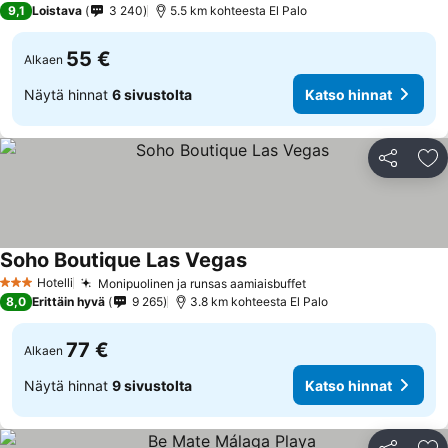
9,1
Loistava
3 240
5.5 km kohteesta El Palo
55 €
Alkaen
Näytä hinnat
6 sivustolta
Katso hinnat
Jaa
Li
Soho Boutique Las Vegas
Hotelli
Monipuolinen ja runsas aamiaisbuffet
3 Tähtiluokitus
8,0
Erittäin hyvä
9 265
3.8 km kohteesta El Palo
77 €
Alkaen
Näytä hinnat
9 sivustolta
Katso hinnat