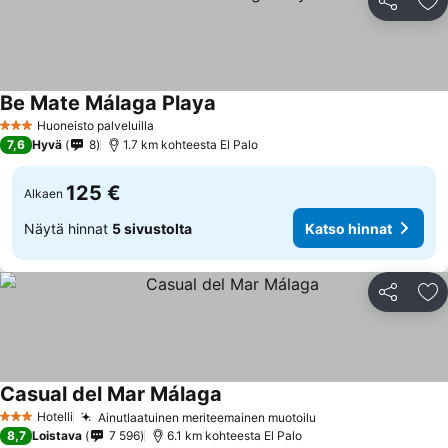
Jaa
Li
Be Mate Málaga Playa
Huoneisto palveluilla
3 Tähtiluokitus
7,6
Hyvä
8
1.7 km kohteesta El Palo
125 €
Alkaen
Näytä hinnat
5 sivustolta
Katso hinnat
Jaa
Li
Casual del Mar Málaga
Hotelli
Ainutlaatuinen meriteemainen muotoilu
3 Tähtiluokitus
8,7
Loistava
7 596
6.1 km kohteesta El Palo