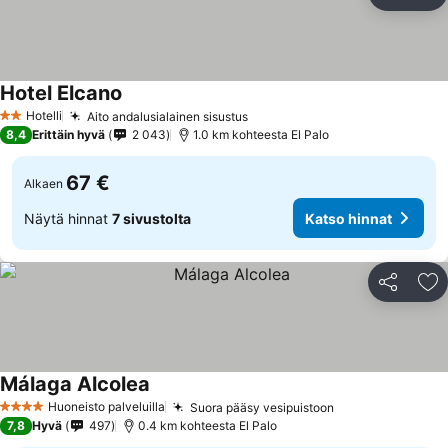
Jaa
Li
Hotel Elcano
Hotelli
Aito andalusialainen sisustus
2 Tähtiluokitus
8,4
Erittäin hyvä
2 043
1.0 km kohteesta El Palo
67 €
Alkaen
Näytä hinnat
7 sivustolta
Katso hinnat
Jaa
Li
Málaga Alcolea
Huoneisto palveluilla
Suora pääsy vesipuistoon
4 Tähtiluokitus
7,8
Hyvä
497
0.4 km kohteesta El Palo