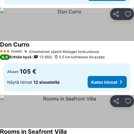
Jaa
Li
Don Curro
Hotelli
Erinomainen sijainti Malagan keskustassa
3 Tähtiluokitus
8,4
Erittäin hyvä
13 692
0.5 km kohteesta Alcazaba
105 €
Alkaen
Näytä hinnat
12 sivustolta
Katso hinnat
Jaa
Li
Rooms in Seafront Villa