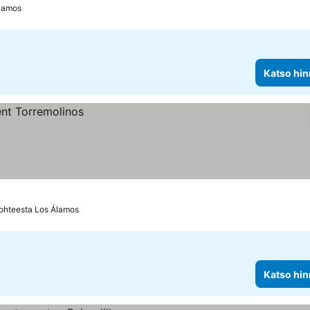
Álamos
Katso hin
ohteesta Los Álamos
Katso hin