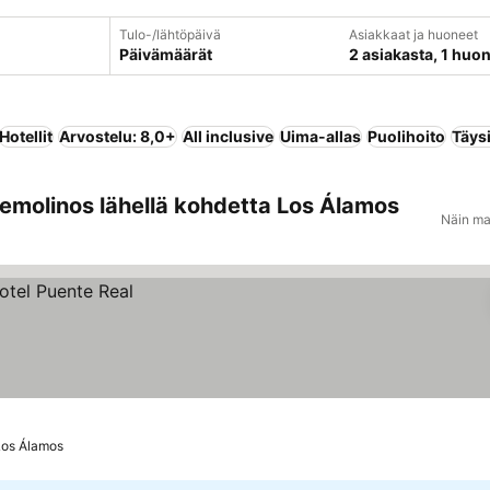
Tulo-/lähtöpäivä
Asiakkaat ja huoneet
Päivämäärät
2 asiakasta, 1 huo
Hotellit
Arvostelu: 8,0+
All inclusive
Uima-allas
Puolihoito
Täys
emolinos lähellä kohdetta Los Álamos
Näin ma
Los Álamos