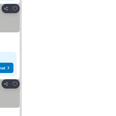
Lisää suosikkeihin
Jaa
nat
Lisää suosikkeihin
Jaa