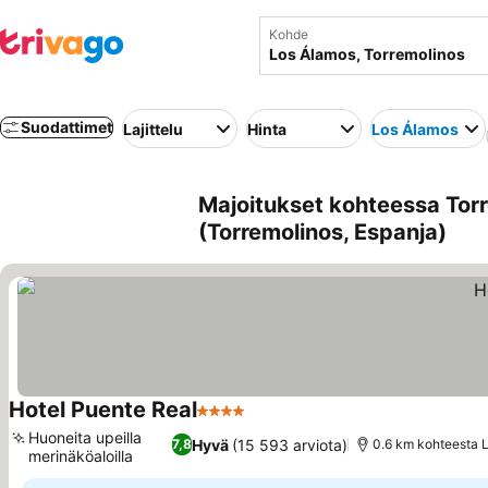
Kohde
Suodattimet
Lajittelu
Hinta
Los Álamos
Majoitukset kohteessa Torr
(Torremolinos, Espanja)
Hotel Puente Real
4 Tähtiluokitus
Katso hinnat
Huoneita upeilla
Hyvä
(15 593 arviota)
7,8
0.6 km kohteesta 
merinäköaloilla
Katso hinnat