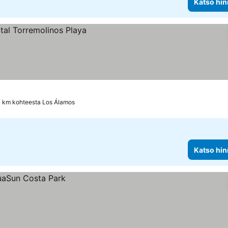
Katso hin
1 km kohteesta Los Álamos
Katso hin