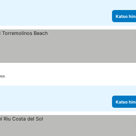
Katso hin
mos
Katso hin