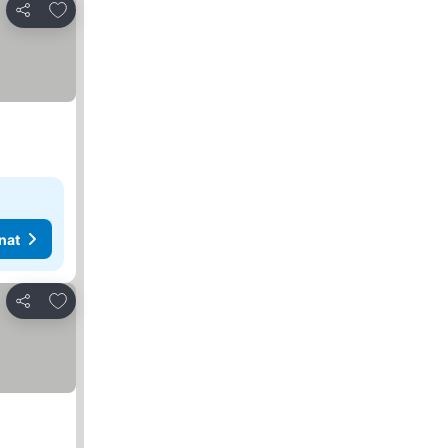
Lisää suosikkeihin
Jaa
nat
Lisää suosikkeihin
Jaa