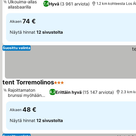
Ulkouima-allas
Hyvä
(3 961 arviota)
7,4
1.2 km kohteesta Los 
allasbaarilla
Katso hinnat
74 €
Alkaen
Näytä hinnat
12 sivustolta
Suosittu valinta
tent Torremolinos
3 Tähtiluokitus
Katso hinnat
Rajoittamaton
Erittäin hyvä
(15 147 arviota)
8,2
2.3 km k
brunssi myöhään
Katso hinnat
asti
48 €
Alkaen
Näytä hinnat
12 sivustolta