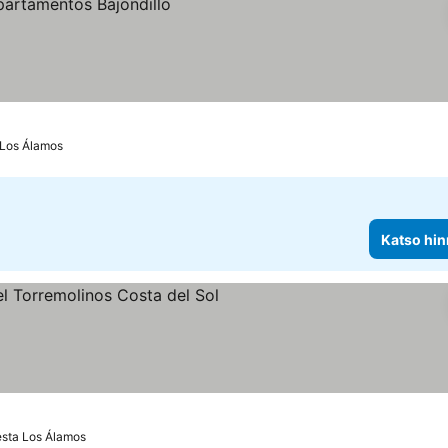
 Los Álamos
Katso hin
so hinnat
esta Los Álamos