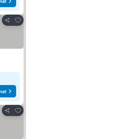
nat
Lisää suosikkeihin
Jaa
nat
Lisää suosikkeihin
Jaa