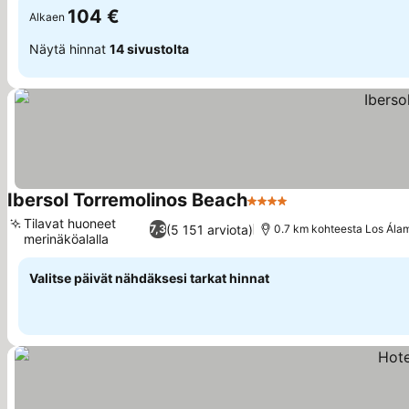
104 €
Alkaen
Näytä hinnat
14 sivustolta
Ibersol Torremolinos Beach
4 Tähtiluokitus
Katso hinnat
Tilavat huoneet
(5 151 arviota)
7,3
0.7 km kohteesta Los Ála
merinäköalalla
Katso hinnat
Valitse päivät nähdäksesi tarkat hinnat