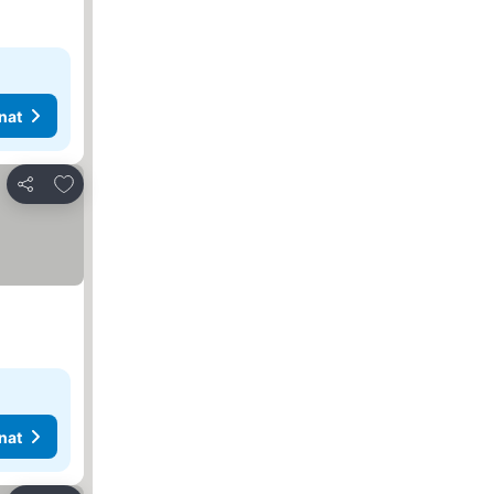
nat
Lisää suosikkeihin
Jaa
nat