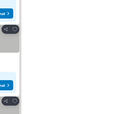
nat
Lisää suosikkeihin
Jaa
nat
Lisää suosikkeihin
Jaa