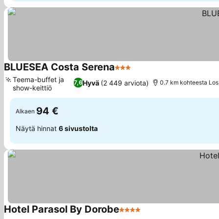
BLUESEA Costa Serena
3 Tähtiluokitus
Katso hinnat
Teema-buffet ja
Hyvä
(2 449 arviota)
7,6
0.7 km kohteesta Lo
show-keittiö
Katso hinnat
94 €
Alkaen
Näytä hinnat
6 sivustolta
Hotel Parasol By Dorobe
4 Tähtiluokitus
Katso hinnat