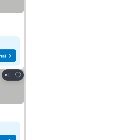
nat
Lisää suosikkeihin
Jaa