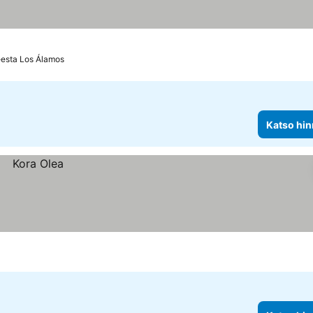
eesta Los Álamos
Katso hin