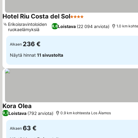
Hotel Riu Costa del Sol
4 Tähtiluokitus
Katso hinnat
Erikoisravintoloiden
Loistava
(22 094 arviota)
8,6
1.0 km koht
ruokaelämyksiä
Katso hinnat
236 €
Alkaen
Näytä hinnat
11 sivustolta
Kora Olea
Katso hinnat
Loistava
(792 arviota)
9,3
0.9 km kohteesta Los Álamos
63 €
Alkaen