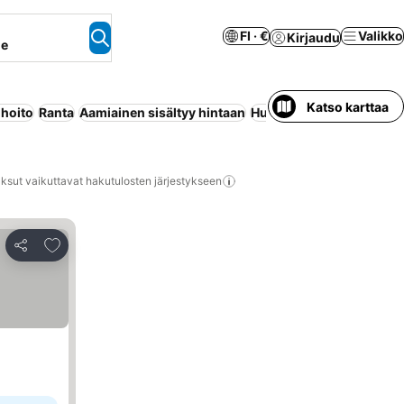
FI · €
Valikko
Kirjaudu
ne
Katso karttaa
ihoito
Ranta
Aamiainen sisältyy hintaan
Huoneisto palveluilla
Ma
ksut vaikuttavat hakutulosten järjestykseen
Lisää suosikkeihin
Jaa