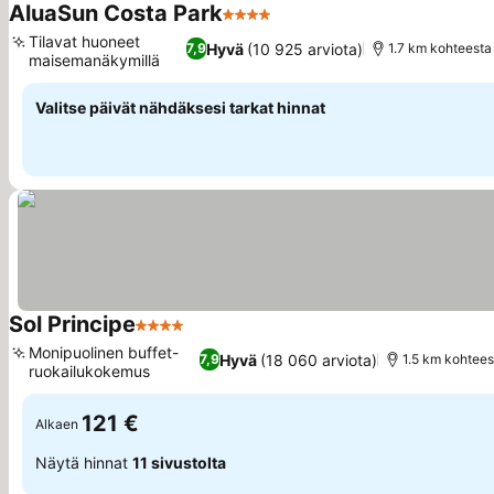
AluaSun Costa Park
4 Tähtiluokitus
Katso hinnat
Tilavat huoneet
Hyvä
(10 925 arviota)
7,9
1.7 km kohteesta
maisemanäkymillä
Katso hinnat
Valitse päivät nähdäksesi tarkat hinnat
Sol Principe
4 Tähtiluokitus
Katso hinnat
Monipuolinen buffet-
Hyvä
(18 060 arviota)
7,9
1.5 km kohtee
ruokailukokemus
Katso hinnat
121 €
Alkaen
Näytä hinnat
11 sivustolta