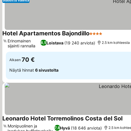
Suosittu valinta
Hotel Apartamentos Bajondillo
4 Tähtiluokitus
Katso hinnat
Erinomainen
Loistava
(19 240 arviota)
8,5
2.5 km kohteesta
sijainti rannalla
Katso hinnat
70 €
Alkaen
Näytä hinnat
6 sivustolta
Leonardo Hotel Torremolinos Costa del Sol
Kat
Monipuolinen ja
Hyvä
(18 646 arviota)
7,8
2.5 km kohte
laadukas buffetruokailu