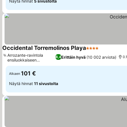
Näytä hinnat
5 sivustolta
Occidental Torremolinos Playa
4 Tähtiluokitus
Katso hinnat
Arrozante-ravintola
Erittäin hyvä
(10 002 arviota)
8,4
0.
ensiluokkaiseen
Katso hinnat
ruokailuun
101 €
Alkaen
Näytä hinnat
11 sivustolta