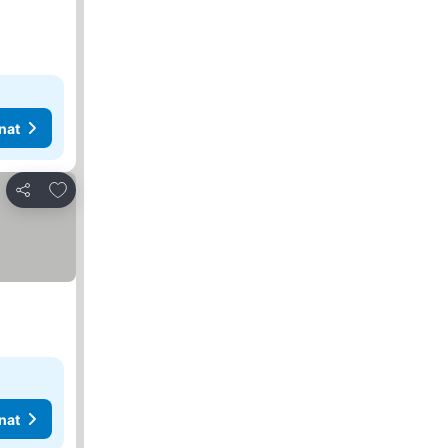
nat
Lisää suosikkeihin
Jaa
nat