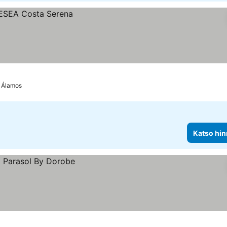
s Álamos
Katso hin