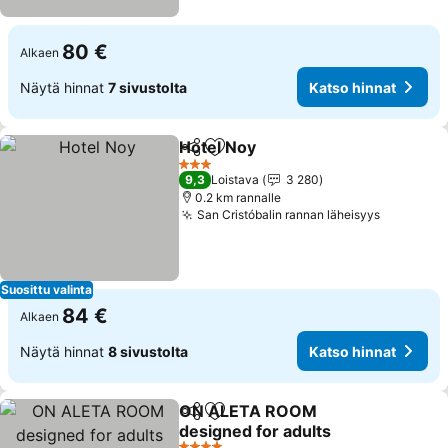
80 €
Alkaen
Näytä hinnat
7 sivustolta
Katso hinnat
Hotel Noy
Jaa
Lisää suosikkeihin
Katso hinnat
3 Tähtiluokitus
9,3
Loistava
3 280
0.2 km rannalle
San Cristóbalin rannan läheisyys
Katso hi
Suosittu valinta
84 €
Alkaen
Näytä hinnat
8 sivustolta
Katso hinnat
ON ALETA ROOM
Jaa
Lisää suosikkeihin
designed for adults