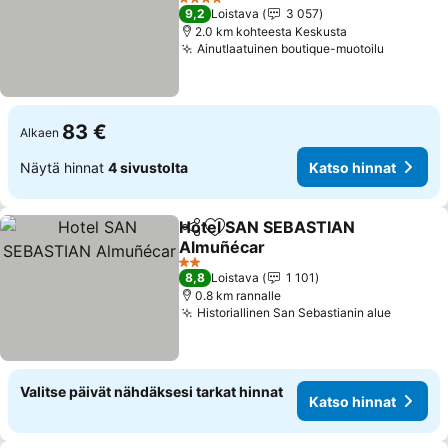
Katso hinnat
4 Tähtiluokitus
9,2
Loistava
3 057
2.0 km kohteesta Keskusta
Ainutlaatuinen boutique-muotoilu
Katso hi
83 €
Alkaen
Näytä hinnat
4 sivustolta
Katso hinnat
Hotel SAN SEBASTIAN
Jaa
Lisää suosikkeihin
Almuñécar
Katso hinnat
2 Tähtiluokitus
8,8
Loistava
1 101
0.8 km rannalle
Historiallinen San Sebastianin alue
Katso h
Valitse päivät nähdäksesi tarkat hinnat
Katso hinnat