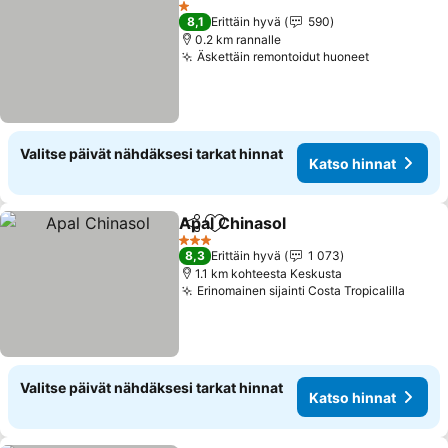
Katso
1 Tähtiluokitus
8,1
Erittäin hyvä
590
0.2 km rannalle
Äskettäin remontoidut huoneet
Katso hinn
Valitse päivät nähdäksesi tarkat hinnat
Katso hinnat
Apal Chinasol
Jaa
Lisää suosikkeihin
Katso hinnat
3 Tähtiluokitus
8,3
Erittäin hyvä
1 073
1.1 km kohteesta Keskusta
Erinomainen sijainti Costa Tropicalilla
Katso
Valitse päivät nähdäksesi tarkat hinnat
Katso hinnat