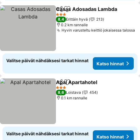
Casas Adosadas Lambda
Jaa
Lisää suosikkeihin
K
3 Tähtiluokitus
8,4
Erittäin hyvä
213
0.2 km rannalle
Hyvin varusteltu keittiö jokaisessa talossa
Ka
Valitse päivät nähdäksesi tarkat hinnat
Katso hinnat
Apal Apartahotel
Jaa
Lisää suosikkeihin
Katso hin
3 Tähtiluokitus
8,6
Loistava
454
0.1 km rannalle
Valitse päivät nähdäksesi tarkat hinnat
Katso hinnat