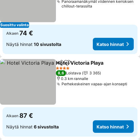
Panoraamanäkymät viidennen kerroksen
chillout-terassilta
Suosittu valinta
74 €
Alkaen
Näytä hinnat
10 sivustolta
Katso hinnat
Hotel Victoria Playa
Jaa
Lisää suosikkeihin
Katso 
4 Tähtiluokitus
8,6
Loistava
3 365
0.3 km rannalle
Perhekeskeinen vapaa-ajan konsepti
Katso
87 €
Alkaen
Näytä hinnat
6 sivustolta
Katso hinnat