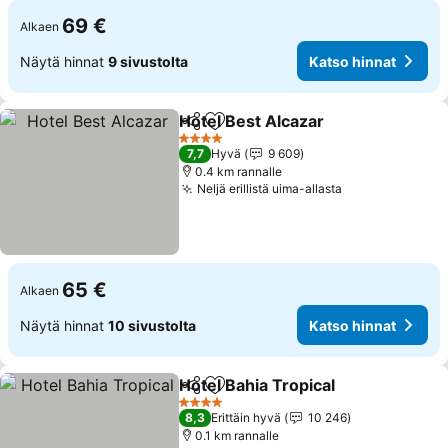
69 €
Alkaen
Näytä hinnat
9 sivustolta
Katso hinnat
Hotel Best Alcazar
Jaa
Lisää suosikkeihin
Katso h
4 Tähtiluokitus
7,7
Hyvä
9 609
0.4 km rannalle
Neljä erillistä uima-allasta
Katso hinnat
65 €
Alkaen
Näytä hinnat
10 sivustolta
Katso hinnat
Hotel Bahia Tropical
Jaa
Lisää suosikkeihin
Katso 
4 Tähtiluokitus
8,3
Erittäin hyvä
10 246
0.1 km rannalle