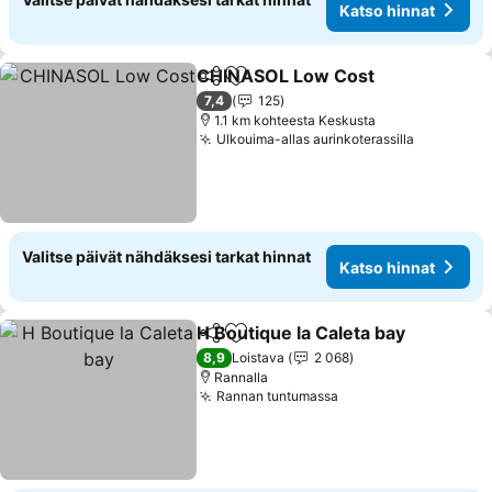
Katso hinnat
CHINASOL Low Cost
Jaa
Lisää suosikkeihin
Katso
7,4
125
1.1 km kohteesta Keskusta
Ulkouima-allas aurinkoterassilla
Katso hin
Valitse päivät nähdäksesi tarkat hinnat
Katso hinnat
H Boutique la Caleta bay
Jaa
Lisää suosikkeihin
Ka
8,9
Loistava
2 068
Rannalla
Rannan tuntumassa
Katso hinnat