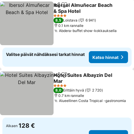
Ibersol Almuñecar Beach
Jaa
Lisää suosikkeihin
& Spa Hotel
Katso hinnat
4 Tähtiluokitus
8,5
Loistava
6 941
0.1 km rannalle
Abdera-buffet show-kokkauksella
Katso h
Valitse päivät nähdäksesi tarkat hinnat
Katso hinnat
Hotel Suites Albayzin Del
Jaa
Lisää suosikkeihin
Mar
Katso hinnat
4 Tähtiluokitus
8,0
Erittäin hyvä
2 720
0.7 km rannalle
Alueellinen Costa Tropical -gastronomia
Kat
128 €
Alkaen