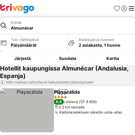
Suosikit
Kirjaud
Val
Kohde
Almunécar
Tulo-/lähtöpäivä
Asiakkaat ja huoneet
Päivämäärät
2 asiakasta, 1 huone
Järjestä
Suodata
Kartta
Hotellit kaupungissa Almunécar (Andalusia,
Espanja)
Näin maksut vaikuttavat hakutulosten järjestykseen
Playacálida
Jaa
Lisää suosikkeihin
Katso hinnat
4 Tähtiluokitus
8,6
Loistava
8 856
0.2 km rannalle
Kallionkielekkeen ääretön uima-allas
Katso