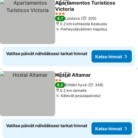
Apartamentos Turísticos
Jaa
Lisää suosikkeihin
Victoria
Katso hinnat
3 Tähtiluokitus
8,7
Loistava
200
0.2 km kohteesta Keskusta
Perheystävällinen majoitus
Katso hinnat
Valitse päivät nähdäksesi tarkat hinnat
Katso hinnat
Hostal Altamar
Jaa
Lisää suosikkeihin
Katso hinna
2 Tähtiluokitus
8,2
Erittäin hyvä
348
0.2 km rannalle
Kätevät pesulapalvelut
Katso hinnat
Valitse päivät nähdäksesi tarkat hinnat
Katso hinnat