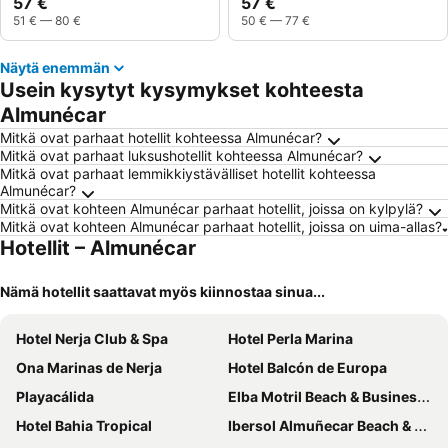
57 €
57 €
51 €
—
80 €
50 €
—
77 €
Näytä enemmän
Usein kysytyt kysymykset kohteesta
Almunécar
Mitkä ovat parhaat hotellit kohteessa Almunécar?
Mitkä ovat parhaat luksushotellit kohteessa Almunécar?
Mitkä ovat parhaat lemmikkiystävälliset hotellit kohteessa
Almunécar?
Mitkä ovat kohteen Almunécar parhaat hotellit, joissa on kylpylä?
Mitkä ovat kohteen Almunécar parhaat hotellit, joissa on uima-allas?
Hotellit – Almunécar
Nämä hotellit saattavat myös kiinnostaa sinua...
Hotel Nerja Club & Spa
Hotel Perla Marina
Ona Marinas de Nerja
Hotel Balcón de Europa
Playacálida
Elba Motril Beach & Business Hotel
Hotel Bahia Tropical
Ibersol Almuñecar Beach & Spa Hotel