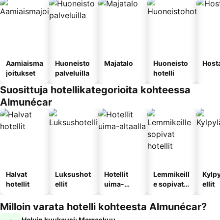
Aamiaisma
Huoneisto
Majatalo
Huoneisto
Host
joitukset
palveluilla
hotelli
Suosittuja hotellikategorioita kohteessa
Almunécar
Halvat
Luksushot
Hotellit
Lemmikeill
Kylp
hotellit
ellit
uima-
e sopivat
ellit
altaalla
hotellit
Milloin varata hotelli kohteesta Almunécar?
Halvin kuukausi: Marraskuu