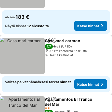
183 €
Alkaen
Näytä hinnat
12 sivustolta
Katso hinnat
Casa mari carmen
Jaa
Lisää suosikkeihin
Katso hi
7,7
Hyvä
80
0.5 km kohteesta Keskusta
Jaetut keittiötilat
Katso hinnat
Valitse päivät nähdäksesi tarkat hinnat
Katso hinnat
Apartamentos El Tranco
Jaa
Lisää suosikkeihin
del Mar
Katso hinnat
2 Tähtiluokitus
9,0
Loistava
279