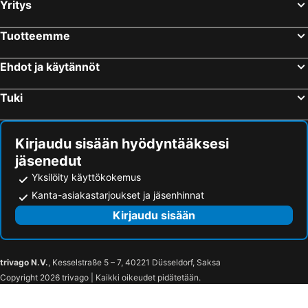
Alicante, Valencia Hotellit
Torremolinos, Andalusia Hotellit
Yritys
Benalmadena, Andalusia Hotellit
Puerto de la Cruz, Kanariansaaret Hotellit
Tuotteemme
Las Palmas, Kanariansaaret Hotellit
Ehdot ja käytännöt
Tuki
Kirjaudu sisään hyödyntääksesi
jäsenedut
Yksilöity käyttökokemus
Kanta-asiakastarjoukset ja jäsenhinnat
Kirjaudu sisään
trivago N.V.
, Kesselstraße 5 – 7, 40221 Düsseldorf, Saksa
Copyright 2026 trivago | Kaikki oikeudet pidätetään.