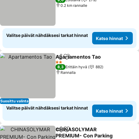
0.2 km rannalle
Valitse päivät nähdäksesi tarkat hinnat
Katso hinnat
Apartamentos Tao
Jaa
Lisää suosikkeihin
Katso h
2 Tähtiluokitus
8,3
Erittäin hyvä
882
Rannalla
Suosittu valinta
Valitse päivät nähdäksesi tarkat hinnat
Katso hinnat
CHINASOLYMAR
Jaa
Lisää suosikkeihin
PREMIUM- Con Parking