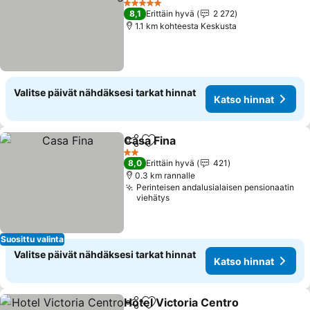
Katso hinnat
5 Tähtiluokitus
8,1
Erittäin hyvä
2 272
1.1 km kohteesta Keskusta
Valitse päivät nähdäksesi tarkat hinnat
Katso hinnat
Casa Fina
Jaa
Lisää suosikkeihin
Katso hinnat
2 Tähtiluokitus
8,0
Erittäin hyvä
421
0.3 km rannalle
Perinteisen andalusialaisen pensionaatin
viehätys
Suosittu valinta
Valitse päivät nähdäksesi tarkat hinnat
Katso hinnat
Hotel Victoria Centro
Jaa
Lisää suosikkeihin