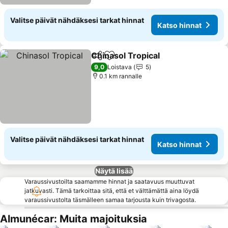
Valitse päivät nähdäksesi tarkat hinnat
Katso hinnat
Chinasol Tropical
Jaa
Lisää suosikkeihin
Katso hin
9,0
Loistava
5
0.1 km rannalle
Valitse päivät nähdäksesi tarkat hinnat
Katso hinnat
Näytä lisää
Varaussivustoilta saamamme hinnat ja saatavuus muuttuvat
jatkuvasti. Tämä tarkoittaa sitä, että et välttämättä aina löydä
varaussivustolta täsmälleen samaa tarjousta kuin trivagosta.
Almunécar: Muita majoituksia