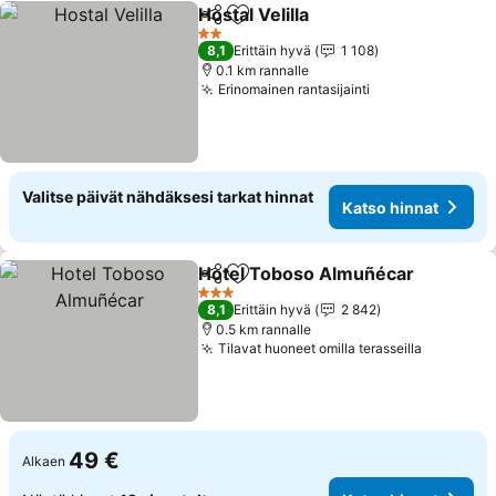
Hostal Velilla
Jaa
Lisää suosikkeihin
Katso hinnat
2 Tähtiluokitus
8,1
Erittäin hyvä
1 108
0.1 km rannalle
Erinomainen rantasijainti
Katso hinnat
Valitse päivät nähdäksesi tarkat hinnat
Katso hinnat
Hotel Toboso Almuñécar
Jaa
Lisää suosikkeihin
K
3 Tähtiluokitus
8,1
Erittäin hyvä
2 842
0.5 km rannalle
Tilavat huoneet omilla terasseilla
Katso hi
49 €
Alkaen