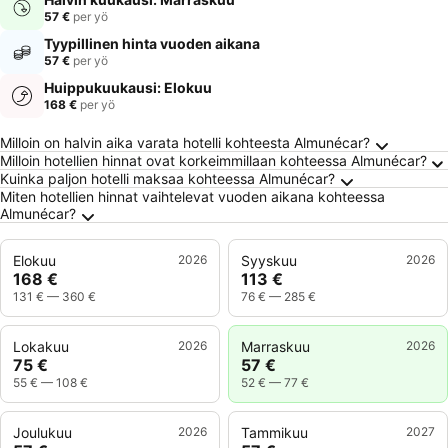
57 €
per yö
Tyypillinen hinta vuoden aikana
57 €
per yö
Huippukuukausi: Elokuu
168 €
per yö
Usein kysytyt kysymykset kohteesta Almuné
Milloin on halvin aika varata hotelli kohteesta Almunécar?
Milloin hotellien hinnat ovat korkeimmillaan kohteessa Almunécar?
Kuinka paljon hotelli maksaa kohteessa Almunécar?
Miten hotellien hinnat vaihtelevat vuoden aikana kohteessa
Almunécar?
Elokuu
2026
Syyskuu
2026
168 €
113 €
131 €
—
360 €
76 €
—
285 €
Lokakuu
2026
Marraskuu
2026
75 €
57 €
55 €
—
108 €
52 €
—
77 €
Joulukuu
2026
Tammikuu
2027