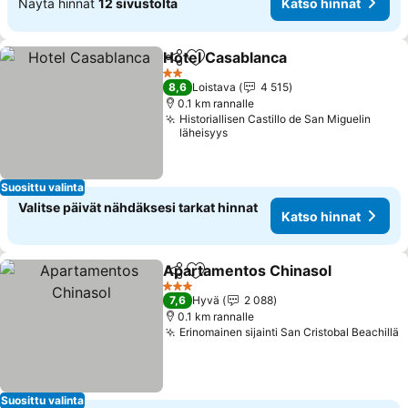
Näytä hinnat
12 sivustolta
Katso hinnat
Hotel Casablanca
Jaa
Lisää suosikkeihin
Katso hi
2 Tähtiluokitus
8,6
Loistava
4 515
0.1 km rannalle
Historiallisen Castillo de San Miguelin
läheisyys
Suosittu valinta
Valitse päivät nähdäksesi tarkat hinnat
Katso hinnat
Apartamentos Chinasol
Jaa
Lisää suosikkeihin
Ka
3 Tähtiluokitus
7,6
Hyvä
2 088
0.1 km rannalle
Erinomainen sijainti San Cristobal Beachillä
K
Suosittu valinta