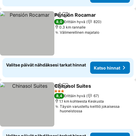
Pensión Rocamar
Jaa
Lisää suosikkeihin
Katso hi
8,0
Erittäin hyvä
820
0.3 km rannalle
Välimerellinen majatalo
Katso hinnat
Valitse päivät nähdäksesi tarkat hinnat
Katso hinnat
Chinasol Suites
Jaa
Lisää suosikkeihin
Katso hinn
3 Tähtiluokitus
8,4
Erittäin hyvä
67
1.1 km kohteesta Keskusta
Täysin varusteltu keittiö jokaisessa
huoneistossa
Valitse päivät nähdäksesi tarkat hinnat