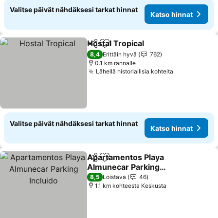
Valitse päivät nähdäksesi tarkat hinnat
Katso hinnat
Hostal Tropical
Jaa
Lisää suosikkeihin
Katso hinna
8,4
Erittäin hyvä
762
0.1 km rannalle
Lähellä historiallisia kohteita
Katso hinna
Valitse päivät nähdäksesi tarkat hinnat
Katso hinnat
Apartamentos Playa
Jaa
Lisää suosikkeihin
Almunecar Parking
Incluido
Katso hinnat
8,5
Loistava
46
1.1 km kohteesta Keskusta