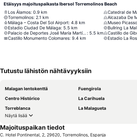
Etäisyys majoituspaikasta Ibersol Torremolinos Beach
Los Álamos
:
0.9
km
Catedral de M
Torremolinos
:
2.1
km
Alcazaba De 
Málaga – Costa Del Sol Airport
:
4.8
km
Museo Picass
Estadio Ciudad De Málaga
:
5.5
km
Bullring La Ma
Palacio de Deportes José María Martín Carpena
:
5.5
km
Castillo de Gib
Castillo Monumento Colomares
:
9.4
km
Estadio La Ro
Tutustu lähistön nähtävyyksiin
Malagan lentokenttä
Fuengirola
Centro Histórico
La Carihuela
Torreblanca
La Malagueta
Näytä lisää
Majoituspaikan tiedot
C. Hotel Pontinental, 2, 29620, Torremolinos, Espanja