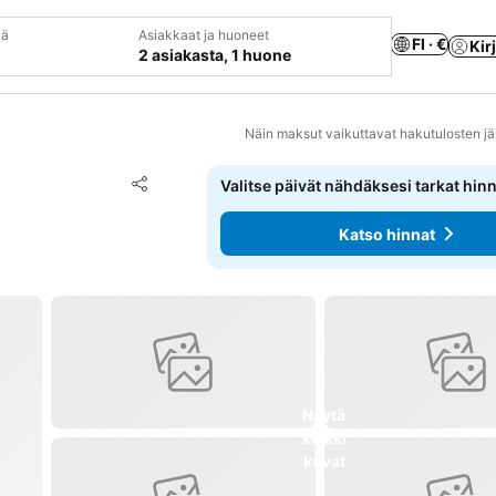
vä
Asiakkaat ja huoneet
FI · €
Kir
2 asiakasta, 1 huone
Näin maksut vaikuttavat hakutulosten jä
Lisää suosikkeihin
Valitse päivät nähdäksesi tarkat hin
Jaa
Katso hinnat