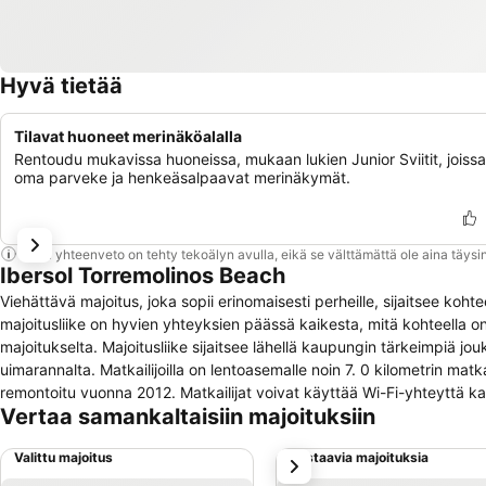
Hyvä tietää
Tilavat huoneet merinäköalalla
Rentoudu mukavissa huoneissa, mukaan lukien Junior Sviitit, joiss
oma parveke ja henkeäsalpaavat merinäkymät.
Tämä yhteenveto on tehty tekoälyn avulla, eikä se välttämättä ole aina täysin
Ibersol Torremolinos Beach
Viehättävä majoitus, joka sopii erinomaisesti perheille, sijaitsee koh
majoitusliike on hyvien yhteyksien päässä kaikesta, mitä kohteella on t
majoitukselta. Majoitusliike sijaitsee lähellä kaupungin tärkeimpiä jo
uimarannalta. Matkailijoilla on lentoasemalle noin 7. 0 kilometrin m
remontoitu vuonna 2012. Matkailijat voivat käyttää Wi-Fi-yhteyttä ka
Vertaa samankaltaisiin majoituksiin
vieraat ovat aina tervetulleita. Vauvasänkyjä saatavana lapsille pyyde
yleiset tilat ovat esteettömät. Lemmikit eivät ole sallittuja tiloissa.
Valittu majoitus
Vastaavia majoituksia
seuraava
Vieraiden käytössä on kuljetuspalvelu. Majoituspaikka on ylpeä voidess
Vierailijat voivat nauttia majoituksen viihdetarjonnan vaihtoehdoista.