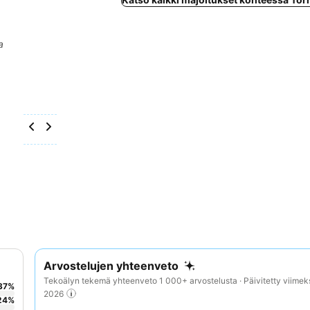
a
Arvostelujen yhteenveto
Tekoälyn tekemä yhteenveto 1 000+ arvostelusta · Päivitetty viimek
37
%
2026
24
%