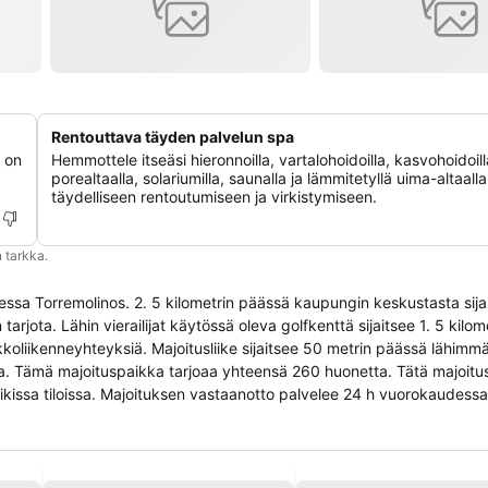
Rentouttava täyden palvelun spa
a on
Hemmottele itseäsi hieronnoilla, vartalohoidoilla, kasvohoidoill
porealtaalla, solariumilla, saunalla ja lämmitetyllä uima-altaalla
täydelliseen rentoutumiseen ja virkistymiseen.
 tarkka.
teessa Torremolinos. 2. 5 kilometrin päässä kaupungin keskustasta sija
arjota. Lähin vierailijat käytössä oleva golfkenttä sijaitsee 1. 5 kilo
ukkoliikenneyhteyksiä. Majoitusliike sijaitsee 50 metrin päässä lähimmä
atka. Tämä majoituspaikka tarjoaa yhteensä 260 huonetta. Tätä majoit
ikissa tiloissa. Majoituksen vastaanotto palvelee 24 h vuorokaudessa
ttäessä. Käytettävissä on 2 liikuntarajoitteisille soveltuvaa majoitust
 Matkailijat saavat käyttää pysäköintialuetta. Tämä on ekoystävällinen m
aan tarjota useita ateriointivaihtoehtoja, jotka tarjoavat herkullisia 
 Tässä majoituksessa asuvat vieraat voivat käyttää tarjottuja hyvinvoin