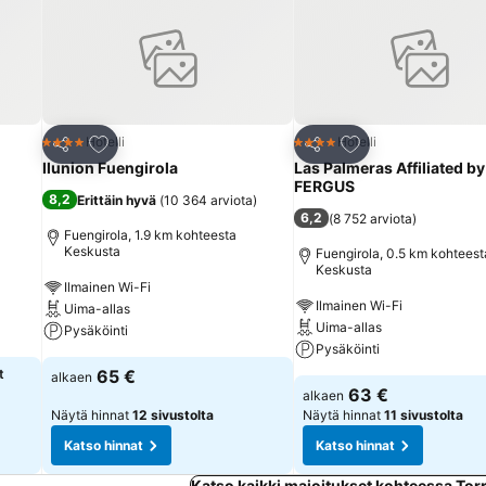
Lisää suosikkeihin
Lisää suosikkeihin
Hotelli
Hotelli
4 Tähtiluokitus
4 Tähtiluokitus
Jaa
Jaa
Ilunion Fuengirola
Las Palmeras Affiliated by
FERGUS
8,2
Erittäin hyvä
(
10 364 arviota
)
6,2
(
8 752 arviota
)
Fuengirola, 1.9 km kohteesta
Keskusta
Fuengirola, 0.5 km kohteest
Keskusta
Ilmainen Wi-Fi
Ilmainen Wi-Fi
Uima-allas
Uima-allas
Pysäköinti
Pysäköinti
t
65 €
alkaen
63 €
alkaen
Näytä hinnat
12 sivustolta
Näytä hinnat
11 sivustolta
Katso hinnat
Katso hinnat
Katso kaikki majoitukset kohteessa To