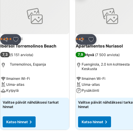
Osa palveluista on lisämaksullisia.
Lisää suosikkeihin
Lisää suosikkeihin
Hotelli
Hotelli
4 Tähtiluokitus
3 Tähtiluokitus
Jaa
Jaa
Ibersol Torremolinos Beach
Apartamentos Nuriasol
7,3
7,9
(
5 151 arviota
)
Hyvä
(
7 500 arviota
)
Torremolinos, Espanja
Fuengirola, 2.0 km kohteesta
Keskusta
Ilmainen Wi-Fi
Ilmainen Wi-Fi
Uima-allas
Uima-allas
Kylpylä
Pysäköinti
Valitse päivät nähdäksesi tarkat
Valitse päivät nähdäksesi tarka
hinnat
hinnat
Katso hinnat
Katso hinnat