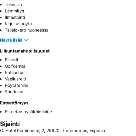
Televisio
Lämmitys
Ilmastointi
Kirjoituspöytä
Tallelokero huoneessa
Näytä lisää
Liikuntamahdollisuudet
Biljardi
Golfkenttä
Ratsastus
Vaellusreitti
Pöytätennis
Snorklaus
Esteettömyys
Esteetön pysäköintialue
Sijainti
C. Hotel Pontinental, 2, 29620, Torremolinos, Espanja