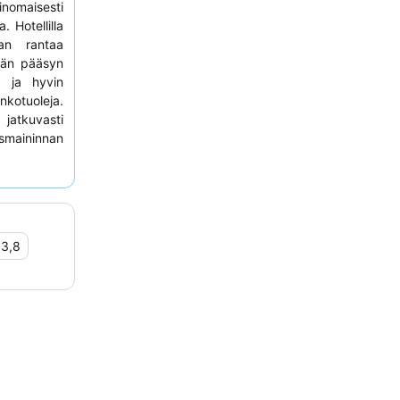
nomaisesti
. Hotellilla
n rantaa
vän pääsyn
a ja hyvin
kotuoleja.
jatkuvasti
smaininnan
okemuksen
näköalalla
istöstä.
•
3,8