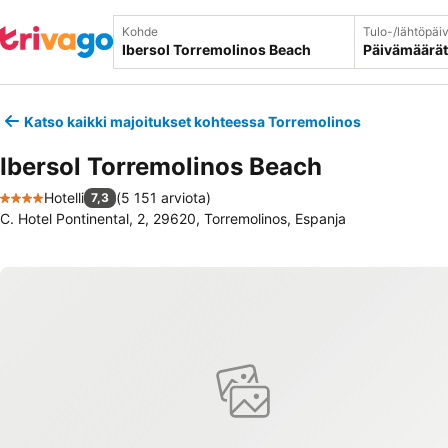
Kohde
Tulo-/lähtöpäi
Päivämäärät
Katso kaikki majoitukset kohteessa Torremolinos
Ibersol Torremolinos Beach
Hotelli
(
5 151 arviota
)
7,3
4 Tähtiluokitus
C. Hotel Pontinental, 2, 29620, Torremolinos, Espanja