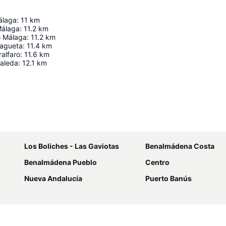
álaga
:
11
km
Málaga
:
11.2
km
o Málaga
:
11.2
km
lagueta
:
11.4
km
ralfaro
:
11.6
km
saleda
:
12.1
km
Laajenna kartta
Los Boliches - Las Gaviotas
Benalmádena Costa
Benalmádena Pueblo
Centro
Nueva Andalucía
Puerto Banús