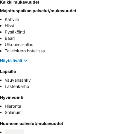
Kaikki mukavuudet
Majoituspaikan palvelut/mukavuudet
Kahvila
Hissi
Pysäköinti
Baari
Ulkouima-allas
Tallelokero hotellissa
Näytä lisää
Lapsille
Vauvansänky
Lastenkerho
Hyvinvointi
Hieronta
Solarium
Huoneen palvelut/mukavuudet