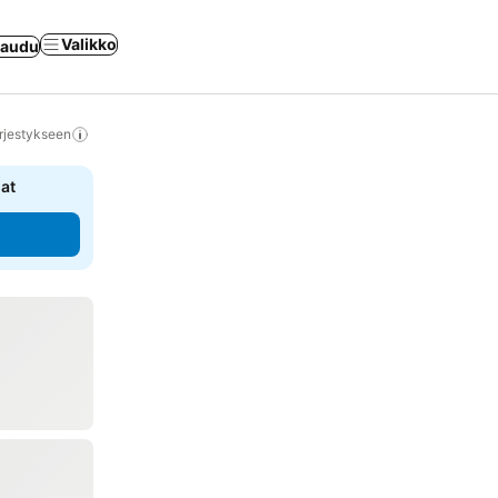
Valikko
jaudu
rjestykseen
nat