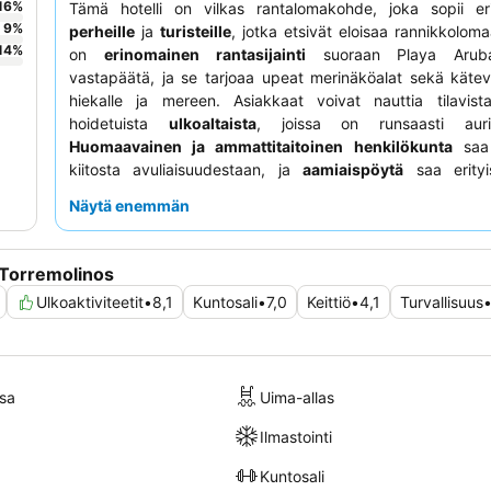
16
%
Tämä hotelli on vilkas rantalomakohde, joka sopii eri
9
%
perheille
ja
turisteille
, jotka etsivät eloisaa rannikkolomaa
14
%
on
erinomainen rantasijainti
suoraan Playa Aruba
vastapäätä, ja se tarjoaa upeat merinäköalat sekä käte
hiekalle ja mereen. Asiakkaat voivat nauttia tilavist
hoidetuista
ulkoaltaista
, joissa on runsaasti aurin
Huomaavainen ja ammattitaitoinen henkilökunta
saa 
kiitosta avuliaisuudestaan, ja
aamiaispöytä
saa erityi
laajasta valikoimastaan ja laadustaan. Parhaan k
Näytä enemmän
saamiseksi kannattaa harkita huoneen varaamista
meri
parvekkeelta, jotta voi täysin nauttia kuvankauniista ympär
 Torremolinos
Ulkoaktiviteetit
•
8,1
Kuntosali
•
7,0
Keittiö
•
4,1
Turvallisuus
sa
Uima-allas
Ilmastointi
Kuntosali