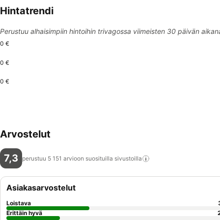
Hintatrendi
Perustuu alhaisimpiin hintoihin trivagossa viimeisten 30 päivän aikan
0 €
0 €
0 €
Arvostelut
7,3
perustuu 5 151 arvioon suosituilla
sivustoilla
Asiakasarvostelut
Loistava
Erittäin hyvä