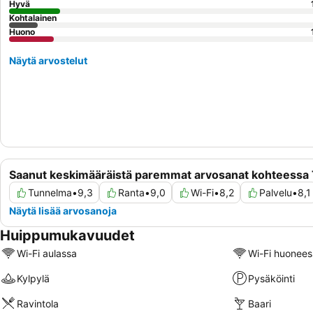
Hyvä
Kohtalainen
Huono
Näytä arvostelut
Saanut keskimääräistä paremmat arvosanat kohteessa
Tunnelma
•
9,3
Ranta
•
9,0
Wi-Fi
•
8,2
Palvelu
•
8,1
Näytä lisää arvosanoja
Huippumukavuudet
Wi-Fi aulassa
Wi-Fi huonees
Kylpylä
Pysäköinti
Ravintola
Baari