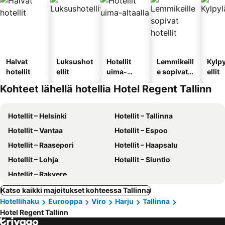
Halvat
Luksushot
Hotellit
Lemmikeill
Kylp
hotellit
ellit
uima-
e sopivat
ellit
altaalla
hotellit
Kohteet lähellä hotellia Hotel Regent Tallinn
Hotellit – Helsinki
Hotellit – Tallinna
Hotellit – Vantaa
Hotellit – Espoo
Hotellit – Raasepori
Hotellit – Haapsalu
Hotellit – Lohja
Hotellit – Siuntio
Hotellit – Rakvere
Katso kaikki majoitukset kohteessa Tallinna
Hotellihaku
Eurooppa
Viro
Harju
Tallinna
Hotel Regent Tallinn