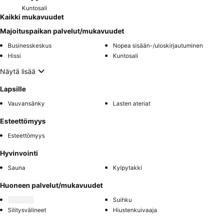
Kuntosali
Kaikki mukavuudet
Majoituspaikan palvelut/mukavuudet
Businesskeskus
Nopea sisään-/uloskirjautuminen
Hissi
Kuntosali
Näytä lisää
Lapsille
Vauvansänky
Lasten ateriat
Esteettömyys
Esteettömyys
Hyvinvointi
Sauna
Kylpytakki
Huoneen palvelut/mukavuudet
Suihku
Silitysvälineet
Hiustenkuivaaja