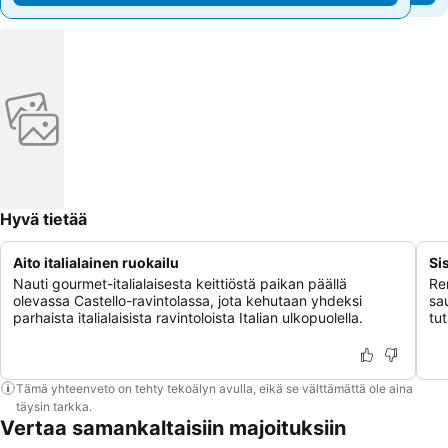
Hyvä tietää
Aito italialainen ruokailu
Si
Nauti gourmet-italialaisesta keittiöstä paikan päällä
Ren
olevassa Castello-ravintolassa, jota kehutaan yhdeksi
sa
parhaista italialaisista ravintoloista Italian ulkopuolella.
tu
Tämä yhteenveto on tehty tekoälyn avulla, eikä se välttämättä ole aina
täysin tarkka.
Vertaa samankaltaisiin majoituksiin