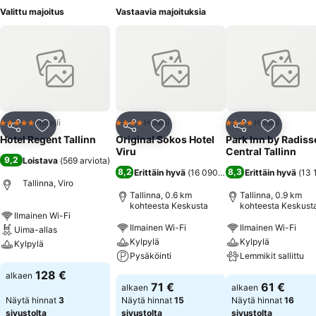
Valittu majoitus
Vastaavia majoituksia
Hotelli
Hotelli
Hotelli
5 Tähtiluokitus
4 Tähtiluokitus
4 Tähtiluokitus
Jaa
Lisää suosikkeihin
Jaa
Lisää suosikkeihin
Jaa
Lisää suo
Hotel Regent Tallinn
Original Sokos Hotel
Park Inn by Radis
Viru
Central Tallinn
9,2
Loistava
(
569 arviota
)
8,2
8,3
Erittäin hyvä
(
16 090 arviota
Erittäin hyvä
)
(
13 
Tallinna, Viro
Tallinna, 0.6 km
Tallinna, 0.9 km
kohteesta Keskusta
kohteesta Keskust
Ilmainen Wi-Fi
Ilmainen Wi-Fi
Ilmainen Wi-Fi
Uima-allas
Kylpylä
Kylpylä
Kylpylä
Pysäköinti
Lemmikit sallittu
Katso hinnat
128 €
alkaen
Katso hinnat
Katso hinnat
71 €
61 €
alkaen
alkaen
Näytä hinnat
3
Näytä hinnat
15
Näytä hinnat
16
sivustolta
sivustolta
sivustolta