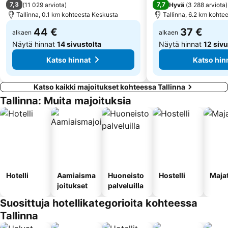
7,3
7,7
(
11 029 arviota
)
Hyvä
(
3 288 arviota
)
Õismäe
Männiku
Tallinna, 0.1 km kohteesta Keskusta
Tallinna, 6.2 km kohte
44 €
37 €
alkaen
alkaen
Näytä hinnat
14 sivustolta
Näytä hinnat
12 sivu
Katso hinnat
Katso hin
Katso kaikki majoitukset kohteessa Tallinna
Tallinna: Muita majoituksia
Hotelli
Aamiaisma
Huoneisto
Hostelli
Maja
joitukset
palveluilla
Suosittuja hotellikategorioita kohteessa
Tallinna