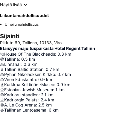
Näytä lisää
Liikuntamahdollisuudet
Urheilumahdollisuus
Sijainti
Pikk tn 69, Tallinna, 10133, Viro
Etäisyys majoituspaikasta Hotel Regent Tallinn
House Of The Blackheads
:
0.3
km
Tallinna
:
0.5
km
Linnahall
:
0.6
km
Tallinn Baltic Station
:
0.7
km
Pyhän Nikolaoksen Kirkko
:
0.7
km
Viron Eduskunta
:
0.9
km
Kurkkaa Keittiöön -Museo
:
0.9
km
Estonian Jewish Museum
:
1
km
Kadrioru staadion
:
2.1
km
Kadriorgin Palatsi
:
2.4
km
A. Le Coq Arena
:
2.5
km
Tallinnan Lentoasema
:
6
km