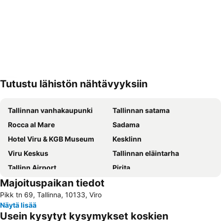
Tutustu lähistön nähtävyyksiin
Laajenna kartta
Tallinnan vanhakaupunki
Tallinnan satama
Rocca al Mare
Sadama
Hotel Viru & KGB Museum
Kesklinn
Viru Keskus
Tallinnan eläintarha
Tallinn Airport
Pirita
Majoituspaikan tiedot
Lauluväljak
Kalamaja
Pikk tn 69, Tallinna, 10133, Viro
Mustamäe
Kadriorg
Näytä lisää
Kassisaba
Baltian rautatieasema
Usein kysytyt kysymykset koskien