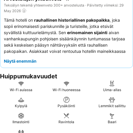
Tekoälyn tekemä yhteenveto 300+ arvostelusta · Päivitetty viimeksi: 29
May 2026
Tämä hotelli on
rauhallinen historiallinen pakopaikka
, joka
sopii erinomaisesti pariskunnille ja turisteille, jotka etsivät
syvällistä kulttuurielämystä. Sen
erinomainen sijainti
aivan
vanhankaupungin pohjoisen sisäänkäynnin tuntumassa tarjoaa
sekä keskeisen pääsyn nähtävyyksiin että rauhallisen
pakopaikan. Asiakkaat voivat rentoutua hotellin maineikkaassa
saunassa ja kylmäaltaassa
tutkimuspäivän jälkeen. Ystävällisen
Näytä enemmän
henkilökunnan
poikkeuksellinen palvelu
, erityisesti
vastaanotossa, ja
erinomainen aamiainen
loistavalla kahvilla
Huippumukavuudet
saavat jatkuvasti paljon kiitosta. Todella ainutlaatuista oleskelua
varten harkitse huoneen pyytämistä
Hästens-patjoilla
vertaansa vailla olevan mukavuuden takaamiseksi.
Wi-Fi aulassa
Wi-Fi huoneessa
Uima-allas
Kylpylä
Pysäköinti
Lemmikit sallittu
Ilmastointi
Ravintola
Baari