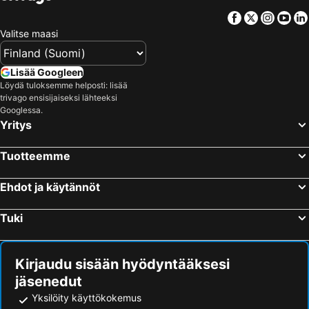
Facebook
Twitter
Insta
Yo
Valitse maasi
Lisää Googleen
Löydä tuloksemme helposti: lisää
trivago ensisijaiseksi lähteeksi
Googlessa.
Yritys
Tuotteemme
Ehdot ja käytännöt
Tuki
Kirjaudu sisään hyödyntääksesi
jäsenedut
Yksilöity käyttökokemus