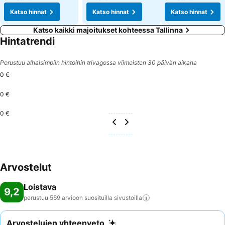
Katso hinnat
Katso hinnat
Katso hinnat
Katso kaikki majoitukset kohteessa Tallinna
Hintatrendi
Perustuu alhaisimpiin hintoihin trivagossa viimeisten 30 päivän aikana
0 €
0 €
0 €
Arvostelut
Loistava
9,2
perustuu 569 arvioon suosituilla
sivustoilla
Arvostelujen yhteenveto