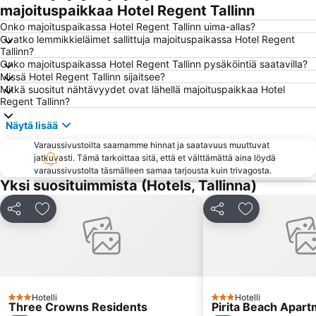
Pirita linnaosad
Lasnamäe
majoituspaikkaa Hotel Regent Tallinn
Haabersti
Põhja-Tallinn
Onko majoituspaikassa Hotel Regent Tallinn uima-allas?
Ovatko lemmikkieläimet sallittuja majoituspaikassa Hotel Regent
Ülemiste
Nõmme
Tallinn?
Onko majoituspaikassa Hotel Regent Tallinn pysäköintiä saatavilla?
A. Le Coq Arena
Viron merenkulkumuseo
Missä Hotel Regent Tallinn sijaitsee?
Juhkentali
Raekoda
Mitkä suositut nähtävyydet ovat lähellä majoituspaikkaa Hotel
Regent Tallinn?
Kopli
Kakumäe
Näytä lisää
Lai
Town Hall Square
Varaussivustoilta saamamme hinnat ja saatavuus muuttuvat
Peppersack
Pirita asum
jatkuvasti. Tämä tarkoittaa sitä, että et välttämättä aina löydä
Aleksanteri Nevskin katedraali
Järve
varaussivustolta täsmälleen samaa tarjousta kuin trivagosta.
Yksi suosituimmista (Hotels, Tallinna)
Tallinnan Olympiakeskus
Vana-Mustamäe
Laagri
Rocca al Mare
Jaa
Lisää suosikkeihin
Jaa
Lisää suosikk
Veerenni
Tiskre
Paljassaare
Mustakivi
Estonian Fairs
Solaris
Lilleküla
Mustamäe asum
Hotelli
Hotelli
3 Tähtiluokitus
3 Tähtiluokitus
Three Crowns Residents
Pirita Beach Apar
Sikupilli
Sääse