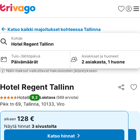
Suosikit
Kirjaud
Val
Katso kaikki majoitukset kohteessa Tallinna
Kohde
Hotel Regent Tallinn
Tulo-/lähtöpäivä
Asiakkaat ja huoneet
Päivämäärät
2 asiakasta, 1 huone
Näin maksut vaikuttavat hakutulosten järjestykseen
Hotel Regent Tallinn
Jaa
Li
Hotelli
9,2
Loistava
(
569 arviota
)
5 Tähtiluokitus
Pikk tn 69, Tallinna, 10133, Viro
128 €
128 €
alkaen
alkaen
Näytä hinnat
3 sivustolta
Näytä hinnat
3 sivustolta
Katso hinnat
Katso hinnat