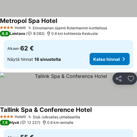
Metropol Spa Hotel
Katso hinnat
Hotelli
Erinomainen sijainti Rotermannin korttelissa
Katso hinnat
4 Tähtiluokitus
8,8
Loistava
8 082
0.6 km kohteesta Keskusta
62 €
Alkaen
Näytä hinnat
16 sivustolta
Katso hinnat
Jaa
Li
Tallink Spa & Conference Hotel
Katso hinnat
Hotelli
Sisä-/ulkoallas uimabaarilla
Katso hinnat
4 Tähtiluokitus
7,8
Hyvä
12 237
0.6 km rannalle