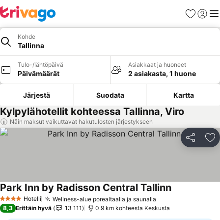
Suosikit
Kirjaud
Val
Kohde
Tallinna
Tulo-/lähtöpäivä
Asiakkaat ja huoneet
Päivämäärät
2 asiakasta, 1 huone
Järjestä
Suodata
Kartta
Kylpylähotellit kohteessa Tallinna, Viro
Näin maksut vaikuttavat hakutulosten järjestykseen
Jaa
Li
Park Inn by Radisson Central Tallinn
Katso hinnat
Hotelli
Wellness-alue porealtaalla ja saunalla
Katso hinnat
4 Tähtiluokitus
8,3
Erittäin hyvä
13 111
0.9 km kohteesta Keskusta