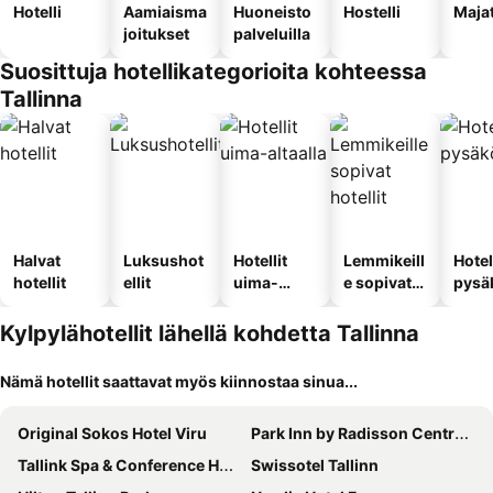
Hotelli
Aamiaisma
Huoneisto
Hostelli
Maja
joitukset
palveluilla
Suosittuja hotellikategorioita kohteessa
Tallinna
Halvat
Luksushot
Hotellit
Lemmikeill
Hotel
hotellit
ellit
uima-
e sopivat
pysä
altaalla
hotellit
llä
Kylpylähotellit lähellä kohdetta Tallinna
Nämä hotellit saattavat myös kiinnostaa sinua...
Original Sokos Hotel Viru
Park Inn by Radisson Central Tallinn
Tallink Spa & Conference Hotel
Swissotel Tallinn