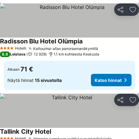
Jaa
Li
Radisson Blu Hotel Olümpia
Katso hinnat
Hotelli
Kattouima-allas panoraamanäkymillä
Katso hinnat
4 Tähtiluokitus
8,6
Loistava
12 929
1.1 km kohteesta Keskusta
71 €
Alkaen
Näytä hinnat
15 sivustolta
Katso hinnat
Jaa
Li
Tallink City Hotel
Katso hinnat
Hotelli
Ylimmän kerroksen sviitit kaupunkinäköalalla