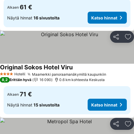
61 €
Alkaen
Näytä hinnat
16 sivustolta
Katso hinnat
Jaa
Li
Original Sokos Hotel Viru
Katso hinnat
Hotelli
Maamerkki panoraamanäkymillä kaupunkiin
Katso hinnat
4 Tähtiluokitus
8,2
Erittäin hyvä
16 090
0.6 km kohteesta Keskusta
71 €
Alkaen
Näytä hinnat
15 sivustolta
Katso hinnat
Jaa
Li