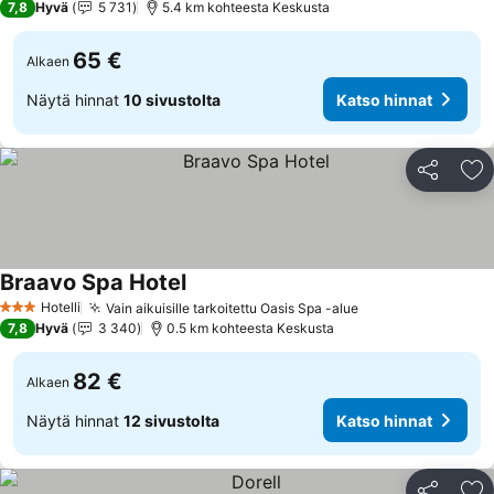
7,8
Hyvä
5 731
5.4 km kohteesta Keskusta
65 €
Alkaen
Näytä hinnat
10 sivustolta
Katso hinnat
Jaa
Li
Braavo Spa Hotel
Katso hinnat
Hotelli
Vain aikuisille tarkoitettu Oasis Spa -alue
Katso hinnat
3 Tähtiluokitus
7,8
Hyvä
3 340
0.5 km kohteesta Keskusta
82 €
Alkaen
Näytä hinnat
12 sivustolta
Katso hinnat