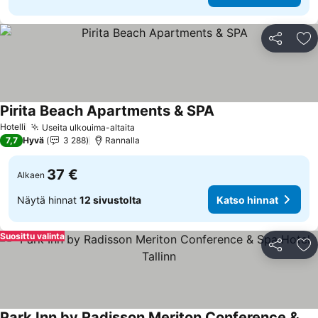
Jaa
Li
Pirita Beach Apartments & SPA
Katso hinnat
Hotelli
Useita ulkouima-altaita
Katso hinnat
7,7
Hyvä
3 288
Rannalla
37 €
Alkaen
Näytä hinnat
12 sivustolta
Katso hinnat
Suosittu valinta
Jaa
Li
Park Inn by Radisson Meriton Conference & Spa Hotel Tallinn