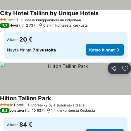
City Hotel Tallinn by Unique Hotels
Katso hinnat
Hotelli
Pääsy kumppanihotellin kylpylään
Katso hinnat
2 Tähtiluokitus
7,7
Hyvä
2 737
0.8 km kohteesta Keskusta
20 €
Alkaen
Näytä hinnat
7 sivustolta
Katso hinnat
Jaa
Li
Hilton Tallinn Park
Katso hinnat
Hotelli
Eforea-kylpylä sisäuima-altaalla
Katso hinnat
4 Tähtiluokitus
9,2
Loistava
10 637
1.4 km kohteesta Keskusta
84 €
Alkaen