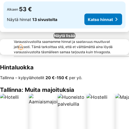
53 €
Alkaen
Näytä hinnat
13 sivustolta
Katso hinnat
Näytä lisää
Varaussivustoilta saamamme hinnat ja saatavuus muuttuvat
jatkuvasti. Tämä tarkoittaa sitä, että et välttämättä aina löydä
varaussivustolta täsmälleen samaa tarjousta kuin trivagosta.
Hintaluokka
Tallinna – kylpylähotellit
‎20 €
–
‎150 €
per yö.
Tallinna: Muita majoituksia