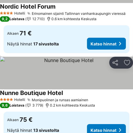
Nordic Hotel Forum
Katso hinnat
Hotelli
Erinomainen sijainti Tallinnan vanhankaupungin vieressä
Kat
4 Tähtiluokitus
9,2
Loistava
12 710
0.6 km kohteesta Keskusta
71 €
Alkaen
Näytä hinnat
17 sivustolta
Katso hinnat
Jaa
Li
Nunne Boutique Hotel
Katso hinnat
Hotelli
Monipuolinen ja runsas aamiainen
Katso hinnat
4 Tähtiluokitus
9,6
Loistava
3 779
0.2 km kohteesta Keskusta
75 €
Alkaen
Näytä hinnat
13 sivustolta
Katso hinnat