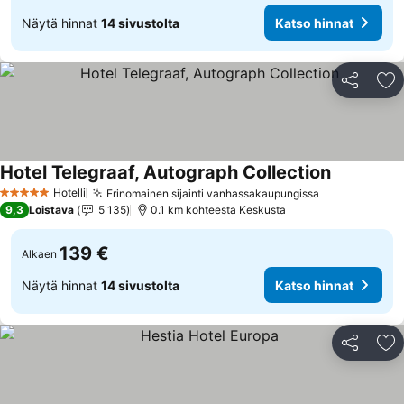
Näytä hinnat
14 sivustolta
Katso hinnat
Jaa
Li
Hotel Telegraaf, Autograph Collection
Katso hinn
Hotelli
Erinomainen sijainti vanhassakaupungissa
Katso hinnat
5 Tähtiluokitus
9,3
Loistava
5 135
0.1 km kohteesta Keskusta
139 €
Alkaen
Näytä hinnat
14 sivustolta
Katso hinnat
Jaa
Li