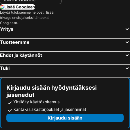
Schlössle Hotel - Small Luxury Hotels of the World
Hotel Regent Tallinn
Lisää Googleen
Löydä tuloksemme helposti: lisää
Peoleo Hotell
The Burman Hotel
trivago ensisijaiseksi lähteeksi
Lillekula Hotel
Hotel Uniquestay
Googlessa.
Yritys
Tähetorni Hotel
Pirita Spa Hotel
Saku Mois & Saku Manor
Hotel St Petersbourg
Tuotteemme
Ehdot ja käytännöt
Tuki
Kirjaudu sisään hyödyntääksesi
jäsenedut
Yksilöity käyttökokemus
Kanta-asiakastarjoukset ja jäsenhinnat
Kirjaudu sisään