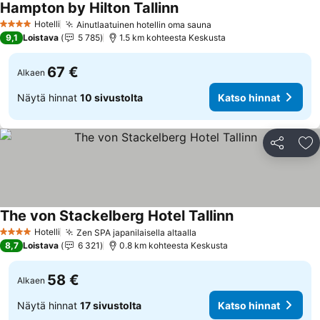
Hampton by Hilton Tallinn
Katso hinnat
Hotelli
Ainutlaatuinen hotellin oma sauna
Katso hinnat
4 Tähtiluokitus
9,1
Loistava
5 785
1.5 km kohteesta Keskusta
67 €
Alkaen
Näytä hinnat
10 sivustolta
Katso hinnat
Jaa
Li
The von Stackelberg Hotel Tallinn
Katso hinnat
Hotelli
Zen SPA japanilaisella altaalla
Katso hinnat
4 Tähtiluokitus
8,7
Loistava
6 321
0.8 km kohteesta Keskusta
58 €
Alkaen
Näytä hinnat
17 sivustolta
Katso hinnat