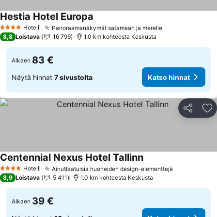
Hestia Hotel Europa
Katso hinnat
Hotelli
Panoraamanäkymät satamaan ja merelle
Katso hinnat
4 Tähtiluokitus
8,8
Loistava
16 796
1.0 km kohteesta Keskusta
83 €
Alkaen
Näytä hinnat
7 sivustolta
Katso hinnat
Jaa
Li
Centennial Nexus Hotel Tallinn
Katso hinnat
Hotelli
Ainutlaatuisia huoneiden design-elementtejä
Katso hinna
4 Tähtiluokitus
8,9
Loistava
5 411
1.0 km kohteesta Keskusta
39 €
Alkaen