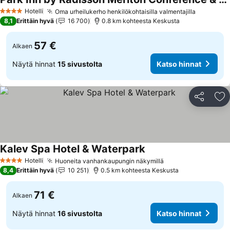
Katso hinnat
Hotelli
Oma urheilukerho henkilökohtaisilla valmentajilla
Katso hi
4 Tähtiluokitus
8,1
Erittäin hyvä
16 700
0.8 km kohteesta Keskusta
57 €
Alkaen
Näytä hinnat
15 sivustolta
Katso hinnat
Jaa
Li
Kalev Spa Hotel & Waterpark
Katso hinnat
Hotelli
Huoneita vanhankaupungin näkymillä
Katso hinnat
4 Tähtiluokitus
8,4
Erittäin hyvä
10 251
0.5 km kohteesta Keskusta
71 €
Alkaen
Näytä hinnat
16 sivustolta
Katso hinnat