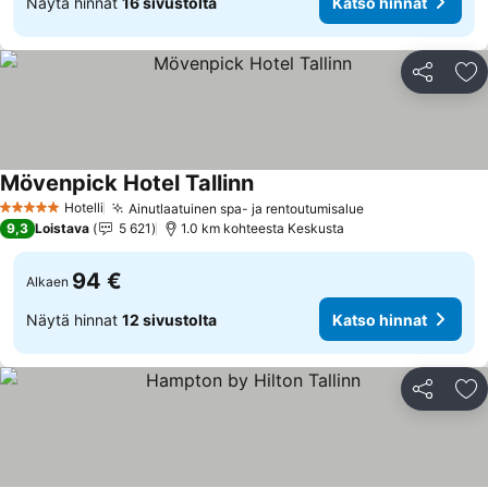
Näytä hinnat
16 sivustolta
Katso hinnat
Jaa
Li
Mövenpick Hotel Tallinn
Katso hinnat
Hotelli
Ainutlaatuinen spa- ja rentoutumisalue
Katso hinnat
5 Tähtiluokitus
9,3
Loistava
5 621
1.0 km kohteesta Keskusta
94 €
Alkaen
Näytä hinnat
12 sivustolta
Katso hinnat
Jaa
Li