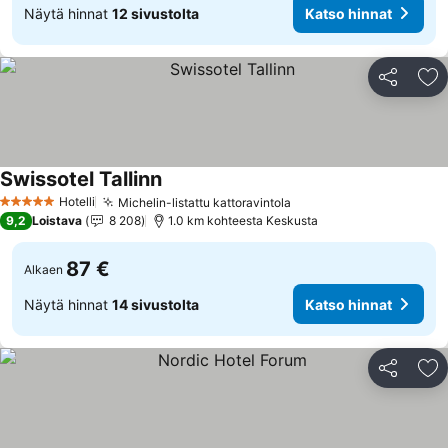
Näytä hinnat
12 sivustolta
Katso hinnat
Jaa
Li
Swissotel Tallinn
Katso hinnat
Hotelli
Michelin-listattu kattoravintola
Katso hinnat
5 Tähtiluokitus
9,2
Loistava
8 208
1.0 km kohteesta Keskusta
87 €
Alkaen
Näytä hinnat
14 sivustolta
Katso hinnat
Jaa
Li