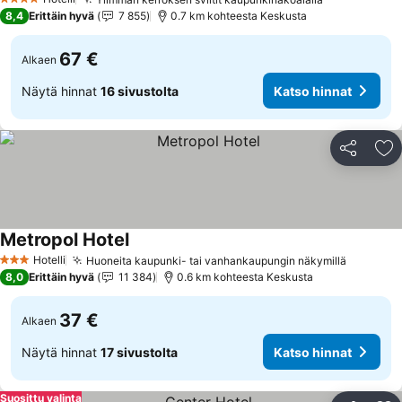
Katso hinna
4 Tähtiluokitus
8,4
Erittäin hyvä
7 855
0.7 km kohteesta Keskusta
67 €
Alkaen
Näytä hinnat
16 sivustolta
Katso hinnat
Jaa
Li
Metropol Hotel
Katso hinnat
Hotelli
Huoneita kaupunki- tai vanhankaupungin näkymillä
Katso hi
3 Tähtiluokitus
8,0
Erittäin hyvä
11 384
0.6 km kohteesta Keskusta
37 €
Alkaen
Näytä hinnat
17 sivustolta
Katso hinnat
Suosittu valinta