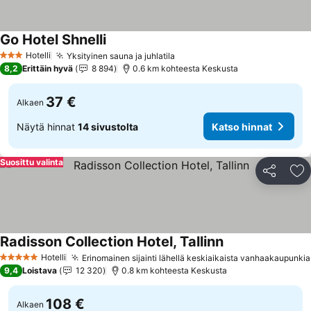
Go Hotel Shnelli
Katso hinnat
Hotelli
Yksityinen sauna ja juhlatila
Katso hinnat
3 Tähtiluokitus
8,2
Erittäin hyvä
8 894
0.6 km kohteesta Keskusta
37 €
Alkaen
Näytä hinnat
14 sivustolta
Katso hinnat
Suosittu valinta
Jaa
Li
Radisson Collection Hotel, Tallinn
Katso hinnat
Hotelli
Erinomainen sijainti lähellä keskiaikaista vanhaakaupunkia
5 Tähtiluokitus
9,4
Loistava
12 320
0.8 km kohteesta Keskusta
108 €
Alkaen