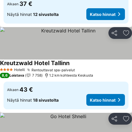
37 €
Alkaen
Näytä hinnat
12 sivustolta
Katso hinnat
Jaa
Li
Kreutzwald Hotel Tallinn
Katso hinnat
Hotelli
Rentouttavat spa-palvelut
Katso hinnat
4 Tähtiluokitus
8,6
Loistava
7 758
1.2 km kohteesta Keskusta
43 €
Alkaen
Näytä hinnat
18 sivustolta
Katso hinnat
Jaa
Li