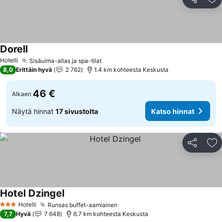
Jaa
Li
Dorell
Katso hinnat
Hotelli
Sisäuima-allas ja spa-tilat
Katso hinnat
8,0
Erittäin hyvä
2 762
1.4 km kohteesta Keskusta
46 €
Alkaen
Näytä hinnat
17 sivustolta
Katso hinnat
Jaa
Li
Hotel Dzingel
Katso hinnat
Hotelli
Runsas buffet-aamiainen
Katso hinnat
3 Tähtiluokitus
7,7
Hyvä
7 648
6.7 km kohteesta Keskusta