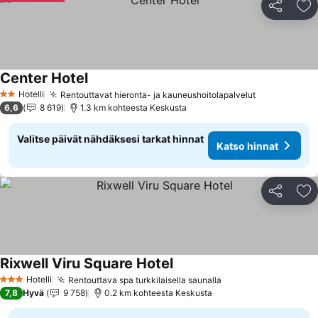
Jaa
Li
Center Hotel
Katso hinnat
Hotelli
Rentouttavat hieronta- ja kauneushoitolapalvelut
Katso hinna
2 Tähtiluokitus
6,6
8 619
1.3 km kohteesta Keskusta
Valitse päivät nähdäksesi tarkat hinnat
Katso hinnat
Jaa
Li
Rixwell Viru Square Hotel
Katso hinnat
Hotelli
Rentouttava spa turkkilaisella saunalla
Katso hinnat
3 Tähtiluokitus
7,8
Hyvä
9 758
0.2 km kohteesta Keskusta