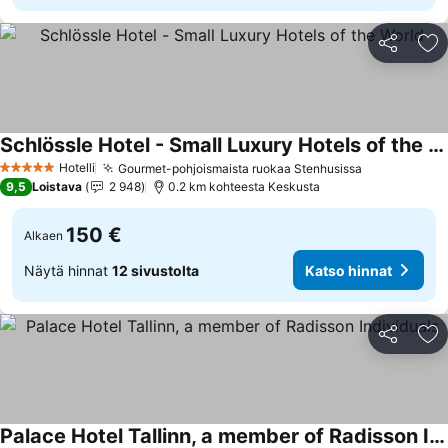
Jaa
Li
Schlössle Hotel - Small Luxury Hotels of the World
Katso hinnat
Hotelli
Gourmet-pohjoismaista ruokaa Stenhusissa
Katso hinna
5 Tähtiluokitus
9,5
Loistava
2 948
0.2 km kohteesta Keskusta
150 €
Alkaen
Näytä hinnat
12 sivustolta
Katso hinnat
Jaa
Li
Palace Hotel Tallinn, a member of Radisson Individuals