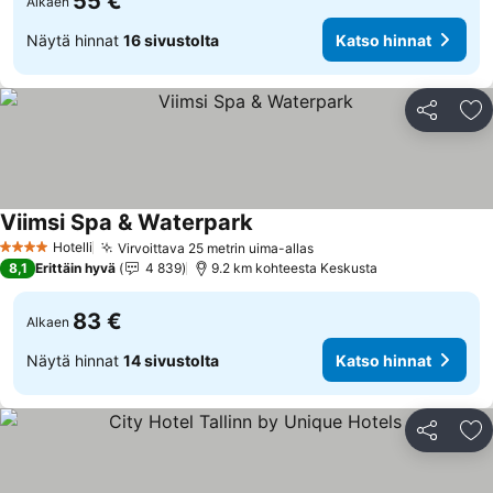
55 €
Alkaen
Näytä hinnat
16 sivustolta
Katso hinnat
Jaa
Li
Viimsi Spa & Waterpark
Katso hinnat
Hotelli
Virvoittava 25 metrin uima-allas
Katso hinnat
4 Tähtiluokitus
8,1
Erittäin hyvä
4 839
9.2 km kohteesta Keskusta
83 €
Alkaen
Näytä hinnat
14 sivustolta
Katso hinnat
Jaa
Li