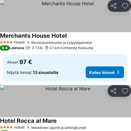
Jaa
Li
Merchants House Hotel
Katso hinnat
Hotelli
Rentoutumishuone ja kylpyläpalvelut
Katso hinnat
4 Tähtiluokitus
8,6
Loistava
3 724
0.1 km kohteesta Keskusta
97 €
Alkaen
Näytä hinnat
13 sivustolta
Katso hinnat
Jaa
Li
Hotel Rocca al Mare
Katso hinnat
Hotelli
Merellinen sijainti ja lahtinäkymät
Katso hinnat
4 Tähtiluokitus