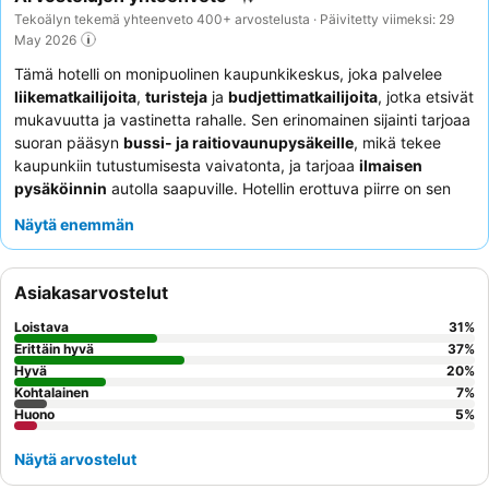
Tekoälyn tekemä yhteenveto 400+ arvostelusta · Päivitetty viimeksi: 29
May 2026
Tämä hotelli on monipuolinen kaupunkikeskus, joka palvelee
liikematkailijoita
,
turisteja
ja
budjettimatkailijoita
, jotka etsivät
mukavuutta ja vastinetta rahalle. Sen erinomainen sijainti tarjoaa
suoran pääsyn
bussi- ja raitiovaunupysäkeille
, mikä tekee
kaupunkiin tutustumisesta vaivatonta, ja tarjoaa
ilmaisen
pysäköinnin
autolla saapuville. Hotellin erottuva piirre on sen
erittäin kehuttu
aamiaisbuffet
, joka tarjoaa laajan valikoiman
Näytä enemmän
laadukkaita vaihtoehtoja päivän aloittamiseen. Asiakkaat
kehuvat jatkuvasti
ystävällistä ja avuliasta vastaanottotiimiä
heidän tehokkaasta palvelustaan. Hiljaisempaa kokemusta
Asiakasarvostelut
kaipaaville asiakkaille suositellaan puutarhaan päin olevia
huoneita.
Loistava
31
%
Erittäin hyvä
37
%
Hyvä
20
%
Kohtalainen
7
%
Huono
5
%
Näytä arvostelut