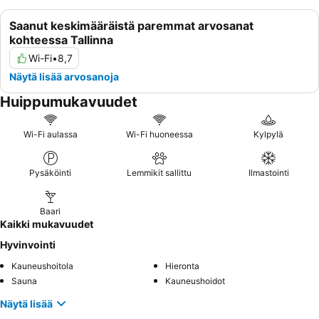
Saanut keskimääräistä paremmat arvosanat
kohteessa Tallinna
Wi-Fi
•
8,7
Näytä lisää arvosanoja
Huippumukavuudet
Wi-Fi aulassa
Wi-Fi huoneessa
Kylpylä
Pysäköinti
Lemmikit sallittu
Ilmastointi
Baari
Kaikki mukavuudet
Hyvinvointi
Kauneushoitola
Hieronta
Sauna
Kauneushoidot
Näytä lisää