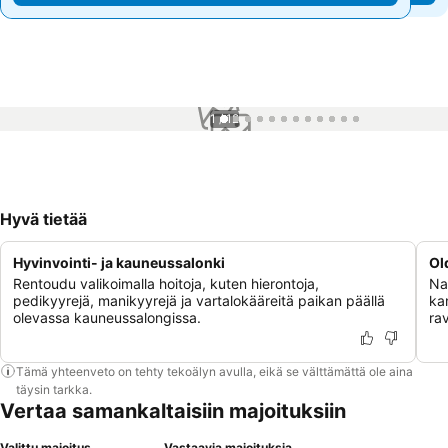
1 / 12
Hyvä tietää
Hyvinvointi- ja kauneussalonki
Ol
Rentoudu valikoimalla hoitoja, kuten hierontoja,
Na
pedikyyrejä, manikyyrejä ja vartalokääreitä paikan päällä
kan
olevassa kauneussalongissa.
rav
Tämä yhteenveto on tehty tekoälyn avulla, eikä se välttämättä ole aina
täysin tarkka.
Vertaa samankaltaisiin majoituksiin
Valittu majoitus
Vastaavia majoituksia