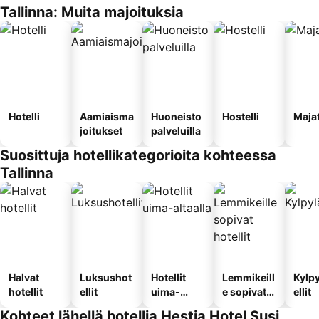
Tallinna: Muita majoituksia
Hotelli
Aamiaisma
Huoneisto
Hostelli
Maja
joitukset
palveluilla
Suosittuja hotellikategorioita kohteessa
Tallinna
Halvat
Luksushot
Hotellit
Lemmikeill
Kylp
hotellit
ellit
uima-
e sopivat
ellit
altaalla
hotellit
Kohteet lähellä hotellia Hestia Hotel Susi