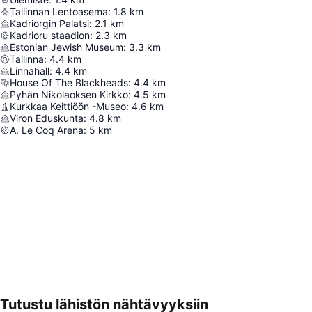
Tallinnan Lentoasema
:
1.8
km
Kadriorgin Palatsi
:
2.1
km
Kadrioru staadion
:
2.3
km
Estonian Jewish Museum
:
3.3
km
Tallinna
:
4.4
km
Linnahall
:
4.4
km
House Of The Blackheads
:
4.4
km
Pyhän Nikolaoksen Kirkko
:
4.5
km
Kurkkaa Keittiöön -Museo
:
4.6
km
Viron Eduskunta
:
4.8
km
A. Le Coq Arena
:
5
km
Tutustu lähistön nähtävyyksiin