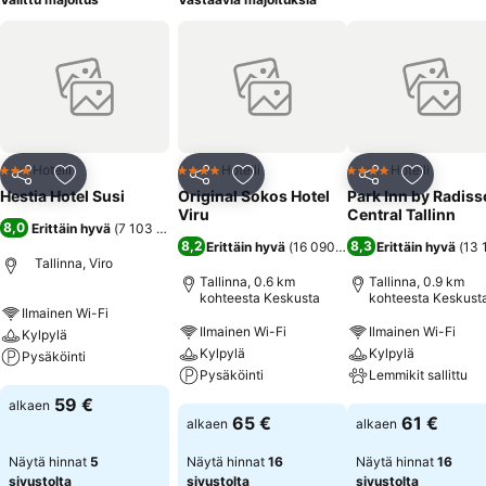
Hotelli
Hotelli
Hotelli
3 Tähtiluokitus
4 Tähtiluokitus
4 Tähtiluokitus
Jaa
Lisää suosikkeihin
Jaa
Lisää suosikkeihin
Jaa
Lisää suo
Hestia Hotel Susi
Original Sokos Hotel
Park Inn by Radis
Viru
Central Tallinn
8,0
Erittäin hyvä
(
7 103 arviota
)
8,2
8,3
Erittäin hyvä
(
16 090 arviota
Erittäin hyvä
)
(
13 
Tallinna, Viro
Tallinna, 0.6 km
Tallinna, 0.9 km
kohteesta Keskusta
kohteesta Keskust
Ilmainen Wi-Fi
Ilmainen Wi-Fi
Ilmainen Wi-Fi
Kylpylä
Kylpylä
Kylpylä
Pysäköinti
Pysäköinti
Lemmikit sallittu
Katso hinnat
59 €
alkaen
Katso hinnat
Katso hinnat
65 €
61 €
alkaen
alkaen
Näytä hinnat
5
Näytä hinnat
16
Näytä hinnat
16
sivustolta
sivustolta
sivustolta