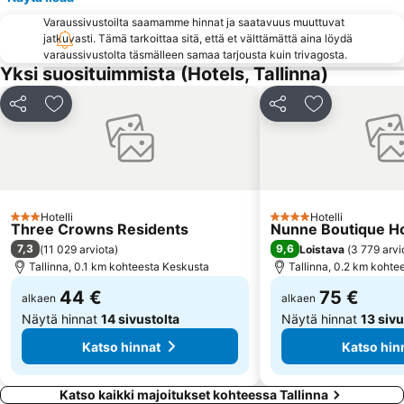
Town Hall Square
Lai
Varaussivustoilta saamamme hinnat ja saatavuus muuttuvat
Peppersack
Pirita asum
jatkuvasti. Tämä tarkoittaa sitä, että et välttämättä aina löydä
Aleksanteri Nevskin katedraali
Järve
varaussivustolta täsmälleen samaa tarjousta kuin trivagosta.
Yksi suosituimmista (Hotels, Tallinna)
Tallinnan Olympiakeskus
Vana-Mustamäe
Laagri
Rocca al Mare
Jaa
Lisää suosikkeihin
Jaa
Lisää suosikk
Veerenni
Tiskre
Mustakivi
Paljassaare
Estonian Fairs
Solaris
Lilleküla
Mustamäe asum
Hotelli
Hotelli
3 Tähtiluokitus
4 Tähtiluokitus
Three Crowns Residents
Nunne Boutique Ho
Sikupilli
Sääse
7,3
9,6
(
11 029 arviota
)
Loistava
(
3 779 arvi
Männiku
Õismäe
Tallinna, 0.1 km kohteesta Keskusta
Tallinna, 0.2 km kohte
44 €
75 €
alkaen
alkaen
Näytä hinnat
14 sivustolta
Näytä hinnat
13 sivu
Katso hinnat
Katso hin
Katso kaikki majoitukset kohteessa Tallinna