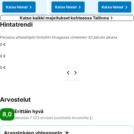
Katso hinnat
Katso hinnat
Katso hinnat
Katso kaikki majoitukset kohteessa Tallinna
Hintatrendi
Perustuu alhaisimpiin hintoihin trivagossa viimeisten 30 päivän aikana
0 €
0 €
0 €
Arvostelut
Erittäin hyvä
8,0
perustuu 7 103 arvioon suosituilla
sivustoilla
Arvostelujen yhteenveto