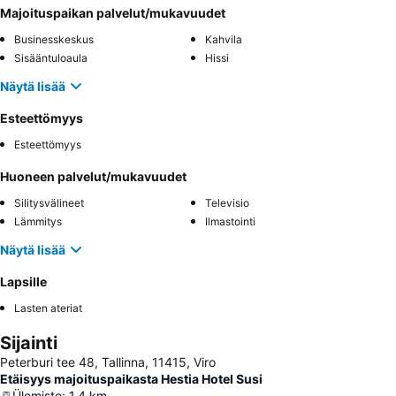
Majoituspaikan palvelut/mukavuudet
Businesskeskus
Kahvila
Sisääntuloaula
Hissi
Näytä lisää
Esteettömyys
Esteettömyys
Huoneen palvelut/mukavuudet
Silitysvälineet
Televisio
Lämmitys
Ilmastointi
Näytä lisää
Lapsille
Lasten ateriat
Sijainti
Peterburi tee 48, Tallinna, 11415, Viro
Etäisyys majoituspaikasta Hestia Hotel Susi
Ülemiste
:
1.4
km