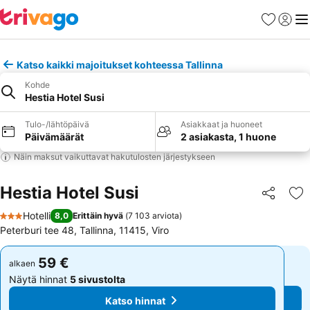
Suosikit
Kirjaud
Val
Katso kaikki majoitukset kohteessa Tallinna
Kohde
Hestia Hotel Susi
Tulo-/lähtöpäivä
Asiakkaat ja huoneet
Päivämäärät
2 asiakasta, 1 huone
Näin maksut vaikuttavat hakutulosten järjestykseen
Hestia Hotel Susi
Jaa
Li
Hotelli
8,0
Erittäin hyvä
(
7 103 arviota
)
3 Tähtiluokitus
Peterburi tee 48, Tallinna, 11415, Viro
59 €
59 €
alkaen
alkaen
Näytä hinnat
5 sivustolta
Näytä hinnat
5 sivustolta
Katso hinnat
Katso hinnat