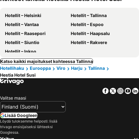
Hotellit – Helsinki
Hotellit – Tallinna
Hotellit – Vantaa
Hotellit – Espoo
Hotellit – Raasepori
Hotellit – Haapsalu
Hotellit – Siuntio
Hotellit – Rakvere
Hotellit – Inkoo
Katso kaikki majoitukset kohteessa Tallinna
Hotellihaku
Eurooppa
Viro
Harju
Tallinna
Hestia Hotel Susi
Facebook
Twitter
Insta
Yo
Valitse maasi
Lisää Googleen
Löydä tuloksemme helposti: lisää
trivago ensisijaiseksi lähteeksi
Googlessa.