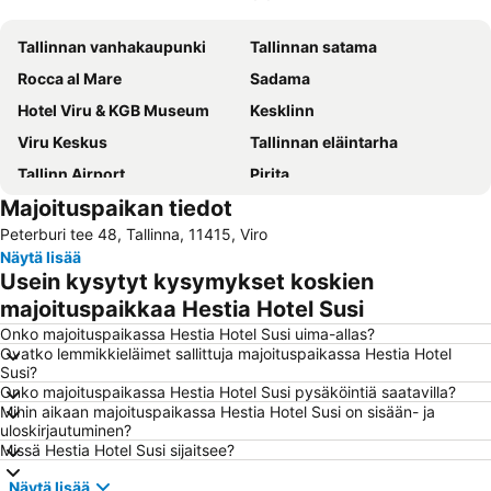
Laajenna kartta
Tallinnan vanhakaupunki
Tallinnan satama
Rocca al Mare
Sadama
Hotel Viru & KGB Museum
Kesklinn
Viru Keskus
Tallinnan eläintarha
Tallinn Airport
Pirita
Majoituspaikan tiedot
Lauluväljak
Kalamaja
Peterburi tee 48, Tallinna, 11415, Viro
Mustamäe
Kadriorg
Näytä lisää
Kassisaba
Baltian rautatieasema
Usein kysytyt kysymykset koskien
Pirita linnaosad
Lasnamäe
majoituspaikkaa Hestia Hotel Susi
Haabersti
Põhja-Tallinn
Onko majoituspaikassa Hestia Hotel Susi uima-allas?
Ovatko lemmikkieläimet sallittuja majoituspaikassa Hestia Hotel
Ülemiste
Nõmme
Susi?
Onko majoituspaikassa Hestia Hotel Susi pysäköintiä saatavilla?
A. Le Coq Arena
Viron merenkulkumuseo
Mihin aikaan majoituspaikassa Hestia Hotel Susi on sisään- ja
Juhkentali
Raekoda
uloskirjautuminen?
Missä Hestia Hotel Susi sijaitsee?
Kopli
Kakumäe
Näytä lisää