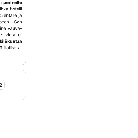
ti
perheille
kka hotelli
kentälle ja
iseen. Sen
sine vauva-
vieraille.
nkilökuntaa
llallisella.
 huonetta,
2