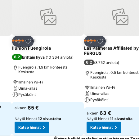
asbaarista. Majoituksella on monipuolinen ulkoilu- ja liikuntatarjonta ja
a ratsastus järjestetään ulkopuolisen palveluntarjoajan toimesta. Rant
n aktiviteettitarjontaan kuuluvat vesihiihto, purjelautailu, moottorive
kuntamahdollisuuksia kuten pöytätennistä, joogaa, aerobiciä ja pilatesta
sta. Monipuolinen viihdeohjelma tarjoaa viihdykettä sekä pienille että 
ari. Erikseen varattavina ateriapaketteina majoitus tarjoaa puolihoidon 
Lisää suosikkeihin
Lisää suosikkeihin
Hotelli
Hotelli
4 Tähtiluokitus
4 Tähtiluokitus
Jaa
Jaa
niin aamiaisella, lounaalla kuin illallisella. Dieettiannosta, kasvisruokia
Ilunion Fuengirola
Las Palmeras Affiliated by
a naposteltavia. Alkoholipitoiset ja alkoholittomat juomat sisältyvät
FERGUS
8,2
Erittäin hyvä
(
10 364 arviota
)
uvälineinä: American Express, Visa ja MasterCard.
6,2
(
8 752 arviota
)
Fuengirola, 1.9 km kohteesta
Keskusta
Fuengirola, 0.5 km kohteest
Keskusta
Ilmainen Wi-Fi
Ilmainen Wi-Fi
Uima-allas
Uima-allas
Pysäköinti
Pysäköinti
t
65 €
alkaen
63 €
alkaen
Näytä hinnat
12 sivustolta
Näytä hinnat
11 sivustolta
Katso hinnat
Katso hinnat
Katso kaikki majoitukset kohteessa To