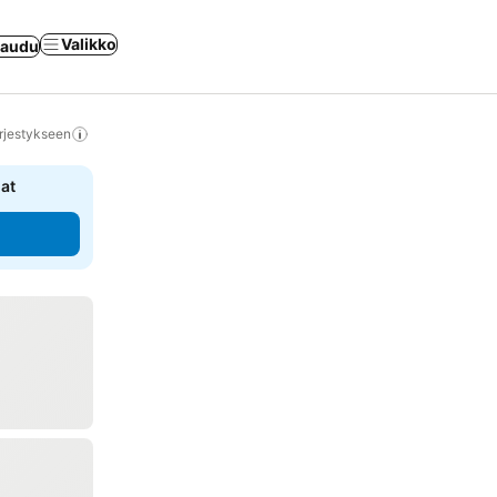
Valikko
jaudu
rjestykseen
nat