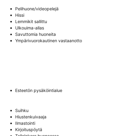
Pelihuone/videopelejä
Hissi
Lemmikit sallittu
Ulkouima-allas
Savuttomia huoneita
Ympärivuorokautinen vastaanotto
Esteetön pysäköintialue
Suihku
Hiustenkuivaaja
Ilmastointi
Kirjoituspöytä
Tallelokero huoneessa