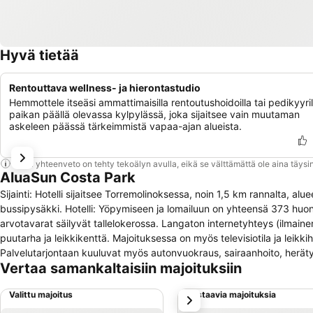
Hyvä tietää
Rentouttava wellness- ja hierontastudio
Hemmottele itseäsi ammattimaisilla rentoutushoidoilla tai pedikyyril
paikan päällä olevassa kylpylässä, joka sijaitsee vain muutaman
askeleen päässä tärkeimmistä vapaa-ajan alueista.
Tämä yhteenveto on tehty tekoälyn avulla, eikä se välttämättä ole aina täysin
AluaSun Costa Park
Sijainti: Hotelli sijaitsee Torremolinoksessa, noin 1,5 km rannalta, a
bussipysäkki. Hotelli: Yöpymiseen ja lomailuun on yhteensä 373 huo
arvotavarat säilyvät tallelokerossa. Langaton internetyhteys (ilmainen
puutarha ja leikkikenttä. Majoituksessa on myös televisiotila ja leik
Palvelutarjontaan kuuluvat myös autonvuokraus, sairaanhoito, herät
Vertaa samankaltaisiin majoituksiin
Huoneissa on ilmastointilaite ja lämmitys. Asiakkaat voivat rentoutua p
voi säilyttää maksua vastaan annettavassa tallekelokerossa. Perusva
Valittu majoitus
Vastaavia majoituksia
seuraava
satelliitti-tv ja langaton internetyhteys (ilmainen). Kylpyhuoneissa on 
kahluuallasta soveltuvat erinomaisesti sekä virkistymiseen että säännö