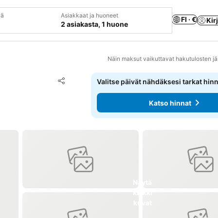
vä
Asiakkaat ja huoneet
FI · €
Kir
2 asiakasta, 1 huone
Näin maksut vaikuttavat hakutulosten jä
Lisää suosikkeihin
Valitse päivät nähdäksesi tarkat hin
Jaa
Katso hinnat