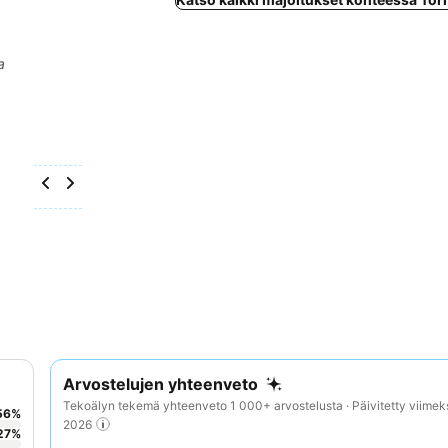
a
Arvostelujen yhteenveto
Tekoälyn tekemä yhteenveto 1 000+ arvostelusta · Päivitetty viimek
56
%
2026
27
%