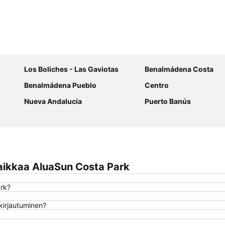
Laajenna kartta
Los Boliches - Las Gaviotas
Benalmádena Costa
Benalmádena Pueblo
Centro
Nueva Andalucía
Puerto Banús
aikkaa AluaSun Costa Park
ark?
kirjautuminen?