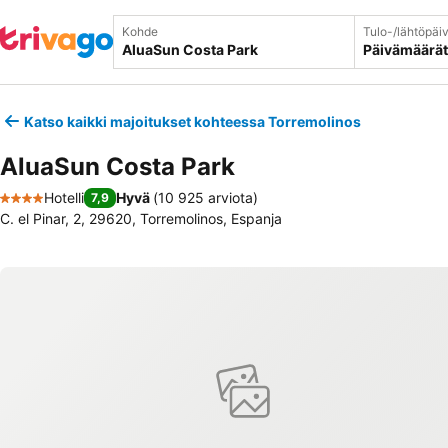
Kohde
Tulo-/lähtöpäi
Päivämäärät
Katso kaikki majoitukset kohteessa Torremolinos
AluaSun Costa Park
Hotelli
Hyvä
(
10 925 arviota
)
7,9
4 Tähtiluokitus
C. el Pinar, 2, 29620, Torremolinos, Espanja