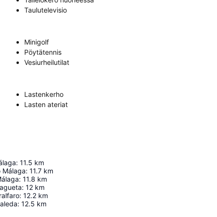
Taulutelevisio
Minigolf
Pöytätennis
Vesiurheilutilat
Lastenkerho
Lasten ateriat
álaga
:
11.5
km
o Málaga
:
11.7
km
Málaga
:
11.8
km
lagueta
:
12
km
ralfaro
:
12.2
km
saleda
:
12.5
km