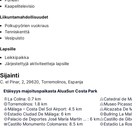
Kaapelitelevisio
Liikuntamahdollisuudet
Polkupyörien vuokraus
Tenniskenttä
Vesipuisto
Lapsille
Leikkipaikka
Järjestettyjä aktiviteetteja lapsille
Sijainti
C. el Pinar, 2, 29620, Torremolinos, Espanja
Etäisyys majoituspaikasta AluaSun Costa Park
La Colina
:
0.7
km
Catedral de M
Torremolinos
:
1.8
km
Museo Picass
Málaga – Costa Del Sol Airport
:
4.5
km
Alcazaba De 
Estadio Ciudad De Málaga
:
6
km
Bullring La Ma
Palacio de Deportes José María Martín Carpena
:
6
km
Castillo de Gib
Castillo Monumento Colomares
:
8.5
km
Estadio La Ro