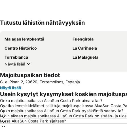
Tutustu lähistön nähtävyyksiin
Malagan lentokenttä
Fuengirola
Centro Histórico
La Carihuela
Torreblanca
La Malagueta
Näytä lisää
Majoituspaikan tiedot
C. el Pinar, 2, 29620, Torremolinos, Espanja
Näytä lisää
Usein kysytyt kysymykset koskien majoitusp
Onko majoituspaikassa AluaSun Costa Park uima-allas?
Ovatko lemmikkieläimet sallittuja majoituspaikassa AluaSun Costa P
Onko majoituspaikassa AluaSun Costa Park pysäköintiä saatavilla?
Mihin aikaan majoituspaikassa AluaSun Costa Park on sisään- ja ulos
Missä AluaSun Costa Park sijaitsee?