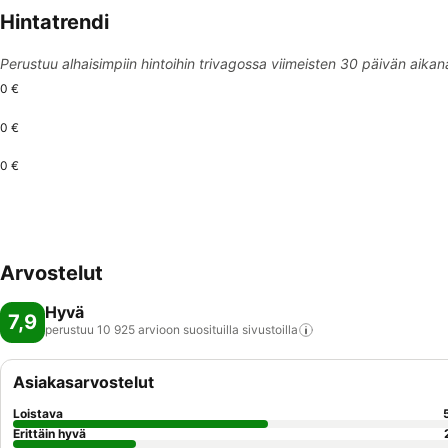
Hintatrendi
Perustuu alhaisimpiin hintoihin trivagossa viimeisten 30 päivän aikan
0 €
0 €
0 €
Arvostelut
Hyvä
7,9
perustuu 10 925 arvioon suosituilla
sivustoilla
Asiakasarvostelut
Loistava
Erittäin hyvä