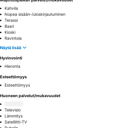
Kahvila
Nopea sisään-/uloskirjautuminen
Terassi
Baari
Kioski
Ravintola
Näytä lisää
Hyvinvointi
Hieronta
Esteettömyys
Esteettömyys
Huoneen palvelut/mukavuudet
Televisio
Lämmitys
Satelliitti-TV
Puhelin