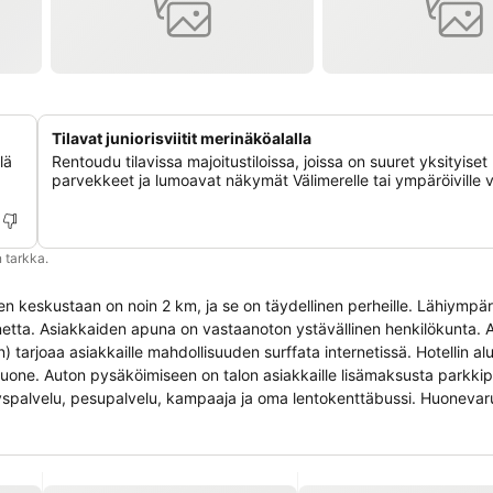
Tilavat juniorisviitit merinäköalalla
lä
Rentoudu tilavissa majoitustiloissa, joissa on suuret yksityiset
parvekkeet ja lumoavat näkymät Välimerelle tai ympäröiville vu
 tarkka.
lueen keskustaan on noin 2 km, ja se on täydellinen perheille. Lähiympä
netta. Asiakkaiden apuna on vastaanoton ystävällinen henkilökunta. 
) tarjoaa asiakkaille mahdollisuuden surffata internetissä. Hotellin al
kihuone. Auton pysäköimiseen on talon asiakkaille lisämaksusta parkki
yspalvelu, pesupalvelu, kampaaja ja oma lentokenttäbussi. Huonevar
arvekkeella tai terassilla. Pienimmille asiakkaille on lastenvuoteita. 
rustukseen kuuluu minijääkaappi. Viihtyvyydestä pitävät lisäksi huol
hiustenkuivaaja. Liikunta ja ajanviete: Allasalueen 2 ulkoallasta ja last
lliseen vesiharjoitteluun. Kauniista ilmasta voi nauttia myös aurinkot