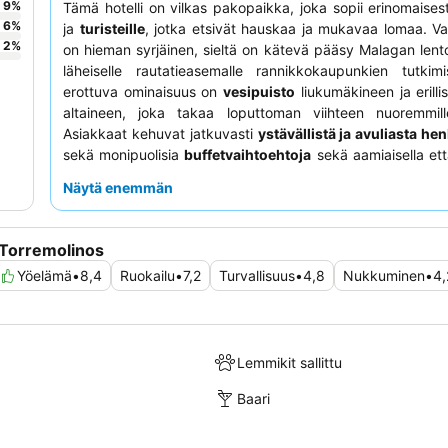
9
%
Tämä hotelli on vilkas pakopaikka, joka sopii erinomaises
6
%
ja
turisteille
, jotka etsivät hauskaa ja mukavaa lomaa. Vai
2
%
on hieman syrjäinen, sieltä on kätevä pääsy Malagan lento
läheiselle rautatieasemalle rannikkokaupunkien tutkim
erottuva ominaisuus on
vesipuisto
liukumäkineen ja erilli
altaineen, joka takaa loputtoman viihteen nuoremmille 
Asiakkaat kehuvat jatkuvasti
ystävällistä ja avuliasta he
sekä monipuolisia
buffetvaihtoehtoja
sekä aamiaisella että i
Rauhallisemman kokemuksen saamiseksi kannattaa pyytää
Näytä enemmän
joka ei ole vilkkaan viereisen tien puolella.
 Torremolinos
Yöelämä
•
8,4
Ruokailu
•
7,2
Turvallisuus
•
4,8
Nukkuminen
•
4,
Lemmikit sallittu
Baari