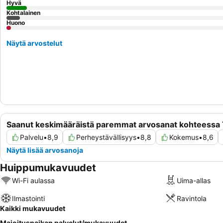
Hyvä
Kohtalainen
Huono
Näytä arvostelut
Saanut keskimääräistä paremmat arvosanat kohteessa
Palvelu
•
8,9
Perheystävällisyys
•
8,8
Kokemus
•
8,6
Näytä lisää arvosanoja
Huippumukavuudet
Wi-Fi aulassa
Uima-allas
Ilmastointi
Ravintola
Kaikki mukavuudet
Majoituspaikan palvelut/mukavuudet