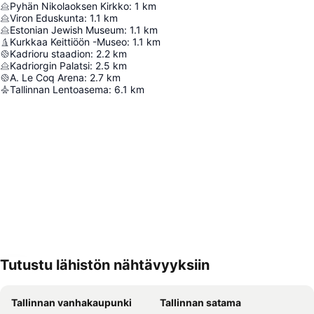
Pyhän Nikolaoksen Kirkko
:
1
km
Viron Eduskunta
:
1.1
km
Estonian Jewish Museum
:
1.1
km
Kurkkaa Keittiöön -Museo
:
1.1
km
Kadrioru staadion
:
2.2
km
Kadriorgin Palatsi
:
2.5
km
A. Le Coq Arena
:
2.7
km
Tallinnan Lentoasema
:
6.1
km
Tutustu lähistön nähtävyyksiin
Laajenna kartta
Tallinnan vanhakaupunki
Tallinnan satama