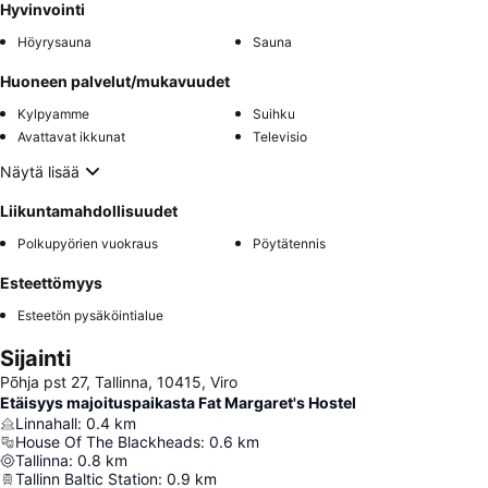
Hyvinvointi
Höyrysauna
Sauna
Huoneen palvelut/mukavuudet
Kylpyamme
Suihku
Avattavat ikkunat
Televisio
Näytä lisää
Liikuntamahdollisuudet
Polkupyörien vuokraus
Pöytätennis
Esteettömyys
Esteetön pysäköintialue
Sijainti
Põhja pst 27, Tallinna, 10415, Viro
Etäisyys majoituspaikasta Fat Margaret's Hostel
Linnahall
:
0.4
km
House Of The Blackheads
:
0.6
km
Tallinna
:
0.8
km
Tallinn Baltic Station
:
0.9
km