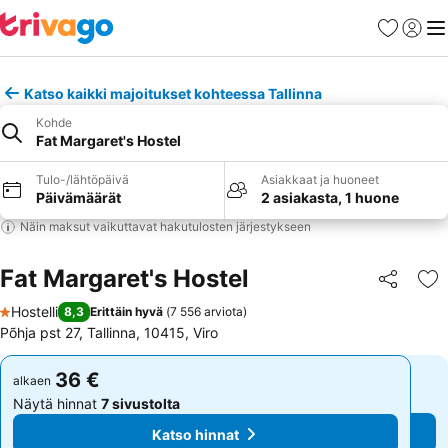
Suosikit
Kirjaud
Val
Katso kaikki majoitukset kohteessa Tallinna
Kohde
Fat Margaret's Hostel
Tulo-/lähtöpäivä
Asiakkaat ja huoneet
Päivämäärät
2 asiakasta, 1 huone
Näin maksut vaikuttavat hakutulosten järjestykseen
Fat Margaret's Hostel
Jaa
Li
Hostelli
8,3
Erittäin hyvä
(
7 556 arviota
)
1 Tähtiluokitus
Põhja pst 27, Tallinna, 10415, Viro
36 €
36 €
alkaen
alkaen
Näytä hinnat
7 sivustolta
Näytä hinnat
7 sivustolta
Katso hinnat
Katso hinnat