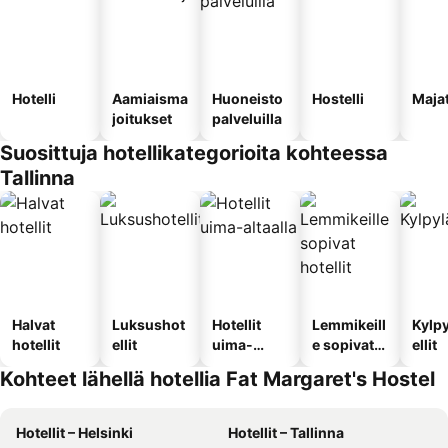
Hotelli
Aamiaisma
Huoneisto
Hostelli
Maja
joitukset
palveluilla
Suosittuja hotellikategorioita kohteessa
Tallinna
Halvat
Luksushot
Hotellit
Lemmikeill
Kylp
hotellit
ellit
uima-
e sopivat
ellit
altaalla
hotellit
Kohteet lähellä hotellia Fat Margaret's Hostel
Hotellit – Helsinki
Hotellit – Tallinna