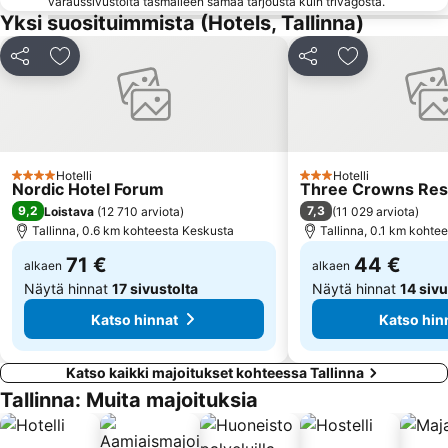
varaussivustolta täsmälleen samaa tarjousta kuin trivagosta.
Yksi suosituimmista (Hotels, Tallinna)
Tallinnan Olympiakeskus
Vana-Mustamäe
Laagri
Rocca al Mare
Jaa
Lisää suosikkeihin
Jaa
Lisää suosikk
Veerenni
Tiskre
Paljassaare
Mustakivi
Estonian Fairs
Solaris
Lilleküla
Mustamäe asum
Hotelli
Hotelli
4 Tähtiluokitus
3 Tähtiluokitus
Nordic Hotel Forum
Three Crowns Res
Sikupilli
Sääse
9,2
7,3
Loistava
(
12 710 arviota
)
(
11 029 arviota
)
Õismäe
Tallinna, 0.6 km kohteesta Keskusta
Männiku
Tallinna, 0.1 km kohte
71 €
44 €
alkaen
alkaen
Näytä hinnat
17 sivustolta
Näytä hinnat
14 sivu
Katso hinnat
Katso hin
Katso kaikki majoitukset kohteessa Tallinna
Tallinna: Muita majoituksia