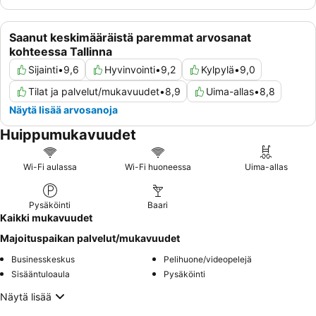
Saanut keskimääräistä paremmat arvosanat
kohteessa Tallinna
Sijainti
•
9,6
Hyvinvointi
•
9,2
Kylpylä
•
9,0
Tilat ja palvelut/mukavuudet
•
8,9
Uima-allas
•
8,8
Näytä lisää arvosanoja
Huippumukavuudet
Wi-Fi aulassa
Wi-Fi huoneessa
Uima-allas
Pysäköinti
Baari
Kaikki mukavuudet
Majoituspaikan palvelut/mukavuudet
Businesskeskus
Pelihuone/videopelejä
Sisääntuloaula
Pysäköinti
Näytä lisää