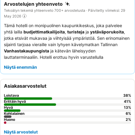
Arvostelujen yhteenveto
Tekoälyn tekemä yhteenveto 700+ arvostelusta · Päivitetty viimeksi: 29
May 2026
Tämä hotelli on monipuolinen kaupunkikeskus, joka palvelee
yhtä lailla
budjettimatkailijoita
,
turisteja
ja
ystäväporukoita
,
jotka etsivät mukavaa ja viihtyisää ympäristöä. Sen erinomainen
sijainti tarjoaa vieraille vain lyhyen kävelymatkan Tallinnan
Vanhastakaupungista
ja kätevän läheisyyden
lauttaterminaaliin. Hotelli erottuu hyvin varustellulla
yhteiskeittiöllä
ja suositulla
ilmaisella
Näytä enemmän
itsepalveluvohvelipisteellä
aamiaisella. Vieraat kehuvat
jatkuvasti vastaanottotiimin avuliaisuutta ja tilojen yleistä
siisteyttä. Ainutlaatuisen kokemuksen saamiseksi harkitse
Asiakasarvostelut
saunan ja kylmäaltaan
käyttöä aamutuntien aikana.
Loistava
38
%
Erittäin hyvä
41
%
Hyvä
13
%
Kohtalainen
6
%
Huono
2
%
Näytä arvostelut