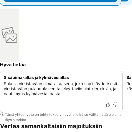
Hyvä tietää
Sisäuima-allas ja kylmävesiallas
Sa
Sukella virkistävään uima-altaaseen, joka sopii täydellisesti
Re
virkistävään pulahdukseen tai elvyttäviin uintikierroksiin, ja
kä
nauti myös kylmävesialtaasta.
Tämä yhteenveto on tehty tekoälyn avulla, eikä se välttämättä ole aina
täysin tarkka.
Vertaa samankaltaisiin majoituksiin