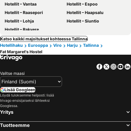
Hotellit – Vantaa
Hotellit – Espoo
Hotellit – Raasepori
Hotellit – Haapsalu
Hotellit – Lohja
Hotellit – Siuntio
Hotellit – Rakvere
Katso kaikki majoitukset kohteessa Tallinna
Hotellihaku
Eurooppa
Viro
Harju
Tallinna
Fat Margaret's Hostel
Facebook
Twitter
Insta
Yo
Valitse maasi
Lisää Googleen
Löydä tuloksemme helposti: lisää
trivago ensisijaiseksi lähteeksi
Googlessa.
Yritys
Tuotteemme