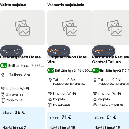
Valittu majoitus
Vastaavia majoituksia
Hostelli
Hotelli
Hotelli
1 Tähtiluokitus
4 Tähtiluokitus
4 Tähtiluokitus
Jaa
Lisää suosikkeihin
Jaa
Lisää suosikkeihin
Jaa
Lisää suo
Fat Margaret's Hostel
Original Sokos Hotel
Park Inn by Radis
Viru
Central Tallinn
8,3
Erittäin hyvä
(
7 556 arviota
)
8,2
8,3
Erittäin hyvä
(
16 090 arviota
Erittäin hyvä
)
(
13 
Tallinna, Viro
Tallinna, 0.6 km
Tallinna, 0.9 km
kohteesta Keskusta
kohteesta Keskust
Ilmainen Wi-Fi
Ilmainen Wi-Fi
Ilmainen Wi-Fi
Uima-allas
Kylpylä
Kylpylä
Pysäköinti
Pysäköinti
Lemmikit sallittu
36 €
alkaen
71 €
61 €
alkaen
alkaen
Näytä hinnat
7
Näytä hinnat
15
Näytä hinnat
16