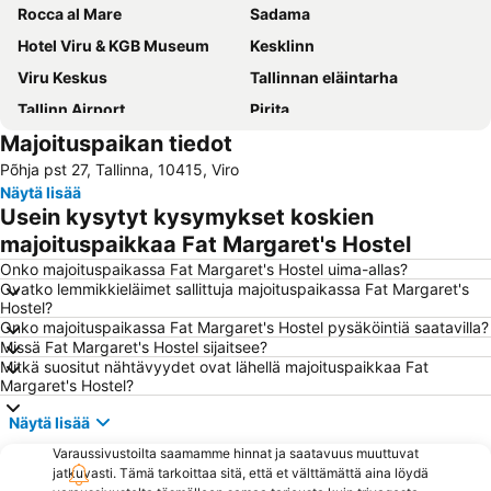
Rocca al Mare
Sadama
Hotel Viru & KGB Museum
Kesklinn
Viru Keskus
Tallinnan eläintarha
Tallinn Airport
Pirita
Majoituspaikan tiedot
Lauluväljak
Kalamaja
Põhja pst 27, Tallinna, 10415, Viro
Mustamäe
Kadriorg
Näytä lisää
Kassisaba
Baltian rautatieasema
Usein kysytyt kysymykset koskien
Pirita linnaosad
Lasnamäe
majoituspaikkaa Fat Margaret's Hostel
Haabersti
Põhja-Tallinn
Onko majoituspaikassa Fat Margaret's Hostel uima-allas?
Ovatko lemmikkieläimet sallittuja majoituspaikassa Fat Margaret's
Ülemiste
Nõmme
Hostel?
Onko majoituspaikassa Fat Margaret's Hostel pysäköintiä saatavilla?
A. Le Coq Arena
Viron merenkulkumuseo
Missä Fat Margaret's Hostel sijaitsee?
Juhkentali
Raekoda
Mitkä suositut nähtävyydet ovat lähellä majoituspaikkaa Fat
Margaret's Hostel?
Kopli
Kakumäe
Näytä lisää
Lai
Town Hall Square
Varaussivustoilta saamamme hinnat ja saatavuus muuttuvat
Peppersack
Pirita asum
jatkuvasti. Tämä tarkoittaa sitä, että et välttämättä aina löydä
Aleksanteri Nevskin katedraali
Järve