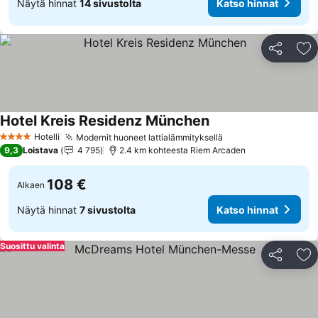
Näytä hinnat
14 sivustolta
Katso hinnat
Jaa
Li
Hotel Kreis Residenz München
Katso hinnat
Hotelli
Modernit huoneet lattialämmityksellä
Katso hinnat
4 Tähtiluokitus
9,3
Loistava
4 795
2.4 km kohteesta Riem Arcaden
108 €
Alkaen
Näytä hinnat
7 sivustolta
Katso hinnat
Suosittu valinta
Jaa
Li