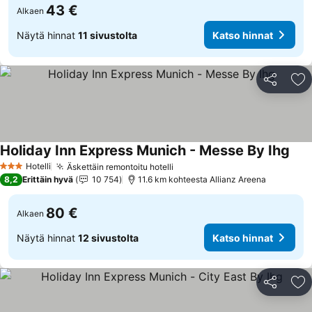
43 €
Alkaen
Näytä hinnat
11 sivustolta
Katso hinnat
Jaa
Li
Holiday Inn Express Munich - Messe By Ihg
Kats
Hotelli
Äskettäin remontoitu hotelli
Katso hinnat
3 Tähtiluokitus
8,2
Erittäin hyvä
10 754
11.6 km kohteesta Allianz Areena
80 €
Alkaen
Näytä hinnat
12 sivustolta
Katso hinnat
Jaa
Li