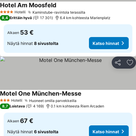
Hotel Am Moosfeld
Katso hinnat
Hotelli
Kaminstube-ravintola terassilla
Katso hinnat
4 Tähtiluokitus
8,4
Erittäin hyvä
17 301
6.4 km kohteesta Marienplatz
53 €
Alkaen
Näytä hinnat
8 sivustolta
Katso hinnat
Jaa
Li
Motel One München-Messe
Katso hinnat
Hotelli
Huoneet omilla parvekkeilla
Katso hinnat
3 Tähtiluokitus
8,7
Loistava
4 169
0.1 km kohteesta Riem Arcaden
67 €
Alkaen
Näytä hinnat
6 sivustolta
Katso hinnat