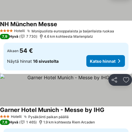
NH München Messe
Katso hinnat
Hotelli
Monipuolista eurooppalaista ja baijerilaista ruokaa
Katso h
4 Tähtiluokitus
7,9
Hyvä
7 730
4.6 km kohteesta Marienplatz
54 €
Alkaen
Näytä hinnat
16 sivustolta
Katso hinnat
Jaa
Li
Garner Hotel Munich - Messe by IHG
Katso hinnat
Hotelli
Pysäköinti paikan päällä
Katso hinnat
3 Tähtiluokitus
7,8
Hyvä
1 465
1.9 km kohteesta Riem Arcaden