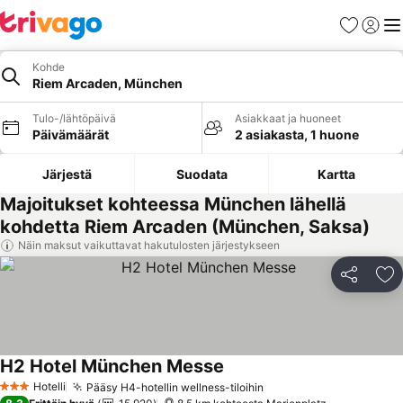
Suosikit
Kirjaud
Val
Kohde
Riem Arcaden, München
Tulo-/lähtöpäivä
Asiakkaat ja huoneet
Päivämäärät
2 asiakasta, 1 huone
Järjestä
Suodata
Kartta
Majoitukset kohteessa München lähellä
kohdetta Riem Arcaden (München, Saksa)
Näin maksut vaikuttavat hakutulosten järjestykseen
Jaa
Li
H2 Hotel München Messe
Katso hinnat
Hotelli
Pääsy H4-hotellin wellness-tiloihin
Katso hinnat
3 Tähtiluokitus