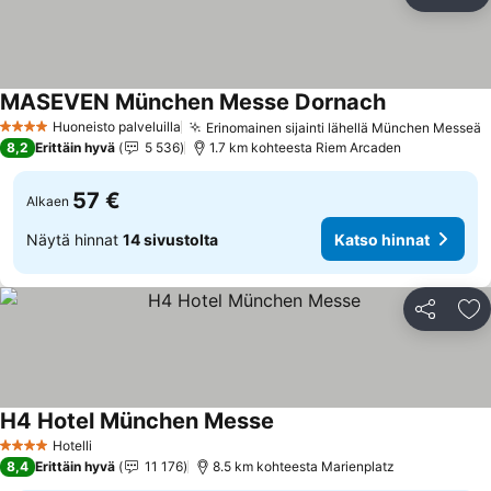
Jaa
Li
MASEVEN München Messe Dornach
Katso hinnat
Huoneisto palveluilla
Erinomainen sijainti lähellä München Messeä
K
4 Tähtiluokitus
8,2
Erittäin hyvä
5 536
1.7 km kohteesta Riem Arcaden
57 €
Alkaen
Näytä hinnat
14 sivustolta
Katso hinnat
Jaa
Li
H4 Hotel München Messe
Katso hinnat
Hotelli
4 Tähtiluokitus
8,4
Erittäin hyvä
11 176
8.5 km kohteesta Marienplatz