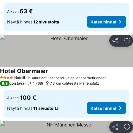
63 €
Alkaen
Näytä hinnat
12 sivustolta
Katso hinnat
Jaa
Li
Hotel Obermaier
Katso hinnat
Hotelli
Ainutlaatuiset parvi- ja galleriaperhehuoneet
Katso hinna
4 Tähtiluokitus
8,9
Loistava
4 768
7.3 km kohteesta Marienplatz
100 €
Alkaen
Näytä hinnat
11 sivustolta
Katso hinnat
Jaa
Li