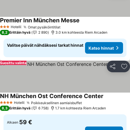
Premier Inn München Messe
Katso hinnat
Hotelli
Omat pysäköintitilat
Katso hinnat
3 Tähtiluokitus
8,2
Erittäin hyvä
2 890
3.0 km kohteesta Riem Arcaden
Valitse päivät nähdäksesi tarkat hinnat
Katso hinnat
Suosittu valinta
Jaa
Li
NH München Ost Conference Center
Katso hinna
Hotelli
Poikkeuksellinen aamiaisbuffet
Katso hinnat
4 Tähtiluokitus
8,3
Erittäin hyvä
6 758
1.7 km kohteesta Riem Arcaden
59 €
Alkaen