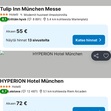
Tulip Inn München Messe
Katso hinnat
Hotelli
Modernit huoneet ilmastoinnilla
Katso hinnat
3 Tähtiluokitus
8,1
Erittäin hyvä
8 891
5.4 km kohteesta Marienplatz
55 €
Alkaen
Näytä hinnat
13 sivustolta
Katso hinnat
Jaa
Li
HYPERION Hotel München
Katso hinnat
Hotelli
4 Tähtiluokitus
8,7
Loistava
12 487
5.1 km kohteesta Riem Arcaden
72 €
Alkaen