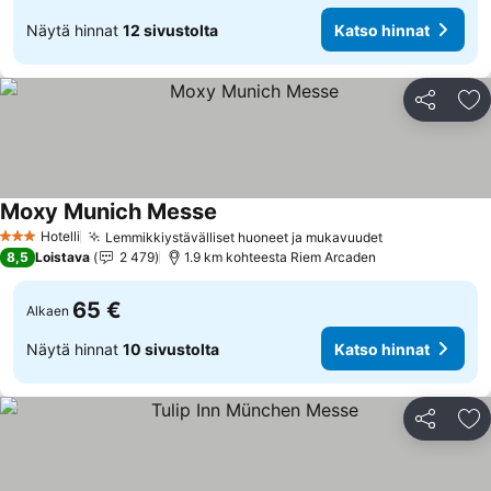
Näytä hinnat
12 sivustolta
Katso hinnat
Jaa
Li
Moxy Munich Messe
Katso hinnat
Hotelli
Lemmikkiystävälliset huoneet ja mukavuudet
Katso hinnat
3 Tähtiluokitus
8,5
Loistava
2 479
1.9 km kohteesta Riem Arcaden
65 €
Alkaen
Näytä hinnat
10 sivustolta
Katso hinnat
Jaa
Li