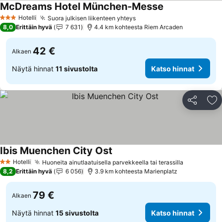
McDreams Hotel München-Messe
Katso hinnat
Hotelli
Suora julkisen liikenteen yhteys
Katso hinnat
3 Tähtiluokitus
8,0
Erittäin hyvä
7 631
4.4 km kohteesta Riem Arcaden
42 €
Alkaen
Näytä hinnat
11 sivustolta
Katso hinnat
Jaa
Li
Ibis Muenchen City Ost
Katso hinnat
Hotelli
Huoneita ainutlaatuisella parvekkeella tai terassilla
Katso hinn
2 Tähtiluokitus
8,2
Erittäin hyvä
6 056
3.9 km kohteesta Marienplatz
79 €
Alkaen
Näytä hinnat
15 sivustolta
Katso hinnat