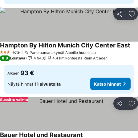
Jaa
Li
Hampton By Hilton Munich City Center East
Kat
Hotelli
Panoraamanäkymät Alpeille huoneista
Katso hinnat
3 Tähtiluokitus
8,8
Loistava
4 940
4.4 km kohteesta Riem Arcaden
93 €
Alkaen
Näytä hinnat
11 sivustolta
Katso hinnat
Suosittu valinta
Jaa
Li
Bauer Hotel und Restaurant