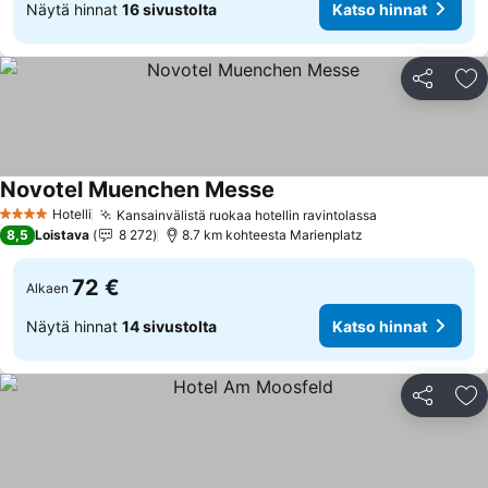
Näytä hinnat
16 sivustolta
Katso hinnat
Jaa
Li
Novotel Muenchen Messe
Katso hinnat
Hotelli
Kansainvälistä ruokaa hotellin ravintolassa
Katso hinnat
4 Tähtiluokitus
8,5
Loistava
8 272
8.7 km kohteesta Marienplatz
72 €
Alkaen
Näytä hinnat
14 sivustolta
Katso hinnat
Jaa
Li