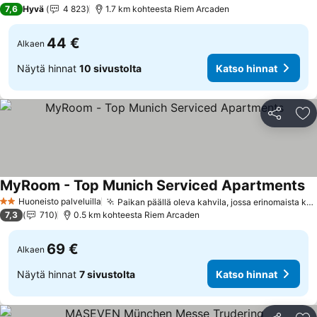
1 Tähtiluokitus
7,6
Hyvä
4 823
1.7 km kohteesta Riem Arcaden
44 €
Alkaen
Näytä hinnat
10 sivustolta
Katso hinnat
Jaa
Li
MyRoom - Top Munich Serviced Apartments
Ka
Huoneisto palveluilla
Paikan päällä oleva kahvila, jossa erinomaista kahvia
2 Tähtiluokitus
7,3
710
0.5 km kohteesta Riem Arcaden
69 €
Alkaen
Näytä hinnat
7 sivustolta
Katso hinnat