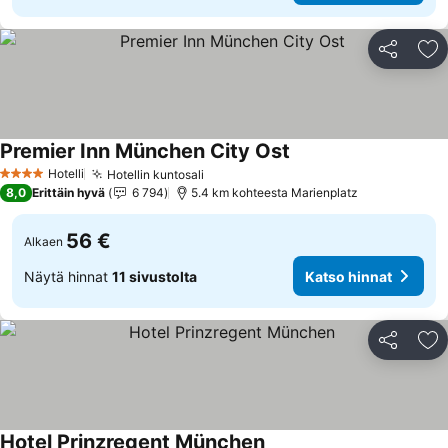
Jaa
Li
Premier Inn München City Ost
Katso hinnat
Hotelli
Hotellin kuntosali
Katso hinnat
4 Tähtiluokitus
8,0
Erittäin hyvä
6 794
5.4 km kohteesta Marienplatz
56 €
Alkaen
Näytä hinnat
11 sivustolta
Katso hinnat
Jaa
Li
Hotel Prinzregent München