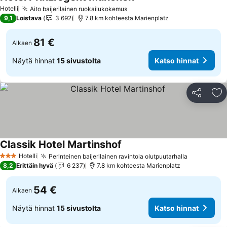
Katso hinnat
Hotelli
Aito baijerilainen ruokailukokemus
Katso hinnat
9,1
Loistava
3 692
7.8 km kohteesta Marienplatz
81 €
Alkaen
Näytä hinnat
15 sivustolta
Katso hinnat
Jaa
Li
Classik Hotel Martinshof
Katso hinnat
Hotelli
Perinteinen baijerilainen ravintola olutpuutarhalla
Katso hinn
3 Tähtiluokitus
8,2
Erittäin hyvä
6 237
7.8 km kohteesta Marienplatz
54 €
Alkaen
Näytä hinnat
15 sivustolta
Katso hinnat