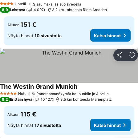
Katso hinnat
Hotelli
Sisäuima-allas suolavedellä
Katso hinnat
4 Tähtiluokitus
8,9
Loistava
4 097
3.2 km kohteesta Riem Arcaden
151 €
Alkaen
Näytä hinnat
10 sivustolta
Katso hinnat
Jaa
Li
The Westin Grand Munich
Katso hinnat
Hotelli
Panoraamanäkymät kaupunkiin ja Alpeille
Katso hinnat
5 Tähtiluokitus
8,2
Erittäin hyvä
10 127
3.5 km kohteesta Marienplatz
115 €
Alkaen
Näytä hinnat
17 sivustolta
Katso hinnat