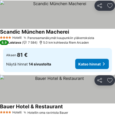
Jaa
Li
Scandic München Macherei
Katso hinnat
Hotelli
Panoraamanäkymät kaupunkiin yläkerroksista
Katso hinn
4 Tähtiluokitus
8,9
Loistava
7 584
5.0 km kohteesta Riem Arcaden
81 €
Alkaen
Näytä hinnat
14 sivustolta
Katso hinnat
Jaa
Li
Bauer Hotel & Restaurant
Katso hinnat
Hotelli
Hotellin oma ravintola Bauer
Katso hinnat
4 Tähtiluokitus