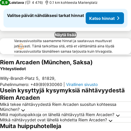
8,9
Loistava
4 476
0.1 km kohteesta Marienplatz
Valitse päivät nähdäksesi tarkat hinnat
Katso hinnat
Näytä lisää
Varaussivustoilta saamamme hinnat ja saatavuus muuttuvat
jatkuvasti. Tämä tarkoittaa sitä, että et välttämättä aina löydä
varaussivustolta täsmälleen samaa tarjousta kuin trivagosta.
Riem Arcaden (München, Saksa)
Yhteystiedot
Willy-Brandt-Platz 5
,
81829
,
Puhelinnumero
:
+49(89)930060
|
Virallinen sivusto
Usein kysyttyjä kysymyksiä nähtävyydestä
Riem Arcaden
Mikä tekee nähtävyydestä Riem Arcaden suositun kohteessa
München?
Mitä majoituspaikkoja on lähellä nähtävyyttä Riem Arcaden?
Mitkä nähtävyydet ovat lähellä kohdetta Riem Arcaden?
Muita huippuhotelleja