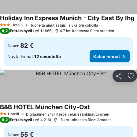
Holiday Inn Express Munich - City East By Ihg
K
Hotelli
Huoneita ainutlaatuisilla yksityiskohdilla
Katso hinnat
3 Tähtiluokitus
8,2
Erittäin hyvä
11 966
4.7 km kohteesta Riem Arcaden
82 €
Alkaen
Näytä hinnat
12 sivustolta
Katso hinnat
Jaa
Li
B&B HOTEL München City-Ost
Katso hinnat
Hotelli
Digitaalinen 24/7 itsepalvelusisäänkirjautuminen
Katso hinna
2 Tähtiluokitus
8,2
Erittäin hyvä
4 216
1.8 km kohteesta Riem Arcaden
55 €
Alkaen