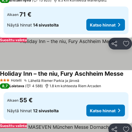
8,3
Erittäin hyvä
15 920
8.5 km kohteesta Marienplatz
71 €
Alkaen
Näytä hinnat
14 sivustolta
Katso hinnat
Suosittu valinta
Jaa
Li
Holiday Inn – the niu, Fury Aschheim Messe
Kat
Hotelli
Lähellä Riemer Parkia ja järveä
Katso hinnat
3 Tähtiluokitus
8,7
Loistava
4 588
1.8 km kohteesta Riem Arcaden
55 €
Alkaen
Näytä hinnat
12 sivustolta
Katso hinnat
Suosittu valinta