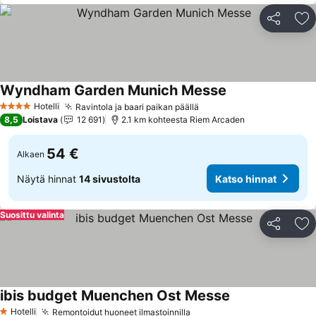
Jaa
Li
Wyndham Garden Munich Messe
Katso hinnat
Hotelli
Ravintola ja baari paikan päällä
Katso hinnat
4 Tähtiluokitus
8,5
Loistava
12 691
2.1 km kohteesta Riem Arcaden
54 €
Alkaen
Näytä hinnat
14 sivustolta
Katso hinnat
Suosittu valinta
Jaa
Li
ibis budget Muenchen Ost Messe
Katso hinnat
Hotelli
Remontoidut huoneet ilmastoinnilla
Katso hinnat