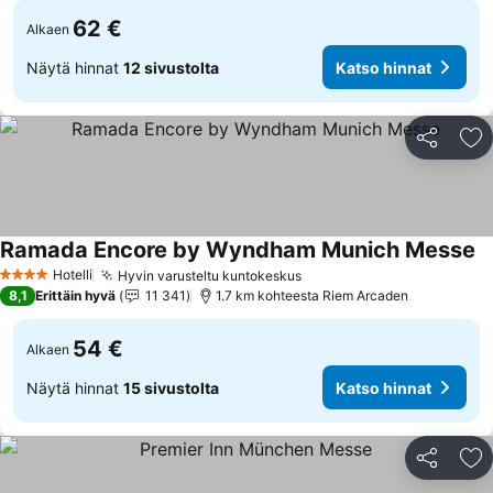
62 €
Alkaen
Näytä hinnat
12 sivustolta
Katso hinnat
Jaa
Li
Ramada Encore by Wyndham Munich Messe
Ka
Hotelli
Hyvin varusteltu kuntokeskus
Katso hinnat
4 Tähtiluokitus
8,1
Erittäin hyvä
11 341
1.7 km kohteesta Riem Arcaden
54 €
Alkaen
Näytä hinnat
15 sivustolta
Katso hinnat
Jaa
Li