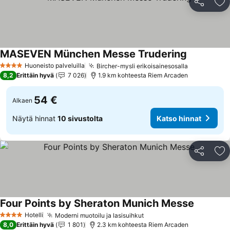
Jaa
Li
MASEVEN München Messe Trudering
Katso hinn
Huoneisto palveluilla
Bircher-mysli erikoisainesosalla
Katso hinn
4 Tähtiluokitus
8,2
Erittäin hyvä
7 026
1.9 km kohteesta Riem Arcaden
54 €
Alkaen
Näytä hinnat
10 sivustolta
Katso hinnat
Jaa
Li
Four Points by Sheraton Munich Messe
Katso hin
Hotelli
Moderni muotoilu ja lasisuihkut
Katso hinnat
4 Tähtiluokitus
8,0
Erittäin hyvä
1 801
2.3 km kohteesta Riem Arcaden