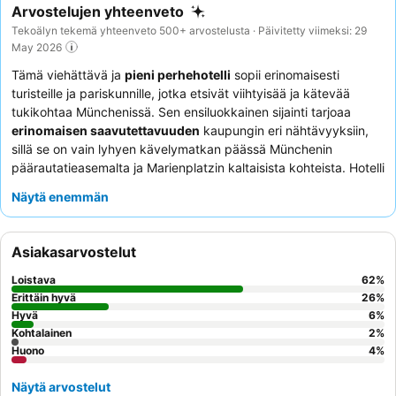
Arvostelujen yhteenveto
Tekoälyn tekemä yhteenveto 500+ arvostelusta · Päivitetty viimeksi: 29
May 2026
Tämä viehättävä ja
pieni perhehotelli
sopii erinomaisesti
turisteille ja pariskunnille, jotka etsivät viihtyisää ja kätevää
tukikohtaa Münchenissä. Sen ensiluokkainen sijainti tarjoaa
erinomaisen saavutettavuuden
kaupungin eri nähtävyyksiin,
sillä se on vain lyhyen kävelymatkan päässä Münchenin
päärautatieasemalta ja Marienplatzin kaltaisista kohteista. Hotelli
erottuu edukseen
herkullisella ja monipuolisella
Näytä enemmän
aamiaisellaan
, joka sisältää tuoreita raaka-aineita ja kotitekoisia
tuotteita, taaten loistavan alun päivälle. Asiakkaat kehuvat
jatkuvasti
hotellin henkilökuntaa
poikkeuksellisesta
Asiakasarvostelut
ystävällisyydestä ja avuliaisuudesta, mikä luo henkilökohtaisen
ja perheenomaisen ilmapiirin. Todella rentouttavan kokemuksen
Loistava
62
%
takaamiseksi kannattaa pyytää jokin hiljattain kunnostetuista
Erittäin hyvä
26
%
huoneista, jotka tarjoavat modernit kalusteet ja
Hyvä
mukavat
6
%
Kohtalainen
2
%
sängyt
.
Huono
4
%
Näytä arvostelut