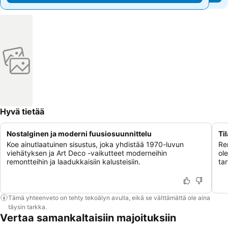
Hyvä tietää
Nostalginen ja moderni fuusiosuunnittelu
Til
Koe ainutlaatuinen sisustus, joka yhdistää 1970-luvun
Ren
viehätyksen ja Art Deco -vaikutteet moderneihin
ole
remontteihin ja laadukkaisiin kalusteisiin.
tar
Tämä yhteenveto on tehty tekoälyn avulla, eikä se välttämättä ole aina
täysin tarkka.
Vertaa samankaltaisiin majoituksiin