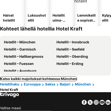
Halvat
Luksushot
Hotellit
Lemmikeill
Kylp
hotellit
ellit
uima-
e sopivat
ellit
altaalla
hotellit
Kohteet lähellä hotellia Hotel Kraft
Hotellit – München
Hotellit – Innsbruck
Hotellit – Garmisch
Hotellit – Seefeld
Hotellit – Hallbergmoos
Hotellit – Oberding
Hotellit – Fuessen
Hotellit – Erding
Hotellit – Augsburg
Katso kaikki majoitukset kohteessa München
Hotellihaku
Eurooppa
Saksa
Baijeri
München
Hotel Kraft
Facebook
Twitter
Insta
Yo
Valitse maasi