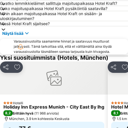
Ovatko lemmikkieläimet sallittuja majoituspaikassa Hotel Kraft?
Olympiahalle München
BMW Welt
Onko majoituspaikassa Hotel Kraft pysäköintiä saatavilla?
Mihin aikaan majoituspaikassa Hotel Kraft on sisään- ja
Karlsplatz - Stachus
Sendlinger Tor Metro Station
uloskirjautuminen?
Bavaria
Hackerbrücke
Missä Hotel Kraft sijaitsee?
Au-Haidhausen
Hellabrunnin eläintarha
Näytä lisää
Englischer Garten
Sendling-Westpark
Varaussivustoilta saamamme hinnat ja saatavuus muuttuvat
jatkuvasti. Tämä tarkoittaa sitä, että et välttämättä aina löydä
Theresienwiese Metro Station
Münchenin Frauenkirche
varaussivustolta täsmälleen samaa tarjousta kuin trivagosta.
Bayerische Staatsoper
Odeonsplatz Metro Station
Yksi suosituimmista (Hotels, München)
Sendlinger Tor
Ostbahnhof Metro Station
Jaa
Lisää suosikkeihin
Jaa
L
Deutsches Museum
BMW Park
Berg am Laim
Münchener Hofbräuhaus
Maximilianstrasse
Tollwood Sommerfestival
Karlsplatz (Stachus) Metro Station
Viktualienmarkt
Hotelli
Ho
3 Tähtiluokitus
4 Tähtilu
Vanha raatihuone
U-Bahn
Holiday Inn Express Munich - City East By Ihg
Hotel M
8,2
8,1
Erittäin hyvä
(
11 966 arviota
)
Erit
Residenz
Olympiatorni
München, 3.9 km kohteesta Keskusta
1.5 km
Trudering-Riem
Riem Arcaden