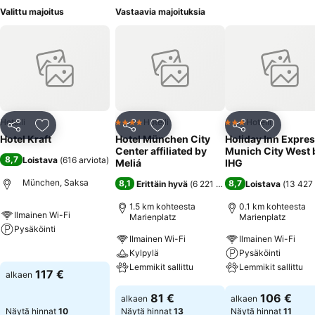
Valittu majoitus
Vastaavia majoituksia
Hotelli
Hotelli
Hotelli
4 Tähtiluokitus
3 Tähtiluokitus
Jaa
Lisää suosikkeihin
Jaa
Lisää suosikkeihin
Jaa
Lisää suo
Hotel Kraft
Hotel München City
Holiday Inn Expre
Center affiliated by
Munich City West 
8,7
Loistava
(
616 arviota
)
Meliá
IHG
München, Saksa
8,1
8,7
Erittäin hyvä
(
6 221 arviota
)
Loistava
(
13 427 
1.5 km kohteesta
0.1 km kohteesta
Ilmainen Wi-Fi
Marienplatz
Marienplatz
Pysäköinti
Ilmainen Wi-Fi
Ilmainen Wi-Fi
Kylpylä
Pysäköinti
Katso hinnat
Lemmikit sallittu
Lemmikit sallittu
117 €
alkaen
Katso hinnat
Katso hinnat
81 €
106 €
alkaen
alkaen
Näytä hinnat
10
Näytä hinnat
13
Näytä hinnat
11