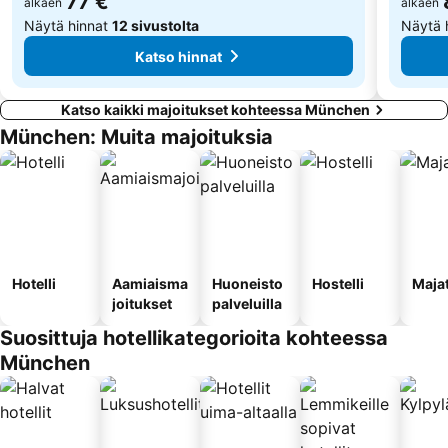
77 €
alkaen
alkaen
Näytä hinnat
12 sivustolta
Näytä 
Katso hinnat
Katso kaikki majoitukset kohteessa München
München: Muita majoituksia
Hotelli
Aamiaisma
Huoneisto
Hostelli
Maja
joitukset
palveluilla
Suosittuja hotellikategorioita kohteessa
München