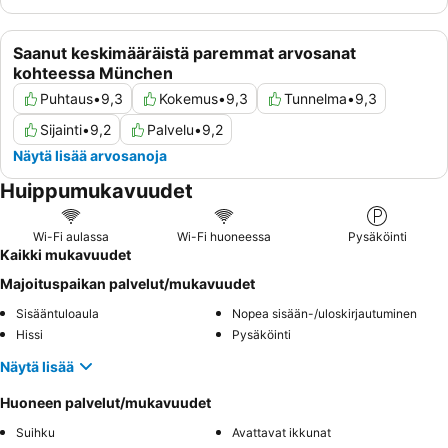
Saanut keskimääräistä paremmat arvosanat
kohteessa München
Puhtaus
•
9,3
Kokemus
•
9,3
Tunnelma
•
9,3
Sijainti
•
9,2
Palvelu
•
9,2
Näytä lisää arvosanoja
Huippumukavuudet
Wi-Fi aulassa
Wi-Fi huoneessa
Pysäköinti
Kaikki mukavuudet
Majoituspaikan palvelut/mukavuudet
Sisääntuloaula
Nopea sisään-/uloskirjautuminen
Hissi
Pysäköinti
Näytä lisää
Huoneen palvelut/mukavuudet
Suihku
Avattavat ikkunat