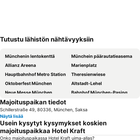
Tutustu lähistön nähtävyyksiin
Laajenna kartta
Münchenin lentokenttä
Münchein päärautatieasema
Allianz Areena
Marienplatz
Hauptbahnhof Metro Station
Theresienwiese
Oktoberfest München
Altstadt-Lehel
Neue Messe München
Bahnhof München-Pasing
Majoituspaikan tiedot
Therme Erding Thermal Spa
BMW-Museum
Schillerstraße 49, 80336, München, Saksa
Münchenin olympiapuisto
Train Station Munich-east
Näytä lisää
Literaturhaus Müchen
Messestadt-Ost Metro Station
Usein kysytyt kysymykset koskien
Marienplatz Metro Station
Maxvorstadt
majoituspaikkaa Hotel Kraft
Schwabing
Königsplatz
Onko majoituspaikassa Hotel Kraft uima-allas?