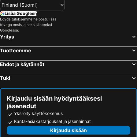
Lisää Googleen
Löydä tuloksemme helposti: lisää
trivago ensisijaiseksi lähteeksi
Googlessa.
Yritys
Tuotteemme
Ehdot ja käytännöt
Tuki
Kirjaudu sisään hyödyntääksesi
jäsenedut
Yksilöity käyttökokemus
Kanta-asiakastarjoukset ja jäsenhinnat
Kirjaudu sisään