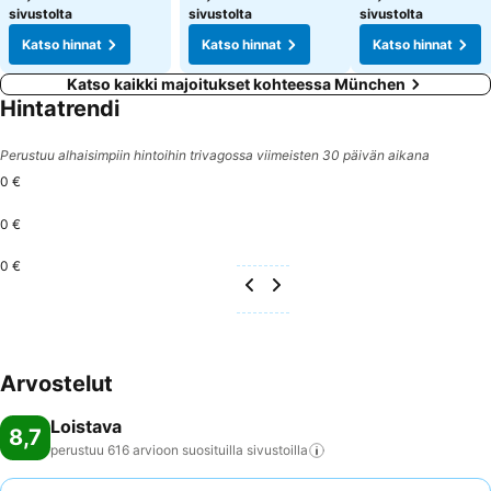
sivustolta
sivustolta
sivustolta
Katso hinnat
Katso hinnat
Katso hinnat
Katso kaikki majoitukset kohteessa München
Hintatrendi
Perustuu alhaisimpiin hintoihin trivagossa viimeisten 30 päivän aikana
0 €
0 €
0 €
Arvostelut
Loistava
8,7
perustuu 616 arvioon suosituilla
sivustoilla