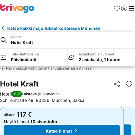
Suosikit
Kirjaud
Val
Katso kaikki majoitukset kohteessa München
Kohde
Hotel Kraft
Tulo-/lähtöpäivä
Asiakkaat ja huoneet
Päivämäärät
2 asiakasta, 1 huone
Näin maksut vaikuttavat hakutulosten järjestykseen
Hotel Kraft
Jaa
Li
Hotelli
8,7
Loistava
(
616 arviota
)
Schillerstraße 49, 80336, München, Saksa
117 €
117 €
alkaen
alkaen
Näytä hinnat
10 sivustolta
Näytä hinnat
10 sivustolta
Katso hinnat
Katso hinnat