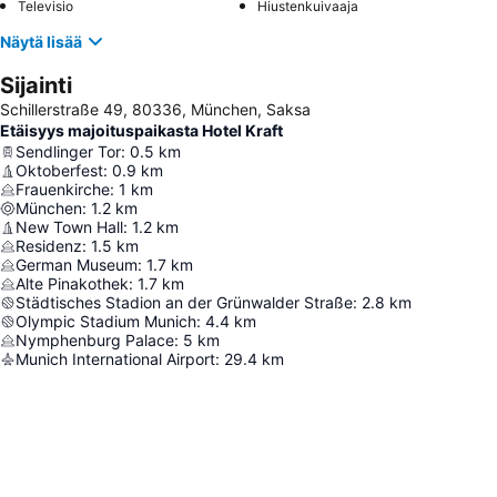
Televisio
Hiustenkuivaaja
Näytä lisää
Sijainti
Schillerstraße 49, 80336, München, Saksa
Etäisyys majoituspaikasta Hotel Kraft
Sendlinger Tor
:
0.5
km
Oktoberfest
:
0.9
km
Frauenkirche
:
1
km
München
:
1.2
km
New Town Hall
:
1.2
km
Residenz
:
1.5
km
German Museum
:
1.7
km
Alte Pinakothek
:
1.7
km
Städtisches Stadion an der Grünwalder Straße
:
2.8
km
Olympic Stadium Munich
:
4.4
km
Nymphenburg Palace
:
5
km
Munich International Airport
:
29.4
km