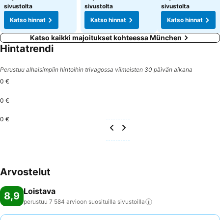
sivustolta
sivustolta
sivustolta
Katso hinnat
Katso hinnat
Katso hinnat
Katso kaikki majoitukset kohteessa München
Hintatrendi
Perustuu alhaisimpiin hintoihin trivagossa viimeisten 30 päivän aikana
0 €
0 €
0 €
Arvostelut
Loistava
8,9
perustuu 7 584 arvioon suosituilla
sivustoilla