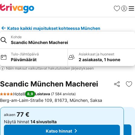
Suosikit
Kirjaud
Val
Katso kaikki majoitukset kohteessa München
Kohde
Scandic München Macherei
Tulo-/lähtöpäivä
Asiakkaat ja huoneet
Päivämäärät
2 asiakasta, 1 huone
Näin maksut vaikuttavat hakutulosten järjestykseen
Scandic München Macherei
Jaa
Li
Hotelli
8,9
Loistava
(
7 584 arviota
)
4 Tähtiluokitus
Berg-am-Laim-Straße 109, 81673, München, Saksa
77 €
77 €
alkaen
alkaen
Näytä hinnat
14 sivustolta
Näytä hinnat
14 sivustolta
Katso hinnat
Katso hinnat