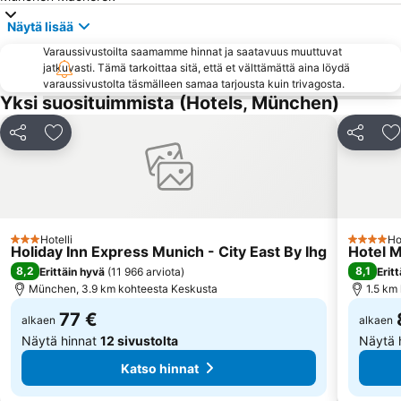
Englischer Garten
Sendling-Westpark
Näytä lisää
Münchenin Frauenkirche
Theresienwiese Metro Station
Varaussivustoilta saamamme hinnat ja saatavuus muuttuvat
Bayerische Staatsoper
Odeonsplatz Metro Station
jatkuvasti. Tämä tarkoittaa sitä, että et välttämättä aina löydä
varaussivustolta täsmälleen samaa tarjousta kuin trivagosta.
Ostbahnhof Metro Station
Sendlinger Tor
Yksi suosituimmista (Hotels, München)
Berg am Laim
Deutsches Museum
Jaa
Lisää suosikkeihin
Jaa
L
BMW Park
Maximilianstrasse
Münchener Hofbräuhaus
Tollwood Sommerfestival
Trudering-Riem
U-Bahn
Vanha raatihuone
Residenz
Hotelli
Ho
3 Tähtiluokitus
4 Tähtilu
Viktualienmarkt
Karlsplatz (Stachus) Metro Station
Holiday Inn Express Munich - City East By Ihg
Hotel M
8,2
8,1
Erittäin hyvä
(
11 966 arviota
)
Erit
Riem Arcaden
Olympiatorni
München, 3.9 km kohteesta Keskusta
1.5 km
77 €
alkaen
alkaen
Näytä hinnat
12 sivustolta
Näytä 
Katso hinnat