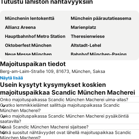
Tutustu lähistön nähtävyyksiin
Laajenna kartta
Münchenin lentokenttä
Münchein päärautatieasema
Allianz Areena
Marienplatz
Hauptbahnhof Metro Station
Theresienwiese
Oktoberfest München
Altstadt-Lehel
Neue Messe München
Bahnhof München-Pasing
Majoituspaikan tiedot
Therme Erding Thermal Spa
BMW-Museum
Berg-am-Laim-Straße 109, 81673, München, Saksa
Münchenin olympiapuisto
Train Station Munich-east
Näytä lisää
Literaturhaus Müchen
Messestadt-Ost Metro Station
Usein kysytyt kysymykset koskien
Marienplatz Metro Station
Maxvorstadt
majoituspaikkaa Scandic München Macherei
Schwabing
Königsplatz
Onko majoituspaikassa Scandic München Macherei uima-allas?
Ovatko lemmikkieläimet sallittuja majoituspaikassa Scandic
Olympiahalle München
BMW Welt
München Macherei?
Onko majoituspaikassa Scandic München Macherei pysäköintiä
Karlsplatz - Stachus
Au-Haidhausen
saatavilla?
Sendlinger Tor Metro Station
Hackerbrücke
Missä Scandic München Macherei sijaitsee?
Mitkä suositut nähtävyydet ovat lähellä majoituspaikkaa Scandic
Bavaria
Hellabrunnin eläintarha
München Macherei?