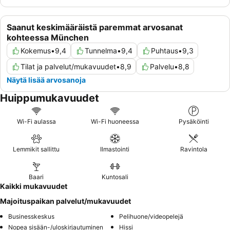
Saanut keskimääräistä paremmat arvosanat
kohteessa München
Kokemus
•
9,4
Tunnelma
•
9,4
Puhtaus
•
9,3
Tilat ja palvelut/mukavuudet
•
8,9
Palvelu
•
8,8
Näytä lisää arvosanoja
Huippumukavuudet
Wi-Fi aulassa
Wi-Fi huoneessa
Pysäköinti
Lemmikit sallittu
Ilmastointi
Ravintola
Baari
Kuntosali
Kaikki mukavuudet
Majoituspaikan palvelut/mukavuudet
Businesskeskus
Pelihuone/videopelejä
Nopea sisään-/uloskirjautuminen
Hissi