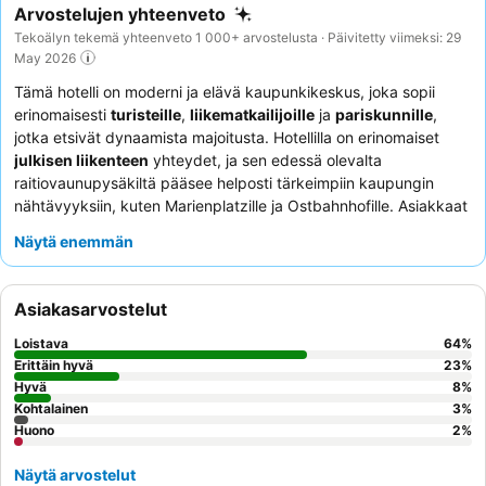
Arvostelujen yhteenveto
Tekoälyn tekemä yhteenveto 1 000+ arvostelusta · Päivitetty viimeksi: 29
May 2026
Tämä hotelli on moderni ja elävä kaupunkikeskus, joka sopii
erinomaisesti
turisteille
,
liikematkailijoille
ja
pariskunnille
,
jotka etsivät dynaamista majoitusta. Hotellilla on erinomaiset
julkisen liikenteen
yhteydet, ja sen edessä olevalta
raitiovaunupysäkiltä pääsee helposti tärkeimpiin kaupungin
nähtävyyksiin, kuten Marienplatzille ja Ostbahnhofille. Asiakkaat
voivat nauttia viihtyisästä
baari- ja oleskelutilasta
, jossa on
Näytä enemmän
pöytäjalkapallo ja biljardipöytä, täydellinen paikka
rentoutumiseen tutustumispäivän tai kokousten jälkeen.
Henkilökunta saa jatkuvasti kiitosta poikkeuksellisesta
Asiakasarvostelut
ystävällisyydestään ja avuliaisuudestaan, ja monipuolinen ja
laadukas aamiaisbuffet sisältää suositun
tuoremehubarin
ja
Loistava
64
%
vohvelikoneen. Rauhallisempaa kokemusta kaipaavien
Erittäin hyvä
23
%
asiakkaiden kannattaa pyytää huonetta puutarhan puolelta.
Hyvä
8
%
Kohtalainen
3
%
Huono
2
%
Näytä arvostelut