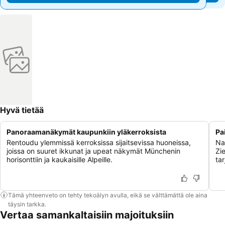
Hyvä tietää
Panoraamanäkymät kaupunkiin yläkerroksista
Pa
Rentoudu ylemmissä kerroksissa sijaitsevissa huoneissa,
Nau
joissa on suuret ikkunat ja upeat näkymät Münchenin
Zie
horisonttiin ja kaukaisille Alpeille.
ta
Tämä yhteenveto on tehty tekoälyn avulla, eikä se välttämättä ole aina
täysin tarkka.
Vertaa samankaltaisiin majoituksiin