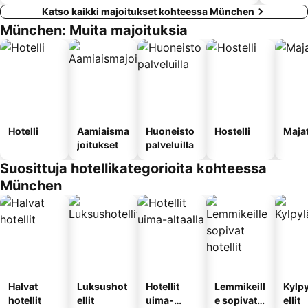
Katso kaikki majoitukset kohteessa München
München: Muita majoituksia
Hotelli
Aamiaisma
Huoneisto
Hostelli
Maja
joitukset
palveluilla
Suosittuja hotellikategorioita kohteessa
München
Halvat
Luksushot
Hotellit
Lemmikeill
Kylp
hotellit
ellit
uima-
e sopivat
ellit