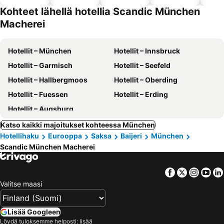
altaalla
hotellit
Kohteet lähellä hotellia Scandic München
Macherei
Hotellit – München
Hotellit – Innsbruck
Hotellit – Garmisch
Hotellit – Seefeld
Hotellit – Hallbergmoos
Hotellit – Oberding
Hotellit – Fuessen
Hotellit – Erding
Hotellit – Augsburg
Katso kaikki majoitukset kohteessa München
Hotellihaku
Eurooppa
Saksa
Baijeri
München
Scandic München Macherei
Facebook
Twitter
Insta
Yo
Valitse maasi
Lisää Googleen
Löydä tuloksemme helposti: lisää