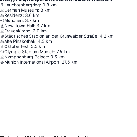
Leuchtenbergring
:
0.8
km
German Museum
:
3
km
Residenz
:
3.6
km
München
:
3.7
km
New Town Hall
:
3.7
km
Frauenkirche
:
3.9
km
Städtisches Stadion an der Grünwalder Straße
:
4.2
km
Alte Pinakothek
:
4.5
km
Oktoberfest
:
5.5
km
Olympic Stadium Munich
:
7.5
km
Nymphenburg Palace
:
9.5
km
Munich International Airport
:
27.5
km