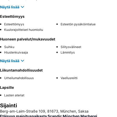
Näytä lisää
Esteettömyys
Esteettömyys
Esteetön pysäköintialue
Kuulorajoitteiset huomioitu
Huoneen palvelut/mukavuudet
Suihku
Silitysvälineet
Hiustenkuivaaja
Lämmitys
Näytä lisää
Liikuntamahdollisuudet
Urheilumahdollisuus
Vaellusreitti
Lapsille
Lasten ateriat
Sijainti
Berg-am-Laim-Straße 109, 81673, München, Saksa
Etäisyys majoituspaikasta Scandic München Macherei