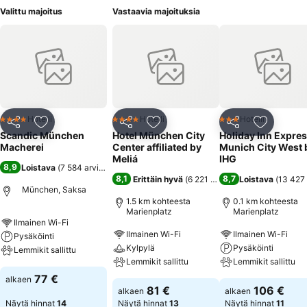
Valittu majoitus
Vastaavia majoituksia
Hotelli
Hotelli
Hotelli
4 Tähtiluokitus
4 Tähtiluokitus
3 Tähtiluokitus
Jaa
Lisää suosikkeihin
Jaa
Lisää suosikkeihin
Jaa
Lisää suo
Scandic München
Hotel München City
Holiday Inn Expre
Macherei
Center affiliated by
Munich City West 
Meliá
IHG
8,9
Loistava
(
7 584 arviota
)
8,1
8,7
Erittäin hyvä
(
6 221 arviota
)
Loistava
(
13 427 
München, Saksa
1.5 km kohteesta
0.1 km kohteesta
Marienplatz
Marienplatz
Ilmainen Wi-Fi
Ilmainen Wi-Fi
Ilmainen Wi-Fi
Pysäköinti
Kylpylä
Pysäköinti
Lemmikit sallittu
Lemmikit sallittu
Lemmikit sallittu
77 €
alkaen
81 €
106 €
alkaen
alkaen
Näytä hinnat
14
Näytä hinnat
13
Näytä hinnat
11