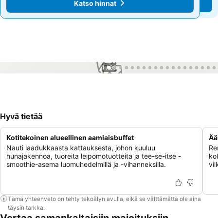
Katso hinnat
Katso hinnat
1 / 99
Hyvä tietää
Kotitekoinen alueellinen aamiaisbuffet
Ää
Nauti laadukkaasta kattauksesta, johon kuuluu
Re
hunajakennoa, tuoreita leipomotuotteita ja tee-se-itse -
ko
smoothie-asema luomuhedelmillä ja -vihanneksilla.
vi
Tämä yhteenveto on tehty tekoälyn avulla, eikä se välttämättä ole aina
täysin tarkka.