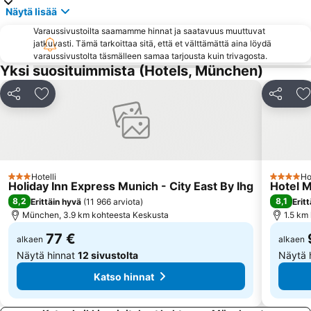
Näytä lisää
Bayerische Staatsoper
Odeonsplatz Metro Station
Varaussivustoilta saamamme hinnat ja saatavuus muuttuvat
Sendlinger Tor
Ostbahnhof Metro Station
jatkuvasti. Tämä tarkoittaa sitä, että et välttämättä aina löydä
Deutsches Museum
BMW Park
varaussivustolta täsmälleen samaa tarjousta kuin trivagosta.
Yksi suosituimmista (Hotels, München)
Berg am Laim
Münchener Hofbräuhaus
Maximilianstrasse
Tollwood Sommerfestival
Jaa
Lisää suosikkeihin
Jaa
L
Karlsplatz (Stachus) Metro Station
Viktualienmarkt
Vanha raatihuone
U-Bahn
Residenz
Olympiatorni
Trudering-Riem
Riem Arcaden
Hotelli
Ho
3 Tähtiluokitus
4 Tähtilu
Holiday Inn Express Munich - City East By Ihg
Hotel M
8,2
8,1
Erittäin hyvä
(
11 966 arviota
)
Erit
München, 3.9 km kohteesta Keskusta
1.5 km
77 €
alkaen
alkaen
Näytä hinnat
12 sivustolta
Näytä 
Katso hinnat