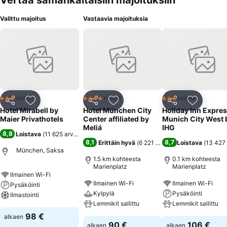
Vertaa samankaltaisiin majoituksiin
Valittu majoitus
Vastaavia majoituksia
Hotelli
Hotelli
Hotelli
3 Tähtiluokitus
4 Tähtiluokitus
3 Tähtiluokitus
Jaa
Lisää suosikkeihin
Jaa
Lisää suosikkeihin
Jaa
Lisää suo
Hotel Mirabell by
Hotel München City
Holiday Inn Expre
Maier Privathotels
Center affiliated by
Munich City West 
Meliá
IHG
8,8
Loistava
(
11 625 arviota
)
8,1
8,7
Erittäin hyvä
(
6 221 arviota
)
Loistava
(
13 427 
München, Saksa
1.5 km kohteesta
0.1 km kohteesta
Marienplatz
Marienplatz
Ilmainen Wi-Fi
Ilmainen Wi-Fi
Ilmainen Wi-Fi
Pysäköinti
Kylpylä
Pysäköinti
Ilmastointi
Lemmikit sallittu
Lemmikit sallittu
98 €
alkaen
90 €
106 €
alkaen
alkaen