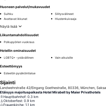
Huoneen palvelut/mukavuudet
Suihku
Silitysvälineet
Avattavat ikkunat
Hiustenkuivaaja
Näytä lisää
Liikuntamahdollisuudet
Polkupyörien vuokraus
Hotellin ominaisuudet
LGBTQ+ -ystävällinen
Vain aikuisille
Esteettömyys
Esteetön pysäköintialue
Sijainti
Landwehrstraße 42/Eingang Goethestraße, 80336, München, Saksa
Etäisyys majoituspaikasta Hotel Mirabell by Maier Privathotels
Hauptbahnhof
:
0.3
km
Oktoberfest
:
0.9
km
Frauenkirche
:
1.1
km