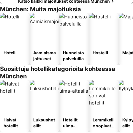
Katso kaikki majoitukset kohteessa München
München: Muita majoituksia
Hotelli
Aamiaisma
Huoneisto
Hostelli
Maja
joitukset
palveluilla
Suosittuja hotellikategorioita kohteessa
München
Halvat
Luksushot
Hotellit
Lemmikeill
Kylp
hotellit
ellit
uima-
e sopivat
ellit
altaalla
hotellit