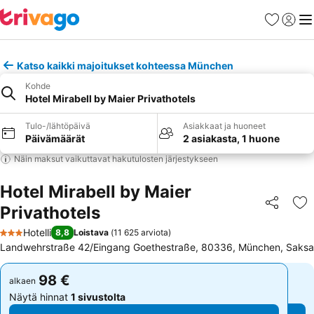
Suosikit
Kirjaud
Val
Katso kaikki majoitukset kohteessa München
Kohde
Hotel Mirabell by Maier Privathotels
Tulo-/lähtöpäivä
Asiakkaat ja huoneet
Päivämäärät
2 asiakasta, 1 huone
Näin maksut vaikuttavat hakutulosten järjestykseen
Hotel Mirabell by Maier
Privathotels
Jaa
Li
Hotelli
8,8
Loistava
(
11 625 arviota
)
3 Tähtiluokitus
Landwehrstraße 42/Eingang Goethestraße, 80336, München, Saksa
98 €
98 €
alkaen
alkaen
Näytä hinnat
1 sivustolta
Näytä hinnat
1 sivustolta