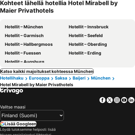
Kohteet lähellä hotellia Hotel Mirabell by
Maier Privathotels
Hotellit – München
Hotellit – Innsbruck
Hotellit – Garmisch
Hotellit – Seefeld
Hotellit – Hallbergmoos
Hotellit – Oberding
Hotellit – Fuessen
Hotellit – Erding
Hotellit – Augsburg
Katso kaikki majoitukset kohteessa München
Hotellihaku
Eurooppa
Saksa
Baijeri
München
Hotel Mirabell by Maier Privathotels
Facebook
Twitter
Insta
Yo
Valitse maasi
Lisää Googleen
Löydä tuloksemme helposti: lisää
trivago ensisijaiseksi lähteeksi