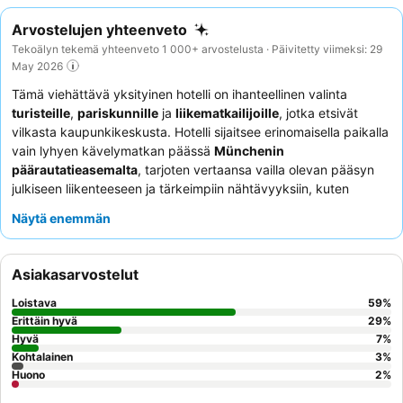
Arvostelujen yhteenveto
Tekoälyn tekemä yhteenveto 1 000+ arvostelusta · Päivitetty viimeksi: 29
May 2026
Tämä viehättävä yksityinen hotelli on ihanteellinen valinta
turisteille
,
pariskunnille
ja
liikematkailijoille
, jotka etsivät
vilkasta kaupunkikeskusta. Hotelli sijaitsee erinomaisella paikalla
vain lyhyen kävelymatkan päässä
Münchenin
päärautatieasemalta
, tarjoten vertaansa vailla olevan pääsyn
julkiseen liikenteeseen ja tärkeimpiin nähtävyyksiin, kuten
Marienplatziin ja Oktoberfest-alueelle. Asiakkaat kehuvat
Näytä enemmän
jatkuvasti poikkeuksellista henkilökuntaa ja erinomaista
aamiaisbuffetia
, joka sisältää tuoremehulinkon ja laajan
valikoiman vaihtoehtoja. Todella rauhallisen kokemuksen
Asiakasarvostelut
saamiseksi asiakkaiden tulisi pyytää huonetta puutarhan
puolelta.
Loistava
59
%
Erittäin hyvä
29
%
Hyvä
7
%
Kohtalainen
3
%
Huono
2
%