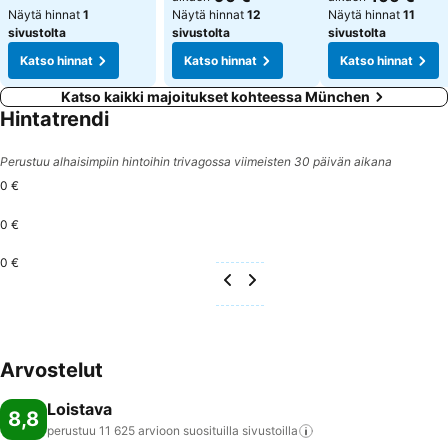
Näytä hinnat
1
Näytä hinnat
12
Näytä hinnat
11
sivustolta
sivustolta
sivustolta
Katso hinnat
Katso hinnat
Katso hinnat
Katso kaikki majoitukset kohteessa München
Hintatrendi
Perustuu alhaisimpiin hintoihin trivagossa viimeisten 30 päivän aikana
0 €
0 €
0 €
Arvostelut
Loistava
8,8
perustuu 11 625 arvioon suosituilla
sivustoilla