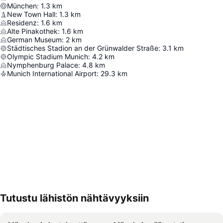
München
:
1.3
km
New Town Hall
:
1.3
km
Residenz
:
1.6
km
Alte Pinakothek
:
1.6
km
German Museum
:
2
km
Städtisches Stadion an der Grünwalder Straße
:
3.1
km
Olympic Stadium Munich
:
4.2
km
Nymphenburg Palace
:
4.8
km
Munich International Airport
:
29.3
km
Tutustu lähistön nähtävyyksiin
Laajenna kartta