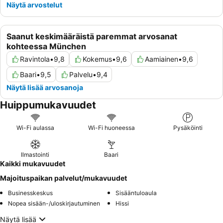
Näytä arvostelut
Saanut keskimääräistä paremmat arvosanat
kohteessa München
Ravintola
•
9,8
Kokemus
•
9,6
Aamiainen
•
9,6
Baari
•
9,5
Palvelu
•
9,4
Näytä lisää arvosanoja
Huippumukavuudet
Wi-Fi aulassa
Wi-Fi huoneessa
Pysäköinti
Ilmastointi
Baari
Kaikki mukavuudet
Majoituspaikan palvelut/mukavuudet
Businesskeskus
Sisääntuloaula
Nopea sisään-/uloskirjautuminen
Hissi
Näytä lisää