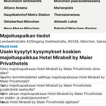
Münchenin lentokenttä
Münchein päärautatieasema
Allianz Areena
Marienplatz
Hauptbahnhof Metro Station
Theresienwiese
Oktoberfest München
Altstadt-Lehel
Neue Messe München
Bahnhof München-Pasing
Majoituspaikan tiedot
Therme Erding Thermal Spa
BMW-Museum
Landwehrstraße 42/Eingang Goethestraße, 80336, München, Saksa
Münchenin olympiapuisto
Train Station Munich-east
Näytä lisää
Literaturhaus Müchen
Messestadt-Ost Metro Station
Usein kysytyt kysymykset koskien
Marienplatz Metro Station
Maxvorstadt
majoituspaikkaa Hotel Mirabell by Maier
Privathotels
Schwabing
Königsplatz
Onko majoituspaikassa Hotel Mirabell by Maier Privathotels uima-
Olympiahalle München
BMW Welt
allas?
Karlsplatz - Stachus
Sendlinger Tor Metro Station
Ovatko lemmikkieläimet sallittuja majoituspaikassa Hotel Mirabell by
Maier Privathotels?
Hackerbrücke
Bavaria
Onko majoituspaikassa Hotel Mirabell by Maier Privathotels
pysäköintiä saatavilla?
Au-Haidhausen
Hellabrunnin eläintarha
Mihin aikaan majoituspaikassa Hotel Mirabell by Maier Privathotels
Englischer Garten
Sendling-Westpark
on sisään- ja uloskirjautuminen?
Missä Hotel Mirabell by Maier Privathotels sijaitsee?
Theresienwiese Metro Station
Münchenin Frauenkirche