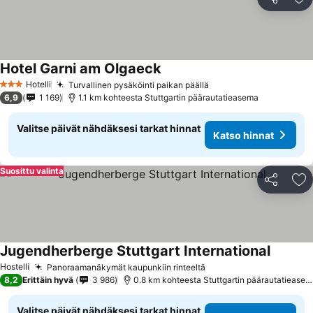
Jaa
Li
Hotel Garni am Olgaeck
Hotelli
Turvallinen pysäköinti paikan päällä
3 Tähtiluokitus
6,9
1 169
1.1 km kohteesta Stuttgartin päärautatieasema
Valitse päivät nähdäksesi tarkat hinnat
Katso hinnat
Suosittu valinta
Jaa
Li
Jugendherberge Stuttgart International
Hostelli
Panoraamanäkymät kaupunkiin rinteeltä
8,2
Erittäin hyvä
3 986
0.8 km kohteesta Stuttgartin päärautatieasema
Valitse päivät nähdäksesi tarkat hinnat