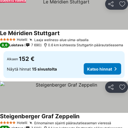
Suosittu valinta
Jaa
Li
Le Méridien Stuttgart
Hotelli
Laaja wellness-alue uima-altaalla
5 Tähtiluokitus
8,6
Loistava
7 690
0.6 km kohteesta Stuttgartin päärautatieasema
152 €
Alkaen
Näytä hinnat
15 sivustolta
Katso hinnat
Jaa
Li
Steigenberger Graf Zeppelin
Hotelli
Erinomainen sijainti päärautatieaseman vieressä
5 Tähtiluokitus