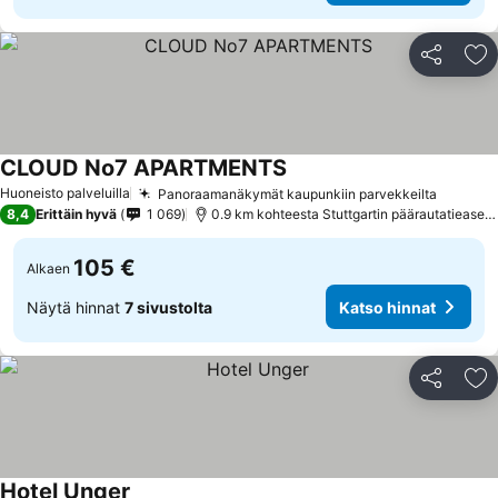
Jaa
Li
CLOUD No7 APARTMENTS
Huoneisto palveluilla
Panoraamanäkymät kaupunkiin parvekkeilta
8,4
Erittäin hyvä
1 069
0.9 km kohteesta Stuttgartin päärautatieasema
105 €
Alkaen
Näytä hinnat
7 sivustolta
Katso hinnat
Jaa
Li
Hotel Unger