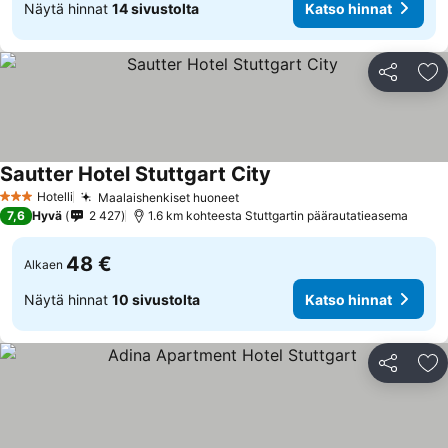
Näytä hinnat
14 sivustolta
Katso hinnat
Jaa
Li
Sautter Hotel Stuttgart City
Hotelli
Maalaishenkiset huoneet
3 Tähtiluokitus
7,6
Hyvä
2 427
1.6 km kohteesta Stuttgartin päärautatieasema
48 €
Alkaen
Näytä hinnat
10 sivustolta
Katso hinnat
Jaa
Li