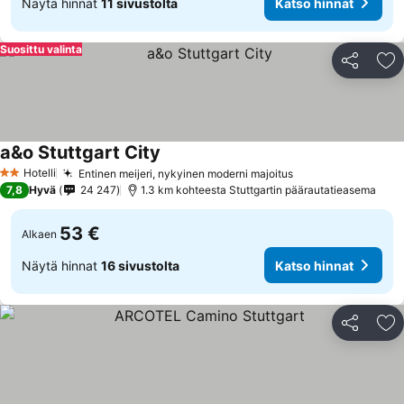
Näytä hinnat
11 sivustolta
Katso hinnat
Suosittu valinta
Jaa
Li
a&o Stuttgart City
Hotelli
Entinen meijeri, nykyinen moderni majoitus
2 Tähtiluokitus
7,8
Hyvä
24 247
1.3 km kohteesta Stuttgartin päärautatieasema
53 €
Alkaen
Näytä hinnat
16 sivustolta
Katso hinnat
Jaa
Li