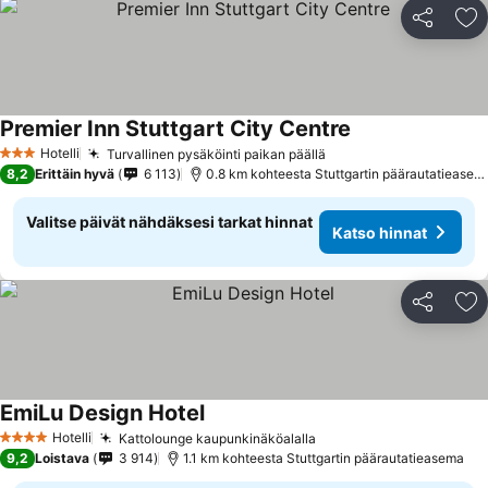
Jaa
Li
Premier Inn Stuttgart City Centre
Hotelli
Turvallinen pysäköinti paikan päällä
3 Tähtiluokitus
8,2
Erittäin hyvä
6 113
0.8 km kohteesta Stuttgartin päärautatieasema
Valitse päivät nähdäksesi tarkat hinnat
Katso hinnat
Jaa
Li
EmiLu Design Hotel
Hotelli
Kattolounge kaupunkinäköalalla
4 Tähtiluokitus
9,2
Loistava
3 914
1.1 km kohteesta Stuttgartin päärautatieasema