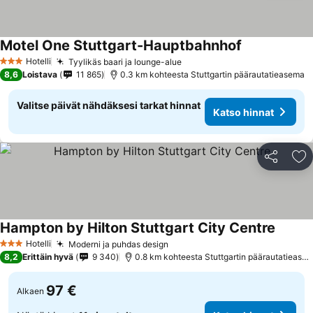
Motel One Stuttgart-Hauptbahnhof
Hotelli
Tyylikäs baari ja lounge-alue
3 Tähtiluokitus
8,6
Loistava
11 865
0.3 km kohteesta Stuttgartin päärautatieasema
Valitse päivät nähdäksesi tarkat hinnat
Katso hinnat
Jaa
Li
Hampton by Hilton Stuttgart City Centre
Hotelli
Moderni ja puhdas design
3 Tähtiluokitus
8,2
Erittäin hyvä
9 340
0.8 km kohteesta Stuttgartin päärautatieasema
97 €
Alkaen