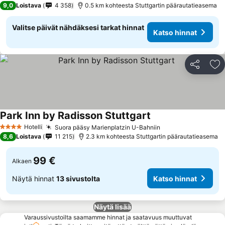
9,0
Loistava
4 358
0.5 km kohteesta Stuttgartin päärautatieasema
Valitse päivät nähdäksesi tarkat hinnat
Katso hinnat
Jaa
Li
Park Inn by Radisson Stuttgart
Hotelli
Suora pääsy Marienplatzin U-Bahniin
4 Tähtiluokitus
8,6
Loistava
11 215
2.3 km kohteesta Stuttgartin päärautatieasema
99 €
Alkaen
Näytä hinnat
13 sivustolta
Katso hinnat
Näytä lisää
Varaussivustoilta saamamme hinnat ja saatavuus muuttuvat