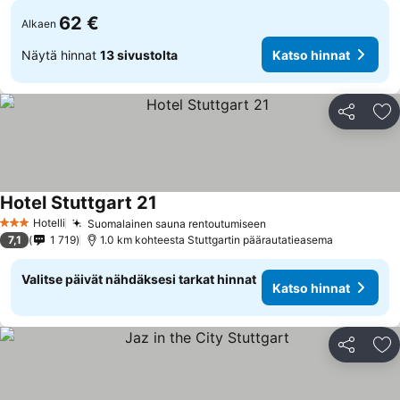
62 €
Alkaen
Näytä hinnat
13 sivustolta
Katso hinnat
Jaa
Li
Hotel Stuttgart 21
Hotelli
Suomalainen sauna rentoutumiseen
3 Tähtiluokitus
7,1
1 719
1.0 km kohteesta Stuttgartin päärautatieasema
Valitse päivät nähdäksesi tarkat hinnat
Katso hinnat
Jaa
Li