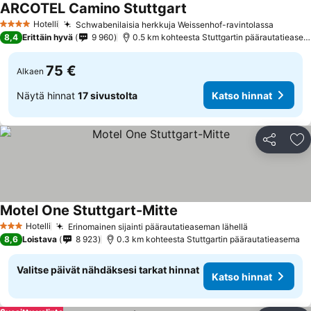
ARCOTEL Camino Stuttgart
Hotelli
Schwabenilaisia herkkuja Weissenhof-ravintolassa
4 Tähtiluokitus
8,4
Erittäin hyvä
9 960
0.5 km kohteesta Stuttgartin päärautatieasema
75 €
Alkaen
Näytä hinnat
17 sivustolta
Katso hinnat
Jaa
Li
Motel One Stuttgart-Mitte
Hotelli
Erinomainen sijainti päärautatieaseman lähellä
3 Tähtiluokitus
8,6
Loistava
8 923
0.3 km kohteesta Stuttgartin päärautatieasema
Valitse päivät nähdäksesi tarkat hinnat
Katso hinnat