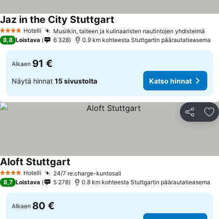
Jaz in the City Stuttgart
Hotelli
Musiikin, taiteen ja kulinaaristen nautintojen yhdistelmä
4 Tähtiluokitus
8,8
Loistava
6 328
0.9 km kohteesta Stuttgartin päärautatieasema
91 €
Alkaen
Näytä hinnat
15 sivustolta
Katso hinnat
Jaa
Li
Aloft Stuttgart
Hotelli
24/7 re:charge-kuntosali
4 Tähtiluokitus
8,7
Loistava
5 278
0.8 km kohteesta Stuttgartin päärautatieasema
80 €
Alkaen