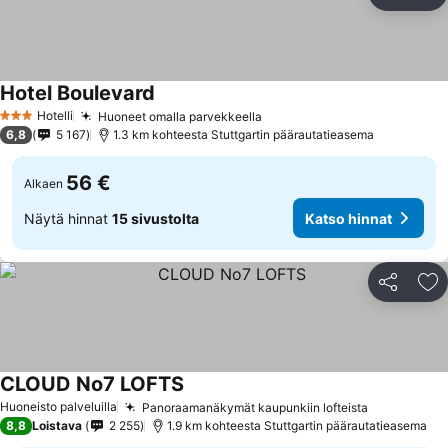
Jaa
Li
Hotel Boulevard
Hotelli
Huoneet omalla parvekkeella
3 Tähtiluokitus
6,8
5 167
1.3 km kohteesta Stuttgartin päärautatieasema
56 €
Alkaen
Näytä hinnat
15 sivustolta
Katso hinnat
Jaa
Li
CLOUD No7 LOFTS
Huoneisto palveluilla
Panoraamanäkymät kaupunkiin lofteista
8,8
Loistava
2 255
1.9 km kohteesta Stuttgartin päärautatieasema