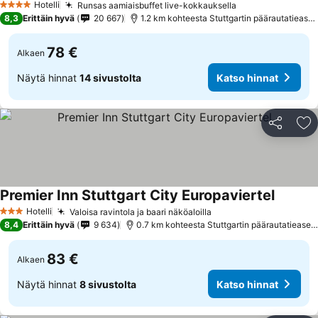
Hotelli
Runsas aamiaisbuffet live-kokkauksella
4 Tähtiluokitus
8,3
Erittäin hyvä
20 667
1.2 km kohteesta Stuttgartin päärautatieasema
78 €
Alkaen
Näytä hinnat
14 sivustolta
Katso hinnat
Jaa
Li
Premier Inn Stuttgart City Europaviertel
Hotelli
Valoisa ravintola ja baari näköaloilla
3 Tähtiluokitus
8,4
Erittäin hyvä
9 634
0.7 km kohteesta Stuttgartin päärautatieasema
83 €
Alkaen
Näytä hinnat
8 sivustolta
Katso hinnat