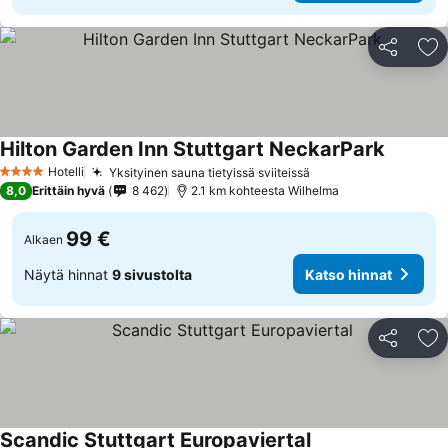
Jaa
Li
Hilton Garden Inn Stuttgart NeckarPark
Hotelli
Yksityinen sauna tietyissä sviiteissä
4 Tähtiluokitus
8,0
Erittäin hyvä
8 462
2.1 km kohteesta Wilhelma
99 €
Alkaen
Näytä hinnat
9 sivustolta
Katso hinnat
Jaa
Li
Scandic Stuttgart Europaviertal