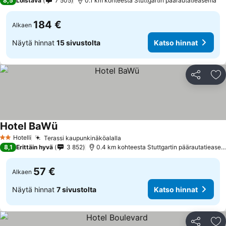
8,5
Loistava
7 505
0.1 km kohteesta Stuttgartin päärautatieasema
184 €
Alkaen
Näytä hinnat
15 sivustolta
Katso hinnat
Jaa
Li
Hotel BaWü
Hotelli
Terassi kaupunkinäköalalla
2 Tähtiluokitus
8,1
Erittäin hyvä
3 852
0.4 km kohteesta Stuttgartin päärautatieasema
57 €
Alkaen
Näytä hinnat
7 sivustolta
Katso hinnat