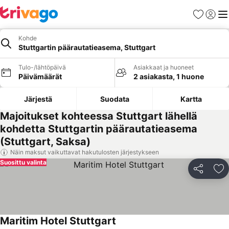
Suosikit
Kirjaud
Val
Kohde
Stuttgartin päärautatieasema, Stuttgart
Tulo-/lähtöpäivä
Asiakkaat ja huoneet
Päivämäärät
2 asiakasta, 1 huone
Järjestä
Suodata
Kartta
Majoitukset kohteessa Stuttgart lähellä
kohdetta Stuttgartin päärautatieasema
(Stuttgart, Saksa)
Näin maksut vaikuttavat hakutulosten järjestykseen
Suosittu valinta
Jaa
Li
Maritim Hotel Stuttgart