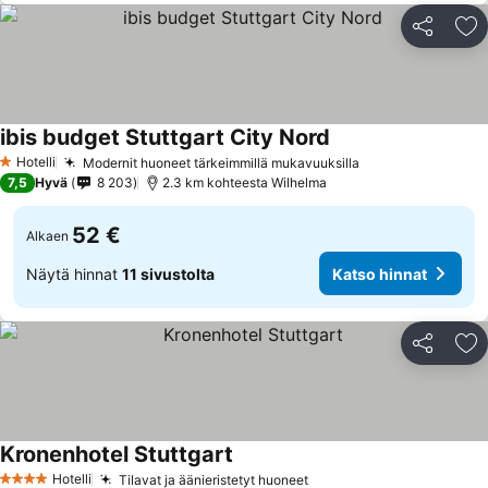
Jaa
Li
ibis budget Stuttgart City Nord
Hotelli
Modernit huoneet tärkeimmillä mukavuuksilla
1 Tähtiluokitus
7,5
Hyvä
8 203
2.3 km kohteesta Wilhelma
52 €
Alkaen
Näytä hinnat
11 sivustolta
Katso hinnat
Jaa
Li
Kronenhotel Stuttgart
Hotelli
Tilavat ja äänieristetyt huoneet
4 Tähtiluokitus