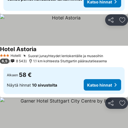
Katso hinnat
Jaa
Li
Hotel Astoria
Hotelli
Suorat junayhteydet lentokentälle ja museoihin
3 Tähtiluokitus
6,5
8 543
1.1 km kohteesta Stuttgartin päärautatieasema
58 €
Alkaen
Näytä hinnat
10 sivustolta
Katso hinnat
Jaa
Li