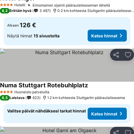
Hotelli
Erinomainen sijainti päärautatieaseman lähellä
4 Tähtiluokitus
8,2
Erittäin hyvä
3 487
0.2 km kohteesta Stuttgartin päärautatieasema
126 €
Alkaen
Näytä hinnat
15 sivustolta
Katso hinnat
Jaa
Li
Numa Stuttgart Rotebuhlplatz
Huoneisto palveluilla
4 Tähtiluokitus
8,5
Loistava
623
1.2 km kohteesta Stuttgartin päärautatieasema
Valitse päivät nähdäksesi tarkat hinnat
Katso hinnat