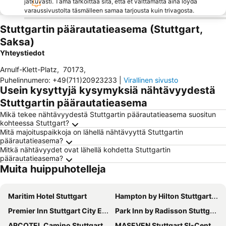
jatkuvasti. Tämä tarkoittaa sitä, että et välttämättä aina löydä
varaussivustolta täsmälleen samaa tarjousta kuin trivagosta.
Stuttgartin päärautatieasema (Stuttgart,
Saksa)
Yhteystiedot
Arnulf-Klett-Platz
,
70173
,
Puhelinnumero
:
+49(711)20923233
|
Virallinen sivusto
Usein kysyttyjä kysymyksiä nähtävyydestä
Stuttgartin päärautatieasema
Mikä tekee nähtävyydestä Stuttgartin päärautatieasema suositun
kohteessa Stuttgart?
Mitä majoituspaikkoja on lähellä nähtävyyttä Stuttgartin
päärautatieasema?
Mitkä nähtävyydet ovat lähellä kohdetta Stuttgartin
päärautatieasema?
Muita huippuhotelleja
Maritim Hotel Stuttgart
Hampton by Hilton Stuttgart City Centre
Premier Inn Stuttgart City Europaviertel
Park Inn by Radisson Stuttgart
ARCOTEL Camino Stuttgart
MASEVEN Stuttgart SI-Centrum