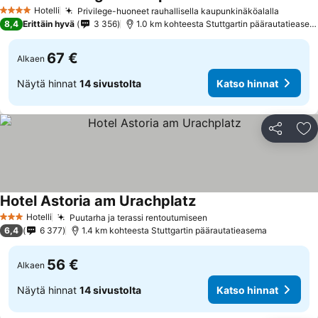
Hotelli
Privilege-huoneet rauhallisella kaupunkinäköalalla
4 Tähtiluokitus
8,4
Erittäin hyvä
3 356
1.0 km kohteesta Stuttgartin päärautatieasema
67 €
Alkaen
Näytä hinnat
14 sivustolta
Katso hinnat
Jaa
Li
Hotel Astoria am Urachplatz
Hotelli
Puutarha ja terassi rentoutumiseen
3 Tähtiluokitus
6,4
6 377
1.4 km kohteesta Stuttgartin päärautatieasema
56 €
Alkaen
Näytä hinnat
14 sivustolta
Katso hinnat