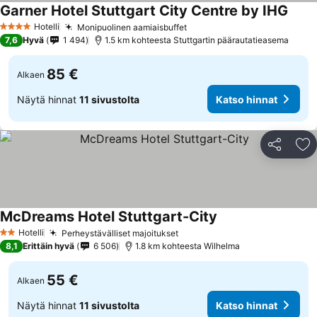
Garner Hotel Stuttgart City Centre by IHG
Hotelli
Monipuolinen aamiaisbuffet
4 Tähtiluokitus
7,6
Hyvä
1 494
1.5 km kohteesta Stuttgartin päärautatieasema
85 €
Alkaen
Näytä hinnat
11 sivustolta
Katso hinnat
Jaa
Li
McDreams Hotel Stuttgart-City
Hotelli
Perheystävälliset majoitukset
2 Tähtiluokitus
8,1
Erittäin hyvä
6 506
1.8 km kohteesta Wilhelma
55 €
Alkaen
Näytä hinnat
11 sivustolta
Katso hinnat