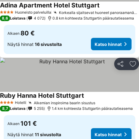
Adina Apartment Hotel Stuttgart
Huoneisto palveluilla
Korkealla sijaitsevat huoneet panoraamanäkymillä
4 Tähtiluokitus
8,6
Loistava
4 072
0.8 km kohteesta Stuttgartin päärautatieasema
80 €
Alkaen
Näytä hinnat
16 sivustolta
Katso hinnat
Jaa
Li
Ruby Hanna Hotel Stuttgart
Hotelli
Alkemian inspiroima baarin sisustus
4 Tähtiluokitus
8,7
Loistava
5 255
1.4 km kohteesta Stuttgartin päärautatieasema
101 €
Alkaen
Näytä hinnat
11 sivustolta
Katso hinnat