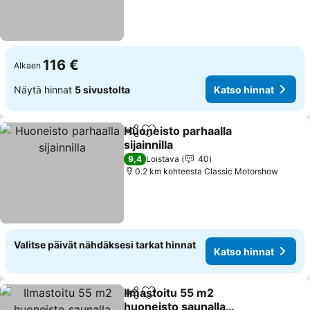
116 €
Alkaen
Näytä hinnat
5 sivustolta
Katso hinnat
Huoneisto parhaalla
Jaa
Lisää suosikkeihin
sijainnilla
Katso hinnat
9,4
Loistava
40
0.2 km kohteesta Classic Motorshow
Valitse päivät nähdäksesi tarkat hinnat
Katso hinnat
Ilmastoitu 55 m2
Jaa
Lisää suosikkeihin
huoneisto saunalla