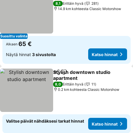
4 Tähtiluokitus
8,1
Erittäin hyvä
281
14.9 km kohteesta Classic Motorshow
Suosittu valinta
65 €
Alkaen
Näytä hinnat
3 sivustolta
Katso hinnat
Stylish downtown studio
Jaa
Lisää suosikkeihin
apartment
Katso hinnat
8,0
Erittäin hyvä
11
0.2 km kohteesta Classic Motorshow
Valitse päivät nähdäksesi tarkat hinnat
Katso hinnat