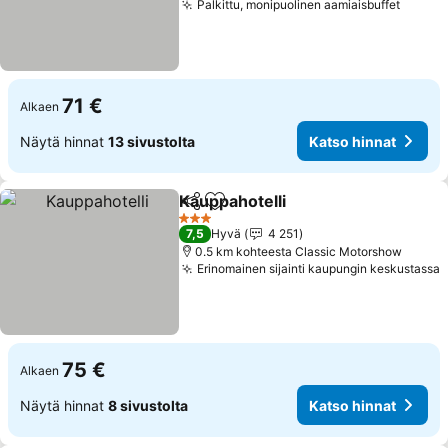
Palkittu, monipuolinen aamiaisbuffet
Katso 
71 €
Alkaen
Näytä hinnat
13 sivustolta
Katso hinnat
Kauppahotelli
Jaa
Lisää suosikkeihin
Katso hinnat
3 Tähtiluokitus
7,5
Hyvä
4 251
0.5 km kohteesta Classic Motorshow
Erinomainen sijainti kaupungin keskustassa
K
75 €
Alkaen
Näytä hinnat
8 sivustolta
Katso hinnat