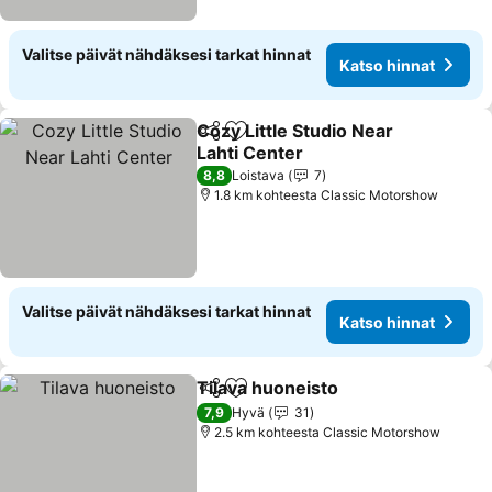
Valitse päivät nähdäksesi tarkat hinnat
Katso hinnat
Cozy Little Studio Near
Jaa
Lisää suosikkeihin
Lahti Center
Katso hinnat
8,8
Loistava
7
1.8 km kohteesta Classic Motorshow
Valitse päivät nähdäksesi tarkat hinnat
Katso hinnat
Tilava huoneisto
Jaa
Lisää suosikkeihin
Katso hin
7,9
Hyvä
31
2.5 km kohteesta Classic Motorshow