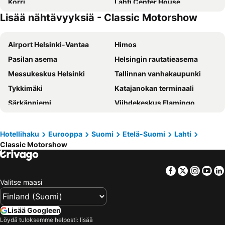
Körri
Lahti Center House
Lisää nähtävyyksiä - Classic Motorshow
Place to Sleep Hollola
Bright & Cozy Renovated Studio In The Center
Airport Helsinki-Vantaa
Himos
Pasilan asema
Helsingin rautatieasema
Messukeskus Helsinki
Tallinnan vanhakaupunki
Tykkimäki
Katajanokan terminaali
Särkänniemi
Viihdekeskus Flamingo
Tallinnan satama
Olympiastadion Helsinki
Helsingin jäähalli
Hartwall Areena
Hotellihaku
Eurooppa
Suomi
Etelä-Suomi
Lahti
Classic Motorshow
Imatran kylpylä
Laajis
Kamppi Shopping Center
Linnanmäki
Facebook
Twitter
Insta
Yo
Suomenlinna
Vesipuisto Serena
Valitse maasi
Turun satama
Tampere-talo
Tikkurilan matkakeskus
Sappee
Lisää Googleen
Pyynikki
Ideapark
Löydä tuloksemme helposti: lisää