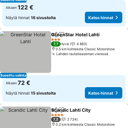
122 €
Alkaen
Näytä hinnat
16 sivustolta
Katso hinnat
GreenStar Hotel Lahti
Jaa
Lisää suosikkeihin
Kats
3 Tähtiluokitus
7,7
Hyvä
4 883
0.5 km kohteesta Classic Motorshow
Lahden rautatieaseman vieressä
Katso hi
Suosittu valinta
72 €
Alkaen
Näytä hinnat
15 sivustolta
Katso hinnat
Scandic Lahti City
Jaa
Lisää suosikkeihin
Katso hi
4 Tähtiluokitus
7,2
2 734
0.2 km kohteesta Classic Motorshow