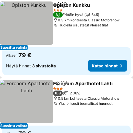
Opiston Kunkku
Jaa
Lisää suosikkeihin
Katso hinn
3 Tähtiluokitus
8,1
Erittäin hyvä
645
0.3 km kohteesta Classic Motorshow
Huolella sisustetut yleiset tilat
Katso hinn
Suosittu valinta
79 €
Alkaen
Näytä hinnat
3 sivustolta
Katso hinnat
Forenom Aparthotel Lahti
Jaa
Lisää suosikkeihin
3 Tähtiluokitus
6,8
2 089
0.5 km kohteesta Classic Motorshow
Yksilöllisesti teemalliset huoneet
Katso hi
Suosittu valinta