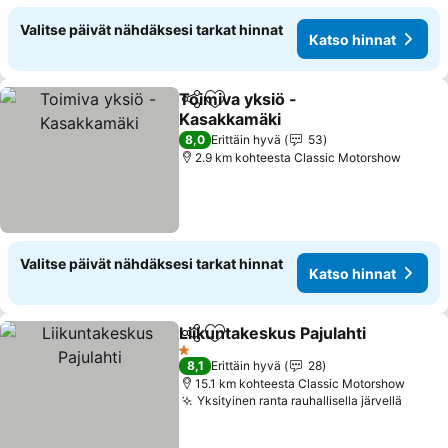
Valitse päivät nähdäksesi tarkat hinnat
Katso hinnat
Toimiva yksiö -
Jaa
Lisää suosikkeihin
Kasakkamäki
Katso hinnat
8,0
Erittäin hyvä
53
2.9 km kohteesta Classic Motorshow
Valitse päivät nähdäksesi tarkat hinnat
Katso hinnat
Liikuntakeskus Pajulahti
Jaa
Lisää suosikkeihin
Ka
1 Tähtiluokitus
8,1
Erittäin hyvä
28
15.1 km kohteesta Classic Motorshow
Yksityinen ranta rauhallisella järvellä
Katso