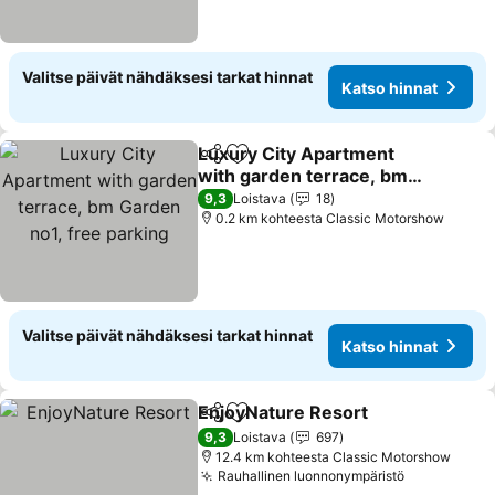
Valitse päivät nähdäksesi tarkat hinnat
Katso hinnat
Luxury City Apartment
Jaa
Lisää suosikkeihin
with garden terrace, bm
Garden no1, free parking
Katso hinnat
9,3
Loistava
18
0.2 km kohteesta Classic Motorshow
Valitse päivät nähdäksesi tarkat hinnat
Katso hinnat
EnjoyNature Resort
Jaa
Lisää suosikkeihin
Katso 
9,3
Loistava
697
12.4 km kohteesta Classic Motorshow
Rauhallinen luonnonympäristö
Katso hinn