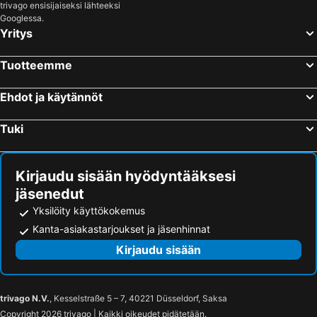
trivago ensisijaiseksi lähteeksi
Old Porvoo
Korkeasaari
Googlessa.
Yritys
Jumbo
Tampereen rautatieasema
Tuska Open Air Metal Festival
Blockfest
Tuotteemme
Länsisatama
Puuhamaa
Rocca al Mare
Logomo
Ehdot ja käytännöt
Jätkäsaari
Kalasatama
Tuki
Kaapelitehdas
Himos Festival
Itis
Otaniemi
Kirjaudu sisään hyödyntääksesi
Kauppatori
Nuuksio National Park
jäsenedut
Tampereen stadion
Vuosaari
Yksilöity käyttökokemus
Aulanko Golf
Sadama
Kanta-asiakastarjoukset ja jäsenhinnat
Herttoniemi
Shopping centre Iso Omena
Kirjaudu sisään
Raksa
Pihapiiri
Nordic Fitness Expo
Lahden kansainvälinen koiranäyttely
trivago N.V.
, Kesselstraße 5 – 7, 40221 Düsseldorf, Saksa
Julistemuseo
DuuniExpo
Copyright 2026 trivago | Kaikki oikeudet pidätetään.