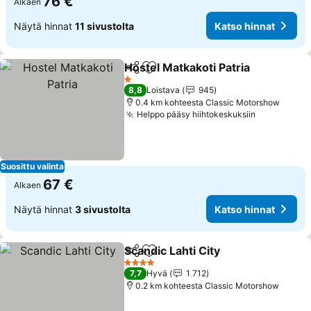
76 €
Alkaen
Näytä hinnat
11 sivustolta
Katso hinnat
Hostel Matkakoti Patria
Jaa
Lisää suosikkeihin
Kat
1 Tähtiluokitus
8,8
Loistava
945
0.4 km kohteesta Classic Motorshow
Helppo pääsy hiihtokeskuksiin
Katso hinn
Suosittu valinta
67 €
Alkaen
Näytä hinnat
3 sivustolta
Katso hinnat
Scandic Lahti City
Jaa
Lisää suosikkeihin
Katso hi
4 Tähtiluokitus
7,7
Hyvä
1 712
0.2 km kohteesta Classic Motorshow