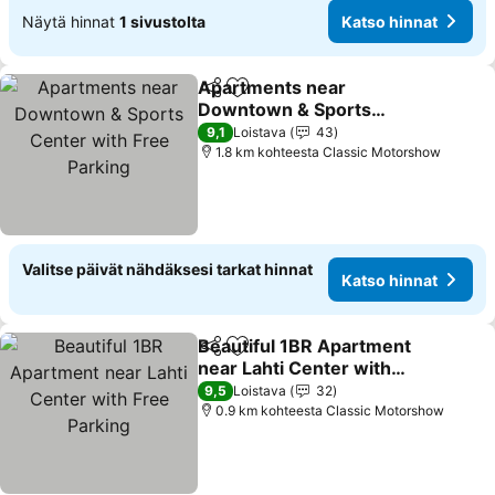
Näytä hinnat
1 sivustolta
Katso hinnat
Apartments near
Jaa
Lisää suosikkeihin
Downtown & Sports
Center with Free Parking
Katso hinnat
9,1
Loistava
43
1.8 km kohteesta Classic Motorshow
Valitse päivät nähdäksesi tarkat hinnat
Katso hinnat
Beautiful 1BR Apartment
Jaa
Lisää suosikkeihin
near Lahti Center with
Free Parking
Katso hinnat
9,5
Loistava
32
0.9 km kohteesta Classic Motorshow