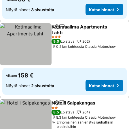
Näytä hinnat
3 sivustolta
Katso hinnat
Kotimaailma Apartments
Jaa
Lisää suosikkeihin
Lahti
Katso hinnat
3 Tähtiluokitus
9,0
Loistava
202
0.2 km kohteesta Classic Motorshow
158 €
Alkaen
Näytä hinnat
2 sivustolta
Katso hinnat
Hotelli Salpakangas
Jaa
Lisää suosikkeihin
Katso 
2 Tähtiluokitus
8,5
Loistava
264
8.3 km kohteesta Classic Motorshow
Erinomainen äänieristys rauhallisiin
oleskeluihin