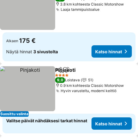
3.8 km kohteesta Classic Motorshow
Laaja tammipuistoalue
Katso hinnat
175 €
Alkaen
Näytä hinnat
3 sivustolta
Katso hinnat
Pinjakoti
Jaa
Lisää suosikkeihin
Katso hinnat
4 Tähtiluokitus
9,0
Loistava
51
0.9 km kohteesta Classic Motorshow
Hyvin varusteltu, moderni keittiö
Katso hin
Suosittu valinta
Valitse päivät nähdäksesi tarkat hinnat
Katso hinnat