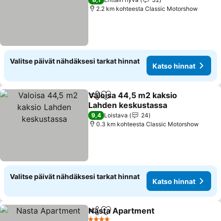
Katso hinnat
2.2 km kohteesta Classic Motorshow
Valitse päivät nähdäksesi tarkat hinnat
Katso hinnat
Valoisa 44,5 m2 kaksio
Jaa
Lisää suosikkeihin
Lahden keskustassa
Katso hinnat
9,4
Loistava
24
0.3 km kohteesta Classic Motorshow
Valitse päivät nähdäksesi tarkat hinnat
Katso hinnat
Nasta Apartment
Jaa
Lisää suosikkeihin
Katso hin