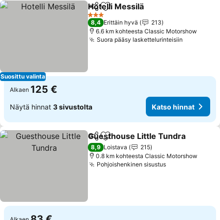
Hotelli Messilä
Jaa
Lisää suosikkeihin
Katso hinna
3 Tähtiluokitus
8,4
Erittäin hyvä
213
6.6 km kohteesta Classic Motorshow
Suora pääsy laskettelurinteisiin
Katso hin
Suosittu valinta
125 €
Alkaen
Näytä hinnat
3 sivustolta
Katso hinnat
Guesthouse Little Tundra
Jaa
Lisää suosikkeihin
8,9
Loistava
215
0.8 km kohteesta Classic Motorshow
Pohjoishenkinen sisustus
Katso hinnat
83 €
Alkaen