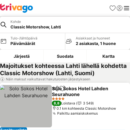
Suosikit
Kirjaud
Val
Kohde
Classic Motorshow, Lahti
Tulo-/lähtöpäivä
Asiakkaat ja huoneet
Päivämäärät
2 asiakasta, 1 huone
Järjestä
Suodata
Kartta
Majoitukset kohteessa Lahti lähellä kohdetta
Classic Motorshow (Lahti, Suomi)
Näin maksut vaikuttavat hakutulosten järjestykseen
Solo Sokos Hotel Lahden
Jaa
Lisää suosikkeihin
Seurahuone
Katso hinnat
4 Tähtiluokitus
8,8
Loistava
3 549
0.1 km kohteesta Classic Motorshow
Palkittu aamiaiskokemus
Katso hinnat
Suosittu valinta