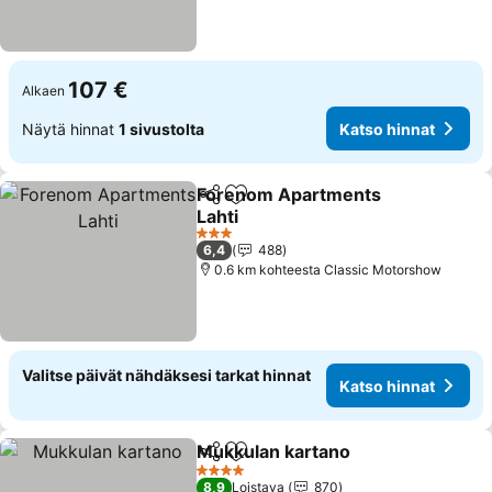
107 €
Alkaen
Näytä hinnat
1 sivustolta
Katso hinnat
Forenom Apartments
Jaa
Lisää suosikkeihin
Lahti
Katso hinnat
3 Tähtiluokitus
6,4
488
0.6 km kohteesta Classic Motorshow
Valitse päivät nähdäksesi tarkat hinnat
Katso hinnat
Mukkulan kartano
Jaa
Lisää suosikkeihin
Katso hi
4 Tähtiluokitus
8,9
Loistava
870