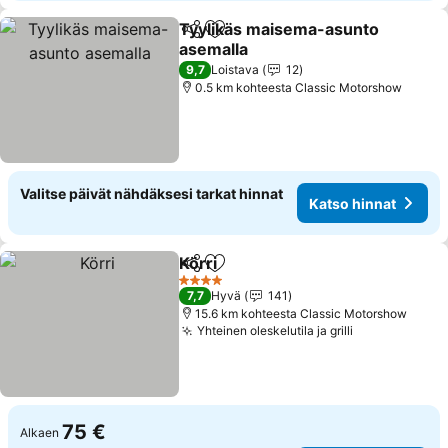
Tyylikäs maisema-asunto
Jaa
Lisää suosikkeihin
asemalla
Katso hinnat
9,7
Loistava
12
0.5 km kohteesta Classic Motorshow
Valitse päivät nähdäksesi tarkat hinnat
Katso hinnat
Körri
Jaa
Lisää suosikkeihin
Katso hinnat
4 Tähtiluokitus
7,7
Hyvä
141
15.6 km kohteesta Classic Motorshow
Yhteinen oleskelutila ja grilli
Katso hinnat
75 €
Alkaen