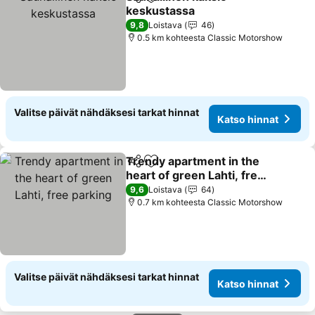
Jaa
Lisää suosikkeihin
keskustassa
Katso hinnat
9,8
Loistava
46
0.5 km kohteesta Classic Motorshow
Valitse päivät nähdäksesi tarkat hinnat
Katso hinnat
Trendy apartment in the
Jaa
Lisää suosikkeihin
heart of green Lahti, free
parking
Katso hinnat
9,6
Loistava
64
0.7 km kohteesta Classic Motorshow
Valitse päivät nähdäksesi tarkat hinnat
Katso hinnat