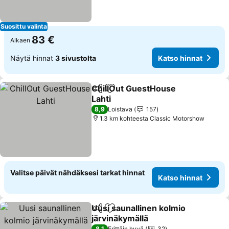
Suosittu valinta
83 €
Alkaen
Näytä hinnat
3 sivustolta
Katso hinnat
ChillOut GuestHouse
Jaa
Lisää suosikkeihin
Lahti
Katso hinnat
8,9
Loistava
157
1.3 km kohteesta Classic Motorshow
Valitse päivät nähdäksesi tarkat hinnat
Katso hinnat
Uusi saunallinen kolmio
Jaa
Lisää suosikkeihin
järvinäkymällä
8,1
Erittäin hyvä
32