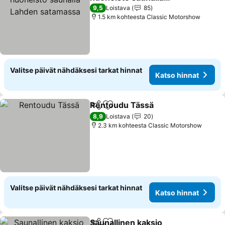
Lahden satamassa
Katso hinnat
9,5
Loistava
85
1.5 km kohteesta Classic Motorshow
Valitse päivät nähdäksesi tarkat hinnat
Katso hinnat
Rentoudu Tässä
Jaa
Lisää suosikkeihin
Katso hinn
8,9
Loistava
20
2.3 km kohteesta Classic Motorshow
Valitse päivät nähdäksesi tarkat hinnat
Katso hinnat
Saunallinen kaksio