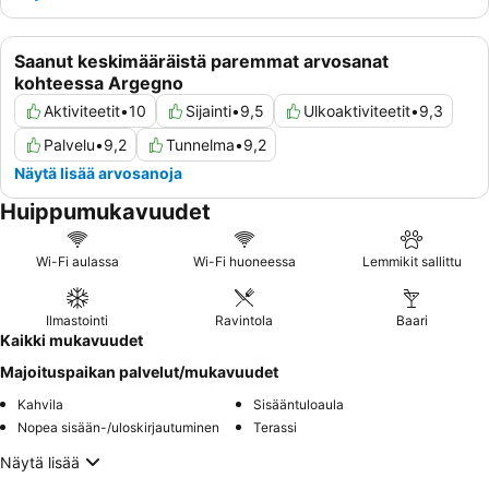
Saanut keskimääräistä paremmat arvosanat
kohteessa Argegno
Aktiviteetit
•
10
Sijainti
•
9,5
Ulkoaktiviteetit
•
9,3
Palvelu
•
9,2
Tunnelma
•
9,2
Näytä lisää arvosanoja
Huippumukavuudet
Wi-Fi aulassa
Wi-Fi huoneessa
Lemmikit sallittu
Ilmastointi
Ravintola
Baari
Kaikki mukavuudet
Majoituspaikan palvelut/mukavuudet
Kahvila
Sisääntuloaula
Nopea sisään-/uloskirjautuminen
Terassi
Näytä lisää