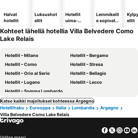
Halvat
Luksushot
Hotellit
Lemmikeill
Kylp
hotellit
ellit
uima-
e sopivat
ellit
altaalla
hotellit
Kohteet lähellä hotellia Villa Belvedere Como
Lake Relais
Hotellit – Milano
Hotellit – Bergamo
Hotellit – Como
Hotellit – Stresa
Hotellit – Orio al Serio
Hotellit – Bellagio
Hotellit – Lugano
Hotellit – Lecco
Hotellit – Somma Lombardo
Katso kaikki majoitukset kohteessa Argegno
Hotellihaku
Eurooppa
Italia
Lombardia
Argegno
Villa Belvedere Como Lake Relais
Facebook
Twitter
Insta
Yo
Valitse maasi