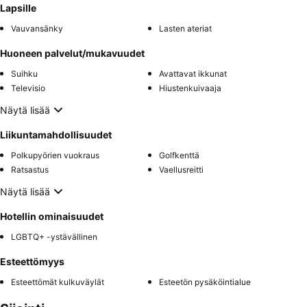
Lapsille
Vauvansänky
Lasten ateriat
Huoneen palvelut/mukavuudet
Suihku
Avattavat ikkunat
Televisio
Hiustenkuivaaja
Näytä lisää
Liikuntamahdollisuudet
Polkupyörien vuokraus
Golfkenttä
Ratsastus
Vaellusreitti
Näytä lisää
Hotellin ominaisuudet
LGBTQ+ -ystävällinen
Esteettömyys
Esteettömät kulkuväylät
Esteetön pysäköintialue