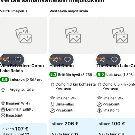
Vertaa samankaltaisiin majoituksiin
Valittu majoitus
Vastaavia majoituksia
Hotelli
Hotelli
Hotelli
3 Tähtiluokitus
4 Tähtiluokitus
3 Tähtiluokitus
Jaa
Lisää suosikkeihin
Jaa
Lisää suosikkeihin
Jaa
Lisää suo
Villa Belvedere Como
Hotel Como
The Convo Lake 
Lake Relais
8,3
8,5
Erittäin hyvä
(
3 756 arviota
)
Loistava
(
1 898 
8,9
Loistava
(
2 562 arviota
)
Como, 1.3 km kohteesta
Como, 0.5 km koht
Keskusta
Keskusta
Argegno, Italia
Ilmainen Wi-Fi
Ilmainen Wi-Fi
Ilmainen Wi-Fi
Uima-allas
Pysäköinti
Lemmikit sallittu
Pysäköinti
Ilmastointi
Ilmastointi
Katso hinnat
Katso hinnat
206 €
100 €
alkaen
alkaen
Katso hinnat
107 €
alkaen
Näytä hinnat
12
Näytä hinnat
12
Näytä hinnat
3