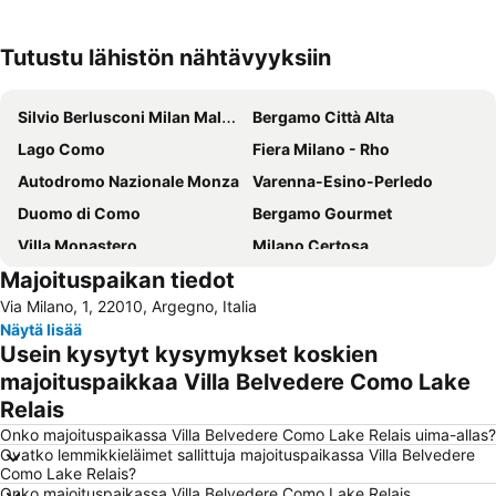
Tutustu lähistön nähtävyyksiin
Laajenna kartta
Silvio Berlusconi Milan Malpensa Airport
Bergamo Città Alta
Lago Como
Fiera Milano - Rho
Autodromo Nazionale Monza
Varenna-Esino-Perledo
Duomo di Como
Bergamo Gourmet
Villa Monastero
Milano Certosa
Majoituspaikan tiedot
Casinò di Campione
Piazza Cavour
Via Milano, 1, 22010, Argegno, Italia
Lago di Varese
Stazione Monza
Näytä lisää
Rho Fiera Metro Station
Affori
Usein kysytyt kysymykset koskien
Piazza Vecchia
Duomo
majoituspaikkaa Villa Belvedere Como Lake
Relais
Lampugnano
Alessandro Volta
Onko majoituspaikassa Villa Belvedere Como Lake Relais uima-allas?
Funicolare di Città Alta
Villa del Balbianello
Ovatko lemmikkieläimet sallittuja majoituspaikassa Villa Belvedere
Lido Villa Olmo
Cassarate
Como Lake Relais?
Onko majoituspaikassa Villa Belvedere Como Lake Relais