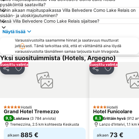
Main station Lugano
Terme di San Pellegrino
pysäköintiä saatavilla?
Mihin aikaan majoituspaikassa Villa Belvedere Como Lake Relais on
Expo Milano
Teatro degli Arcimboldi
sisään- ja uloskirjautuminen?
Castello di San Vigilio
Campo dei Fiori
Missä Villa Belvedere Como Lake Relais sijaitsee?
Lido di Lenno
Porto Como
Näytä lisää
Funicolare Como-Brunate
Aero Club Como
Varaussivustoilta saamamme hinnat ja saatavuus muuttuvat
jatkuvasti. Tämä tarkoittaa sitä, että et välttämättä aina löydä
Piani di Bobbio - Valtorta
Bignami Metro Station
varaussivustolta täsmälleen samaa tarjousta kuin trivagosta.
Bicocca
Cittadella
Yksi suosituimmista (Hotels, Argegno)
Suosittu valinta
Gorgonzola Metro Station
Via Vittorio Emanuele II
Suosittu valinta
Jaa
Lisää suosikkeihin
Jaa
Lisää suosikk
Breganzona
Lugano Airport
Piazza Grande
Locarno Film Festival
Valle Verzasca
Corgeno
Intra
Niguarda
Hotelli
Hotelli
5 Tähtiluokitus
Minitalia Leolandia Park
Basilica di Santa Maria Maggiore
4 Tähtiluokitus
Grand Hotel Tremezzo
Hotel Funicolare
9,5
8,3
Loistava
(
3 784 arviota
)
Erittäin hyvä
(
912 ar
Tremezzina, 2.5 km kohteesta Keskusta
Lanzo d'Intelvi, 1.1 k
885 €
73 €
alkaen
alkaen