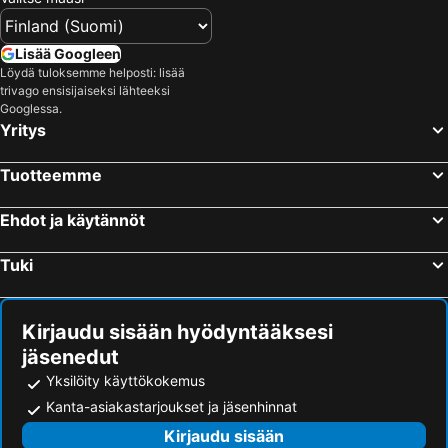
Lisää Googleen
Löydä tuloksemme helposti: lisää
trivago ensisijaiseksi lähteeksi
Googlessa.
Yritys
Tuotteemme
Ehdot ja käytännöt
Tuki
Kirjaudu sisään hyödyntääksesi
jäsenedut
Yksilöity käyttökokemus
Kanta-asiakastarjoukset ja jäsenhinnat
Kirjaudu sisään