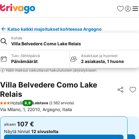
Suosikit
Kirjaud
Val
Katso kaikki majoitukset kohteessa Argegno
Kohde
Villa Belvedere Como Lake Relais
Tulo-/lähtöpäivä
Asiakkaat ja huoneet
Päivämäärät
2 asiakasta, 1 huone
Näin maksut vaikuttavat hakutulosten järjestykseen
Villa Belvedere Como Lake
Relais
Jaa
Li
Hotelli
8,9
Loistava
(
2 562 arviota
)
3 Tähtiluokitus
Via Milano, 1, 22010, Argegno, Italia
107 €
107 €
alkaen
alkaen
Näytä hinnat
12 sivustolta
Näytä hinnat
12 sivustolta