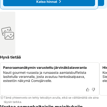
Katso hinnat
Katso hinnat
Hyvä tietää
Panoraamanäkymin varustettu järvinäköalaveranta
Hi
Nauti gourmet-ruoasta ja runsaasta aamiaisbuffetista
Ko
lasitetulla verannalla, josta avautuu henkeäsalpaava,
Si
esteetön näkymä Comojärvelle.
ele
Tämä yhteenveto on tehty tekoälyn avulla, eikä se välttämättä ole aina
täysin tarkka.