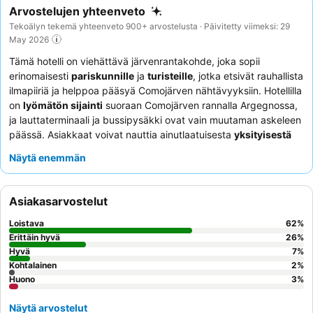
Arvostelujen yhteenveto
Tekoälyn tekemä yhteenveto 900+ arvostelusta · Päivitetty viimeksi: 29
May 2026
Tämä hotelli on viehättävä järvenrantakohde, joka sopii
erinomaisesti
pariskunnille
ja
turisteille
, jotka etsivät rauhallista
ilmapiiriä ja helppoa pääsyä Comojärven nähtävyyksiin. Hotellilla
on
lyömätön sijainti
suoraan Comojärven rannalla Argegnossa,
ja lauttaterminaali ja bussipysäkki ovat vain muutaman askeleen
päässä. Asiakkaat voivat nauttia ainutlaatuisesta
yksityisestä
"rannasta"
, jossa on laituri ja hiekkaranta-alue, tarjoten suoran
Näytä enemmän
pääsyn järvelle. Huomaavainen ja ammattitaitoinen henkilökunta
saa jatkuvasti kiitosta avuliaisuudestaan, ja
buffetaamiainen
on
kohokohta, tarjoten erinomaisen valikoiman ja tuoreita
Asiakasarvostelut
vaihtoehtoja upeilla järvinäkymillä. Parhaan kokemuksen
saamiseksi valitse huone, josta on
järvinäköala
, jotta voit nauttia
Loistava
62
%
rauhallisesta tunnelmasta ja henkeäsalpaavista maisemista.
Erittäin hyvä
26
%
Hyvä
7
%
Kohtalainen
2
%
Huono
3
%
Näytä arvostelut