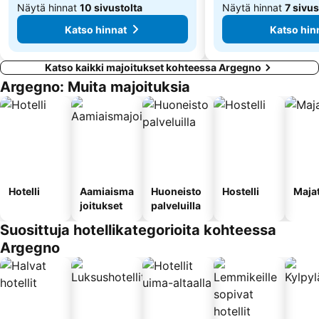
Näytä hinnat
10 sivustolta
Näytä hinnat
7 sivus
Katso hinnat
Katso hin
Katso kaikki majoitukset kohteessa Argegno
Argegno: Muita majoituksia
Hotelli
Aamiaisma
Huoneisto
Hostelli
Maja
joitukset
palveluilla
Suosittuja hotellikategorioita kohteessa
Argegno