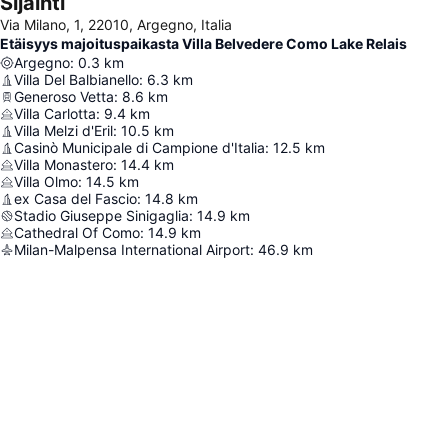
Sijainti
Via Milano, 1, 22010, Argegno, Italia
Etäisyys majoituspaikasta Villa Belvedere Como Lake Relais
Argegno
:
0.3
km
Villa Del Balbianello
:
6.3
km
Generoso Vetta
:
8.6
km
Villa Carlotta
:
9.4
km
Villa Melzi d'Eril
:
10.5
km
Casinò Municipale di Campione d'Italia
:
12.5
km
Villa Monastero
:
14.4
km
Villa Olmo
:
14.5
km
ex Casa del Fascio
:
14.8
km
Stadio Giuseppe Sinigaglia
:
14.9
km
Cathedral Of Como
:
14.9
km
Milan-Malpensa International Airport
:
46.9
km