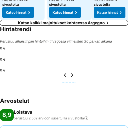
sivustolta
sivustolta
sivustolta
Katso hinnat
Katso hinnat
Katso hinnat
Katso kaikki majoitukset kohteessa Argegno
Hintatrendi
Perustuu alhaisimpiin hintoihin trivagossa viimeisten 30 päivän aikana
0 €
0 €
0 €
Arvostelut
Loistava
8,9
perustuu 2 562 arvioon suosituilla
sivustoilla